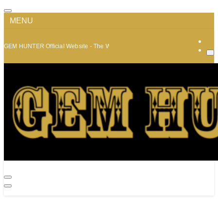
MENU
GEM HUNTER Official Website - The World of Minerals and Jewelry