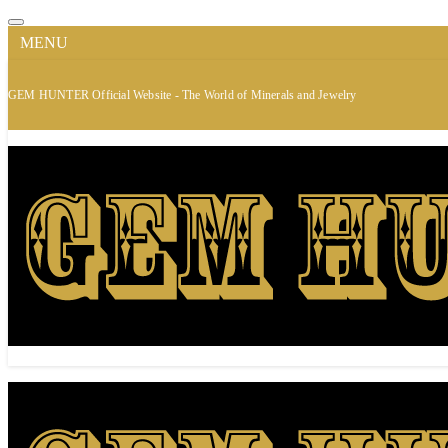
MENU
GEM HUNTER Official Website - The World of Minerals and Jewelry