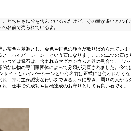
だ。どちらも鉄分を含んでいるんだけど、その量が多いとハイ
トの名前で売られているよ。
濃い茶色を基調とし、金色や銅色の輝きが散りばめられていま
ると「ハイパーシーン」という石になります。この二つの石は
。かつては輝石は、含まれるマグネシウムと鉄の割合で、「ハ
国際的な鉱物の専門家団体によって分類が見直されました。今では
ロンザイトとハイパーシーンという名前は正式には使われなく
ばれ、持ち主が誠実な行いをできるように導き、周りの人から
され、仕事での成功や目標達成のお守りとしても良い石です。