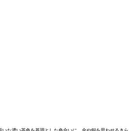
着いた濃い茶色を基調とした色合いに、金や銅を思わせるきら