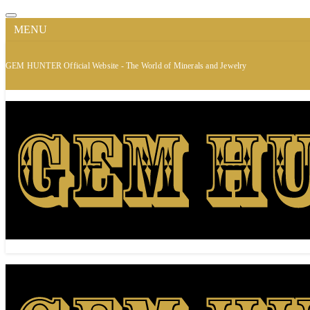
MENU
GEM HUNTER Official Website - The World of Minerals and Jewelry