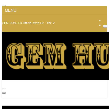
MENU
GEM HUNTER Official Website - The World of Minerals and Jewelry