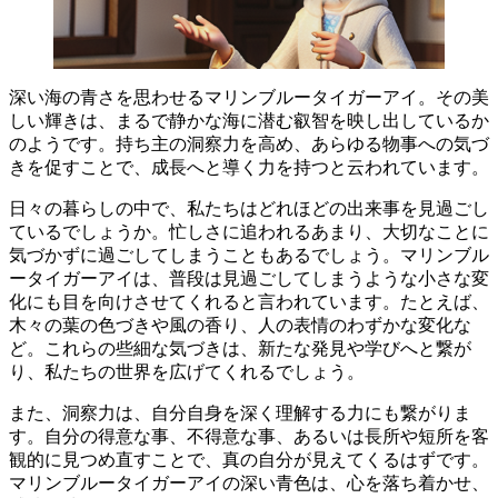
深い海の青さを思わせるマリンブルータイガーアイ。その美
しい輝きは、まるで静かな海に潜む叡智を映し出しているか
のようです。
持ち主の洞察力を高め、あらゆる物事への気づ
きを促すことで、成長へと導く力を持つ
と云われています。
日々の暮らしの中で、私たちはどれほどの出来事を見過ごし
ているでしょうか。忙しさに追われるあまり、大切なことに
気づかずに過ごしてしまうこともあるでしょう。マリンブル
ータイガーアイは、
普段は見過ごしてしまうような小さな変
化にも目を向けさせてくれる
と言われています。たとえば、
木々の葉の色づきや風の香り、人の表情のわずかな変化な
ど。これらの些細な気づきは、新たな発見や学びへと繋が
り、私たちの世界を広げてくれるでしょう。
また、
洞察力は、自分自身を深く理解する力
にも繋がりま
す。自分の得意な事、不得意な事、あるいは長所や短所を客
観的に見つめ直すことで、真の自分が見えてくるはずです。
マリンブルータイガーアイの深い青色は、心を落ち着かせ、