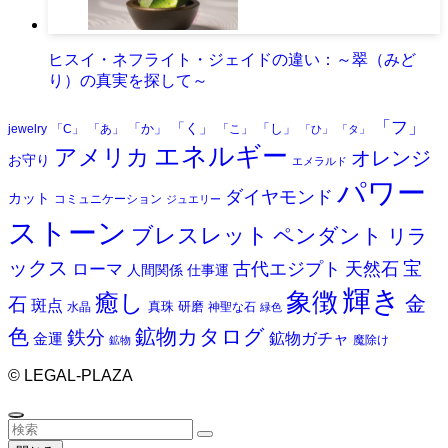
ヒスイ・ネフライト・ジェイドの違い：～翠（みど
り）の真実を探して～
「フ」
「く」
「か」
「し」
jewelry
「C」
「あ」
「こ」
「ひ」
「タ」
エネルギー
アメリカ
オレンジ
お守り
エメラルド
パワー
ダイヤモンド
カット
コミュニケーション
ジュエリー
ストーン
ブレスレット
ペンダント
リラ
ックス
天然石
宝
古代エジプト
ローマ
人間関係
仕事運
輝き
象徴
癒し
金
石
斑点
真珠
研磨
水晶
神聖な石
緑色
色
鉱物カタログ
鉄分
鉱物ガチャ
金運
魔除け
鉱物
©
LEGAL-PLAZA