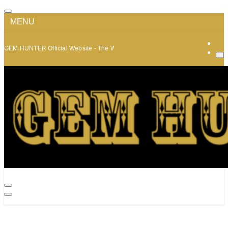
MENU
GEM HUNTER Official Website - The World of Minerals and Jewelry