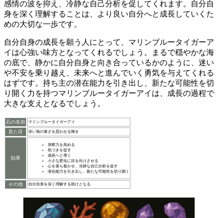
感情の波を抑え、冷静な自己分析を促してくれます。自分自
身を深く理解することは、
より良い自分へと成長していくた
めの大切な一歩
です。
自分自身の成長を願う人にとって、マリンブルータイガーア
イは心強い味方
となってくれるでしょう。まるで穏やかな海
の底で、静かに自分自身と向き合っているかのように、迷い
や不安を乗り越え、未来へと進んでいく勇気を与えてくれる
はずです。持ち主の潜在能力を引き出し、新たな可能性を切
り開く力を持つマリンブルータイガーアイは、成長の過程で
大きな支えとなるでしょう。
石の名前
マリンブルータイガーアイ
見た目
深い海の青さを思わせる輝き
洞察力を高める
気づきを促す
成長へと導く
効果
小さな変化に目を向けさせる
心を落ち着かせ、冷静な自己分析を促す
潜在能力を引き出し、新たな可能性を切り開く
その他
自分自身を深く理解する助けとなる