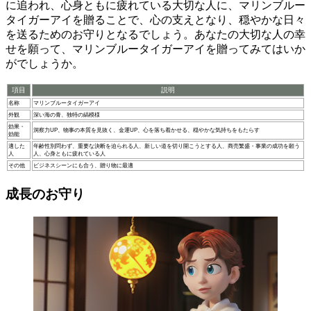
に追われ、心身ともに疲れている大切な人に、
マリンブルー
タイガーアイを贈ることで、心の支えとなり、穏やかな日々
を送るためのお守りとなるでしょう。
あなたの大切な人の幸
せを願って、マリンブルータイガーアイを贈ってみてはいか
がでしょうか。
項目
説明
名称
マリンブルータイガーアイ
外観
深い海の青、独特の縞模様
効果・
洞察力UP、物事の本質を見抜く、金運UP、心を落ち着かせる、穏やかな気持ちをもたらす
効能
適した
年齢性別問わず、重要な決断を迫られる人、新しい道を切り開こうとする人、商売繁盛・事業の成功を願う
人
人、心身ともに疲れている人
その他
ビジネスシーンにも合う、贈り物に最適
成長のお守り