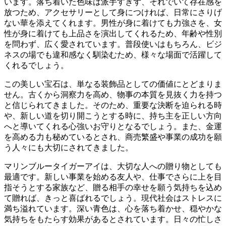
います。
落ち着いた色味は派手すぎず、それでいて存在感を
放つため、アクセサリーとして身につければ、日常にさりげ
ない華を添えてくれます。男性が身に着けても力強さを、女
性が身に着けても上品さを演出してくれるため、年齢や性別
を問わず、広く愛されています。普段使いはもちろん、ビジ
ネスの場でも違和感なく馴染むため、様々な場面で活躍して
くれるでしょう。
この美しい宝石は、単なる装飾品としての価値にとどまりま
せん。古くから洞察力を高め、物事の本質を見抜く力を持つ
と信じられてきました。
そのため、重要な決断を迫られる時
や、新しい道を切り開こうとする時に、持ち主を正しい方向
へと導いてくれる心強いお守りとなるでしょう。また、金運
を高める力も秘めているとされ、商売繁盛や事業の成功を願
う人々にも大切にされてきました。
マリンブルータイガーアイは、大切な人への贈り物としても
最適です。
新しい事業を始める友人や、仕事でさらに上を目
指そうとする家族など、
贈る相手の幸せを願う気持ちを込め
て贈れば、きっと喜ばれるでしょう。
現代社会はストレスに
満ち溢れています。深い青色は、心を落ち着かせ、穏やかな
気持ちをもたらす効果があるとされています。日々の忙しさ