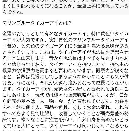
よく目を配れるようになることが、金運上昇に関係している
んですね。
マリンブルータイガーアイとは？
金運のお守りとして有名なタイガーアイ。特に黄色いタイガ
ーアイが人気ですが、実は青色のマリンブルータイガーアイ
も含め、どの色のタイガーアイにも金運を高める意味がある
とされています。これは、タイガーアイが虎の目を連想させ
ることに由来します。昔から虎の目はすべてを見通す力があ
ると信じられており、タイガーアイを持つことで、持ち主の
観察力や洞察力も高まると言われています。観察力が鋭くな
ると、普段は見過ごしてしまうような細かなことにも気が付
けるようになり、それが大きな強みとなって成長につながり
ます。タイガーアイが商売繁盛のお守りと言われる所以もこ
こにあります。現代では様々な販売戦略がありますが、昔か
ら商売の基本は「人・物・金」だと言われています。お客さ
んや一緒に働く人、商品や道具、そしてお金の流れ。これら
すべてをよく見て理解し、改善していくことが商売繁盛の秘
訣です。様々なことに注意を払い、自分自身を高めたいと考
えている人にとって、タイガーアイは良いお守りになるかも