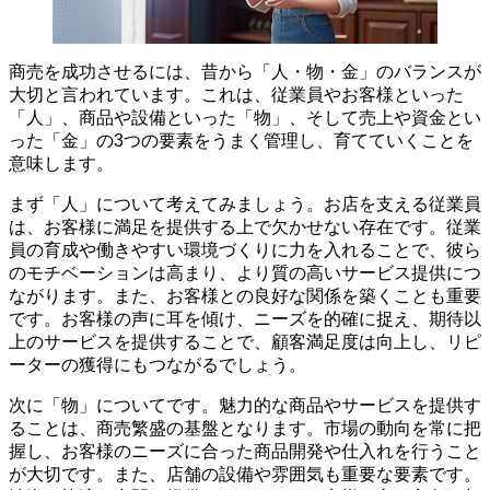
商売を成功させるには、昔から「人・物・金」のバランスが
大切
と言われています。これは、
従業員やお客様といった
「人」、商品や設備といった「物」、そして売上や資金とい
った「金」の3つの要素をうまく管理し、育てていくこと
を
意味します。
まず「人」について考えてみましょう。お店を支える従業員
は、お客様に満足を提供する上で欠かせない存在です。
従業
員の育成や働きやすい環境づくりに力を入れることで、彼ら
のモチベーションは高まり、より質の高いサービス提供につ
ながります
。また、お客様との良好な関係を築くことも重要
です。お客様の声に耳を傾け、ニーズを的確に捉え、期待以
上のサービスを提供することで、顧客満足度は向上し、リピ
ーターの獲得にもつながるでしょう。
次に「物」についてです。
魅力的な商品やサービスを提供す
ることは、商売繁盛の基盤
となります。市場の動向を常に把
握し、お客様のニーズに合った商品開発や仕入れを行うこと
が大切です。また、店舗の設備や雰囲気も重要な要素です。