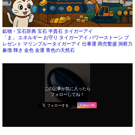
鉱物・宝石辞典
宝石
半貴石
タイガーアイ
「ま」
エネルギー
お守り
タイガーアイ
パワーストーン
プ
レゼント
マリンブルータイガーアイ
仕事運
商売繁盛
洞察力
象徴
輝き
金色
金運
青色の天然石
この記事が気に入ったら
フォローしてね！
Follow Me