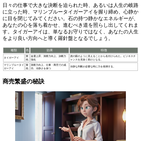
日々の仕事で大きな決断を迫られた時、あるいは人生の岐路
に立った時、
マリンブルータイガーアイを握り締め、心静か
に目を閉じてみてください
。石の持つ静かなエネルギーが、
あなたの心を落ち着かせ、進むべき道を照らし出してくれま
す。タイガーアイは、単なるお守りではなく、
あなたの人生
をより良い方向へと導く羅針盤
となるでしょう。
種類
色
効果
特徴
黄
金運上昇、洞察力向上、決断力
虎の眼のように見えることから名付けられた。ビジネスチ
タイガーアイ
色
強化
ャンスを見抜く助けとなる。
マリンブルータイ
青
洞察力向上、仕事・商売での成
冷静な判断が必要な時に力を発揮する。
ガーアイ
色
功、冷静さを保つ
商売繁盛の秘訣