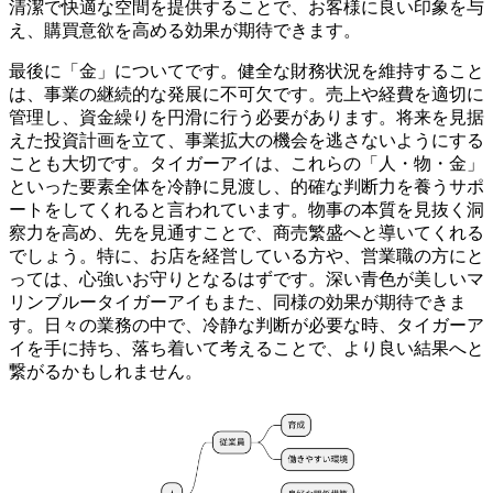
清潔で快適な空間を提供することで、お客様に良い印象を与
え、購買意欲を高める効果が期待できます。
最後に「金」についてです。
健全な財務状況を維持すること
は、事業の継続的な発展に不可欠
です。売上や経費を適切に
管理し、資金繰りを円滑に行う必要があります。将来を見据
えた投資計画を立て、事業拡大の機会を逃さないようにする
ことも大切です。
タイガーアイは、これらの「人・物・金」
といった要素全体を冷静に見渡し、的確な判断力を養うサポ
ートをしてくれる
と言われています。物事の本質を見抜く洞
察力を高め、先を見通すことで、商売繁盛へと導いてくれる
でしょう。特に、
お店を経営している方や、営業職の方にと
っては、心強いお守りとなる
はずです。深い青色が美しいマ
リンブルータイガーアイもまた、同様の効果が期待できま
す。日々の業務の中で、冷静な判断が必要な時、タイガーア
イを手に持ち、落ち着いて考えることで、より良い結果へと
繋がるかもしれません。