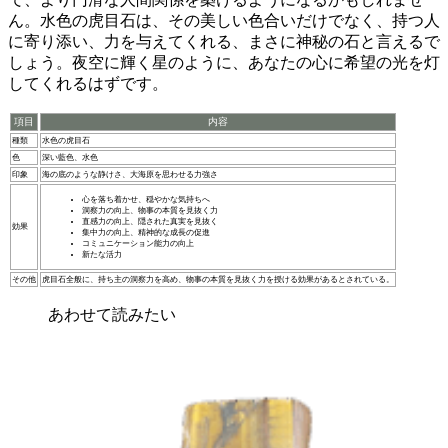
ん。水色の虎目石は、その美しい色合いだけでなく、持つ人
に寄り添い、力を与えてくれる、まさに神秘の石と言えるで
しょう。夜空に輝く星のように、あなたの心に希望の光を灯
してくれるはずです。
項目
内容
種類
水色の虎目石
色
深い藍色、水色
印象
海の底のような静けさ、大海原を思わせる力強さ
心を落ち着かせ、穏やかな気持ちへ
洞察力の向上、物事の本質を見抜く力
直感力の向上、隠された真実を見抜く
効果
集中力の向上、精神的な成長の促進
コミュニケーション能力の向上
新たな活力
その他
虎目石全般に、持ち主の洞察力を高め、物事の本質を見抜く力を授ける効果があるとされている。
あわせて読みたい