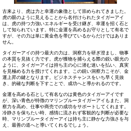
古来より、虎は力と幸運の象徴として崇められてきました。
虎の眼のように見えることから名付けられたタイガーアイ
は、
虎の持つ力強いエネルギーを受け継ぎ、幸運を招く石
と
して知られています。特に金運を高めるお守りとして有名で
すが、その力は単に黄金色を帯びているからだけではありま
せん。
タイガーアイの持つ最大の力は、
洞察力を研ぎ澄まし、物事
の本質を見抜く力
です。虎が獲物を捕らえる際の鋭い眼光の
ように、タイガーアイは持ち主の心に潜む迷いを払い、真実
を見極める力を授けてくれます。この鋭い洞察力こそが、金
運上昇の鍵となります。ビジネスチャンスをいち早く見抜
き、的確な判断を下すことで、成功へと導かれるのです。
金運を高める石として有名なのは黄色のタイガーアイです
が、
深い青色が特徴のマリンブルータイガーアイもまた、洞
察力を高め、仕事や商売での成功をサポート
してくれます。
冷静さを保ちたい時、感情に流されず客観的な判断が必要な
時、マリンブルータイガーアイは持ち主に静かな力強さを与
え、最善の道へと導いてくれるでしょう。