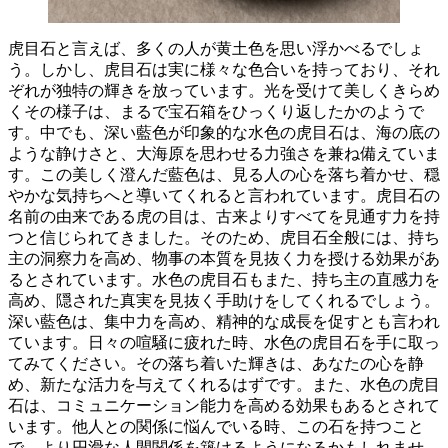
虎目石と言えば、多くの人が黄土色を思い浮かべるでしょ
う。
しかし、虎目石は実に様々な色合いを持っており、それ
ぞれが独特の輝きを放っています。光を受けて美しくきらめ
くその様子は、まるで宝石箱をひっくり返したかのようで
す。中でも、深い藍色が印象的な水色の虎目石は、海の底の
ような静けさと、大海原を思わせる力強さを兼ね備えていま
す。この美しく澄んだ藍色は、
見る人の心を落ち着かせ、穏
やかな気持ちへと導いてくれる
と言われています。虎目石の
名前の由来である虎の目は、古来よりすべてを見通す力を持
つと信じられてきました。そのため、虎目石全般には、
持ち
主の洞察力を高め、物事の本質を見抜く力を授ける
効果があ
るとされています。水色の虎目石もまた、持ち主の直感力を
高め、隠された真実を見抜く手助けをしてくれるでしょう。
深い藍色は、集中力を高め、精神的な成長を促すとも言われ
ています。日々の喧騒に疲れた時、水色の虎目石を手に取っ
てみてください。その落ち着いた輝きは、あなたの心を静
め、新たな活力を与えてくれるはずです。また、水色の虎目
石は、
コミュニケーション能力を高める
効果もあるとされて
います。他人との関係に悩んでいる時、この石を持つこと
で、より円滑な人間関係を築けるようになるかもしれませ