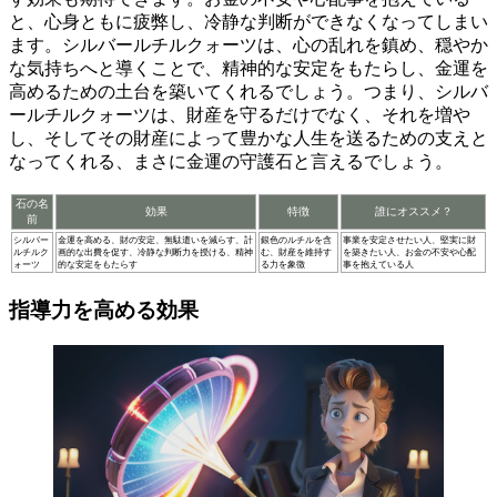
と、心身ともに疲弊し、冷静な判断ができなくなってしまい
ます。シルバールチルクォーツは、
心の乱れを鎮め、穏やか
な気持ち
へと導くことで、精神的な安定をもたらし、
金運を
高めるための土台
を築いてくれるでしょう。つまり、シルバ
ールチルクォーツは、
財産を守るだけでなく、それを増や
し、そしてその財産によって豊かな人生を送るための支え
と
なってくれる、まさに金運の守護石と言えるでしょう。
石の名
効果
特徴
誰にオススメ？
前
シルバー
金運を高める、財の安定、無駄遣いを減らす、計
銀色のルチルを含
事業を安定させたい人、堅実に財
ルチルク
画的な出費を促す、冷静な判断力を授ける、精神
む、財産を維持す
を築きたい人、お金の不安や心配
ォーツ
的な安定をもたらす
る力を象徴
事を抱えている人
指導力を高める効果