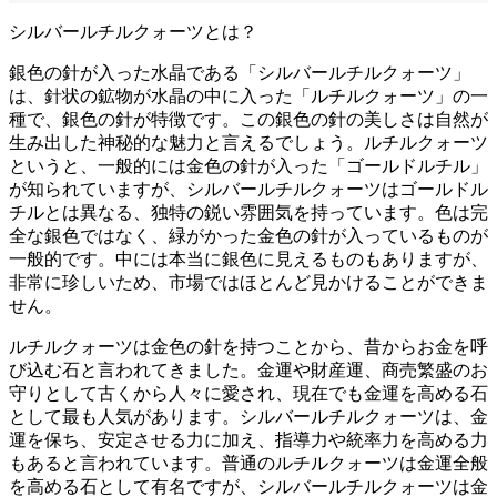
シルバールチルクォーツとは？
銀色の針が入った水晶である「シルバールチルクォーツ」
は、針状の鉱物が水晶の中に入った「ルチルクォーツ」の一
種で、銀色の針が特徴です。この銀色の針の美しさは自然が
生み出した神秘的な魅力と言えるでしょう。ルチルクォーツ
というと、一般的には金色の針が入った「ゴールドルチル」
が知られていますが、シルバールチルクォーツはゴールドル
チルとは異なる、独特の鋭い雰囲気を持っています。色は完
全な銀色ではなく、緑がかった金色の針が入っているものが
一般的です。中には本当に銀色に見えるものもありますが、
非常に珍しいため、市場ではほとんど見かけることができま
せん。
ルチルクォーツは金色の針を持つことから、昔からお金を呼
び込む石と言われてきました。金運や財産運、商売繁盛のお
守りとして古くから人々に愛され、現在でも金運を高める石
として最も人気があります。シルバールチルクォーツは、金
運を保ち、安定させる力に加え、指導力や統率力を高める力
もあると言われています。普通のルチルクォーツは金運全般
を高める石として有名ですが、シルバールチルクォーツは金