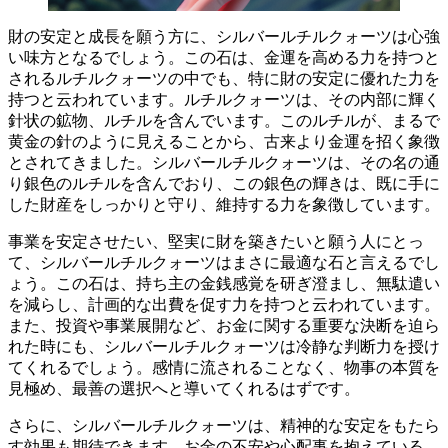
財の安定と成長を願う方に
、シルバールチルクォーツは心強
い味方となるでしょう。この石は、金運を高める力を持つと
されるルチルクォーツの中でも、
特に財の安定に優れた力を
持つ
と云われています。ルチルクォーツは、その内部に輝く
針状の鉱物、ルチルを含んでいます。このルチルが、まるで
黄金の針のように見えることから、古来より金運を招く象徴
とされてきました。シルバールチルクォーツは、その名の通
り銀色のルチルを含んでおり、この銀色の輝きは、
既に手に
した財産をしっかりと守り、維持する力
を象徴しています。
事業を安定させたい、堅実に財を築きたい
と願う人にとっ
て、シルバールチルクォーツはまさに最適な石と言えるでし
ょう。この石は、持ち主の金銭感覚を研ぎ澄まし、
無駄遣い
を減らし、計画的な出費を促す
力を持つと云われています。
また、投資や事業展開など、
お金に関する重要な決断を迫ら
れた時
にも、シルバールチルクォーツは冷静な判断力を授け
てくれるでしょう。感情に流されることなく、
物事の本質を
見極め、最善の選択
へと導いてくれるはずです。
さらに、シルバールチルクォーツは、
精神的な安定をもたら
す
効果も期待できます。お金の不安や心配事を抱えている