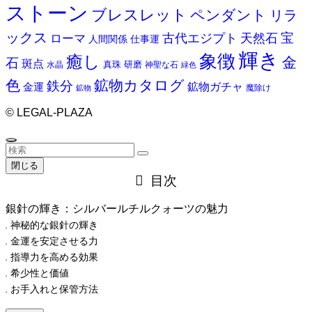
ストーン
ブレスレット
ペンダント
リラ
ックス
天然石
宝
古代エジプト
ローマ
人間関係
仕事運
輝き
象徴
癒し
金
石
斑点
真珠
研磨
水晶
神聖な石
緑色
色
鉱物カタログ
鉄分
鉱物ガチャ
金運
魔除け
鉱物
©
LEGAL-PLAZA
閉じる
目次
銀針の輝き：シルバールチルクォーツの魅力
神秘的な銀針の輝き
金運を安定させる力
指導力を高める効果
希少性と価値
お手入れと保管方法