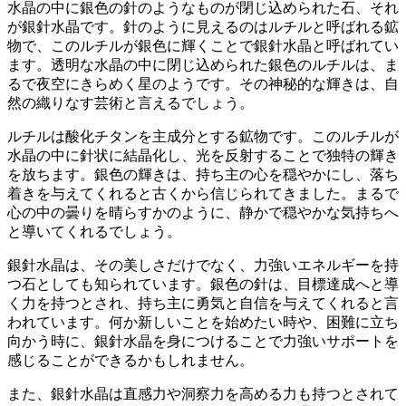
水晶の中に銀色の針のようなものが閉じ込められた石
、それ
が銀針水晶です。針のように見えるのはルチルと呼ばれる鉱
物で、このルチルが銀色に輝くことで銀針水晶と呼ばれてい
ます。透明な水晶の中に閉じ込められた銀色のルチルは、ま
るで
夜空にきらめく星
のようです。その神秘的な輝きは、自
然の織りなす芸術と言えるでしょう。
ルチルは酸化チタンを主成分とする鉱物です。このルチルが
水晶の中に針状に結晶化し、光を反射することで独特の輝き
を放ちます。
銀色の輝きは、持ち主の心を穏やかにし、落ち
着きを与えてくれる
と古くから信じられてきました。まるで
心の中の曇りを晴らすかのように、
静かで穏やかな気持ち
へ
と導いてくれるでしょう。
銀針水晶は、その美しさだけでなく、
力強いエネルギーを持
つ石
としても知られています。銀色の針は、
目標達成
へと導
く力を持つとされ、持ち主に
勇気と自信
を与えてくれると言
われています。何か新しいことを始めたい時や、困難に立ち
向かう時に、
銀針水晶を身につけることで力強いサポート
を
感じることができるかもしれません。
また、銀針水晶は
直感力や洞察力を高める
力も持つとされて