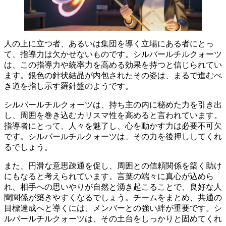
人の上に立つ者、あるいは集団を導く立場にある者にとっ
て、指導力は欠かせないものです。
シルバールチルクォーツ
は、この指導力や統率力を高める効果を持つと信じられてい
ます。
銀色の針状結晶が内包されたその姿は、まるで進むべ
き道を指し示す羅針盤のようです。
シルバールチルクォーツは、持ち主の内に秘めた力を引き出
し、周囲を巻き込むカリスマ性を高めると言われています。
指導者にとって、
人々を魅了し、心を動かす力は必要不可欠
です。シルバールチルクォーツは、その力を後押ししてくれ
るでしょう。
また、
円滑な意思疎通を促し、周囲との信頼関係を築く助け
にもなると考えられています。言葉の端々に真心が込めら
れ、相手への思いやりが自然と湧き起こることで、良好な人
間関係が築きやすくなるでしょう。チームをまとめ、共通の
目標達成へと導くには、メンバーとの強い絆が重要です。シ
ルバールチルクォーツは、その土台をしっかりと固めてくれ