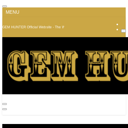
MENU
GEM HUNTER Official Website - The World of Minerals and Jewelry