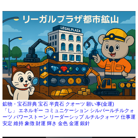
鉱物・宝石辞典
宝石
半貴石
クオーツ
願い事(金運)
「し」
エネルギー
コミュニケーション
シルバールチルクォ
ーツ
パワーストーン
リーダーシップ
ルチルクォーツ
仕事運
安定
維持
象徴
財運
輝き
金色
金運
銀針