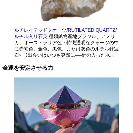
ルチレイテッドクオーツ/RUTILATED QUARTZ/
ルチル入り石英
種類鉱物産地ブラジル、アメリ
カ、オーストラリア色・特徴透明なクォーツの中
に赤褐色、金色、黒色、または灰色のルチル針宝
石× 【出会いはいつも突然に──針の入った水...
金運を安定させる力