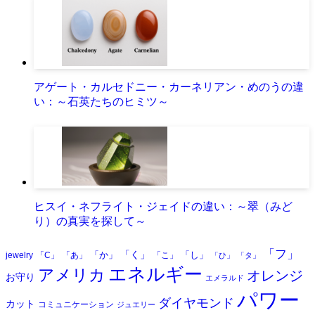
アゲート・カルセドニー・カーネリアン・めのうの違
い：～石英たちのヒミツ～
ヒスイ・ネフライト・ジェイドの違い：～翠（みど
り）の真実を探して～
「フ」
「く」
「か」
「し」
jewelry
「C」
「あ」
「こ」
「ひ」
「タ」
エネルギー
アメリカ
オレンジ
お守り
エメラルド
パワー
ダイヤモンド
カット
コミュニケーション
ジュエリー