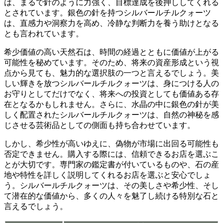
は、まるで針のように力強く、目標達成を後押ししてくれる
とされています。銀色の針を持つシルバールチルクォーツ
は、直感力や洞察力を高め、冷静な判断力を養う助けとなる
とも言われています。
希少価値の高い天然石は、時間の経過とともに価値が上がる
可能性を秘めています。
そのため、将来の資産形成という視
点から見ても、魅力的な選択肢の一つと言えるでしょう。美
しい輝きを放つシルバールチルクォーツは、身につける人の
お守りとしてだけでなく、将来への投資としても価値ある存
在となるかもしれません。さらに、水晶の中に銀色の針が美
しく配置されたシルバールチルクォーツは、自然の神秘を感
じさせる芸術品としての側面も持ち合わせています。
しかし、希少性が高いゆえに、偽物が市場に出回る可能性も
否定できません。
購入する際には、信頼できるお店を選ぶこ
とが大切です。専門家の鑑定書が付いているものや、石の産
地や特性を詳しく説明してくれるお店を選ぶと安心でしょ
う。シルバールチルクォーツは、その美しさや希少性、そし
て潜在的な価値から、多くの人々を魅了し続ける特別な石と
言えるでしょう。