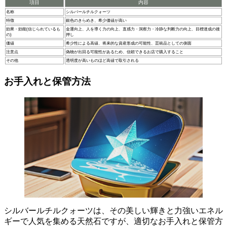
項目
内容
名称
シルバールチルクォーツ
特徴
銀色のきらめき、希少価値が高い
効果・効能(信じられているも
金運向上、人を導く力の向上、直感力・洞察力・冷静な判断力の向上、目標達成の後
の)
押し
価値
希少性による高値、将来的な資産形成の可能性、芸術品としての側面
注意点
偽物が出回る可能性があるため、信頼できるお店で購入すること
その他
透明度が高いものほど高値で取引される
お手入れと保管方法
シルバールチルクォーツは、その美しい輝きと力強いエネル
ギーで人気を集める天然石ですが、
適切なお手入れと保管方