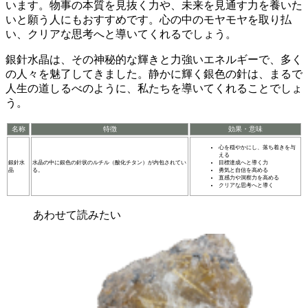
います。物事の本質を見抜く力や、未来を見通す力を養いた
いと願う人にもおすすめです。
心の中のモヤモヤを取り払
い、クリアな思考
へと導いてくれるでしょう。
銀針水晶は、その神秘的な輝きと力強いエネルギーで、多く
の人々を魅了してきました。静かに輝く銀色の針は、まるで
人生の道しるべ
のように、私たちを導いてくれることでしょ
う。
名称
特徴
効果・意味
心を穏やかにし、落ち着きを与
える
銀針水
水晶の中に銀色の針状のルチル（酸化チタン）が内包されてい
目標達成へと導く力
晶
る。
勇気と自信を高める
直感力や洞察力を高める
クリアな思考へと導く
あわせて読みたい