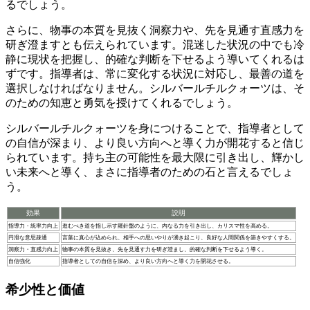
るでしょう。
さらに、
物事の本質を見抜く洞察力や、先を見通す直感力を
研ぎ澄ます
とも伝えられています。混迷した状況の中でも冷
静に現状を把握し、的確な判断を下せるよう導いてくれるは
ずです。指導者は、常に変化する状況に対応し、最善の道を
選択しなければなりません。シルバールチルクォーツは、そ
のための知恵と勇気を授けてくれるでしょう。
シルバールチルクォーツを身につけることで、指導者として
の自信が深まり、より良い方向へと導く力が開花する
と信じ
られています。持ち主の可能性を最大限に引き出し、輝かし
い未来へと導く、まさに指導者のための石と言えるでしょ
う。
効果
説明
指導力・統率力向上
進むべき道を指し示す羅針盤のように、内なる力を引き出し、カリスマ性を高める。
円滑な意思疎通
言葉に真心が込められ、相手への思いやりが湧き起こり、良好な人間関係を築きやすくする。
洞察力・直感力向上
物事の本質を見抜き、先を見通す力を研ぎ澄まし、的確な判断を下せるよう導く。
自信強化
指導者としての自信を深め、より良い方向へと導く力を開花させる。
希少性と価値