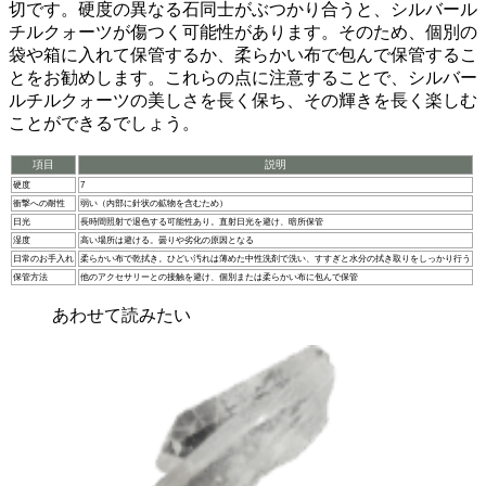
切です。硬度の異なる石同士がぶつかり合うと、シルバール
チルクォーツが傷つく可能性があります。そのため、
個別の
袋や箱
に入れて保管するか、
柔らかい布で包んで
保管するこ
とをお勧めします。これらの点に注意することで、シルバー
ルチルクォーツの美しさを長く保ち、その輝きを長く楽しむ
ことができるでしょう。
項目
説明
硬度
7
衝撃への耐性
弱い（内部に針状の鉱物を含むため）
日光
長時間照射で退色する可能性あり。直射日光を避け、暗所保管
湿度
高い場所は避ける。曇りや劣化の原因となる
日常のお手入れ
柔らかい布で乾拭き。ひどい汚れは薄めた中性洗剤で洗い、すすぎと水分の拭き取りをしっかり行う
保管方法
他のアクセサリーとの接触を避け、個別または柔らかい布に包んで保管
あわせて読みたい