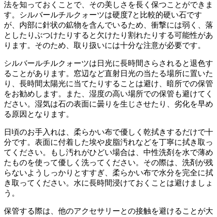
法
を知っておくことで、その美しさを長く保つことができま
す。シルバールチルクォーツは硬度7と比較的硬い石です
が、
内部に針状の鉱物
を含んでいるため、衝撃には弱く、落
としたりぶつけたりすると欠けたり割れたりする可能性があ
ります。そのため、
取り扱いには十分な注意
が必要です。
シルバールチルクォーツは日光に長時間さらされると
退色す
る
ことがあります。窓辺など直射日光の当たる場所に置いた
り、長時間太陽光に当てたりすることは避け、
暗所での保管
をお勧めします。また、湿度の高い場所での保管も避けてく
ださい。湿気は石の表面に曇りを生じさせたり、劣化を早め
る原因となります。
日頃のお手入れは、
柔らかい布で優しく乾拭きする
だけで十
分です。表面に付着した埃や皮脂汚れなどを丁寧に拭き取っ
てください。もし汚れがひどい場合は、
中性洗剤を水で薄め
たもの
を使って優しく洗ってください。その際は、洗剤が残
らないようしっかりとすすぎ、
柔らかい布で水分を完全に拭
き取って
ください。水に長時間浸けておくことは避けましょ
う。
保管する際は、
他のアクセサリーとの接触を避ける
ことが大