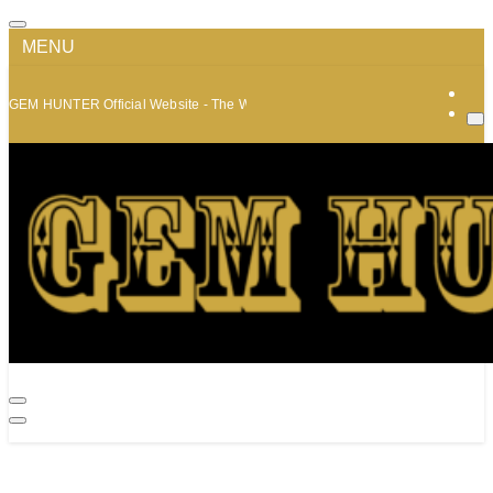
MENU
GEM HUNTER Official Website - The World of Minerals and Jewelry