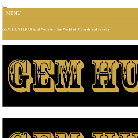
MENU
GEM HUNTER Official Website - The World of Minerals and Jewelry