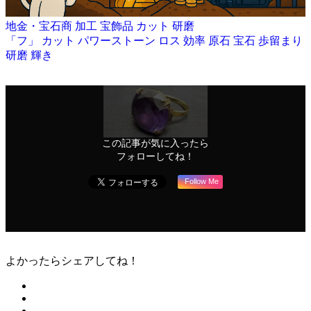
地金・宝石商
加工
宝飾品
カット
研磨
「フ」
カット
パワーストーン
ロス
効率
原石
宝石
歩留まり
研磨
輝き
この記事が気に入ったら
フォローしてね！
Follow Me
よかったらシェアしてね！