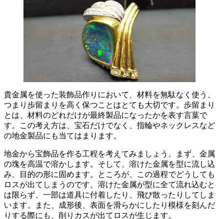
貴金属を使った装飾品作りにおいて、材料を無駄なく使う、
つまり歩留まりを高く保つことはとても大切です。歩留まり
とは、
材料のどれだけが最終製品になったか
を表す言葉で
す。この考え方は、宝石だけでなく、指輪やネックレスなど
の地金製品にも当てはまります。
地金から宝飾品を作る工程を考えてみましょう。まず、金属
の塊を高温で溶かします。そして、溶けた金属を型に流し込
み、目的の形に固めます。ところが、この過程でどうしても
ロスが出てしまうのです。
溶けた金属が型に全て流れ込むと
は限らず、一部は道具に付着したり、飛び散ったりしてしま
います
。また、成形後、表面を滑らかにしたり模様を刻んだ
りする際にも、削りカスが出てロスが生じます。