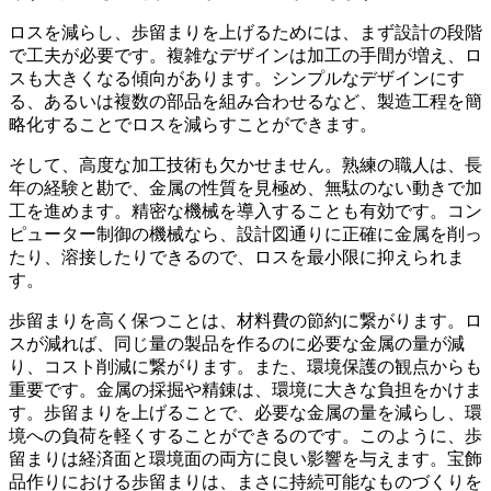
ロスを減らし、歩留まりを上げるためには、
まず設計の段階
で工夫が必要
です。複雑なデザインは加工の手間が増え、ロ
スも大きくなる傾向があります。シンプルなデザインにす
る、あるいは複数の部品を組み合わせるなど、製造工程を簡
略化することでロスを減らすことができます。
そして、
高度な加工技術も欠かせません
。熟練の職人は、長
年の経験と勘で、金属の性質を見極め、無駄のない動きで加
工を進めます。精密な機械を導入することも有効です。コン
ピューター制御の機械なら、
設計図通りに正確に金属を削っ
たり、溶接したりできるので、ロスを最小限に抑えられま
す
。
歩留まりを高く保つことは、
材料費の節約
に繋がります。ロ
スが減れば、同じ量の製品を作るのに必要な金属の量が減
り、コスト削減に繋がります。また、
環境保護の観点からも
重要
です。金属の採掘や精錬は、環境に大きな負担をかけま
す。歩留まりを上げることで、必要な金属の量を減らし、環
境への負荷を軽くすることができるのです。このように、歩
留まりは経済面と環境面の両方に良い影響を与えます。宝飾
品作りにおける歩留まりは、まさに
持続可能なものづくり
を