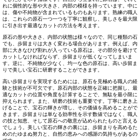
れに個性的な形や大きさ、内部の模様を持っています。中に
は、傷や不純物が含まれているものもあります。熟練の職人
は、これらの原石一つ一つを丁寧に観察し、
美しさを最大限
に引き出す最適なカットの方法を考えます
。
原石の形や大きさ、内部の状態は様々なので、同じ種類の石
でも、歩留まりは大きく変わる場合があります。例えば、内
部に大きなひび割れが入っている原石は、その部分を避けて
カットしなければならず、歩留まりが低くなってしまいま
す。逆に、
不純物が少なく、均一な色の原石は、高い歩留ま
りで美しい宝石に研磨
することができます。
高い歩留まりを実現するためには、
原石を見極める職人の経
験と技術が不可欠
です。原石内部の状態を正確に把握し、最
適なカットの位置や角度を計算することで、無駄を最小限に
抑えられます。また、研磨の技術も重要です。丁寧に磨き上
げることで、宝石の輝きが増し、その価値を高めることがで
きます。歩留まりは単なる効率性を示す数値ではなく、
職人
の技と知恵、そして原石への敬意が込められたもの
と言える
でしょう。美しい宝石の輝きの裏には、歩留まりを高めるた
めのたゆまぬ努力と、自然の恵みへの感謝の気持ちがあるの