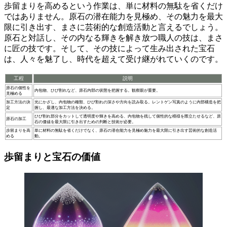
歩留まりを高めるという作業は、単に材料の無駄を省くだけ
ではありません。
原石の潜在能力を見極め、その魅力を最大
限に引き出す、まさに芸術的な創造活動と言えるでしょう。
原石と対話し、その内なる輝きを解き放つ職人の技は、まさ
に匠の技です。そして、その技によって生み出された宝石
は、人々を魅了し、時代を超えて受け継がれていくのです。
工程
説明
原石の個性を
内包物、ひび割れなど、原石内部の状態を把握する。観察眼が重要。
見極める
加工方法の決
光にかざし、内包物の種類、ひび割れの深さや方向を読み取る。レントゲン写真のように内部構造を把
定
握し、最適な加工方法を決める。
ひび割れ部分をカットして透明度や輝きを高める、内包物を残して個性的な模様を際立たせるなど、原
原石の加工
石の価値を最大限に引き出すための判断と技術が必要。
歩留まりを高
単に材料の無駄を省くだけでなく、原石の潜在能力を見極め魅力を最大限に引き出す芸術的な創造活
める
動。
歩留まりと宝石の価値