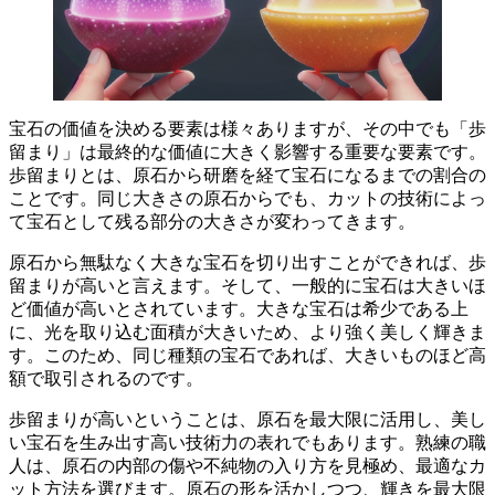
宝石の価値を決める要素は様々ありますが、その中でも
「歩
留まり」は最終的な価値に大きく影響する重要な要素
です。
歩留まりとは、原石から研磨を経て宝石になるまでの割合の
ことです。同じ大きさの原石からでも、カットの技術によっ
て宝石として残る部分の大きさが変わってきます。
原石から無駄なく大きな宝石を切り出すことができれば、歩
留まりが高いと言えます。そして、
一般的に宝石は大きいほ
ど価値が高い
とされています。大きな宝石は希少である上
に、光を取り込む面積が大きいため、より強く美しく輝きま
す。このため、同じ種類の宝石であれば、大きいものほど高
額で取引されるのです。
歩留まりが高いということは、
原石を最大限に活用し、美し
い宝石を生み出す高い技術力
の表れでもあります。熟練の職
人は、原石の内部の傷や不純物の入り方を見極め、最適なカ
ット方法を選びます。原石の形を活かしつつ、輝きを最大限