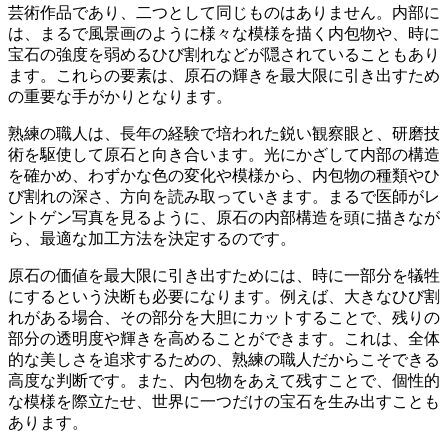
芸術作品であり、二つとして同じものはありません。内部に
は、まるで風景画のように様々な模様を描く内包物や、時に
宝石の強度を弱めるひび割れなどが隠されていることもあり
ます。これらの要素は、原石の輝きを最大限に引き出すため
の重要な手がかりとなります。
熟練の職人は、長年の経験で培われた鋭い観察眼と、研磨技
術を駆使して原石と向き合います。
光にかざして内部の構造
を確かめ、わずかな色の変化や模様から、内包物の種類やひ
び割れの深さ、方向を読み取っていきます。まるで医師がレ
ントゲン写真を見るように、原石の内部構造を頭に描きなが
ら、最適な加工方法を決定するのです。
原石の価値を最大限に引き出すためには、時に一部分を犠牲
にするという決断も必要になります。
例えば、大きなひび割
れがある場合、その部分を大胆にカットすることで、残りの
部分の透明度や輝きを高めることができます。これは、全体
的な美しさを追求するための、熟練の職人だからこそできる
高度な判断です。また、内包物をあえて残すことで、個性的
な模様を際立たせ、世界に一つだけの宝石を生み出すことも
あります。