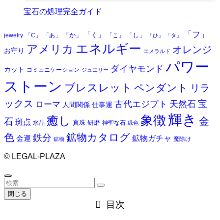
宝石の処理完全ガイド
「フ」
「く」
「か」
「し」
jewelry
「C」
「あ」
「こ」
「ひ」
「タ」
エネルギー
アメリカ
オレンジ
お守り
エメラルド
パワー
ダイヤモンド
カット
コミュニケーション
ジュエリー
ストーン
ブレスレット
ペンダント
リラ
ックス
天然石
宝
古代エジプト
ローマ
人間関係
仕事運
輝き
象徴
癒し
金
石
斑点
真珠
研磨
水晶
神聖な石
緑色
色
鉱物カタログ
鉄分
鉱物ガチャ
金運
魔除け
鉱物
©
LEGAL-PLAZA
閉じる
目次