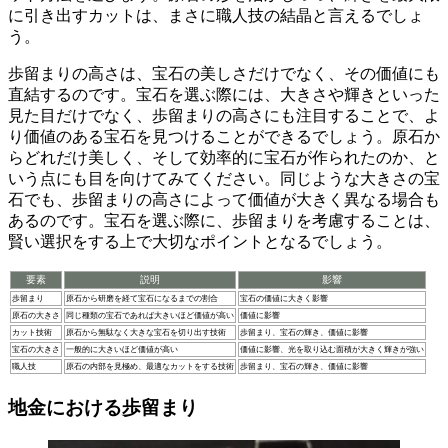
に引き出すカットは、まさに職人技の結晶と言えるでしょ
う。
歩留まりの高さは、
宝石の美しさだけでなく、その価値にも
直結する
のです。宝石を選ぶ際には、大きさや輝きといった
見た目だけでなく、歩留まりの高さにも注目することで、よ
り価値のある宝石を見つけることができるでしょう。原石か
らどれだけ美しく、そして効率的に宝石が作られたのか、と
いう点にも目を向けてみてください。同じような大きさの宝
石でも、歩留まりの高さによって価値が大きく異なる場合も
あるのです。宝石を選ぶ際に、
歩留まりを考慮することは、
賢い選択をする上で大切なポイント
となるでしょう。
要素
説明
影響
歩留まり
原石から研磨を経て宝石になるまでの割合
宝石の価値に大きく影響
原石の大きさ
同じ種類の宝石であれば大きいほど価値が高い
価値に影響
カット技術
原石から無駄なく大きな宝石を切り出す技術
歩留まり、宝石の輝き、価値に影響
宝石の大きさ
一般的に大きいほど価値が高い
価値に影響、光を取り込む面積が大きく輝きが強い
職人技
原石の内部を見極め、最適なカットをする技術
歩留まり、宝石の輝き、価値に影響
地金における歩留まり