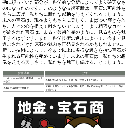
勘に頼っていた部分が、科学的な分析によってより確実なも
のになったのです。このような技術革新は、
宝石の可能性を
さらに広げ、私たちに新たな感動を与えてくれるでしょう。
未来の宝石は、現在よりもさらに美しく、まばゆい輝きを放
ち、人々の心を捉えて離さないでしょう。より精巧なカット
が施された宝石は、まるで芸術作品のように、見るものを魅
了するはずです。また、科学技術の進歩によって、
今まで見
過ごされてきた原石の魅力も再発見されるかもしれません。
新しい技術によって、今まで以上に多様な輝きを持つ宝石が
生まれる可能性を秘めています。未来の宝石は、私たちの想
像を超える美しさで、私たちを魅了し続けることでしょう。
技術革新
効果
コンピューター制御の研磨機、レーザ
原石の無駄をなくし、複雑で精巧なカットを可能にする
ー加工
原石に最適なカット方法を正確に判断。傷や不純物を避けてカットし、輝き
原石内部構造の分析技術
を引き出す