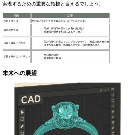
実現するための重要な指標と言えるでしょう。
項目
説明
歩留まりとは
材料のどれだけが最終製品になったかを表す言葉。
溶解・鋳造時の型への付着や飛び散り
ロスの発生源
成形後の研磨や彫刻による削りカス
設計段階での工夫：シンプルなデザイン、部品の組み合わせ
歩留まり向上の方法
高度な加工技術：熟練職人の技術、精密機械の導入
材料費の節約
歩留まり向上のメリット
環境負荷の軽減
未来への展望