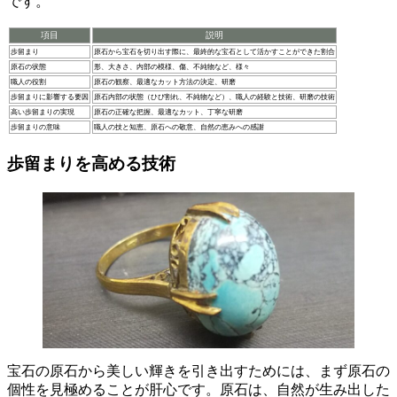
です。
項目
説明
歩留まり
原石から宝石を切り出す際に、最終的な宝石として活かすことができた割合
原石の状態
形、大きさ、内部の模様、傷、不純物など、様々
職人の役割
原石の観察、最適なカット方法の決定、研磨
歩留まりに影響する要因
原石内部の状態（ひび割れ、不純物など）、職人の経験と技術、研磨の技術
高い歩留まりの実現
原石の正確な把握、最適なカット、丁寧な研磨
歩留まりの意味
職人の技と知恵、原石への敬意、自然の恵みへの感謝
歩留まりを高める技術
宝石の原石から美しい輝きを引き出すためには、まず原石の
個性を見極めることが肝心です。
原石は、自然が生み出した