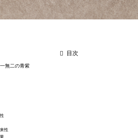
目次
一無二の青紫
性
来性
果