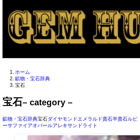
ホーム
鉱物・宝石辞典
宝石
宝石
– category –
鉱物・宝石辞典
宝石
ダイヤモンド
エメラルド
貴石
半貴石
ルビ
ー
サファイア
オパール
アレキサンドライト