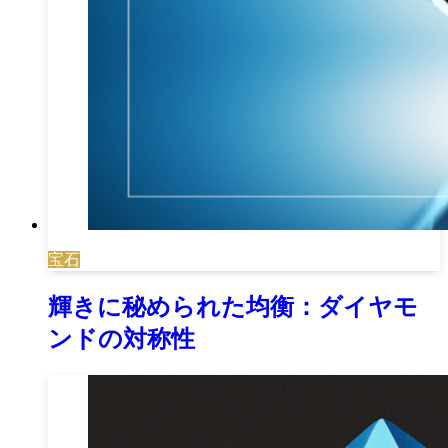
宝石
輝きに秘められた均衡：ダイヤモ
ンドの対称性