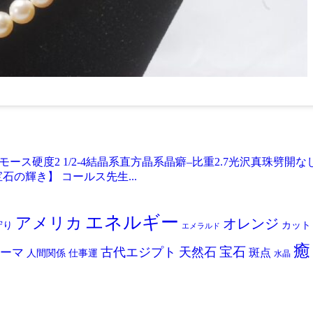
.685モース硬度2 1/2-4結晶系直方晶系晶癖–比重2.7光沢
の輝き】 コールス先生...
エネルギー
アメリカ
オレンジ
守り
カット
エメラルド
癒
宝石
古代エジプト
天然石
ーマ
斑点
人間関係
仕事運
水晶