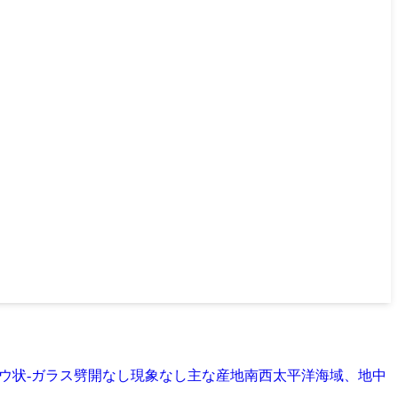
5光沢ロウ状-ガラス劈開なし現象なし主な産地南西太平洋海域、地中