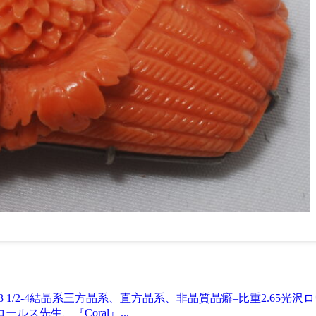
硬度3 1/2-4結晶系三方晶系、直方晶系、非晶質晶癖–比重2.6
ス先生、『Coral』...