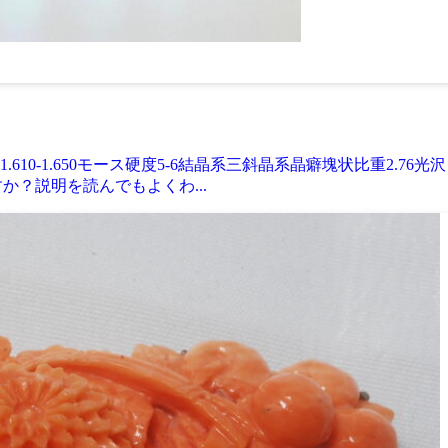
O屈折率1.610-1.650モース硬度5-6結晶系三斜晶系晶癖塊状比
すか？説明を読んでもよくわ...