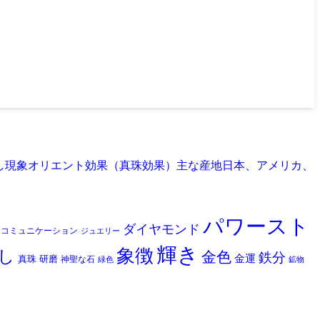
真珠劈開なし現象オリエント効果（真珠効果）主な産地日本、アメリカ、
パワースト
ダイヤモンド
コミュニケーション
ジュエリー
輝き
象徴
し
金色
鉄分
金運
真珠
研磨
神聖な石
緑色
鉱物