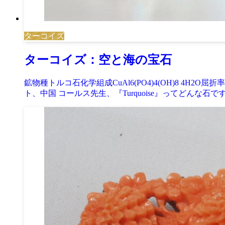
ターコイズ
ターコイズ：空と海の宝石
鉱物種トルコ石化学組成CuAl6(PO4)4(OH)8 4H2
ト、中国 コールス先生、『Turquoise』ってどんな石で