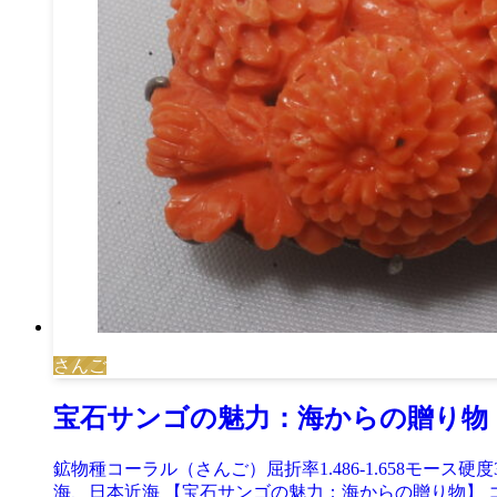
さんご
宝石サンゴの魅力：海からの贈り物
鉱物種コーラル（さんご）屈折率1.486-1.658モース
海、日本近海 【宝石サンゴの魅力：海からの贈り物】 コール