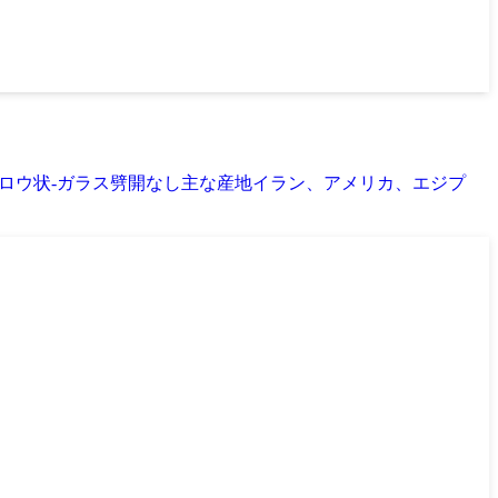
重2.76光沢ロウ状-ガラス劈開なし主な産地イラン、アメリカ、エジプ