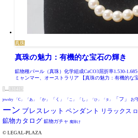
真珠
真珠の魅力：有機的な宝石の輝き
鉱物種パール（真珠）化学組成CaCO3屈折率1.530-1
ミャンマー、オーストラリア 【真珠の魅力：有機的な宝石
1
...
13
14
15
「フ」
お
「か」
「く」
「し」
jewelry
「C」
「あ」
「こ」
「ひ」
「タ」
ーン
ブレスレット
ペンダント
リラックス
ロ
鉱物カタログ
鉱物ガチャ
魔除け
©
LEGAL-PLAZA