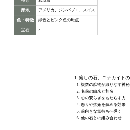
種類
変成岩
産地
アメリカ、ジンバブエ、スイス
色・特徴
緑色とピンク色の斑点
宝石
×
癒しの石、ユナカイトの
複数の鉱物が織りなす神秘
名前の由来と和名
心の安らぎをもたらす力
怒りや嫉妬を鎮める効果
前向きな気持ちへ導く
他の石との組み合わせ