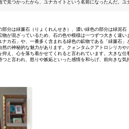
地で見つかったから、ユナカイトという名前になったんだ。ユ
の部分は緑簾石（りょくれんせき）、濃い緑色の部分は緑泥石
鉱物が混ざっているため、石の色や模様は一つずつ大きく違い
ユナカ石」や、一番多く含まれる緑色の鉱物である「緑簾石」
自然の神秘的な魅力があります。クォンタムクアトロシリカや
を抑え、心を落ち着かせてくれると言われています。大きな仕
持つと言われ、怒りや嫉妬といった感情を和らげ、前向きな気