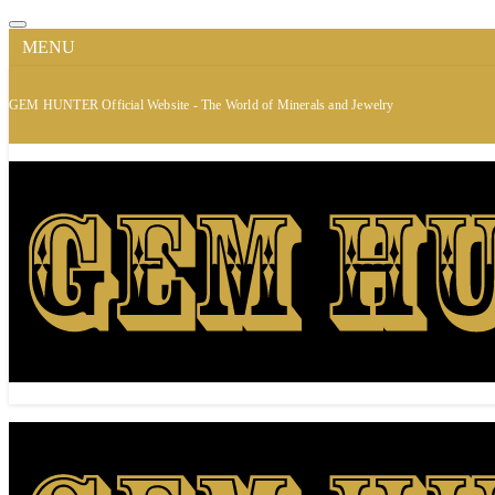
MENU
GEM HUNTER Official Website - The World of Minerals and Jewelry