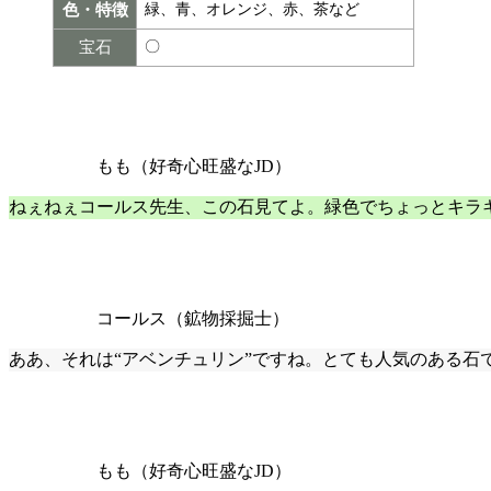
色・特徴
緑、青、オレンジ、赤、茶など
宝石
〇
もも（好奇心旺盛なJD）
ねぇねぇコールス先生、この石見てよ。緑色でちょっとキラ
コールス（鉱物採掘士）
ああ、それは“アベンチュリン”ですね。とても人気のある石
もも（好奇心旺盛なJD）