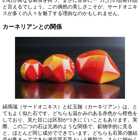
の石が異なる表情を持つ、まさに
世界に一つだけの芸術作品
と言えるでしょう。この偶然の美しさこそが、サードオニキ
スが多くの人々を魅了する理由なのかもしれません。
カーネリアンとの関係
縞瑪瑙（サードオニキス）と紅玉髄（カーネリアン）は、と
てもよく似た石
です。どちらも温かみのある赤色から橙色を
しており、見た目には区別がつきにくいこともあります。実
際、
この二つの石は兄弟のような関係
で、鉱物学的に見る
と、ほとんど同じ成分でできています。どちらも石英の微結
晶が集まってできた潜晶質石英という種類で、さらに細かく