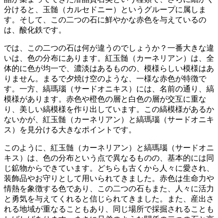
分けると、玉髄（カルセドニー）というグループに属しま
す。そして、この二つの石に鮮やかな赤色を与えているの
は、
酸化鉄
です。
では、この二つの石は何が違うのでしょうか？
一番大きな違
いは、色の分布
にあります。紅玉髄（カーネリアン）は、全
体的に色が均一で、濃淡はあるものの、模様らしい模様はあ
りません。まるで夕焼け空のような、一様な赤色が特徴で
す。一方、縞瑪瑙（サードオニキス）には、名前の通り、
縞
模様
があります。赤色や橙色の層と白色の層が交互に重な
り、美しい縞模様を作り出しています。この縞模様があるか
ないかが、紅玉髄（カーネリアン）と縞瑪瑙（サードオニキ
ス）を見分ける大きなポイントです。
このように、
紅玉髄（カーネリアン）と縞瑪瑙（サードオニ
キス）は、色の分布という点で異なる
ものの、基本的には同
じ鉱物からできています。どちらも古くから人々に愛され、
装飾品やお守りとして用いられてきました。赤色は生命力や
情熱を象徴する色であり、この二つの石もまた、人々に活力
と勇気を与えてくれると信じられてきました。また、
産出さ
れる地域が重なる
こともあり、同じ場所で採掘されることも