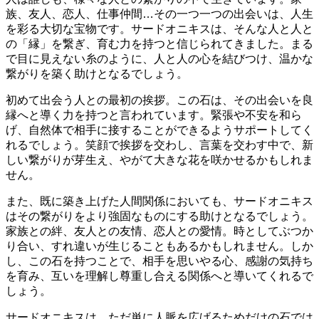
族、友人、恋人、仕事仲間…その一つ一つの出会いは、人生
を彩る大切な宝物です。サードオニキスは、そんな
人と人と
の「縁」を繋ぎ、育む力
を持つと信じられてきました。まる
で目に見えない糸のように、人と人の心を結びつけ、温かな
繋がりを築く助けとなるでしょう。
初めて出会う人との最初の挨拶。この石は、
その出会いを良
縁へと導く
力を持つと言われています。緊張や不安を和ら
げ、自然体で相手に接することができるようサポートしてく
れるでしょう。笑顔で挨拶を交わし、言葉を交わす中で、新
しい繋がりが芽生え、やがて大きな花を咲かせるかもしれま
せん。
また、既に築き上げた人間関係においても、サードオニキス
は
その繋がりをより強固なものにする
助けとなるでしょう。
家族との絆、友人との友情、恋人との愛情。時としてぶつか
り合い、すれ違いが生じることもあるかもしれません。しか
し、この石を持つことで、
相手を思いやる心、感謝の気持ち
を育み、互いを理解し尊重し合える関係へと導いてくれるで
しょう。
サードオニキスは、ただ単に人脈を広げるためだけの石では