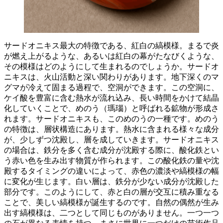
サードオニキス最大の特徴である、紅白の縞模様。まるで炎
が燃え上がるような、あるいは紅白の幕がたなびくような、
その模様はどのようにして生まれるのでしょうか。サードオ
ニキスは、
火山活動と深い関わり
があります。地下深くのマ
グマが冷えて固まる過程で、空洞ができます。この空洞に、
ケイ酸を豊富に含む熱水が流れ込み、長い時間をかけて結晶
化していくことで、めのう（瑪瑙）と呼ばれる鉱物が形成さ
れます。サードオニキスも、このめのうの一種です。
めのう
の特徴は、層状構造
にあります。熱水に含まれる様々な成分
が、少しずつ沈殿し、層を成していきます。サードオニキス
の場合は、鉄分を多く含む成分が沈殿する際に、酸化鉄とい
う赤い色を生み出す物質が作られます。この
酸化鉄の量や沈
殿するタイミングの違い
によって、赤色の濃淡や縞模様の幅
に変化が生じます。白い層は、鉄分が少ない成分が沈殿した
部分です。このようにして、
赤と白の層が交互に積み重なる
ことで、美しい縞模様が誕生する
のです。自然の偶然が生み
出す縞模様は、二つとして同じものがありません。一つ一つ