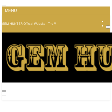
MENU
GEM HUNTER Official Website - The World of Minerals and Jewelry