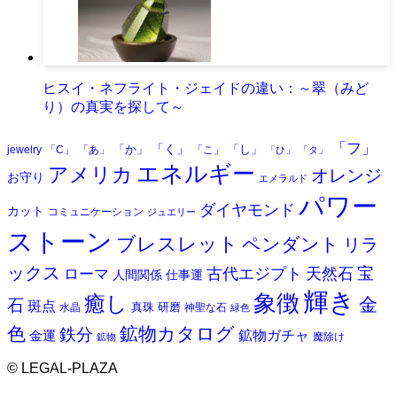
ヒスイ・ネフライト・ジェイドの違い：～翠（みど
り）の真実を探して～
「フ」
「く」
「か」
「し」
jewelry
「C」
「あ」
「こ」
「ひ」
「タ」
エネルギー
アメリカ
オレンジ
お守り
エメラルド
パワー
ダイヤモンド
カット
コミュニケーション
ジュエリー
ストーン
ブレスレット
ペンダント
リラ
ックス
天然石
宝
古代エジプト
ローマ
人間関係
仕事運
輝き
象徴
癒し
金
石
斑点
真珠
研磨
水晶
神聖な石
緑色
色
鉱物カタログ
鉄分
鉱物ガチャ
金運
魔除け
鉱物
©
LEGAL-PLAZA