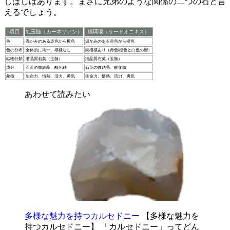
しばしばあります。まさに兄弟のような関係の二つの石と言
えるでしょう。
項目
紅玉髄（カーネリアン）
縞瑪瑙（サードオニキス）
色
温かみのある赤色から橙色
温かみのある赤色から橙色
色の分布
全体的に均一、模様なし
縞模様あり（赤色/橙色と白色の層）
鉱物分類
潜晶質石英（玉髄）
潜晶質石英（玉髄）
成分
石英の微結晶、酸化鉄
石英の微結晶、酸化鉄
象徴
生命力、情熱、活力、勇気
生命力、情熱、活力、勇気
あわせて読みたい
多様な魅力を持つカルセドニー
【多様な魅力を
持つカルセドニー】 「カルセドニー」ってどん