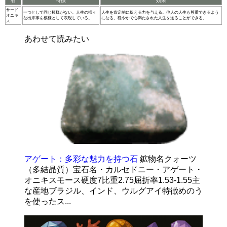
石
特徴
効果
サード
一つとして同じ模様がない。人生の様々
人生を肯定的に捉える力を与える。他人の人生も尊重できるよう
オニキ
な出来事を模様として表現している。
になる。穏やかで心満たされた人生を送ることができる。
ス
あわせて読みたい
アゲート：多彩な魅力を持つ石
鉱物名クォーツ
（多結晶質）宝石名・カルセドニー・アゲート・
オニキスモース硬度7比重2.75屈折率1.53-1.55主
な産地ブラジル、インド、ウルグアイ特徴めのう
を使ったス...