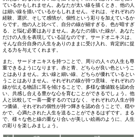
ているかもしれません。あなたが太い線を描くとき、他の人
は細い線を描いているかもしれません。それは、
それぞれの
経験、選択、そして感情が、個性という彩りを加えているか
らです。
他の人と比べて、自分の線が細すぎる、色が暗すぎ
る、と悩む必要はありません。あなたの描いた線が、あなた
だけの人生を表現している証なのです。サードオニキスは、
そんな
自分自身の人生をありのままに受け入れ、肯定的に捉
える力を与えてくれます。
また、サードオニキスを持つことで、周りの人々の人生も尊
重できるようになります。赤と青、どちらが良い色というこ
とはありません。太い線と細い線、どちらが優れているとい
うことはありません。それぞれの線が持つ意味、それぞれの
線が伝える物語に耳を傾けることで、
多様な価値観を認め合
い、共感し合える豊かな心を育むことができるでしょう。
他
人と比較して一喜一憂するのではなく、
それぞれの人生が持
つ価値、それぞれの個性が持つ輝きを認め合うことで、穏や
かで、心満たされた人生を送ることができるはずです。
まる
で、様々な色と線の重なり合いが美しい絵画のように、人生
の彩りを楽しみましょう。