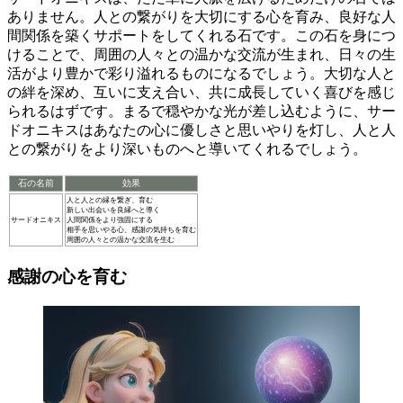
ありません。
人との繋がりを大切にする心
を育み、良好な人
間関係を築くサポートをしてくれる石です。この石を身につ
けることで、周囲の人々との温かな交流が生まれ、
日々の生
活がより豊かで彩り溢れるもの
になるでしょう。大切な人と
の絆を深め、互いに支え合い、共に成長していく喜びを感じ
られるはずです。まるで穏やかな光が差し込むように、サー
ドオニキスはあなたの心に優しさと思いやりを灯し、人と人
との繋がりをより深いものへと導いてくれるでしょう。
石の名前
効果
人と人との縁を繋ぎ、育む
新しい出会いを良縁へと導く
サードオニキス
人間関係をより強固にする
相手を思いやる心、感謝の気持ちを育む
周囲の人々との温かな交流を生む
感謝の心を育む