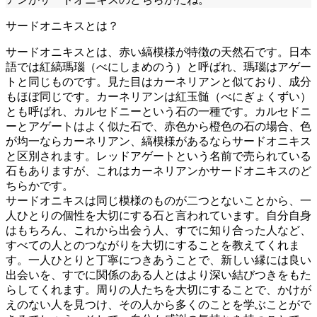
サードオニキスとは？
サードオニキスとは、赤い縞模様が特徴の天然石です。日本
語では紅縞瑪瑙（べにしまめのう）と呼ばれ、瑪瑙はアゲー
トと同じものです。見た目はカーネリアンと似ており、成分
もほぼ同じです。カーネリアンは紅玉髄（べにぎょくずい）
とも呼ばれ、カルセドニーという石の一種です。カルセドニ
ーとアゲートはよく似た石で、赤色から橙色の石の場合、色
が均一ならカーネリアン、縞模様があるならサードオニキス
と区別されます。レッドアゲートという名前で売られている
石もありますが、これはカーネリアンかサードオニキスのど
ちらかです。
サードオニキスは同じ模様のものが二つとないことから、一
人ひとりの個性を大切にする石と言われています。自分自身
はもちろん、これから出会う人、すでに知り合った人など、
すべての人とのつながりを大切にすることを教えてくれま
す。一人ひとりと丁寧につきあうことで、新しい縁には良い
出会いを、すでに関係のある人とはより深い結びつきをもた
らしてくれます。周りの人たちを大切にすることで、かけが
えのない人を見つけ、その人から多くのことを学ぶことがで