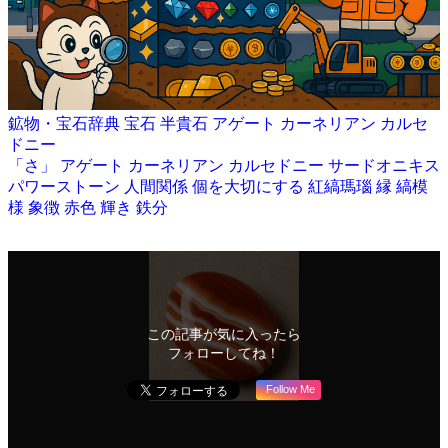
鉱物・宝石辞典
宝石
半貴石
アゲート
カーネリアン
カルセ
ドニー
「さ」
アゲート
カーネリアン
カルセドニー
サードオニキス
パワーストーン
人間関係
個を大切にする
紅縞瑪瑙
縁
縞模
様
象徴
赤色
輝き
鉄分
この記事が気に入ったら
フォローしてね！
Follow Me