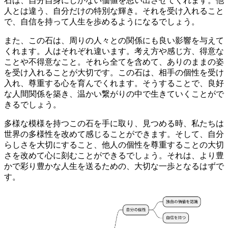
石は、
自分自身にしかない価値
を思い出させてくれます。他
人とは違う、
自分だけの特別な輝き
。それを受け入れること
で、自信を持って人生を歩めるようになるでしょう。
また、この石は、
周りの人々との関係
にも良い影響を与えて
くれます。人はそれぞれ違います。考え方や感じ方、得意な
ことや不得意なこと。それら全てを含めて、
ありのままの姿
を受け入れること
が大切です。この石は、
相手の個性を受け
入れ、尊重する心
を育んでくれます。そうすることで、
良好
な人間関係を築き
、温かい繋がりの中で生きていくことがで
きるでしょう。
多様な模様を持つこの石
を手に取り、見つめる時、私たちは
世界の多様性
を改めて感じることができます。そして、
自分
らしさを大切にすること
、
他人の個性を尊重すること
の大切
さを改めて心に刻むことができるでしょう。それは、より豊
かで彩り豊かな人生を送るための、大切な一歩となるはずで
す。