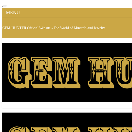
MENU
GEM HUNTER Official Website - The World of Minerals and Jewelry