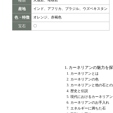
種類
火成岩、堆積岩
産地
インド、アフリカ、ブラジル、ウズベキスタン
色・特徴
オレンジ、赤褐色
宝石
〇
カーネリアンの魅力を探
カーネリアンとは
カーネリアンの色
カーネリアンと他の石との
歴史と伝説
現代におけるカーネリアン
カーネリアンのお手入れ
エネルギーに満ちた石