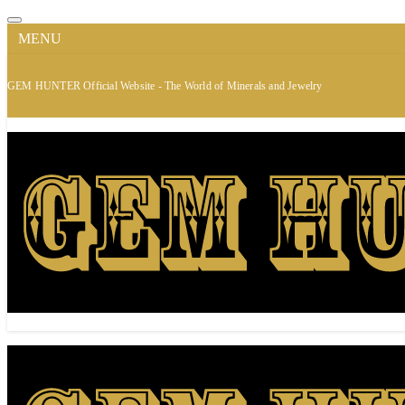
MENU
GEM HUNTER Official Website - The World of Minerals and Jewelry