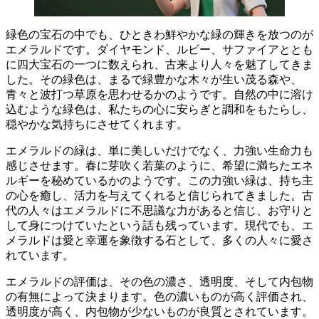
緑色の宝石の中でも、ひときわ鮮やかな緑の輝きを放つのが
エメラルドです
。ダイヤモンド、ルビー、サファイアととも
に四大宝石の一つに数えられ、古来より人々を魅了してきま
した。その緑色は、まるで緑豊かな木々が生い茂る森や、
青々と波打つ草原を思わせるかのようです。
自然の中に溶け
込むような緑色は、私たちの心に安らぎと調和をもたらし、
穏やかな気持ちにさせてくれます
。
エメラルドの緑は、単に美しいだけでなく、
力強い生命力
も
感じさせます。春に芽吹く若葉のように、希望に満ちたエネ
ルギーを秘めているかのようです。この力強い緑は、持ち主
の心を癒し、活力を与えてくれると信じられてきました。
古
代の人々はエメラルドに不思議な力があると信じ、お守りと
して身につけていた
という話も残っています。現代でも、エ
メラルドは愛と幸運を象徴する石として、多くの人々に愛さ
れています。
エメラルドの評価は、その色の濃さ、透明度、そして内包物
の有無によって決まります
。色の濃いものが高く評価され、
透明度が高く、内包物が少ないものが良質とされています。