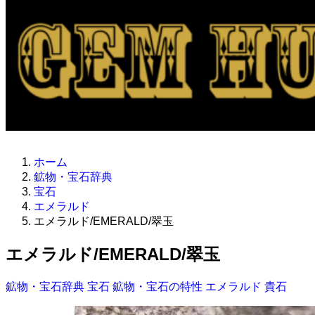
ホーム
鉱物・宝石辞典
宝石
エメラルド
エメラルド/EMERALD/翠玉
エメラルド/EMERALD/翠玉
鉱物・宝石辞典
宝石
鉱物・宝石の特性
エメラルド
貴石