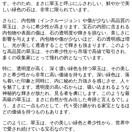
す。そのため、まさに翠玉と呼ぶにふさわしい、鮮やかで美
しい緑色の石は、非常に限られています。
さらに、内包物（インクルージョン）や傷が少ない高品質の
翠玉は、さらに希少性が高まります
。宝石の内部に含まれる
内包物や表面の傷は、石の透明度や輝きを損ない、美しさに
影響を与えます。内包物や傷が少ないほど、石の透明感は増
し、光が美しく透過することで輝きも強まります。このよう
な高品質の翠玉は、その希少性から市場で高値で取引され、
多くの収集家にとって憧れの的となっています。
特に、
透明度が高く、深く濃い緑色を持つ翠玉は、その美し
さと希少性から非常に高い価値を持ちます
。深い緑色は、落
ち着いた印象と同時に、内に秘めた力強さを感じさせ、人々
を魅了します。透明度の高い石からは、吸い込まれるような
神秘的な輝きが放たれ、見る者を虜にします。このような最
高級の翠玉は、まさに自然が生み出した奇跡と言えるでしょ
う。まさに一点ものとして、代々受け継がれる家宝となるほ
どの価値を持つものもあります。
このように、翠玉は、その美しい緑色と希少性から、世界中
で愛され続けている宝石なのです。