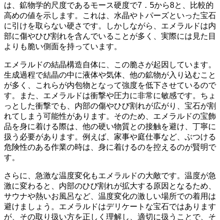
は、鉱物学的尺度であるモース硬度で
7．5から8
と、比較的
高めの値を示します。これは、水晶やトパーズといった宝石
に引けを取らない硬さです。しかしながら、エメラルドは内
部に傷やひび割れを含んでいることが多く、
実際には見た目
よりも脆い
側面を持っています。
エメラルドの
結晶構造
自体に、この脆さが起因しています。
生成過程で結晶の中に液体や気体、他の鉱物が入り込むこと
が多く、これらが
内包物
となって
強度を低下させている
ので
す。また、エメラルドは衝撃や圧力に
非常に敏感
です。ちょ
っとした衝撃でも、内部の傷やひび割れが広がり、
宝石が割
れてしまう
可能性があります。そのため、エメラルドの宝飾
品を身に着ける際は、他の硬い物質との接触を避け、丁寧に
扱う必要があります。例えば、家事や庭仕事など、
ぶつける
危険性のある作業の時は、
身に着けるのを控える
のが賢明で
す。
さらに、
急激な温度変化
もエメラルドの大敵です。温度が急
激に変わると、内部のひび割れが拡大する原因となるため、
サウナや熱いお風呂
など、温度変化の激しい場所での着用は
避けましょう。エメラルドはデリケートな宝石ではあります
が、その
取り扱い方を正しく理解し、適切に扱う
ことで、そ