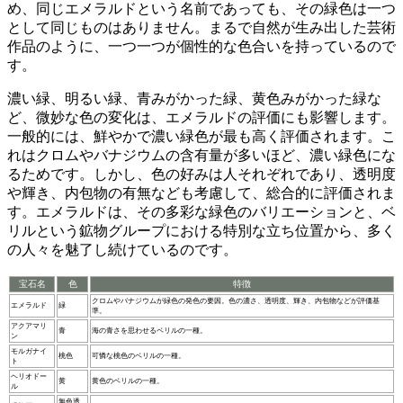
め、同じエメラルドという名前であっても、その緑色は一つ
として同じものはありません。まるで自然が生み出した芸術
作品のように、一つ一つが個性的な色合いを持っているので
す。
濃い緑、明るい緑、青みがかった緑、黄色みがかった緑な
ど、微妙な色の変化は、エメラルドの評価にも影響します。
一般的には、
鮮やかで濃い緑色が最も高く評価
されます。こ
れはクロムやバナジウムの含有量が多いほど、濃い緑色にな
るためです。しかし、色の好みは人それぞれであり、
透明度
や輝き、内包物の有無なども考慮
して、総合的に評価されま
す。エメラルドは、その多彩な緑色のバリエーションと、ベ
リルという鉱物グループにおける特別な立ち位置から、多く
の人々を魅了し続けているのです。
宝石名
色
特徴
クロムやバナジウムが緑色の発色の要因。色の濃さ、透明度、輝き、内包物などが評価基
エメラルド
緑
準。
アクアマリ
青
海の青さを思わせるベリルの一種。
ン
モルガナイ
桃色
可憐な桃色のベリルの一種。
ト
ヘリオドー
黄
黄色のベリルの一種。
ル
無色透