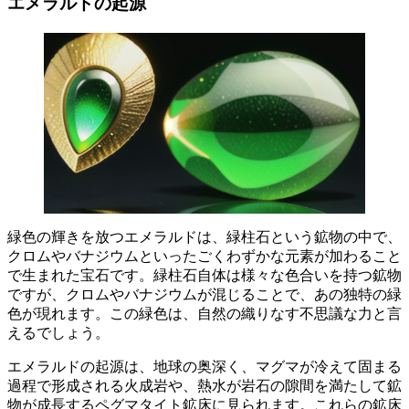
エメラルドの起源
緑色の輝きを放つエメラルドは、緑柱石という鉱物の中で、
クロムやバナジウムといったごくわずかな元素が加わること
で生まれた宝石です
。緑柱石自体は様々な色合いを持つ鉱物
ですが、クロムやバナジウムが混じることで、あの独特の緑
色が現れます。この緑色は、自然の織りなす不思議な力と言
えるでしょう。
エメラルドの起源は、地球の奥深く、マグマが冷えて固まる
過程で形成される火成岩や、熱水が岩石の隙間を満たして鉱
物が成長するペグマタイト鉱床に見られます。これらの鉱床