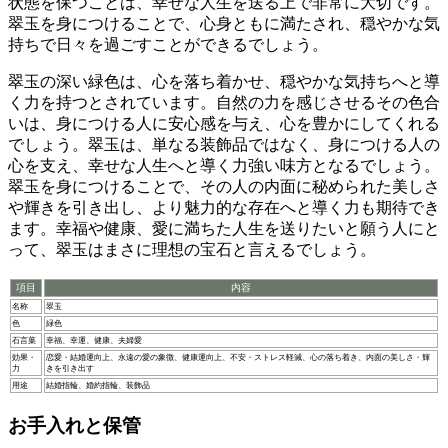
状態を保つことは、幸せな人生を送る上で非常に大切です。
翠玉を身につけることで、心身ともに満たされ、穏やかな気
持ちで日々を過ごすことができるでしょう。
翠玉の深い緑色は、心を落ち着かせ、穏やかな気持ちへと導
く力を持つとされています。
自然の力を感じさせるその色合
いは、身につける人に安心感を与え、心を豊かにしてくれる
でしょう。翠玉は、単なる装飾品ではなく、身につける人の
心を支え、幸せな人生へと導く力強い味方となるでしょう。
翠玉を身につけることで、その人の内面に秘められた美しさ
や輝きを引き出し、より魅力的な存在へと導く力も期待でき
ます。
幸福や健康、愛に満ちた人生を送りたいと願う人にと
って、翠玉はまさに理想の宝石と言えるでしょう。
項目
内容
名称
翠玉
色
緑色
石言葉
幸福、幸運、健康、夫婦愛
効果・
恋愛・結婚運向上、永遠の愛の象徴、健康運向上、不安・ストレス軽減、心の落ち着き、内面の美しさ・輝
力
きを引き出す
用途
結婚指輪、婚約指輪、装飾品
お手入れと保管