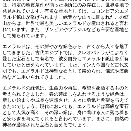
は、特定の地質条件が揃った場所にのみ存在し、世界各地で
発見されています。有名な産地としては、コロンビアのエメ
ラルド鉱山が挙げられます。緑豊かな山々に囲まれたこの鉱
山からは、世界で最も美しいエメラルドが産出されると言わ
れています。また、ザンビアやブラジルなども主要な産地と
して知られています。
エメラルドは、その鮮やかな緑色から、古くから人々を魅了
してきました
。古代エジプトでは、クレオパトラがこよなく
愛した宝石として有名で、彼女自身もエメラルド鉱山を所有
していたと伝えられています。また、インカ帝国など古代文
明でも、エメラルドは神聖な石として崇められ、儀式や装飾
品などに用いられてきました。
エメラルドの緑色は、生命力や再生、希望を象徴するものと
考えられてきました
。春の芽出しを思わせるような緑色は、
新しい始まりや成長を連想させ、人々に勇気と希望を与えて
きたのでしょう。現代においても、エメラルドは高級な宝石
として人気が高く、その深い緑は、身に着ける人に落ち着き
と安らぎを与えてくれると言われています。まさに、自然の
神秘が凝縮された宝石と言えるでしょう。