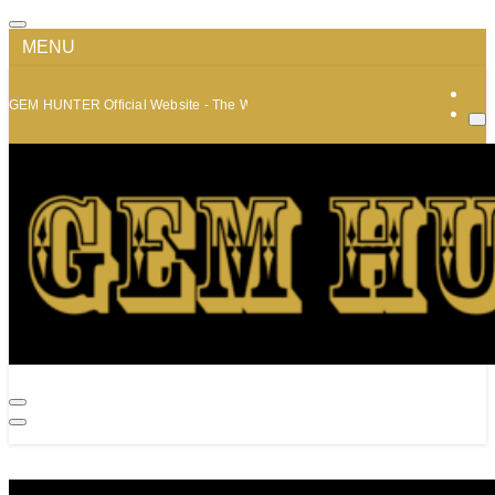
MENU
GEM HUNTER Official Website - The World of Minerals and Jewelry