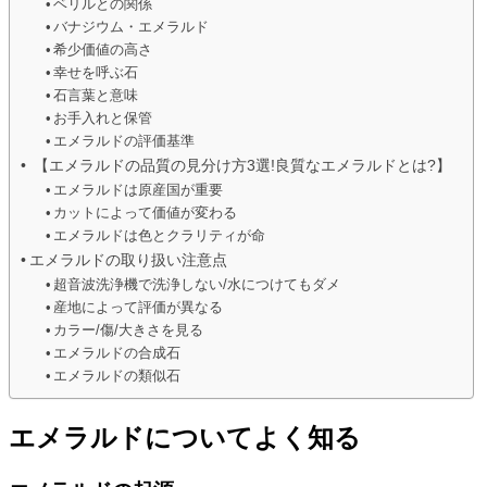
ベリルとの関係
バナジウム・エメラルド
希少価値の高さ
幸せを呼ぶ石
石言葉と意味
お手入れと保管
エメラルドの評価基準
【エメラルドの品質の見分け方3選!良質なエメラルドとは?】
エメラルドは原産国が重要
カットによって価値が変わる
エメラルドは色とクラリティが命
エメラルドの取り扱い注意点
超音波洗浄機で洗浄しない/水につけてもダメ
産地によって評価が異なる
カラー/傷/大きさを見る
エメラルドの合成石
エメラルドの類似石
エメラルドについてよく知る