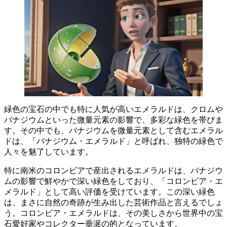
緑色の宝石の中でも特に人気が高いエメラルドは、クロムや
バナジウムといった微量元素の影響で、多彩な緑色を帯びま
す。
その中でも、バナジウムを微量元素として含むエメラル
ドは、「バナジウム・エメラルド」と呼ばれ、独特の緑色で
人々を魅了しています。
特に南米のコロンビアで産出されるエメラルドは、バナジウ
ムの影響で鮮やかで深い緑色をしており、「コロンビア・エ
メラルド」として高い評価を受けています。
この深い緑色
は、まさに自然の奇跡が生み出した芸術作品と言えるでしょ
う。コロンビア・エメラルドは、その美しさから世界中の宝
石愛好家やコレクター垂涎の的となっています。