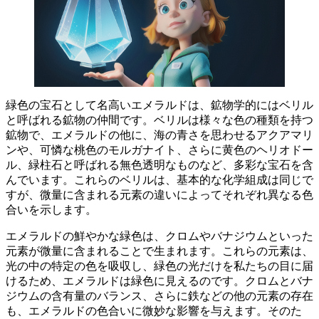
緑色の宝石として名高いエメラルドは、鉱物学的にはベリル
と呼ばれる鉱物の仲間
です。ベリルは様々な色の種類を持つ
鉱物で、エメラルドの他に、海の青さを思わせるアクアマリ
ンや、可憐な桃色のモルガナイト、さらに黄色のヘリオドー
ル、緑柱石と呼ばれる無色透明なものなど、多彩な宝石を含
んでいます。これらのベリルは、基本的な化学組成は同じで
すが、
微量に含まれる元素の違いによってそれぞれ異なる色
合い
を示します。
エメラルドの鮮やかな緑色は、クロムやバナジウムといった
元素が微量に含まれることで生まれます。これらの元素は、
光の中の特定の色を吸収し、緑色の光だけを私たちの目に届
けるため、エメラルドは緑色に見えるのです。
クロムとバナ
ジウムの含有量のバランス、さらに鉄などの他の元素の存在
も、エメラルドの色合いに微妙な影響
を与えます。そのた