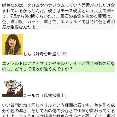
緑色なのは、クロムやバナジウムっていう元素が少しだけ含
まれているからなんだ。硬さはモース硬度という尺度で測っ
て、7.5から8の間くらいだよ。宝石の品質を決める要素は、
色、透明度、カット、重さで、エメラルドでは特に色と透明
度が重要なんだよ。
もも（好奇心旺盛なJD）
エメラルドはアクアマリンやモルガナイトと同じ種類の石な
のに、どうして値段が違うんですか？
コールス（鉱物採掘士）
いい質問だね！同じベリルという種類の石でも、色を作る成
分や色の濃さ、そして石の傷の少なさで価値が変わってくる
んだよ。エメラルドは綺麗な緑色を作るのが難しくて、傷が