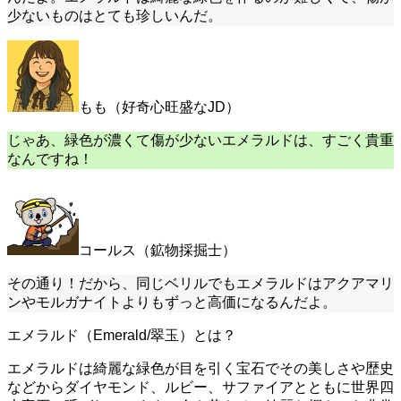
少ないものはとても珍しいんだ。
もも（好奇心旺盛なJD）
じゃあ、緑色が濃くて傷が少ないエメラルドは、すごく貴重
なんですね！
コールス（鉱物採掘士）
その通り！だから、同じベリルでもエメラルドはアクアマリ
ンやモルガナイトよりもずっと高価になるんだよ。
エメラルド（Emerald/
翠玉
）とは？
エメラルドは綺麗な緑色が目を引く宝石でその美しさや歴史
などからダイヤモンド、ルビー、サファイアとともに世界四