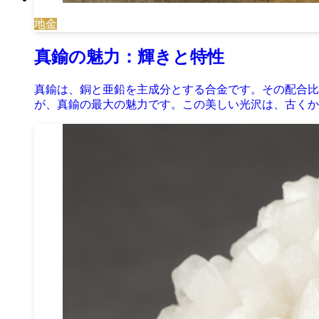
地金
真鍮の魅力：輝きと特性
真鍮は、銅と亜鉛を主成分とする合金です。その配合比
が、真鍮の最大の魅力です。この美しい光沢は、古くか