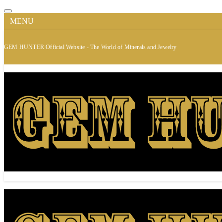
MENU
GEM HUNTER Official Website - The World of Minerals and Jewelry