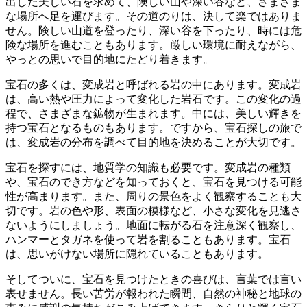
出した美しい石を求めて、険しい山や深い谷など、さまざま
な場所へ足を運びます。その道のりは、決して楽ではありま
せん。険しい山道を登ったり、深い谷を下ったり、時には危
険な場所を進むこともあります。
厳しい環境に耐えながら、
やっとの思いで目的地にたどり着きます。
宝石の多くは、変成岩と呼ばれる岩の中にあります。変成岩
は、高い熱や圧力によって変化した岩石です。この変化の過
程で、さまざまな鉱物が生まれます。中には、美しい輝きを
持つ宝石となるものもあります。ですから、宝石探しの旅で
は、変成岩の分布を調べて目的地を決めることが大切です。
宝石を探すには、地質学の知識も必要です。
変成岩の種類
や、宝石のでき方などを知っておくと、宝石を見つける可能
性が高まります。また、周りの景色をよく観察することも大
切です。岩の色や形、表面の模様など、小さな変化を見逃さ
ないようにしましょう。地面に転がる石を注意深く観察し、
ハンマーとタガネを使って岩を割ることもあります。宝石
は、思いがけない場所に隠れていることもあります。
そしてついに、宝石を見つけたときの喜びは、言葉では言い
表せません。
長い苦労が報われた瞬間、自然の神秘と地球の