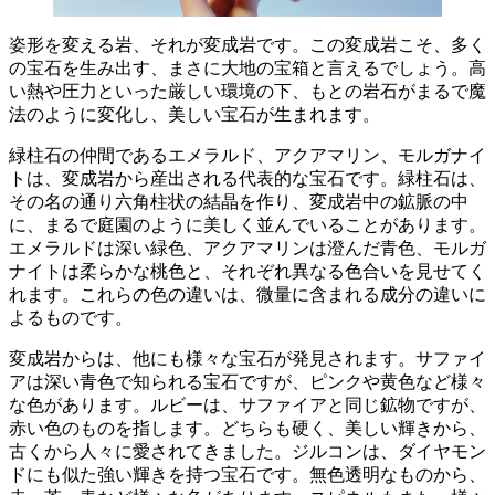
姿形を変える岩、それが変成岩です。
この変成岩こそ、多く
の宝石を生み出す、まさに大地の宝箱と言えるでしょう。高
い熱や圧力といった厳しい環境の下、もとの岩石がまるで魔
法のように変化し、美しい宝石が生まれます。
緑柱石の仲間であるエメラルド、アクアマリン、モルガナイ
トは、変成岩から産出される代表的な宝石です。緑柱石は、
その名の通り六角柱状の結晶を作り、変成岩中の鉱脈の中
に、まるで庭園のように美しく並んでいることがあります。
エメラルドは深い緑色
、
アクアマリンは澄んだ青色
、
モルガ
ナイトは柔らかな桃色
と、それぞれ異なる色合いを見せてく
れます。これらの色の違いは、微量に含まれる成分の違いに
よるものです。
変成岩からは、他にも様々な宝石が発見されます。
サファイ
アは深い青色で知られる宝石
ですが、ピンクや黄色など様々
な色があります。ルビーは、サファイアと同じ鉱物ですが、
赤い色のものを指します。どちらも硬く、美しい輝きから、
古くから人々に愛されてきました。ジルコンは、ダイヤモン
ドにも似た強い輝きを持つ宝石です。無色透明なものから、