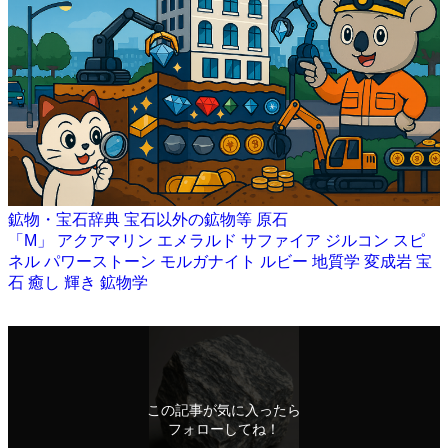
鉱物・宝石辞典
宝石以外の鉱物等
原石
「M」
アクアマリン
エメラルド
サファイア
ジルコン
スピ
ネル
パワーストーン
モルガナイト
ルビー
地質学
変成岩
宝
石
癒し
輝き
鉱物学
この記事が気に入ったら
フォローしてね！