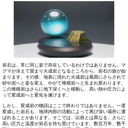
岩石は、常に同じ姿で存在しているわけではありません。
マ
グマが冷えて固まり火成岩となる
ところから、岩石の旅が始
まります。その後、
地表に現れた火成岩は風雨にさらされて
砂や泥へと姿を変え、やがて堆積岩へと生まれ変わります。
この堆積岩はさらに地下深くへと移動
し、高い熱や圧力によ
って変成岩へと変化を遂げます。
しかし、変成岩の物語はここで終わりではありません。一度
変成した岩石も、
地球内部の活動によって再び深い場所に運
ばれる
ことがあります。そこでは、以前とは異なる、
さらに
高い圧力と温度が岩石を待ち受け
ています。数百万年、数千