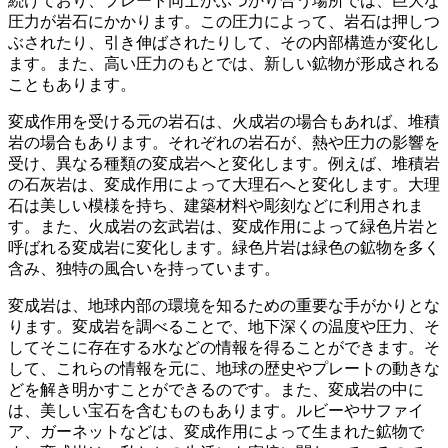
続けており、プレート同士がぶつかり合う場所では、巨大な
圧力が岩石にかかります。この圧力によって、岩石は押しつ
ぶされたり、引き伸ばされたりして、その内部構造が変化し
ます。また、高い圧力のもとでは、新しい鉱物が形成される
こともあります。
変成作用を受ける元の岩石は、火成岩の場合もあれば、堆積
岩の場合もあります。
それぞれの岩石が、熱や圧力の影響を
受け、異なる種類の変成岩へと変化します。例えば、堆積岩
の石灰岩は、変成作用によって大理石へと変化します。大理
石は美しい模様を持ち、建築材料や彫刻などに利用されま
す。また、火成岩の玄武岩は、変成作用によって緑色片岩と
呼ばれる変成岩に変化します。緑色片岩は緑色の鉱物を多く
含み、独特の風合いを持っています。
変成岩は、地球内部の環境を知るための重要な手がかりとな
ります。
変成岩を調べることで、地下深くの温度や圧力、そ
してそこに存在する水などの情報を得ることができます。そ
して、これらの情報を元に、地球の歴史やプレートの動きな
どを解き明かすことができるのです。また、変成岩の中に
は、美しい宝石を含むものもあります。ルビーやサファイ
ア、ガーネットなどは、変成作用によって生まれた鉱物で