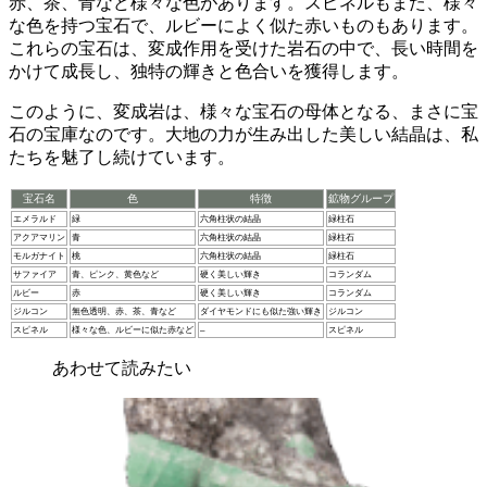
赤、茶、青など様々な色があります。スピネルもまた、様々
な色を持つ宝石で、ルビーによく似た赤いものもあります。
これらの宝石は、変成作用を受けた岩石の中で、長い時間を
かけて成長し、独特の輝きと色合いを獲得します。
このように、変成岩は、様々な宝石の母体となる、まさに宝
石の宝庫なのです。大地の力が生み出した美しい結晶は、私
たちを魅了し続けています。
宝石名
色
特徴
鉱物グループ
エメラルド
緑
六角柱状の結晶
緑柱石
アクアマリン
青
六角柱状の結晶
緑柱石
モルガナイト
桃
六角柱状の結晶
緑柱石
サファイア
青、ピンク、黄色など
硬く美しい輝き
コランダム
ルビー
赤
硬く美しい輝き
コランダム
ジルコン
無色透明、赤、茶、青など
ダイヤモンドにも似た強い輝き
ジルコン
スピネル
様々な色、ルビーに似た赤など
–
スピネル
あわせて読みたい