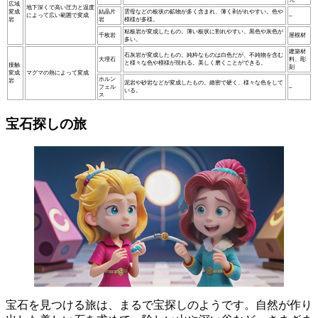
広域
地下深くで高い圧力と温度
変成
結晶片
雲母などの板状の鉱物が多く含まれ、薄く剥がれやすい。色や
によって広い範囲で変成
–
岩
岩
模様が多様。
粘板岩が変成したもの。薄い板状に割れやすい。黒色や灰色が
千枚岩
屋根材
多い。
建築材
石灰岩が変成したもの。純粋なものは白色だが、不純物を含む
大理石
料、彫
と様々な色や模様が現れる。美しく磨くことができる。
接触
刻
変成
マグマの熱によって変成
ホルン
岩
泥岩や砂岩などが変成したもの。緻密で硬く、様々な色をして
フェル
–
いる。
ス
宝石探しの旅
宝石を見つける旅は、まるで宝探しのようです。
自然が作り