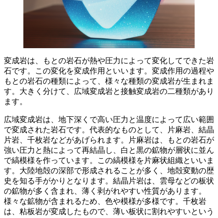
変成岩は、もとの岩石が熱や圧力によって変化してできた岩
石です。この変化を
変成作用
といいます。変成作用の過程や
もとの岩石の種類によって、様々な種類の変成岩が生まれま
す。大きく分けて、広域変成岩と接触変成岩の二種類があり
ます。
広域変成岩は、
地下深くで高い圧力と温度
によって広い範囲
で変成された岩石です。代表的なものとして、片麻岩、結晶
片岩、千枚岩などがあげられます。
片麻岩
は、もとの岩石が
強い圧力と熱によって再結晶し、白と黒の鉱物が層状に並ん
で縞模様を作っています。この縞模様を片麻状組織といいま
す。大陸地殻の深部で形成されることが多く、地殻変動の歴
史を知る手がかりとなります。
結晶片岩
は、雲母などの板状
の鉱物が多く含まれ、薄く剥がれやすい性質があります。
様々な鉱物が含まれるため、色や模様が多様です。
千枚岩
は、粘板岩が変成したもので、薄い板状に割れやすいという