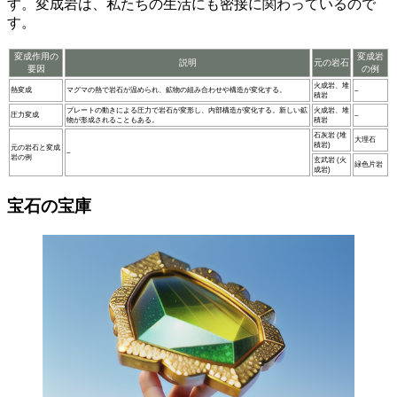
す。変成岩は、私たちの生活にも密接に関わっているので
す。
変成作用の
変成岩
説明
元の岩石
要因
の例
火成岩、堆
熱変成
マグマの熱で岩石が温められ、鉱物の組み合わせや構造が変化する。
–
積岩
プレートの動きによる圧力で岩石が変形し、内部構造が変化する。新しい鉱
火成岩、堆
圧力変成
–
物が形成されることもある。
積岩
石灰岩 (堆
大理石
積岩)
元の岩石と変成
–
岩の例
玄武岩 (火
緑色片岩
成岩)
宝石の宝庫