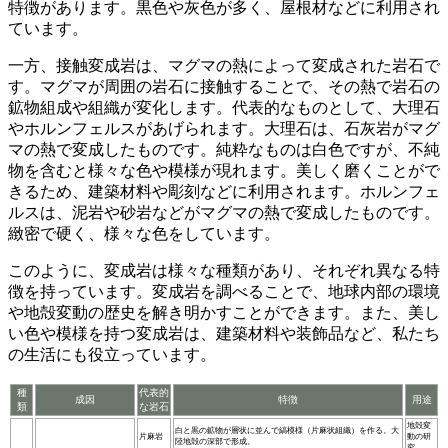
特徴があります。黒色や灰色が多く、屋根材などに利用され
ています。
一方、
接触変成岩
は、マグマの熱によって変成された岩石で
す。マグマが周囲の岩石に接触することで、その熱で岩石の
鉱物組成や組織が変化します。代表的なものとして、大理石
やホルンフェルスがあげられます。
大理石
は、石灰岩がマグ
マの熱で変成したものです。純粋なものは白色ですが、不純
物を含むと様々な色や模様が現れます。美しく磨くことがで
きるため、建築材料や彫刻などに利用されます。
ホルンフェ
ルス
は、泥岩や砂岩などがマグマの熱で変成したものです。
緻密で硬く、様々な色をしています。
このように、変成岩は様々な種類があり、それぞれ異なる特
徴を持っています。変成岩を調べることで、
地球内部の環境
や地殻変動の歴史
を解き明かすことができます。また、美し
い色や模様を持つ変成岩は、建築材料や装飾品など、私たち
の生活にも役立っています。
種
代表的
成因
特徴
用途
類
な岩石
地殻変
白と黒の鉱物が層状に並んで縞模様（片麻状組織）を作る。大
片麻岩
動の研
陸地殻の深部で形成。
究