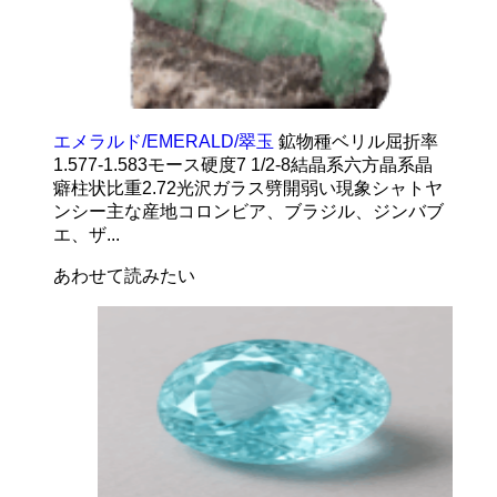
エメラルド/EMERALD/翠玉
鉱物種ベリル屈折率
1.577-1.583モース硬度7 1/2-8結晶系六方晶系晶
癖柱状比重2.72光沢ガラス劈開弱い現象シャトヤ
ンシー主な産地コロンビア、ブラジル、ジンバブ
エ、ザ...
あわせて読みたい