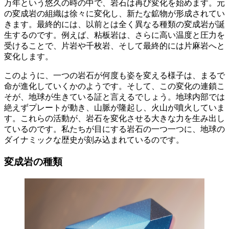
万年という悠久の時の中で、岩石は再び変化を始めます。元
の変成岩の組織は徐々に変化し、
新たな鉱物が形成
されてい
きます。最終的には、
以前とは全く異なる種類の変成岩が誕
生
するのです。例えば、粘板岩は、さらに高い温度と圧力を
受けることで、片岩や千枚岩、そして最終的には片麻岩へと
変化します。
このように、
一つの岩石が何度も姿を変える
様子は、まるで
命が進化していくかのようです。そして、
この変化の連鎖こ
そが、地球が生きている証
と言えるでしょう。地球内部では
絶えずプレートが動き、山脈が隆起し、火山が噴火していま
す。これらの活動が、岩石を変化させる大きな力を生み出し
ているのです。私たちが目にする岩石の一つ一つに、
地球の
ダイナミックな歴史が刻み込まれて
いるのです。
変成岩の種類