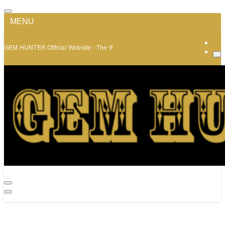
MENU
GEM HUNTER Official Website - The World of Minerals and Jewelry