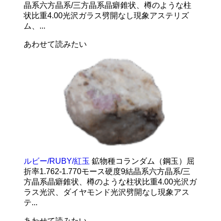
晶系六方晶系/三方晶系晶癖錐状、樽のような柱
状比重4.00光沢ガラス劈開なし現象アステリズ
ム、...
あわせて読みたい
ルビー/RUBY/紅玉
鉱物種コランダム（鋼玉）屈
折率1.762-1.770モース硬度9結晶系六方晶系/三
方晶系晶癖錐状、樽のような柱状比重4.00光沢ガ
ラス光沢、ダイヤモンド光沢劈開なし現象アス
テ...
あわせて読みたい