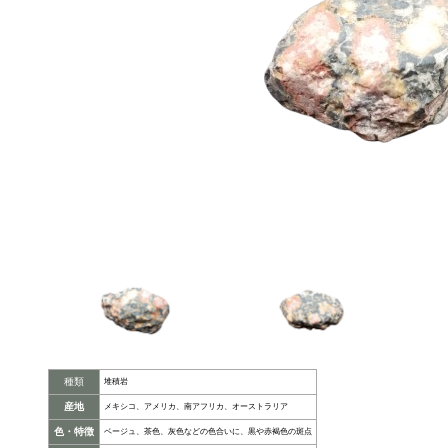
種類
堆積岩
産地
メキシコ、アメリカ、南アフリカ、オーストラリア
色・特徴
ベージュ、茶色、灰色などの色合いに、黒や赤褐色の斑点