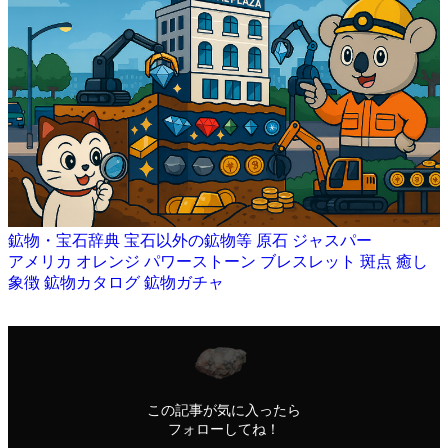
鉱物・宝石辞典
宝石以外の鉱物等
原石
ジャスパー
アメリカ
オレンジ
パワーストーン
ブレスレット
斑点
癒し
象徴
鉱物カタログ
鉱物ガチャ
この記事が気に入ったら
フォローしてね！