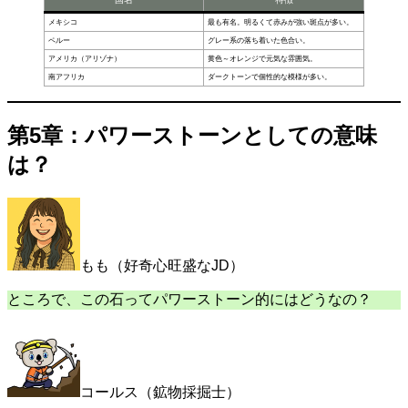
メキシコ
最も有名。明るくて赤みが強い斑点が多い。
ペルー
グレー系の落ち着いた色合い。
アメリカ（アリゾナ）
黄色～オレンジで元気な雰囲気。
南アフリカ
ダークトーンで個性的な模様が多い。
第5章：パワーストーンとしての意味
は？
もも（好奇心旺盛なJD）
ところで、この石ってパワーストーン的にはどうなの？
コールス（鉱物採掘士）