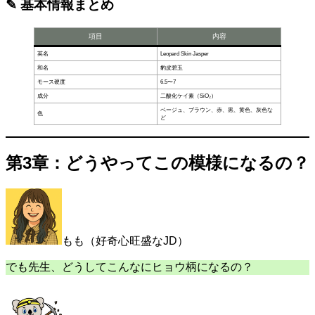
✎ 基本情報まとめ
項目
内容
英名
Leopard Skin Jasper
和名
豹皮碧玉
モース硬度
6.5〜7
成分
二酸化ケイ素（SiO₂）
ベージュ、ブラウン、赤、黒、黄色、灰色な
色
ど
第3章：どうやってこの模様になるの？
もも（好奇心旺盛なJD）
でも先生、どうしてこんなにヒョウ柄になるの？