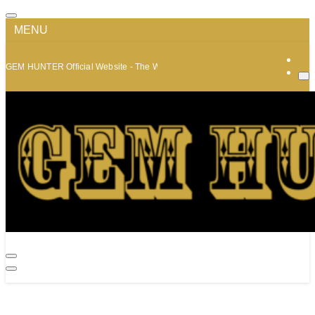
MENU
GEM HUNTER Official Website - The World of Minerals and Jewelry