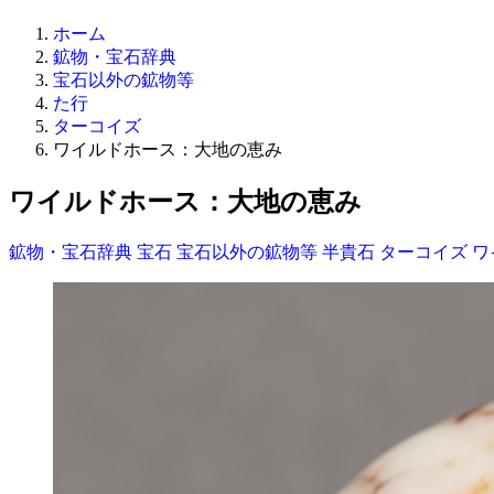
ホーム
鉱物・宝石辞典
宝石以外の鉱物等
た行
ターコイズ
ワイルドホース：大地の恵み
ワイルドホース：大地の恵み
鉱物・宝石辞典
宝石
宝石以外の鉱物等
半貴石
ターコイズ
ワ