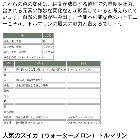
これらの色の変化は、結晶が成長する過程での温度や圧力、
含まれる元素の微妙な変化などが影響していると考えられて
います。自然の偶然が生み出す、
予測不可能な色のハーモニ
ー
こそが、トルマリンの最大の魅力と言えるでしょう。
色
元素
黒色、濃い青色
鉄
ピンク色、赤色
マンガン
緑色、青色、赤紫色
リチウム
緑色と赤色（ウォーターメロン）
–
色
特徴
別名
緑
深い森のような濃い緑、クロム成分で鮮やか
トルマリン・グリーン
青
赤
濃い赤は情熱的で華やか
桃色
淡色は可愛らしく優しい印象
黄色
橙色
紫
黒
無色透明
複数色
自然が作り出した絵画のよう
バイカラートルマリン
赤と緑
色の配列がスイカのよう
ウォーターメロントルマリン
人気のスイカ（ウォーターメロン）トルマリン