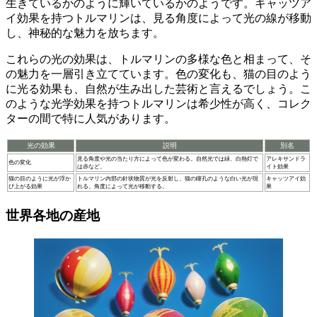
生きているかのように輝いているかのようです。キャッツア
イ効果を持つトルマリンは、見る角度によって光の線が移動
し、神秘的な魅力を放ちます。
これらの光の効果は、トルマリンの多様な色と相まって、そ
の魅力を一層引き立てています。色の変化も、猫の目のよう
に光る効果も、自然が生み出した芸術と言えるでしょう。
こ
のような光学効果を持つトルマリンは希少性が高く、コレク
ターの間で特に人気があります
。
光の効果
説明
別名
見る角度や光の当たり方によって色が変わる。自然光では緑、白熱灯で
アレキサンドラ
色の変化
は赤など。
イト効果
猫の目のように光が浮か
トルマリン内部の針状物質が光を反射し、猫の瞳孔のような白い光が現
キャッツアイ効
び上がる効果
れる。角度によって光が移動する。
果
世界各地の産地