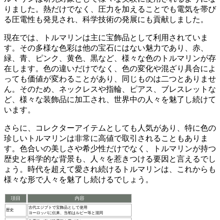
りました。熱だけでなく、圧力を加えることでも電気を帯び
る圧電性も発見され、
科学技術の発展にも貢献
しました。
現在では、トルマリンは主に宝飾品として利用されていま
す。その
多様な色彩は他の宝石にはない魅力
であり、赤、
緑、青、ピンク、黄色、黒など、様々な色のトルマリンが存
在します。色の違いだけでなく、色の変化や混ざり具合によ
っても価値が変わることがあり、同じものは二つとありませ
ん。そのため、ネックレスや指輪、ピアス、ブレスレットな
ど、様々な装飾品に加工され、世界中の人々を魅了し続けて
います。
さらに、コレクターアイテムとしても人気があり、
特に色の
珍しいトルマリンは非常に高値で取引
されることもありま
す。色合いの美しさや希少性だけでなく、トルマリンが持つ
歴史と科学的な背景も、人々を惹きつける要因と言えるでし
ょう。時代を超えて愛され続けるトルマリンは、これからも
様々な形で人々を魅了し続けるでしょう。
項目
内容
古代エジプトで宝飾品として使用
歴史
ヨーロッパに伝来、当初はルビー等と混同