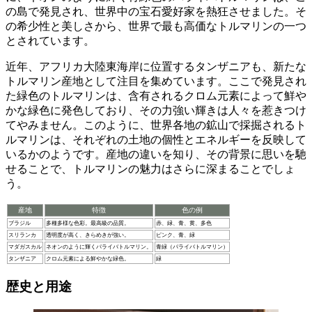
の島で発見され、世界中の宝石愛好家を熱狂させました。そ
の希少性と美しさから、世界で最も高価なトルマリンの一つ
とされています。
近年、アフリカ大陸東海岸に位置する
タンザニアも、新たな
トルマリン産地として注目を集めています
。ここで発見され
た緑色のトルマリンは、含有されるクロム元素によって鮮や
かな緑色に発色しており、その力強い輝きは人々を惹きつけ
てやみません。このように、世界各地の鉱山で採掘されるト
ルマリンは、それぞれの土地の個性とエネルギーを反映して
いるかのようです。産地の違いを知り、その背景に思いを馳
せることで、トルマリンの魅力はさらに深まることでしょ
う。
産地
特徴
色の例
ブラジル
多種多様な色彩。最高級の品質。
赤、緑、青、黄、多色
スリランカ
透明度が高く、きらめきが強い。
ピンク、青、緑
マダガスカル
ネオンのように輝くパライバトルマリン。
青緑（パライバトルマリン）
タンザニア
クロム元素による鮮やかな緑色。
緑
歴史と用途