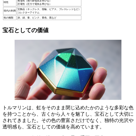
焦電性（熱で静電気を帯びる）
特性
圧電性（圧力で電気を帯びる）
宝飾品（ネックレス、指輪、ピアス、ブレスレットなど）
現代の利用
コレクターアイテム
色の種類
赤、緑、青、ピンク、黄色、黒など
宝石としての価値
トルマリンは、虹をそのまま閉じ込めたかのような多彩な色
を持つことから、古くから人々を魅了し、宝石として大切に
されてきました
。その色の豊富さだけでなく、独特の光沢や
透明感も、宝石としての価値を高めています。