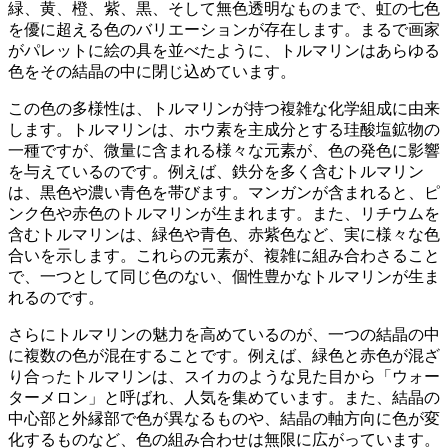
緑、黄、橙、紫、黒、そして無色透明なものまで、虹の七色
を優に超える色のバリエーションが存在します。まるで画家
がパレットに絵の具を並べたように、
トルマリンはあらゆる
色をその結晶の中に閉じ込めています。
この色の多様性は、トルマリンが持つ複雑な化学組成に由来
します。トルマリンは、ホウ素を主成分とする珪酸塩鉱物の
一種ですが、
微量に含まれる様々な元素が、色の発色に影響
を与えている
のです。例えば、鉄分を多く含むトルマリン
は、黒色や濃い青色を帯びます。マンガンが含まれると、ピ
ンク色や赤色のトルマリンが生まれます。また、リチウムを
含むトルマリンは、緑色や青色、赤紫色など、実に様々な色
合いを示します。これらの元素が、複雑に組み合わさること
で、一つとして同じ色のない、個性豊かなトルマリンが生ま
れるのです。
さらにトルマリンの魅力を高めているのが、
一つの結晶の中
に複数の色が混在する
ことです。例えば、緑色と赤色が混ざ
り合ったトルマリンは、スイカのような見た目から「ウォー
ターメロン」と呼ばれ、人気を集めています。また、結晶の
中心部と外縁部で色が異なるものや、結晶の軸方向に色が変
化するものなど、色の組み合わせは無限に広がっています。