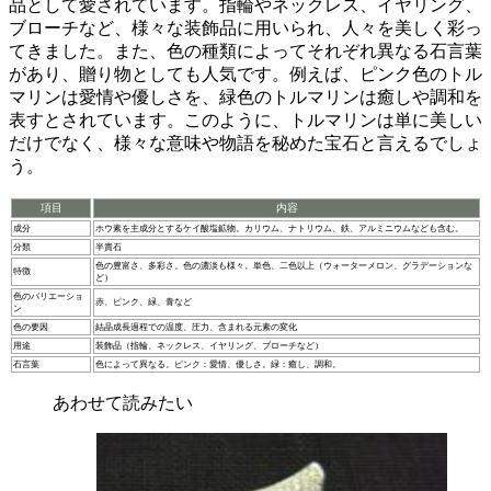
品として愛されて
います。指輪やネックレス、イヤリング、
ブローチなど、様々な装飾品に用いられ、人々を美しく彩っ
てきました。また、色の種類によってそれぞれ異なる石言葉
があり、贈り物としても人気です。例えば、ピンク色のトル
マリンは愛情や優しさを、緑色のトルマリンは癒しや調和を
表すとされています。このように、トルマリンは単に美しい
だけでなく、様々な意味や物語を秘めた宝石と言えるでしょ
う。
項目
内容
成分
ホウ素を主成分とするケイ酸塩鉱物。カリウム、ナトリウム、鉄、アルミニウムなども含む。
分類
半貴石
色の豊富さ、多彩さ。色の濃淡も様々。単色、二色以上（ウォーターメロン、グラデーションな
特徴
ど）
色のバリエーショ
赤、ピンク、緑、青など
ン
色の要因
結晶成長過程での温度、圧力、含まれる元素の変化
用途
装飾品（指輪、ネックレス、イヤリング、ブローチなど）
石言葉
色によって異なる。ピンク：愛情、優しさ。緑：癒し、調和。
あわせて読みたい