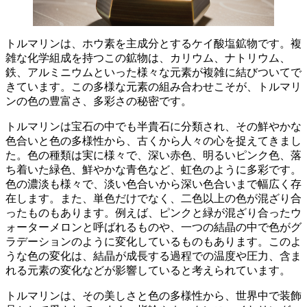
トルマリンは、
ホウ素を主成分とするケイ酸塩鉱物
です。複
雑な化学組成を持つこの鉱物は、カリウム、ナトリウム、
鉄、アルミニウムといった様々な元素が複雑に結びついてで
きています。この多様な元素の組み合わせこそが、トルマリ
ンの色の豊富さ、多彩さの秘密です。
トルマリンは宝石の中でも半貴石に分類され、その
鮮やかな
色合いと色の多様性
から、古くから人々の心を捉えてきまし
た。色の種類は実に様々で、深い赤色、明るいピンク色、落
ち着いた緑色、鮮やかな青色など、虹色のように多彩です。
色の濃淡も様々で、淡い色合いから深い色合いまで幅広く存
在します。また、単色だけでなく、二色以上の色が混ざり合
ったものもあります。例えば、ピンクと緑が混ざり合ったウ
ォーターメロンと呼ばれるものや、一つの結晶の中で色がグ
ラデーションのように変化しているものもあります。このよ
うな色の変化は、結晶が成長する過程での温度や圧力、含ま
れる元素の変化などが影響していると考えられています。
トルマリンは、その美しさと色の多様性から、世界中で
装飾