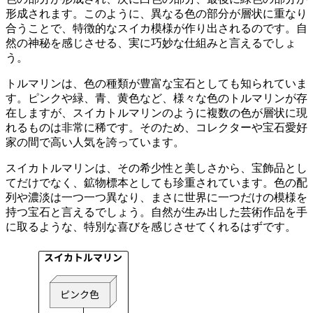
形成されます。このように、異なる色の部分が層状に重なり
合うことで、特徴的なスイカ模様が作り出されるのです。自
然の神秘を感じさせる、実に巧妙な仕組みと言えるでしょ
う。
トルマリンは、色の種類が豊富な宝石としても知られていま
す。ピンクや緑、青、黄色など、様々な色のトルマリンが存
在しますが、
スイカトルマリンのように複数の色が層状に現
れるものは非常に稀
です。そのため、コレクターや宝石愛好
家の間で
高い人気
を誇っています。
スイカトルマリンは、その希少性と美しさから、宝飾品とし
てだけでなく、
鉱物標本としても珍重
されています。色の配
列や濃淡は一つ一つ異なり、まさに世界に一つだけの模様を
持つ宝石と言えるでしょう。自然が生み出した芸術作品を手
に取るような、特別な喜びを感じさせてくれるはずです。