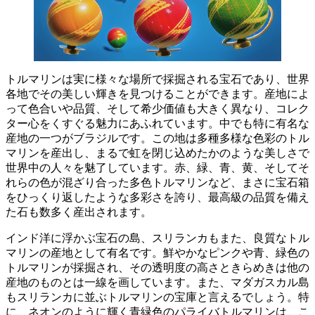
トルマリンは実に様々な場所で採掘される宝石であり、世界
各地でその美しい輝きを見つけることができます。産地によ
って色合いや品質、そして希少価値も大きく異なり、コレク
ター心をくすぐる魅力にあふれています。
中でも特に有名な
産地の一つがブラジルです。
この地は多種多様な色彩のトル
マリンを産出し、まるで虹を閉じ込めたかのような美しさで
世界中の人々を魅了しています。赤、緑、青、黄、そしてそ
れらの色が混ざり合った多色トルマリンなど、まさに宝石箱
をひっくり返したような多彩さを誇り、最高級の品質を備え
た石も数多く産出されます。
インド洋に浮かぶ宝石の島、スリランカもまた、良質なトル
マリンの産地として有名です。
鮮やかなピンクや青、緑色の
トルマリンが採掘され、その透明度の高さときらめきは他の
産地のものとは一線を画しています。また、
マダガスカル島
もスリランカに並ぶトルマリンの宝庫と言えるでしょう。
特
に、ネオンのように輝く青緑色のパライバトルマリンは、こ