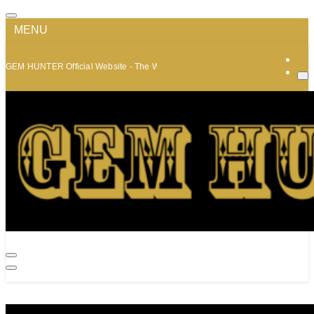
MENU
GEM HUNTER Official Website - The World of Minerals and Jewelry