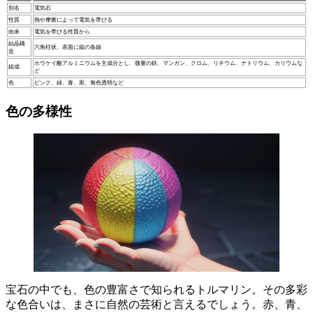
別名
電気石
性質
熱や摩擦によって電気を帯びる
由来
電気を帯びる性質から
結晶構
六角柱状、表面に縦の条線
造
ホウケイ酸アルミニウムを主成分とし、微量の鉄、マンガン、クロム、リチウム、ナトリウム、カリウムな
組成
ど
色
ピンク、緑、青、黒、無色透明など
色の多様性
宝石の中でも、色の豊富さで知られるトルマリン。
その多彩
な色合いは、まさに自然の芸術と言えるでしょう。赤、青、