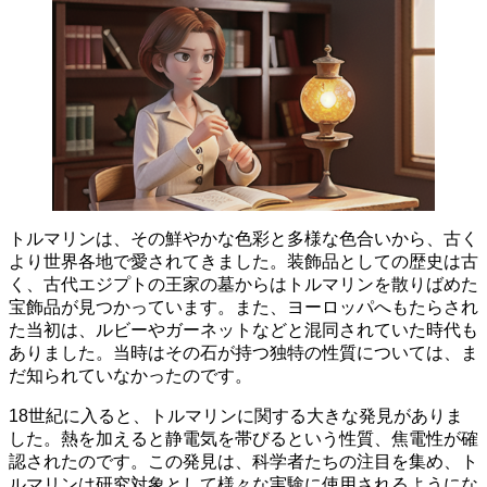
トルマリンは、その鮮やかな色彩と多様な色合いから、古く
より世界各地で愛されてきました。
装飾品としての歴史は古
く
、古代エジプトの王家の墓からはトルマリンを散りばめた
宝飾品が見つかっています。また、ヨーロッパへもたらされ
た当初は、ルビーやガーネットなどと混同されていた時代も
ありました。当時はその石が持つ独特の性質については、ま
だ知られていなかったのです。
18世紀に入ると、トルマリンに関する大きな発見がありま
した。
熱を加えると静電気を帯びるという性質
、焦電性が確
認されたのです。この発見は、科学者たちの注目を集め、ト
ルマリンは研究対象として様々な実験に使用されるようにな