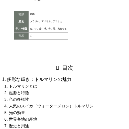
種類
鉱物
産地
ブラジル、アメリカ、アフリカ
色・特徴
ピンク、赤、緑、青、黒、黄色など
宝石
〇
目次
多彩な輝き：トルマリンの魅力
トルマリンとは
起源と特徴
色の多様性
人気のスイカ（ウォーターメロン）トルマリン
光の効果
世界各地の産地
歴史と用途