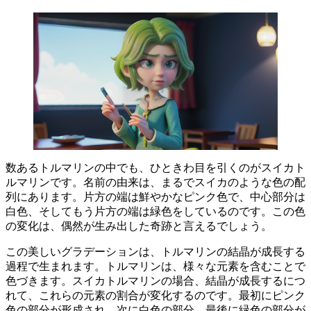
数あるトルマリンの中でも、ひときわ目を引くのがスイカト
ルマリンです。名前の由来は、
まるでスイカのような色の配
列
にあります。片方の端は
鮮やかなピンク色
で、中心部分は
白色
、そしてもう片方の端は
緑色
をしているのです。この色
の変化は、偶然が生み出した奇跡と言えるでしょう。
この美しいグラデーションは、トルマリンの結晶が成長する
過程で生まれます。トルマリンは、様々な元素を含むことで
色づきます。スイカトルマリンの場合、結晶が成長するにつ
れて、これらの
元素の割合が変化
するのです。最初にピンク
色の部分が形成され、次に白色の部分、最後に緑色の部分が