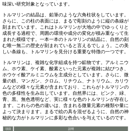
味深い研究対象となっています。
トルマリンの結晶は、
鉛筆のような六角柱状
をしています。
さらに、この柱の表面には、
まるで彫刻のように縦の条線
が
刻まれています。これはトルマリンが大地の中でゆっくりと
成長する過程で、周囲の環境や成分の変化が積み重なって生
まれた模様です。一本一本のトルマリンの結晶に、自然の刻
む唯一無二の歴史が刻まれていると言えるでしょう。この美
しい条線も、トルマリンを見分ける重要な特徴の一つです。
トルマリンは、
複雑な化学組成
を持つ鉱物です。アルミニウ
ム、ホウ素、ケイ素、酸素といった元素が複雑に結びつき、
ホウケイ酸アルミニウム
を主成分としています。さらに、微
量の鉄、マンガン、クロム、リチウム、ナトリウム、カリウ
ムなどの様々な元素が含まれており、これらがトルマリンの
色の多様性を生み出しています。自然界には、ピンク、緑、
青、黒、無色透明など、実に様々な色のトルマリンが存在し
ます。これらの色の違いは、
含まれる微量元素の種類や量
に
よって決まります。まるで絵の具を混ぜるように、自然の神
秘的な力がトルマリンに多彩な色合いを与えているのです。
項目
説明