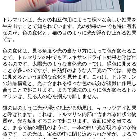
トルマリンは、光との相互作用によって様々な美しい効果を
生み出す
ことで知られています。光の効果の中でも特に有名
なのが、色の変化と、猫の目のように光が浮かび上がる効果
です。
色の変化は、見る角度や光の当たり方によって色が変わるこ
とで、トルマリンの中でもアレキサンドライト効果と呼ばれ
るものです。
太陽光のような自然光の下では、緑色に見える
ことが多い
のですが、
白熱灯のような人工光の下では、赤色
に見える
という劇的な変化を見せます。これは、トルマリン
の結晶構造と、光に含まれる様々な色の成分が複雑に作用し
合うことで起こります。まるで魔法のように色が変わるトル
マリンは、見る人の心を掴んで離しません。
猫の目のように光が浮かび上がる効果は、キャッツアイ効果
と呼ばれます。これは、トルマリン内部に含まれる針状の物
質が、光を反射することで起こります。
表面に光を当てる
と、まるで猫の瞳孔のように、一本の白い光が現れる
のが特
徴です。この光は、宝石の中に閉じ込められた光が、まるで