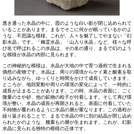
透き通った水晶の中に、霞のような白い影が閉じ込められて
いることがあります。
まるでそこに何かが眠っているかのよ
うな、不思議な模様。これが、人々を魅了してやまない「幻
影水晶」です。「幽霊水晶」「山入り水晶」など、様々な呼
び名で呼ばれるこの水晶は、その名の通り、まるで幻のよう
な模様が水晶の内部に見られます。
この神秘的な模様は、水晶が大地の中で育つ過程で生まれる
偶然の産物です。
水晶は、周りの環境からケイ素と酸素を取
り込みながら、ゆっくりと時間をかけて成長していきます。
ところが、地殻変動や周りの環境の変化によって、
一時的に
成長が止まる
ことがあります。この時、水晶の表面に、ごく
微量の土や砂、他の鉱物の粒子が付着します。そして再び環
境が整い、水晶の成長が再開されると、
表面に付着していた
不純物が覆われるように水晶の層が重なります。
この過程が
繰り返されることで、
まるで水晶の中に別の結晶が閉じ込め
られたかのような、幾重もの層
が生まれます。これが、幻影
水晶に見られる独特の模様の正体です。