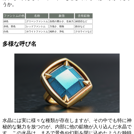
うか。
ファントムの色
名称
象徴
含有鉱物
緑色
グリーンファントム
自然の豊かさ、生命力
緑泥石など
赤色、茶色
レッドファントム
力強さ、情熱
鉄分など
白色
ホワイトファントム
純粋さ、浄化
クロライトなど
多様な呼び名
水晶には実に様々な種類が存在しますが、その中でも特に神
秘的な魅力を放つのが、
内部に他の鉱物が入り込んだ水晶
で
す。この水晶は、まるで景色や幻影を閉じ込めたような独特