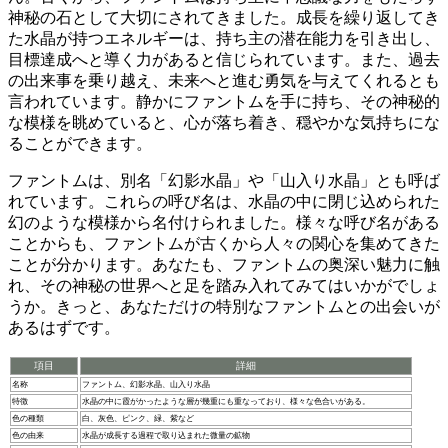
神秘の石として大切にされてきました。成長を繰り返してき
た水晶が持つエネルギーは、
持ち主の潜在能力を引き出し、
目標達成へと導く力があると信じられています。
また、過去
の出来事を乗り越え、未来へと進む勇気を与えてくれるとも
言われています。静かにファントムを手に持ち、その神秘的
な模様を眺めていると、心が落ち着き、穏やかな気持ちにな
ることができます。
ファントムは、別名「幻影水晶」や「山入り水晶」とも呼ば
れています。
これらの呼び名は、水晶の中に閉じ込められた
幻のような模様から名付けられました。様々な呼び名がある
ことからも、ファントムが古くから人々の関心を集めてきた
ことが分かります。あなたも、ファントムの奥深い魅力に触
れ、その神秘の世界へと足を踏み入れてみてはいかがでしょ
うか。きっと、あなただけの特別なファントムとの出会いが
あるはずです。
項目
詳細
名称
ファントム、幻影水晶、山入り水晶
特徴
水晶の中に霞がかったような層が幾重にも重なっており、様々な色合いがある。
色の種類
白、灰色、ピンク、緑、紫など
色の由来
水晶が成長する過程で取り込まれた微量の鉱物