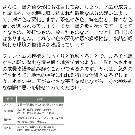
さらに、層の色や形にも注目してみましょう。
水晶が成長し
た環境や、その時に取り込まれた微量な成分の違いによっ
て、層の色は変化します。茶色や灰色、緑色など、様々な色
合いが見られるでしょう。また、層の形も様々です。まっす
ぐなもの、波打つもの、尖ったものなど、一つとして同じ形
はありません。これらの色の変化や形の多様性は、水晶が経
験した環境の複雑さを物語っています。
ファントムの模様をじっくりと観察することで、まるで地層
から地球の歴史を読み解く地質学者のように、私たちも水晶
の成長物語を読み解くことができるのです。
それは、悠久の
時を超えて、地球の神秘に触れる特別な体験となるでしょ
う。水晶の中に広がる小さな宇宙を感じながら、その神秘的
な物語に思いを馳せてみてください。
特徴
説明
ファントム
水晶の成長過程でできた幻影のような模様
広い層：成長が活発だった時期
層の間隔
狭い層：成長が緩やかだった時期
成長環境や取り込まれた成分の違いを反映
層の色
例：茶色、灰色、緑色など
まっすぐ、波打つ、尖ったなど様々
層の形
水晶が経験した環境の複雑さを示す