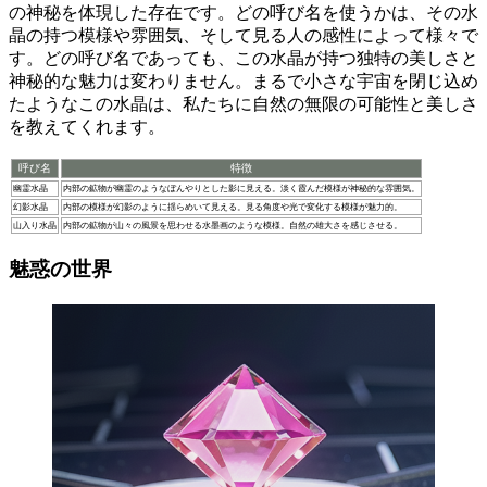
の神秘を体現した存在です。どの呼び名を使うかは、その水
晶の持つ模様や雰囲気、そして見る人の感性によって様々で
す。どの呼び名であっても、この水晶が持つ独特の美しさと
神秘的な魅力は変わりません。まるで小さな宇宙を閉じ込め
たようなこの水晶は、私たちに自然の無限の可能性と美しさ
を教えてくれます。
呼び名
特徴
幽霊水晶
内部の鉱物が幽霊のようなぼんやりとした影に見える。淡く霞んだ模様が神秘的な雰囲気。
幻影水晶
内部の模様が幻影のように揺らめいて見える。見る角度や光で変化する模様が魅力的。
山入り水晶
内部の鉱物が山々の風景を思わせる水墨画のような模様。自然の雄大さを感じさせる。
魅惑の世界