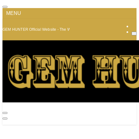
MENU
GEM HUNTER Official Website - The World of Minerals and Jewelry