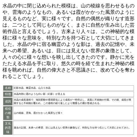
水晶の中に閉じ込められた模様は、山の稜線を思わせるもの
や、雲海のようなもの、あるいは霞がかかった風景のように
見えるものなど、実に様々です。
自然の偶然が織りなす造形
は、二つとして同じものがなく、まさに自然が生み出した芸
術作品と言えるでしょう。古来より人々は、この神秘的な模
様に様々な意味を、特別な力を持つ石として大切にしてきま
した。
水晶の中に宿る幽霊のような影は、過去の記憶や、未
来への希望、あるいは、目には見えない世界の象徴
として、
人々の心に様々な想いを映し出してきたのです。静かに光を
たたえる水晶を手に取り、
悠久の時を経て生まれた神秘の模
様
を眺めれば、自然の偉大さと不思議さに、改めて心を奪わ
れることでしょう。
名称
幻影水晶、幽霊水晶、山入り水晶
特徴
水晶内部に霞のような白い影（幻影）が見える
水晶の成長過程で、地殻変動や環境変化により成長が一時停止し、表面に不純物が付着。その後、成長が再
成因
開すると不純物が覆われ、この過程の繰り返しにより幾重もの層が形成される。
模様
の種
山の稜線、雲海、霞がかかった風景など様々
類
文化
的意
過去の記憶、未来への希望、目には見えない世界の象徴など、特別な力を持つ石として大切にされてきた。
味