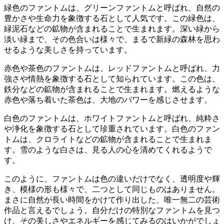
緑色のファントムは、グリーンファントムと呼ばれ、自然の
豊かさや生命力を象徴する石として人気です。
この緑色は、
緑泥石などの鉱物が含まれることで生まれます。深い緑から
淡い緑まで、その色合いは様々で、まるで新緑の森林を思わ
せるような美しさを持っています。
赤色や茶色のファントムは、レッドファントムと呼ばれ、力
強さや情熱を象徴する石として知られています。
この色は、
鉄分などの鉱物が含まれることで生まれます。燃えるような
赤色や落ち着いた茶色は、大地のパワーを感じさせます。
白色のファントムは、ホワイトファントムと呼ばれ、純粋さ
や浄化を象徴する石として珍重されています。
白色のファン
トムは、クロライトなどの鉱物が含まれることで生まれま
す。雪のような白さは、見る人の心を清めてくれるようで
す。
このように、ファントムは色の違いだけでなく、透明度や輝
き、模様の形も様々で、二つとして同じものはありません。
まさに自然が長い時間をかけて作り出した、唯一無二の芸術
作品と言えるでしょう。自分だけの特別なファントムを見つ
け、その美しさやエネルギーを感じてみるのはいかがでしょ