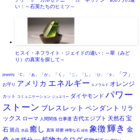
い：～石英たちのヒミツ～
ヒスイ・ネフライト・ジェイドの違い：～翠（みど
り）の真実を探して～
「フ」
「く」
「か」
「し」
jewelry
「C」
「あ」
「こ」
「ひ」
「タ」
エネルギー
アメリカ
オレンジ
お守り
エメラルド
パワー
ダイヤモンド
カット
コミュニケーション
ジュエリー
ストーン
ブレスレット
ペンダント
リラ
ックス
天然石
宝
古代エジプト
ローマ
人間関係
仕事運
輝き
象徴
癒し
金
石
斑点
真珠
研磨
水晶
神聖な石
緑色
色
鉱物カタログ
鉄分