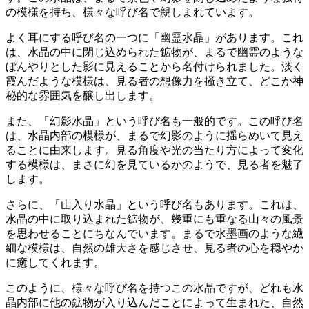
の模様を持ち、様々な呼び名で親しまれています。
よく耳にする呼び名の一つに「幽霊水晶」があります。これ
は、水晶の中に閉じ込められた鉱物が、まるで
幽霊のような
ぼんやりとした影
に見えることから名付けられました。淡く
霞んだような模様は、見る者の想像力を掻き立て、どこか神
秘的な雰囲気を醸し出します。
また、「幻影水晶」という呼び名も一般的です。この呼び名
は、水晶内部の模様が、まるで
幻影のように揺らめいて見え
る
ことに由来します。見る角度や光の当たり方によって変化
する模様は、まさに幻を見ているかのようで、見る者を魅了
します。
さらに、「山入り水晶」という呼び名もあります。これは、
水晶の中に取り込まれた鉱物が、
幾重にも重なる山々の風景
を思わせることにちなんでいます。まるで水墨画のような繊
細な模様は、自然の雄大さを感じさせ、見る者の心を穏やか
に癒してくれます。
このように、様々な呼び名を持つこの水晶ですが、どれも
水
晶内部に他の鉱物が入り込んだ
ことによって生まれた、自然