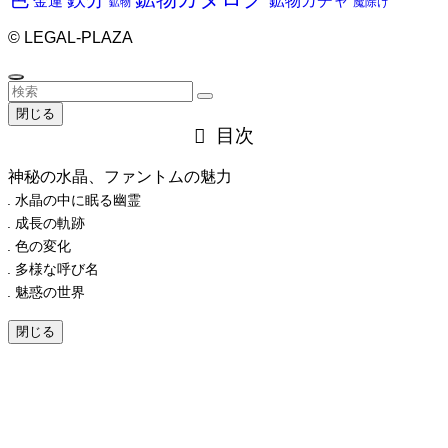
鉱物ガチャ
金運
魔除け
鉱物
©
LEGAL-PLAZA
閉じる
目次
神秘の水晶、ファントムの魅力
水晶の中に眠る幽霊
成長の軌跡
色の変化
多様な呼び名
魅惑の世界
閉じる