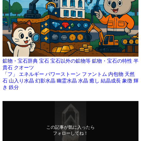
鉱物・宝石辞典
宝石
宝石以外の鉱物等
鉱物・宝石の特性
半
貴石
クオーツ
「フ」
エネルギー
パワーストーン
ファントム
内包物
天然
石
山入り水晶
幻影水晶
幽霊水晶
水晶
癒し
結晶成長
象徴
輝
き
鉄分
この記事が気に入ったら
フォローしてね！