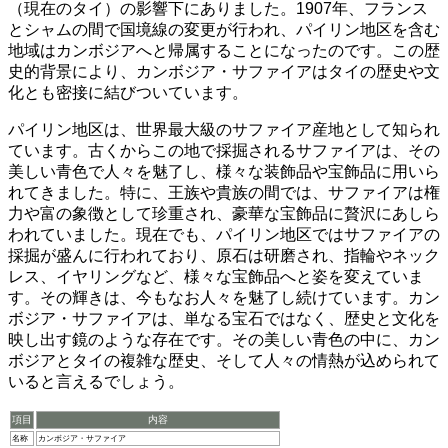
（現在のタイ）の影響下にありました。1907年、フランス
とシャムの間で国境線の変更が行われ、パイリン地区を含む
地域はカンボジアへと帰属することになったのです。この歴
史的背景により、カンボジア・サファイアはタイの歴史や文
化とも密接に結びついています。
パイリン地区は、世界最大級のサファイア産地として知られ
ています。
古くからこの地で採掘されるサファイアは、その
美しい青色で人々を魅了し、様々な装飾品や宝飾品に用いら
れてきました。特に、王族や貴族の間では、サファイアは権
力や富の象徴として珍重され、豪華な宝飾品に贅沢にあしら
われていました。現在でも、パイリン地区ではサファイアの
採掘が盛んに行われており、原石は研磨され、指輪やネック
レス、イヤリングなど、様々な宝飾品へと姿を変えていま
す。その輝きは、今もなお人々を魅了し続けています。
カン
ボジア・サファイアは、単なる宝石ではなく、歴史と文化を
映し出す鏡のような存在です。
その美しい青色の中に、カン
ボジアとタイの複雑な歴史、そして人々の情熱が込められて
いると言えるでしょう。
項目
内容
名称
カンボジア・サファイア