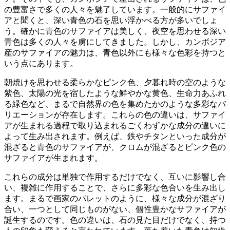
の豊富さで多くの人々を魅了しています。
一般的にサファイ
アと聞くと、深い青色の石を思い浮かべる方が多いでしょ
う。
確かに青色のサファイアは美しく、夜空を思わせる深い
青色は多くの人々を虜にしてきました。しかし、カンボジア
産のサファイアの魅力は、
青色以外にも様々な色彩を持つ
と
いう点にあります。
朝焼けを思わせる柔らかなピンク色、夕暮れ時の空のような
紫色、太陽の光を宿したような鮮やかな黄色、生命力あふれ
る緑色など、まるで自然界の色を集めたかのような多彩なバ
リエーションが存在します。これらの色の違いは、
サファイ
アが生まれる過程で取り込まれるごくわずかな成分の違い
に
よって生み出されます。例えば、鉄やチタンといった成分が
混ざると青色のサファイアが、クロムが混ざるとピンク色の
サファイアが生まれます。
これらの成分は単独で作用するだけでなく、互いに影響し合
い、複雑に作用することで、さらに多彩な色合いを生み出し
ます。まるで画家のパレットのように、様々な成分が混ざり
合い、一つとして同じものがない、個性豊かなサファイアが
誕生するのです。
色の違いは、石の見た目だけでなく、持つ