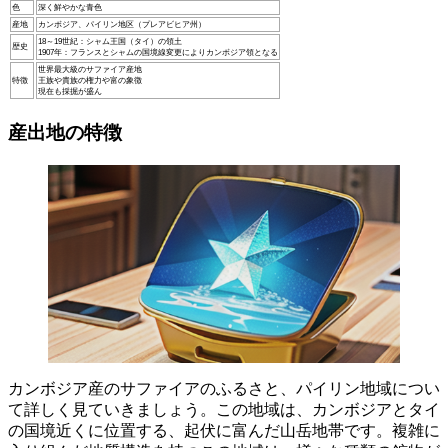
色
深く鮮やかな青色
産地
カンボジア、パイリン地区（プレアビヒア州）
18～19世紀：シャム王国（タイ）の領土
歴史
1907年：フランスとシャムの国境線変更によりカンボジア領となる
世界最大級のサファイア産地
特徴
王族や貴族の権力や富の象徴
現在も採掘が盛ん
産出地の特徴
カンボジア産のサファイアのふるさと、パイリン地域につい
て詳しく見ていきましょう。この地域は、カンボジアとタイ
の国境近くに位置する、
起伏に富んだ山岳地帯
です。複雑に