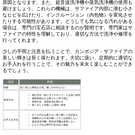
原因となります。また、
超音波洗浄機や蒸気洗浄機
の使用も
避けましょう。これらの機械は、サファイア内部に潜む小さ
なヒビを広げたり、インクルージョン（内包物）を変化させ
たりする可能性があります。どうしても気になる汚れがある
場合は、
専門の宝石店に相談
するのが賢明です。専門家はサ
ファイアの特性を理解しており、適切な方法で洗浄や修理を
行ってくれます。
少しの手間と注意を払う
ことで、カンボジア・サファイアの
美しい輝きは長く保たれます。大切に扱い、定期的に適切な
お手入れを行うことで、その魅力を末永く楽しむことができ
るでしょう。
項目
内容
特徴
深く澄んだ青色が人気。硬いがややもろい。
他の宝石（特にダイヤモンド）とは別に保管
個別収納または柔らかい布で包む
保管方法
直射日光、高温多湿を避ける
暗く涼しく乾燥した場所に保管
日々の汚れは柔らかい布で優しく拭き取る
研磨剤入りの布や硬いブラシは使用しない
お手入れ方法
超音波洗浄機、蒸気洗浄機は使用しない
ひどい汚れは専門の宝石店に相談