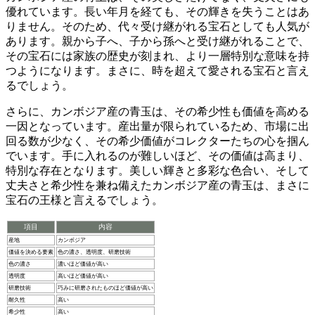
優れています。
長い年月を経ても、その輝きを失うことはあ
りません。そのため、代々受け継がれる宝石としても人気が
あります。親から子へ、子から孫へと受け継がれることで、
その宝石には家族の歴史が刻まれ、より一層特別な意味を持
つようになります。まさに、時を超えて愛される宝石と言え
るでしょう。
さらに、カンボジア産の青玉は、その希少性も価値を高める
一因となっています。
産出量が限られているため、市場に出
回る数が少なく、その希少価値がコレクターたちの心を掴ん
でいます。手に入れるのが難しいほど、その価値は高まり、
特別な存在となります。美しい輝きと多彩な色合い、そして
丈夫さと希少性を兼ね備えたカンボジア産の青玉は、まさに
宝石の王様と言えるでしょう。
項目
内容
産地
カンボジア
価値を決める要素
色の濃さ、透明度、研磨技術
色の濃さ
濃いほど価値が高い
透明度
高いほど価値が高い
研磨技術
巧みに研磨されたものほど価値が高い
耐久性
高い
希少性
高い