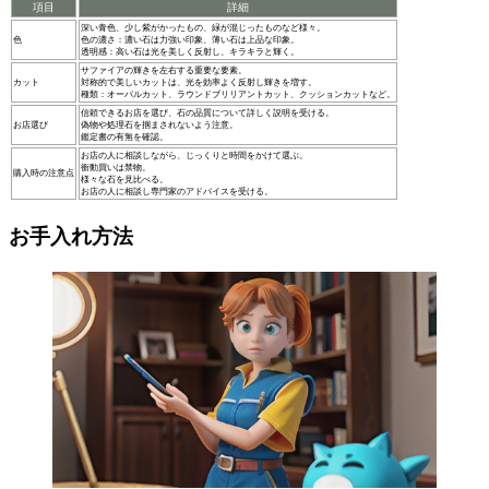
項目
詳細
深い青色、少し紫がかったもの、緑が混じったものなど様々。
色
色の濃さ：濃い石は力強い印象、薄い石は上品な印象。
透明感：高い石は光を美しく反射し、キラキラと輝く。
サファイアの輝きを左右する重要な要素。
カット
対称的で美しいカットは、光を効率よく反射し輝きを増す。
種類：オーバルカット、ラウンドブリリアントカット、クッションカットなど。
信頼できるお店を選び、石の品質について詳しく説明を受ける。
お店選び
偽物や処理石を掴まされないよう注意。
鑑定書の有無を確認。
お店の人に相談しながら、じっくりと時間をかけて選ぶ。
衝動買いは禁物。
購入時の注意点
様々な石を見比べる。
お店の人に相談し専門家のアドバイスを受ける。
お手入れ方法