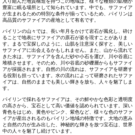
入り組んだ地質構造を持つこの地域は、様々な種類の鉱物が
豊富に眠る場所として知られています。中でも、サファイア
が生まれるための特別な条件が揃っているため、パイリンは
高品質のサファイアの産地
として有名です。
パイリンの山々では、長い年月をかけて岩石が風化し、砕け
ることで地表に
サファイアの原石が姿を現す
ことがありま
す。まるで宝探しのように、山肌を注意深く探すと、美しい
サファイアに出会えるかもしれません。また、山から流れて
きた水は、サファイアを含んだ砂や小石を運び、川や谷底に
堆積させます。そのため、
川や谷底の砂礫層からもサファイ
アが採掘
されます。自然の川の流れは、サファイアを研磨す
る役割も担っています。水の流れによって研磨されたサファ
イアは、
自然のままでも美しい輝き
を放ち、人々を魅了しま
す。
パイリンで採れるサファイアは、その
鮮やかな色彩と透明度
の高さ
から、宝石として高い価値を認められています。深い
青色をはじめ、黄色やピンク、紫色など、様々な色のサファ
イアが産出されるのもパイリン地域の特徴です。大地の恵み
と自然の力が生み出した、
神秘的な輝きを放つ宝石
は、世界
中の人々を魅了し続けています。