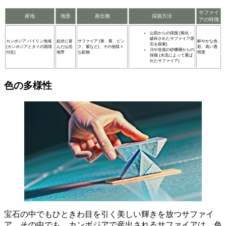
サファイ
産地
地形
産出物
採掘方法
アの特徴
山肌からの採掘 (風化・
破砕されたサファイア原
カンボジア パイリン地域
起伏に富
サファイア (青、黄、ピン
鮮やかな色
石を探索)
(カンボジアとタイの国境
んだ山岳
ク、紫など)、その他様々
彩、高い透
川や谷底の砂礫層からの
付近)
地帯
な鉱物
明度
採掘 (水流によって運ば
れたサファイア)
色の多様性
宝石の中でもひときわ目を引く美しい輝きを放つサファイ
ア。その中でも、カンボジアで産出されるサファイアは、色