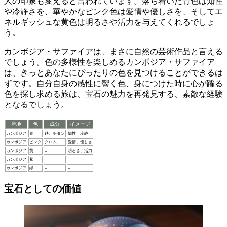
人の印象も変える
と言われています。落ち着いた青色は知性
や冷静さを、華やかなピンク色は愛情や優しさを、そしてエ
ネルギッシュな黄色は明るさや活力を与えてくれるでしょ
う。
カンボジア・サファイアは、まさに自然の芸術作品と言える
でしょう。
色の多様性を楽しめるカンボジア・サファイア
は、きっとあなたにぴったりの色を見つけることができるは
ずです。自分自身の感性に響く色、身につけた時に心が躍る
色を探し求める旅は、宝石の魅力を再発見する、素敵な経験
となるでしょう。
産地
色
成分
イメージ
カンボジア
青
鉄、チタン
知性、冷静
カンボジア
ピンク
クロム
愛情、優しさ
カンボジア
黄
–
明るさ、活力
カンボジア
紫
–
–
カンボジア
緑
–
–
宝石としての価値