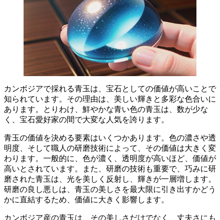
カンボジアで採れる青玉は、宝石としての価値が高いことで
知られています。
その理由は、美しい輝きと多彩な色合いに
あります。とりわけ、鮮やかな青い色の青玉は、数が少な
く、宝石愛好家の間で大変な人気を誇ります。
青玉の価値を決める要素はいくつかあります。
色の濃さや透
明度、そして職人の研磨技術によって、その価値は大きく変
わります。
一般的に、色が濃く、透明度が高いほど、価値が
高いとされています。また、研磨の技術も重要で、巧みに研
磨された青玉は、光を美しく反射し、輝きが一層増します。
研磨の良し悪しは、青玉の美しさを最大限に引き出すかどう
かに直結するため、価値に大きく影響します。
カンボジア産の青玉は、その美しさだけでなく、丈夫さにも