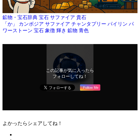
鉱物・宝石辞典
宝石
サファイア
貴石
「か」
カンボジア
サファイア
チャンタプリー
パイリン
パ
ワーストーン
宝石
象徴
輝き
鉱物
青色
この記事が気に入ったら
フォローしてね！
Follow Me
よかったらシェアしてね！