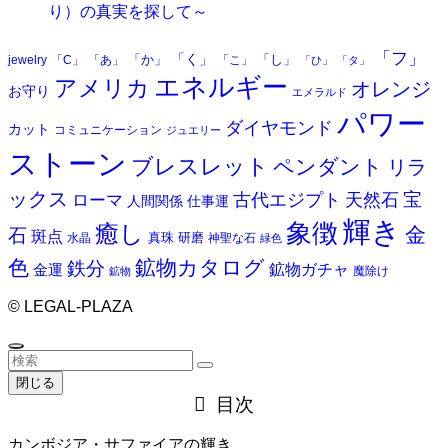
り）の真実を探して～
「フ」
「く」
「か」
「し」
jewelry
「C」
「あ」
「こ」
「ひ」
「タ」
エネルギー
アメリカ
オレンジ
お守り
エメラルド
パワー
ダイヤモンド
カット
コミュニケーション
ジュエリー
ストーン
ブレスレット
ペンダント
リラ
ックス
天然石
宝
古代エジプト
ローマ
人間関係
仕事運
輝き
象徴
癒し
金
石
斑点
真珠
研磨
水晶
神聖な石
緑色
色
鉱物カタログ
鉄分
鉱物ガチャ
金運
魔除け
鉱物
©
LEGAL-PLAZA
閉じる
目次
カンボジア・サファイアの輝き