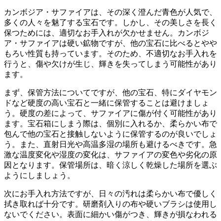
カンボジア・サファイアは、その深く澄んだ青色が人気で、
多くの人々を魅了する宝石です。しかし、その美しさを長く
保つためには、適切なお手入れが欠かせません。
カンボジ
ア・サファイアは硬い鉱物ですが、他の宝石に比べるとやや
もろい性質
も持っています。そのため、不適切なお手入れを
行うと、傷や欠けが生じ、輝きを失ってしまう可能性があり
ます。
まず、
保管方法
についてですが、他の宝石、特にダイヤモン
ドなど硬度の高い宝石と一緒に保管することは避けましょ
う。硬度の差によって、サファイアに傷が付く可能性があり
ます。宝石箱にしまう際は、個別に入れるか、柔らかい布で
包んで他の宝石と接触しないように保管するのが良いでしょ
う。また、
直射日光や高温多湿の場所
も避けるべきです。急
激な温度変化や湿度の変化は、サファイアの変色や劣化の原
因となります。保管場所は、
暗く涼しく乾燥した場所
を選ぶ
ようにしましょう。
次に
お手入れ方法
ですが、日々の汚れは柔らかい布で優しく
拭き取れば十分です。研磨剤入りの布や硬いブラシは使用し
ないでください。表面に細かい傷がつき、輝きが損なわれる