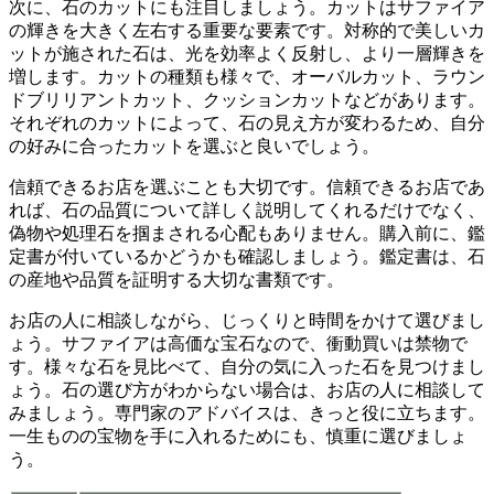
次に、
石のカットにも注目
しましょう。カットはサファイア
の輝きを大きく左右する重要な要素です。対称的で美しいカ
ットが施された石は、光を効率よく反射し、より一層輝きを
増します。カットの種類も様々で、オーバルカット、ラウン
ドブリリアントカット、クッションカットなどがあります。
それぞれのカットによって、石の見え方が変わるため、自分
の好みに合ったカットを選ぶと良いでしょう。
信頼できるお店を選ぶこと
も大切です。信頼できるお店であ
れば、石の品質について詳しく説明してくれるだけでなく、
偽物や処理石を掴まされる心配もありません。購入前に、鑑
定書が付いているかどうかも確認しましょう。鑑定書は、石
の産地や品質を証明する大切な書類です。
お店の人に相談しながら
、じっくりと時間をかけて選びまし
ょう。サファイアは高価な宝石なので、衝動買いは禁物で
す。様々な石を見比べて、自分の気に入った石を見つけまし
ょう。石の選び方がわからない場合は、お店の人に相談して
みましょう。専門家のアドバイスは、きっと役に立ちます。
一生ものの宝物を手に入れるためにも、
慎重に選びましょ
う
。