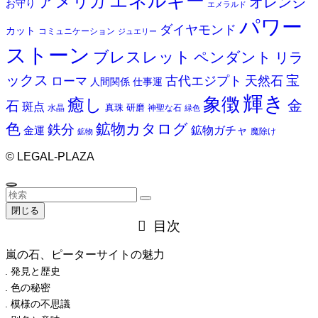
エネルギー
アメリカ
オレンジ
お守り
エメラルド
パワー
ダイヤモンド
カット
コミュニケーション
ジュエリー
ストーン
ブレスレット
ペンダント
リラ
ックス
天然石
宝
古代エジプト
ローマ
人間関係
仕事運
輝き
象徴
癒し
金
石
斑点
真珠
研磨
水晶
神聖な石
緑色
色
鉱物カタログ
鉄分
鉱物ガチャ
金運
魔除け
鉱物
©
LEGAL-PLAZA
閉じる
目次
嵐の石、ピーターサイトの魅力
発見と歴史
色の秘密
模様の不思議