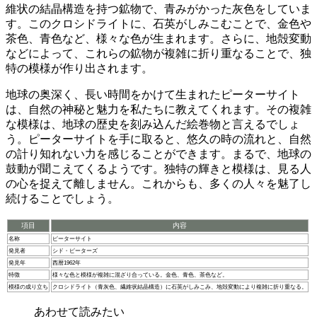
維状の結晶構造を持つ鉱物で、青みがかった灰色をしていま
す。このクロシドライトに、石英がしみこむことで、金色や
茶色、青色など、様々な色が生まれます。さらに、地殻変動
などによって、これらの鉱物が複雑に折り重なることで、独
特の模様が作り出されます。
地球の奥深く、長い時間をかけて生まれたピーターサイト
は、自然の神秘と魅力を私たちに教えてくれます。
その複雑
な模様は、地球の歴史を刻み込んだ絵巻物と言えるでしょ
う。ピーターサイトを手に取ると、悠久の時の流れと、自然
の計り知れない力を感じることができます。まるで、地球の
鼓動が聞こえてくるようです。独特の輝きと模様は、見る人
の心を捉えて離しません。これからも、多くの人々を魅了し
続けることでしょう。
項目
内容
名称
ピーターサイト
発見者
シド・ピーターズ
発見年
西暦1962年
特徴
様々な色と模様が複雑に混ざり合っている。金色、青色、茶色など。
模様の成り立ち
クロシドライト（青灰色、繊維状結晶構造）に石英がしみこみ、地殻変動により複雑に折り重なる。
あわせて読みたい