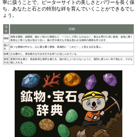
寧に扱う
ことで、ピーターサイトの美しさとパワーを長く保
ち、あなたと石との特別な絆を育んでいくことができるでし
ょう。
項
詳細
目
渦巻き模様、縞模様、細かく砕けた模様など、一つとして同じものはない。青みを帯びた深い藍色、金色に輝く
模様
茶色など様々な色が混ざり合い、嵐の空や雄大な大地を思わせる独特の模様を作り出す。
選び
様々な模様の中から、心に最も響く模様、直感的に「これだ！」と思える石を選ぶ。
方
効果
心を癒やし、潜在能力を引き出す力を持つと信じられている。
保管
直射日光を避け、高温多湿な場所を避ける。他の石とぶつからないように、個別に柔らかい布で包むか、小さな
方法
箱に入れる。