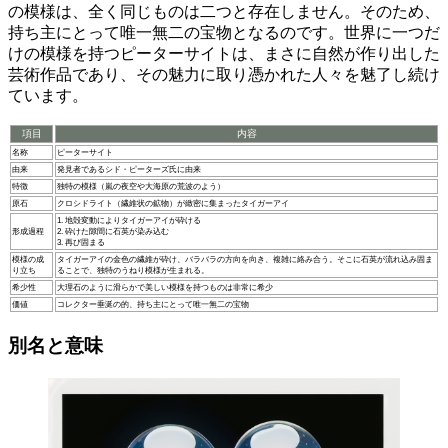
の模様は、全く同じものは二つと存在しません。
そのため、
持ち主にとって唯一無二の宝物となるのです。世界に一つだ
けの模様を持つピーターサイトは、まさに自然が作り出した
芸術作品であり、その魅力に取り憑かれた人々を魅了し続け
ています。
項目
内容
名称
ピーターサイト
由来
発見者であるシド・ピーターズ氏に由来
特徴
独特の模様（嵐の夜空や大海原の荒波のよう）
原石
クロシドライト（繊維状の鉱物）が緻密に集まったタイガーアイ
1. 地殻変動によりタイガーアイが砕ける
形成過程
2. 砕けた隙間に石英が染み込む
3. 再び固まる
模様の成
タイガーアイの金色の繊維が砕け、バラバラの方向を向き、複雑に絡み合う。そこに石英が流れ込み固ま
り立ち
ることで、独特のうねり模様が生まれる。
希少性
大理石のように滑らかで美しい模様を持つものは非常に希少
価値
コレクター垂涎の的、持ち主にとって唯一無二の宝物
別名と意味