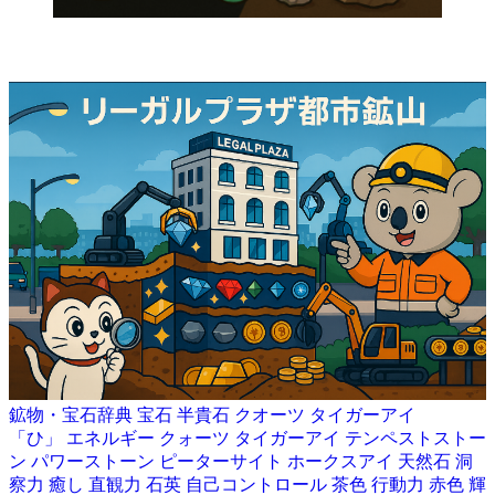
鉱物・宝石辞典
宝石
半貴石
クオーツ
タイガーアイ
「ひ」
エネルギー
クォーツ
タイガーアイ
テンペストストー
ン
パワーストーン
ピーターサイト
ホークスアイ
天然石
洞
察力
癒し
直観力
石英
自己コントロール
茶色
行動力
赤色
輝