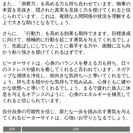
また、「
洞察力
」を高める力も持ち合わせています。物事の
本質を見抜き、
隠された真実を見抜く力
を授けてくれると信
じられています。これは、複雑な人間関係や状況を理解する
上で
大きな助け
となるでしょう。
さらに、「
行動力
」を高める効果も期待できます。
目標達成
に向けて、積極的に行動を起こす勇気
を与えてくれるでしょ
う。
先延ばしにしていたことに着手する
力や、
困難に立ち向
かう粘り強さ
を授けてくれるはずです。
ピーターサイトは、心身のバランスを整える力も持ち、
日々
のストレスや疲れを癒してくれる
と言われています。ネガテ
ィブな感情を
浄化し、前向きな気持ち
へと導いてくれるでし
ょう。持ち主を
穏やかな気持ち
で包み込み、
心身ともに健や
かな状態
へと導いてくれるでしょう。まるで疲れた旅人に休
息を与えるオアシスのように、
心身のエネルギーを補充
して
くれると信じられています。
自分自身の可能性を信じ、新たな一歩を踏み出す勇気を与え
てくれる
ピーターサイトは、心強いお守りとなるでしょう。
効果
説明