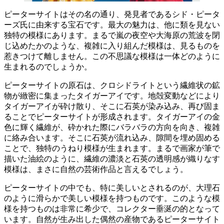
ピーターサイトはその名の通り、発見者であるシド・ピータ
ーズ氏に由来する宝石です。最大の魅力は、他に類を見ない
独特の模様にあります。
まるで嵐の夜空や大海原の荒波を閉
じ込めたかのような、複雑に入り組んだ模様は、見るものを
惹きつけて離しません。
この不思議な模様は一体どのように
生まれるのでしょうか。
ピーターサイトの原石は、クロシドライトという繊維状の鉱
物が緻密に集まったタイガーアイです。地殻変動などにより
タイガーアイが砕け散り、そこに石英が染み込み、再び固ま
ることでピーターサイトが形成されます。
タイガーアイの金
色に輝く繊維が、砕かれた際にバラバラの方向を向き、複雑
に絡み合います。そこに石英が流れ込み、隙間を埋め固める
ことで、独特のうねり模様が生まれます。
まるで画家が筆で
描いた油絵のように、繊維の濃淡と石英の透明感が織りなす
模様は、まさに自然の芸術作品と言えるでしょう。
ピーターサイトの中でも、特に美しいとされるのが、大理石
のように滑らかで美しい模様を持つものです。このような模
様を持つものは非常に希少で、コレクター垂涎の的となって
います。
自然が生み出した偶然の産物であるピーターサイト