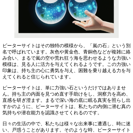
ピーターサイトはその独特の模様から、「嵐の石」という別
名で呼ばれています。
灰色や黄金色、青銅色などが複雑に絡
み合い、まるで嵐の空や荒れ狂う海を思わせるような力強い
模様
は、見る人に活力を与えてくれるようです。この力強い
印象は、持ち主の心に
勇気を与え、困難を乗り越える力
を与
えてくれると信じられています。
ピーターサイトは、単に力強い石というだけではありませ
ん。持ち主の
内面を見つめ直す
手助けをし、
洞察力
を高め、
直感
を研ぎ澄ます。まるで深い海の底に眠る真実を照らし出
すかのように、ピーターサイトは、私たちの内側に潜む
真の
気持ちや潜在能力
を認識させてくれるのです。
日々の生活の中で、私たちは様々な出来事に遭遇し、時に迷
い、戸惑うことがあります。そのような時、ピーターサイト