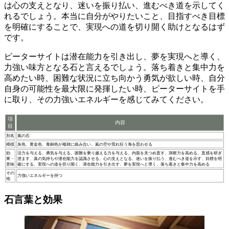
は
心の支え
となり、迷いを振り払い、進むべき道を示してく
れるでしょう。
本当に自分がやりたいこと、目指すべき目標
を明確にすることで、実現への道を切り開く助けとなるはず
です。
ピーターサイトは
潜在能力を引き出し、夢を実現へと導く
、
力強い味方となる石と言えるでしょう。落ち着きと集中力を
高めたい時、困難な状況に立ち向かう勇気が欲しい時、自分
自身の
可能性を最大限に発揮
したい時、ピーターサイトを手
に取り、その力強いエネルギーを感じてみてください。
項
内容
目
別名
嵐の石
模様
灰色、黄金色、青銅色が複雑に絡み合い、嵐の空や荒れ狂う海を思わせる
効
活力を与える、勇気を与える、困難を乗り越える力を与える、内面を見つめ直す、洞察力を高める、直感を研ぎ
果・
澄ます、真の気持ちや潜在能力を認識させる、心の支えとなる、迷いを振り払う、進むべき道を示す、目標を明
意味
確にする、実現への道を切り開く、潜在能力を引き出す、夢を実現へと導く、落ち着きと集中力を高める
その
力強いエネルギーを持つ
他
石言葉と効果