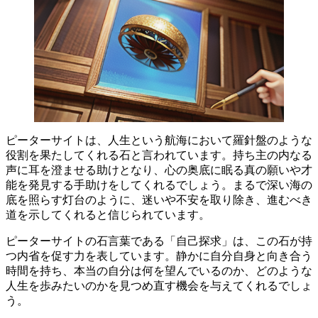
ピーターサイトは、人生という航海において羅針盤のような
役割を果たしてくれる石
と言われています。持ち主の
内なる
声に耳を澄ませる助け
となり、心の奥底に眠る真の願いや才
能を
発見する手助け
をしてくれるでしょう。まるで深い海の
底を照らす灯台のように、
迷いや不安を取り除き、進むべき
道を示してくれる
と信じられています。
ピーターサイトの石言葉である「
自己探求
」は、この石が持
つ
内省を促す力
を表しています。静かに自分自身と向き合う
時間を持ち、本当の自分は何を望んでいるのか、どのような
人生を歩みたいのかを
見つめ直す機会
を与えてくれるでしょ
う。