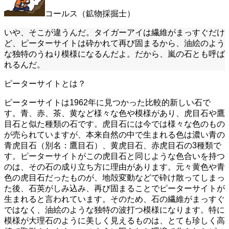
コールス（鉱物採掘士）
いや、そこが違うんだ。タイガーアイは繊維がまっすぐだけ
ど、ピーターサイトは砕かれて再び固まるから、油絵のよう
な独特のうねり模様になるんだよ。だから、嵐の石とも呼ば
れるんだ。
ピーターサイトとは？
ピーターサイトは1962年に見つかった比較的新しい石で
す。青、赤、茶、黄など様々な色や模様があり、虎目石や鷹
目石と似た種類の石です。虎目石には今では様々な色のもの
が売られていますが、本来自然の中で生まれる色は濃い青の
青虎目石（別名：鷹目石）、黄虎目石、赤虎目石の3種類で
す。ピーターサイトがこの虎目石と同じような色合いを持つ
のは、その石の成り立ち方に理由があります。元々黄色や青
色の虎目石だったものが、地殻変動などで砕け散ってしまっ
た後、石英がしみ込み、再び固まることでピーターサイトが
生まれると言われています。そのため、石の繊維がまっすぐ
ではなく、油絵のような独特の波打つ模様になります。特に
模様が大理石のように美しく見えるものは、とても珍しく高