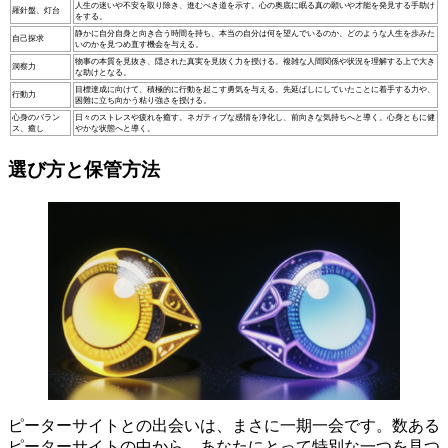
人生の迷いや不安を取り除き、進むべき道を示す。心の奥底に眠る真の願いや才能を発見する手助け
羅針盤、灯台
をする。
静かに自分自身と向き合う時間を持ち、本当の自分は何を望んでいるのか、どのような人生を歩みた
自己探求
いのかを見つめ直す機会を与える。
物事の本質を見抜き、隠された真実を見抜く力を授ける。複雑な人間関係や状況を理解する上で大き
洞察力
な助けとなる。
目標達成に向けて、積極的に行動を起こす勇気を与える。先延ばしにしていたことに着手する力や、
行動力
困難に立ち向かう粘り強さを授ける。
心身のバラン
日々のストレスや疲れを癒す。ネガティブな感情を浄化し、前向きな気持ちへと導く。心身ともに健
ス、癒し
やかな状態へと導く。
選び方と保管方法
ピーターサイトとの出会いは、まさに一期一会です。数ある
ピーターサイトの中から、あなたにとって特別な一つを見つ