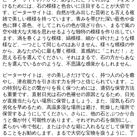
けるためには、
石の模様と色合いに注目
することが大切で
す。ピーターサイトは、自然が生み出した芸術とも言える複
雑で美しい模様を持っています。青みを帯びた深い藍色や金
色に輝く茶色、そしてこれらの色が混ざり合い、まるで嵐の
空や雄大な大地を思わせるような独特の模様を作り出してい
ます。渦を巻くような模様、縞模様、細かく砕けたような模
様など、一つとして同じものはありません。様々な模様の中
から、
あなたの心に最も響く模様
、
直感的に「これだ！」と
思える石
を選んでください。それはまるで、石の方からあな
たを選んでいるかのような、不思議な感覚かもしれません。
ピーターサイトは、その美しさだけでなく、持つ人の心を癒
やし、潜在能力を引き出す力を持つと信じられています。こ
の特別な石との繋がりを長く保つためには、適切な保管方法
も重要です。
直射日光は石の色褪せの原因
となるため、日光
が直接当たらない場所に保管しましょう。また、
湿気も石の
劣化を早める
ため、高温多湿な場所は避け、乾燥した場所で
保管するようにしてください。さらに、
他の石とぶつかり合
うと傷が付く
可能性があります。それぞれの石を個別にし、
柔らかい布で包む、または小さな箱に入れるなどして保管す
ることをお勧めします。まるで大切な宝物を扱うように、
丁