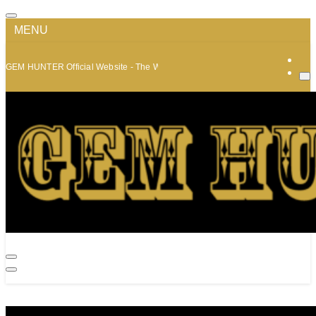
MENU
GEM HUNTER Official Website - The World of Minerals and Jewelry