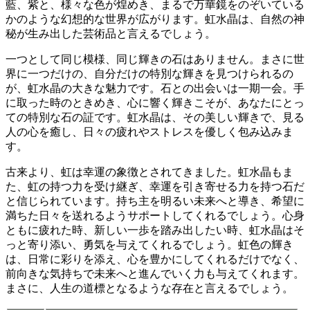
藍、紫と、様々な色が煌めき、まるで万華鏡をのぞいている
かのような幻想的な世界が広がります。
虹水晶は、自然の神
秘が生み出した芸術品と言えるでしょう。
一つとして同じ模様、同じ輝きの石はありません。まさに世
界に一つだけの、自分だけの特別な輝きを見つけられるの
が、虹水晶の大きな魅力です。
石との出会いは一期一会。
手
に取った時のときめき、心に響く輝きこそが、あなたにとっ
ての特別な石の証です。虹水晶は、その美しい輝きで、見る
人の心を癒し、日々の疲れやストレスを優しく包み込みま
す。
古来より、虹は幸運の象徴とされてきました。
虹水晶もま
た、虹の持つ力を受け継ぎ、幸運を引き寄せる力を持つ石だ
と信じられています。持ち主を明るい未来へと導き、希望に
満ちた日々を送れるようサポートしてくれるでしょう。
心身
ともに疲れた時、新しい一歩を踏み出したい時、虹水晶はそ
っと寄り添い、勇気を与えてくれるでしょう。
虹色の輝き
は、日常に彩りを添え、心を豊かにしてくれるだけでなく、
前向きな気持ちで未来へと進んでいく力も与えてくれます。
まさに、人生の道標となるような存在と言えるでしょう。