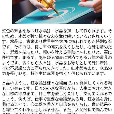
虹色の輝きを放つ虹水晶は、水晶を加工して作られます。そ
のため、水晶が持つ様々な力を受け継いでいるとされていま
す。
水晶は、古来より世界中で大切に扱われてきた特別な石
です。その力は、持ち主の運気を良くしたり、心身を清めた
り、邪気を払ったり、願いを叶える手助けをしたりと、実に
多様です。まるで、あらゆる物事に対応できる万能の道具の
ようです。古くから人々は、水晶をお守りとして身に着け、
その不思議な力に守られてきました。虹水晶もまた、水晶の
力を受け継ぎ、持ち主に幸運を招くと信じられています。
水晶のように、
虹水晶は様々な場面で力を発揮してくれる頼
もしい存在
です。日々の小さな喜びから、人生における大き
な目標の達成まで、持ち主を優しく見守り、支えてくれるで
しょう。例えば、仕事で重要な会議がある時、虹水晶を身に
着けることで、心に落ち着きと自信をもたらし、良い結果へ
と導いてくれるかもしれません。また、人間関係で悩んでい