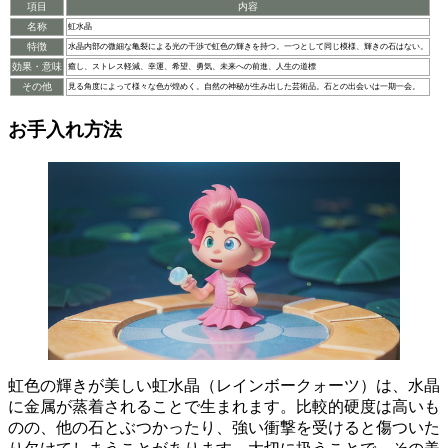
項目
内容
名称
虹水晶
特徴
水晶内部の微細な亀裂による光の干渉で虹色の輝きを持つ。一つとして同じ模様、輝きの石はない。
効果・意味
癒し、ストレス軽減、幸運、希望、勇気、未来への前進、人生の道標
その他
見る角度によって様々な色が煌めく。自然の神秘が生み出した芸術品。石との出会いは一期一会。
お手入れ方法
虹色の輝きが美しい虹水晶（レインボークォーツ）は、水晶
に金属が蒸着されることで生まれます
。比較的硬度は高いも
のの、他の石とぶつかったり、強い衝撃を受けると傷ついた