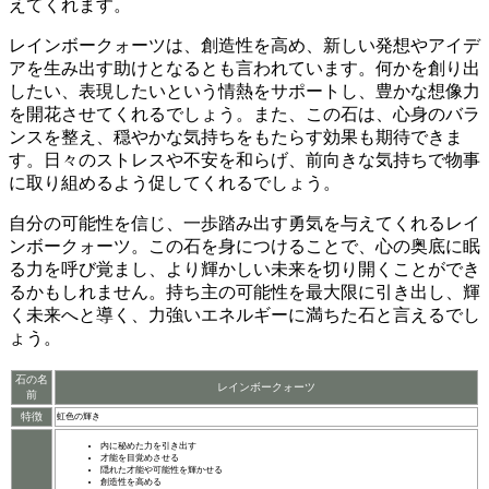
えてくれます。
レインボークォーツは、創造性を高め、新しい発想やアイデ
アを生み出す助けとなるとも言われています。
何かを創り出
したい、表現したいという情熱をサポートし、豊かな想像力
を開花させてくれるでしょう。また、この石は、心身のバラ
ンスを整え、穏やかな気持ちをもたらす効果も期待できま
す。日々のストレスや不安を和らげ、前向きな気持ちで物事
に取り組めるよう促してくれるでしょう。
自分の可能性を信じ、一歩踏み出す勇気を与えてくれるレイ
ンボークォーツ。
この石を身につけることで、心の奥底に眠
る力を呼び覚まし、より輝かしい未来を切り開くことができ
るかもしれません。持ち主の可能性を最大限に引き出し、輝
く未来へと導く、力強いエネルギーに満ちた石と言えるでし
ょう。
石の名
レインボークォーツ
前
特徴
虹色の輝き
内に秘めた力を引き出す
才能を目覚めさせる
隠れた才能や可能性を輝かせる
創造性を高める