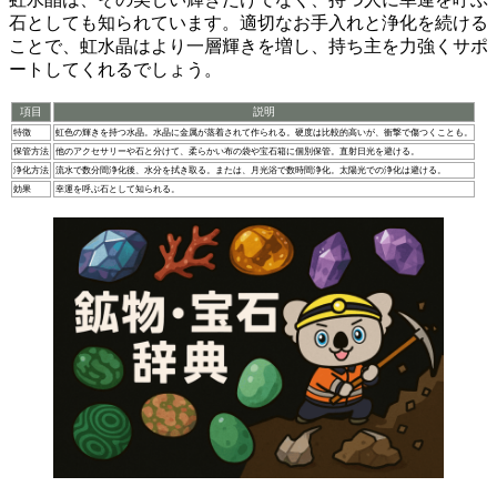
石としても知られています。適切なお手入れと浄化を続ける
ことで、虹水晶はより一層輝きを増し、持ち主を力強くサポ
ートしてくれるでしょう。
項目
説明
特徴
虹色の輝きを持つ水晶。水晶に金属が蒸着されて作られる。硬度は比較的高いが、衝撃で傷つくことも。
保管方法
他のアクセサリーや石と分けて、柔らかい布の袋や宝石箱に個別保管。直射日光を避ける。
浄化方法
流水で数分間浄化後、水分を拭き取る。または、月光浴で数時間浄化。太陽光での浄化は避ける。
効果
幸運を呼ぶ石として知られる。