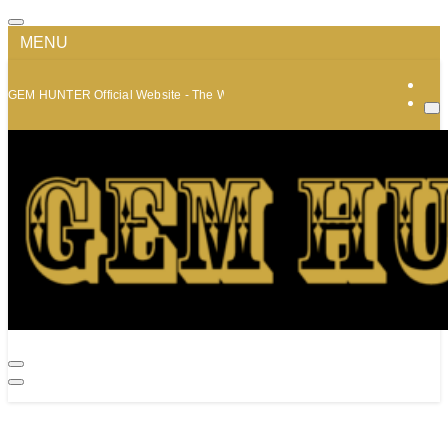
MENU
GEM HUNTER Official Website - The World of Minerals and Jewelry