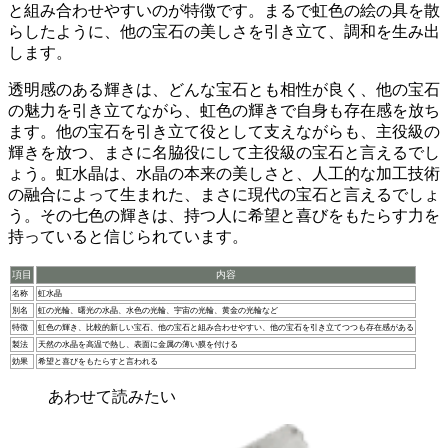
と組み合わせやすいのが特徴
です。まるで虹色の絵の具を散
らしたように、他の宝石の美しさを引き立て、調和を生み出
します。
透明感のある輝きは、どんな宝石とも相性が良く、他の宝石
の魅力を引き立てながら、虹色の輝きで自身も存在感を放ち
ます
。他の宝石を引き立て役として支えながらも、主役級の
輝きを放つ、まさに名脇役にして主役級の宝石と言えるでし
ょう。虹水晶は、水晶の本来の美しさと、人工的な加工技術
の融合によって生まれた、まさに現代の宝石と言えるでしょ
う。その七色の輝きは、持つ人に希望と喜びをもたらす力を
持っていると信じられています。
項目
内容
名称
虹水晶
別名
虹の光輪、曙光の水晶、水色の光輪、宇宙の光輪、黄金の光輪など
特徴
虹色の輝き、比較的新しい宝石、他の宝石と組み合わせやすい、他の宝石を引き立てつつも存在感がある
製法
天然の水晶を高温で熱し、表面に金属の薄い膜を付ける
効果
希望と喜びをもたらすと言われる
あわせて読みたい