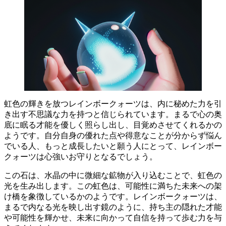
虹色の輝きを放つレインボークォーツは、内に秘めた力を引
き出す不思議な力を持つと信じられています。
まるで心の奥
底に眠る才能を優しく照らし出し、目覚めさせてくれるかの
ようです。自分自身の優れた点や得意なことが分からず悩ん
でいる人、もっと成長したいと願う人にとって、レインボー
クォーツは心強いお守りとなるでしょう。
この石は、水晶の中に微細な鉱物が入り込むことで、虹色の
光を生み出します。この虹色は、
可能性に満ちた未来への架
け橋
を象徴しているかのようです。レインボークォーツは、
まるで内なる光を映し出す鏡のように、持ち主の隠れた才能
や可能性を輝かせ、未来に向かって自信を持って歩む力を与