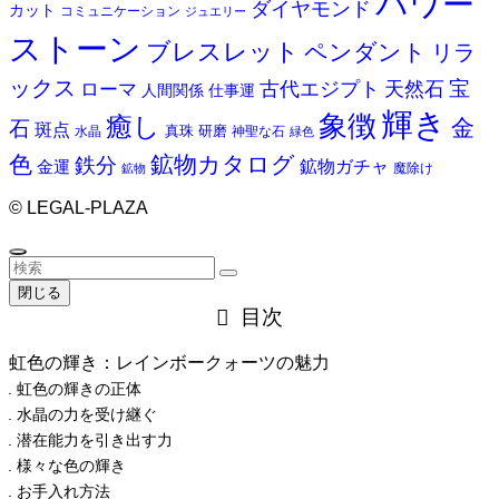
パワー
ダイヤモンド
カット
コミュニケーション
ジュエリー
ストーン
ブレスレット
ペンダント
リラ
ックス
天然石
宝
古代エジプト
ローマ
人間関係
仕事運
輝き
象徴
癒し
金
石
斑点
真珠
研磨
水晶
神聖な石
緑色
色
鉱物カタログ
鉄分
鉱物ガチャ
金運
魔除け
鉱物
©
LEGAL-PLAZA
閉じる
目次
虹色の輝き：レインボークォーツの魅力
虹色の輝きの正体
水晶の力を受け継ぐ
潜在能力を引き出す力
様々な色の輝き
お手入れ方法