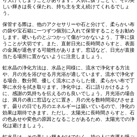
り欠けてしまうことがあります。大切に扱うことで、その美
しい輝きは長く保たれ、持ち主を支え続けてくれるでしょ
う。
保管する際は、他のアクセサリーや石と分けて、柔らかい布
の袋や宝石箱に一つずつ個別に入れて保管することをお勧め
します
。硬いものとぶつかって傷がつかないよう、丁寧に扱
うことが大切です。また、
直射日光に長時間さらすと、表面
の金属が退色する可能性があります
。窓辺など、日光が直接
当たる場所に置かないように注意しましょう。
虹水晶の浄化方法は、水晶と同様に、流水で浄化する方法
や、月の光を浴びせる月光浴が適しています。
流水で浄化す
る場合、数分間、優しく流水にさらした後、柔らかい布で丁
寧に水分を拭き取ります
。浄化中は、石に語りかけるよう
に、感謝の気持ちを伝えるのも良いでしょう。月光浴の場合
は、満月の夜に窓辺などに置き、月の光を数時間浴びさせま
す。曇りの日でも月のエネルギーは届いているので、浄化の
効果は期待できます。ただし、
太陽光に長時間さらすと、石
の色あせや変色の原因となることがあるため、太陽光での浄
化は避けましょう
。
虹水晶は、その美しい輝きだけでなく、持つ人に幸運を呼ぶ