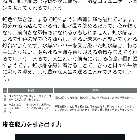
る時、虹水晶は心を穏やかに保ち、円滑なコミュニケーショ
ンを助けてくれるでしょう。
虹色の輝きは、まるで虹のように希望に満ち溢れています
。
気分が落ち込んでいる時、虹水晶を眺めるだけで、心が軽く
なり、前向きな気持ちになれるかもしれません。虹水晶は、
まるで七色の光で心を照らし、明るい未来へと導いてくれる
灯台のようです。水晶のパワーを受け継いだ虹水晶は、持ち
主に寄り添い、あらゆる困難を乗り越える勇気を与えてくれ
るでしょう。まるで、人生という航海における心強い羅針盤
のようです。虹水晶を身に着けることで、きっと日々の生活
に彩りを添え、より豊かな人生を送ることができるでしょ
う。
石
特徴
効果
水
様々な力を持つ特別な石。古来より世
運気上昇、心身浄化、邪気払い、願い事成就など、多様な効果を持つ。
晶
界中で大切に扱われてきた。
虹
水晶を加工して作られた石。水晶の力
幸運を招く、心に落ち着きと自信をもたらす、円滑なコミュニケーショ
水
を受け継いでいる。虹色の輝きを持
ンを助ける、気分を高揚させる、困難を乗り越える勇気を与えるなど。
晶
つ。
潜在能力を引き出す力