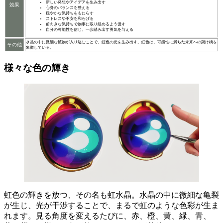
新しい発想やアイデアを生み出す
効果
心身のバランスを整える
穏やかな気持ちをもたらす
ストレスや不安を和らげる
前向きな気持ちで物事に取り組めるよう促す
自分の可能性を信じ、一歩踏み出す勇気を与える
水晶の中に微細な鉱物が入り込むことで、虹色の光を生み出す。虹色は、可能性に満ちた未来への架け橋を
その他
象徴している。
様々な色の輝き
虹色の輝きを放つ、その名も虹水晶。水晶の中に微細な亀裂
が生じ、光が干渉することで、まるで虹のような色彩が生ま
れます。
見る角度を変えるたびに、赤、橙、黄、緑、青、