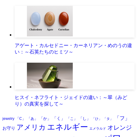
アゲート・カルセドニー・カーネリアン・めのうの違
い：～石英たちのヒミツ～
ヒスイ・ネフライト・ジェイドの違い：～翠（みど
り）の真実を探して～
「フ」
「く」
「か」
「し」
jewelry
「C」
「あ」
「こ」
「ひ」
「タ」
エネルギー
アメリカ
オレンジ
お守り
エメラルド