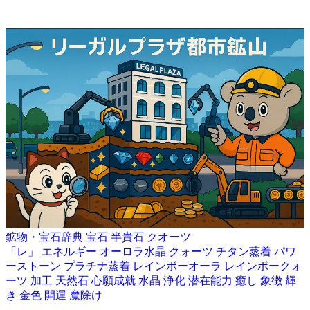
鉱物・宝石辞典
宝石
半貴石
クオーツ
「レ」
エネルギー
オーロラ水晶
クォーツ
チタン蒸着
パワ
ーストーン
プラチナ蒸着
レインボーオーラ
レインボークォ
ーツ
加工
天然石
心願成就
水晶
浄化
潜在能力
癒し
象徴
輝
き
金色
開運
魔除け