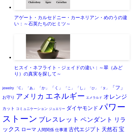
アゲート・カルセドニー・カーネリアン・めのうの違
い：～石英たちのヒミツ～
ヒスイ・ネフライト・ジェイドの違い：～翠（みど
り）の真実を探して～
「フ」
「く」
「か」
「し」
jewelry
「C」
「あ」
「こ」
「ひ」
「タ」
エネルギー
アメリカ
オレンジ
お守り
エメラルド
パワー
ダイヤモンド
カット
コミュニケーション
ジュエリー
ストーン
ブレスレット
ペンダント
リラ
ックス
天然石
宝
古代エジプト
ローマ
人間関係
仕事運