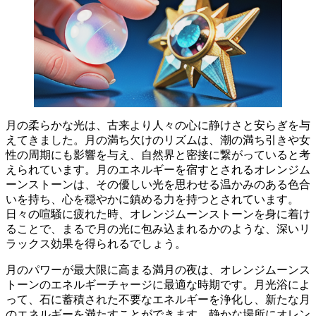
月の柔らかな光は、古来より人々の心に静けさと安らぎを与
えてきました。月の満ち欠けのリズムは、潮の満ち引きや女
性の周期にも影響を与え、自然界と密接に繋がっていると考
えられています。
月のエネルギーを宿すとされるオレンジム
ーンストーンは、その優しい光を思わせる温かみのある色合
いを持ち、心を穏やかに鎮める力を持つとされています。
日々の喧騒に疲れた時、オレンジムーンストーンを身に着け
ることで、まるで月の光に包み込まれるかのような、深いリ
ラックス効果を得られるでしょう。
月のパワーが最大限に高まる満月の夜は、オレンジムーンス
トーンのエネルギーチャージに最適な時期です。月光浴によ
って、石に蓄積された不要なエネルギーを浄化し、新たな月
のエネルギーを満たすことができます。静かな場所にオレン