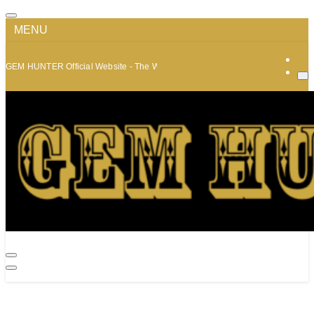
MENU
GEM HUNTER Official Website - The World of Minerals and Jewelry