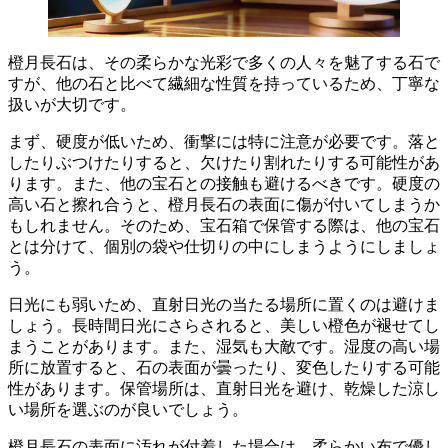
橙月長石は、その柔らかな光彩で多くの人々を魅了する石で
すが、他の石と比べて繊細な性質を持っているため、丁寧な
扱いが大切
です。
まず、
硬度が低いため、衝撃には特に注意が必要
です。落と
したりぶつけたりすると、欠けたり割れたりする可能性があ
ります。また、他の宝石との接触も避けるべきです。硬度の
高い石と擦れ合うと、橙月長石の表面に傷が付いてしまうか
もしれません。そのため、
宝石箱で保管する際は、他の宝石
とは分けて、個別の袋や仕切りの中にしまう
ようにしましょ
う。
日光にも弱いため、直射日光の当たる場所に置くのは避けま
しょう
。長時間日光にさらされると、美しい橙色が褪せてし
まうことがあります。また、湿気も大敵です。湿度の高い場
所に放置すると、石の表面が曇ったり、変色したりする可能
性があります。保管場所は、
直射日光を避け、乾燥した涼し
い場所を選ぶ
のが良いでしょう。
橙月長石の表面に汚れが付着した場合は、柔らかい布で優し