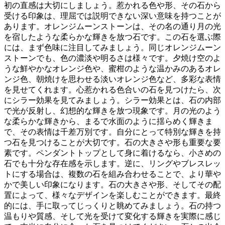
初の直感は大切に
しましょう。惹かれる色や形、その石から
受ける印象は、理屈では説明できない深い意味を持つことが
あります。オレンジムーンストーンは、その名の通り月の光
を宿したような柔らかな輝きを放つ石です。この石を選ぶ際
には、
まず色味に注目
してみましょう。同じオレンジムーン
ストーンでも、色の濃淡や明るさは様々です。夕焼け空のよ
うな鮮やかなオレンジ色や、蜜柑のような温かみのあるオレ
ンジ色、朝焼けを思わせる淡いオレンジ色など、多彩な表情
を見せてくれます。心惹かれる色合いの石を見つけたら、
次
にシラー効果
を見てみましょう。シラー効果とは、石の内部
で光が反射し、幻想的な輝きを放つ現象です。月の光のよう
な柔らかな輝きから、まるで水面のように揺らめく輝きま
で、その表情は千差万別です。自分にとって
特別な輝き
を持
つ石を見つけることが大切です。石の大きさや形も重要な要
素です。ペンダントトップとして身に着けるなら、小さめの
石でも十分な存在感を示します。逆に、リングやブレスレッ
トにする場合は、
複数の石を組み合わせる
ことで、より華や
かで美しい印象になります。石の大きさや形、そしてその配
置によって、様々なデザインを楽しむことができます。最終
的には、
手に取ってじっくりと眺めて
みましょう。石の持つ
温もりや質感、そして光を受けて変化する輝きを実際に感じ