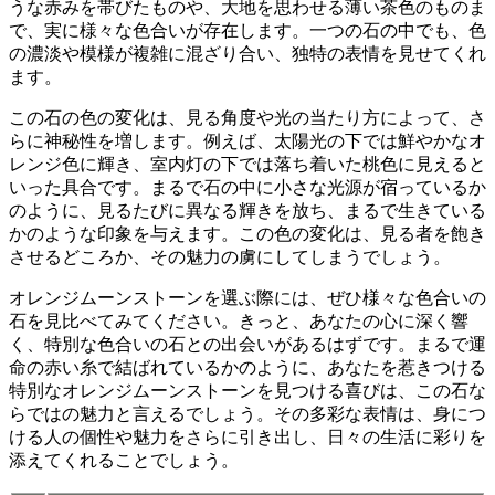
うな赤みを帯びたもの
や、
大地を思わせる薄い茶色のもの
ま
で、実に様々な色合いが存在します。一つの石の中でも、色
の濃淡や模様が複雑に混ざり合い、独特の表情を見せてくれ
ます。
この石の色の変化は、見る角度や光の当たり方によって、さ
らに神秘性を増します。例えば、太陽光の下では鮮やかなオ
レンジ色に輝き、室内灯の下では落ち着いた桃色に見えると
いった具合です。まるで石の中に小さな光源が宿っているか
のように、
見るたびに異なる輝きを放ち、まるで生きている
かのような印象
を与えます。この色の変化は、見る者を飽き
させるどころか、その魅力の虜にしてしまうでしょう。
オレンジムーンストーンを選ぶ際には、ぜひ様々な色合いの
石を見比べてみてください。きっと、
あなたの心に深く響
く、特別な色合いの石
との出会いがあるはずです。まるで運
命の赤い糸で結ばれているかのように、あなたを惹きつける
特別なオレンジムーンストーンを見つける喜びは、この石な
らではの魅力と言えるでしょう。その多彩な表情は、身につ
ける人の個性や魅力をさらに引き出し、日々の生活に彩りを
添えてくれることでしょう。