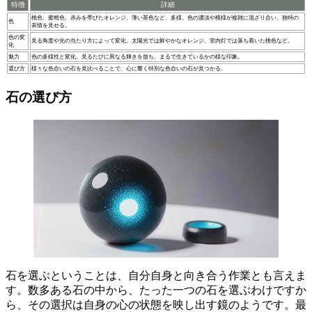
特徴
詳細
桃色、蜜柑色、赤みを帯びたオレンジ、薄い茶色など、多様。色の濃淡や模様が複雑に混ざり合い、独特の
色
表情を見せる。
色の変
見る角度や光の当たり方によって変化。太陽光では鮮やかなオレンジ、室内灯では落ち着いた桃色など。
化
魅力
色の多様性と変化。見るたびに異なる輝きを放ち、まるで生きているかの様な印象。
選び方
様々な色合いの石を見比べることで、心に響く特別な色合いの石が見つかる。
石の選び方
石を選ぶということは、自分自身と向き合う作業とも言えま
す。数多ある石の中から、たった一つの石を選ぶわけですか
ら、その選択は自身の心の状態を映し出す鏡のようです。
最