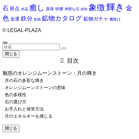
輝き
象徴
癒し
金
石
斑点
真珠
研磨
水晶
神聖な石
緑色
色
鉱物カタログ
鉄分
鉱物ガチャ
金運
魔除け
鉱物
©
LEGAL-PLAZA
閉じる
目次
魅惑のオレンジムーンストーン：月の輝き
月の石の多彩な輝き
オレンジムーンストーンの意味
色の多様性
石の選び方
お手入れと保管方法
月のエネルギーを感じる
閉じる