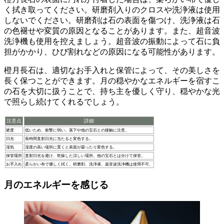
く拭き取ってください
。研磨剤入りのクロスや洗浄液は使用
しないでください。研磨剤は石の表面を傷つけ、洗浄液は石
の色褪せや変質の原因となることがあります。また、超音波
洗浄機も使用を控えましょう。超音波の振動によって石に負
担がかかり、ひび割れなどの原因になる可能性があります。
橙月長石は、適切なお手入れと保管によって、その美しさを
長く保つことができます
。月の穏やかなエネルギーを宿すこ
の石を大切に扱うことで、持ち主を優しく守り、穏やかな光
で照らし続けてくれるでしょう。
注意点
詳細
硬度
低いため、衝撃に弱い。落下や他の宝石との接触に注意。
日光
長時間直射日光に当たると変色する。
湿気
湿度の高い場所に置くと表面が曇ったり変色する。
保管場所
直射日光を避け、乾燥した涼しい場所。他の宝石とは分けて保管。
お手入れ
柔らかい布で優しく拭く。研磨剤、洗浄液、超音波洗浄機は使用不可。
月のエネルギーを感じる