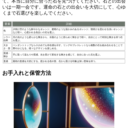
て、本当に自分に合った石を見つけてください。石との出会
いは一期一会です。運命の石との出会いを大切にして、心ゆ
くまで石選びを楽しんでください。
要素
詳細
夕焼け空のような鮮やかなオレンジ、蜜柑のような温かみのあるオレンジ、朝焼けを思わせる淡いオレンジ
色
など様々。心惹かれる色合いの石を選ぶ。
シラー
月の光のような柔らかな輝きから、水面のように揺らめく輝きまで様々。自分にとって特別な輝きを持つ石
効果
を選ぶ。
大き
ペンダントトップなら小さめでも存在感を示す。リングやブレスレットなら複数の石を組み合わせることで
さ・形
華やかになる。様々なデザインを楽しめる。
質感・
手に取って温もりや質感、光を受けて変化する輝きを感じて、自分に合った石を選ぶ。
輝き
直感
最初の直感を大切にする。惹かれる色や形、石から受ける印象は深い意味を持つ。
お手入れと保管方法