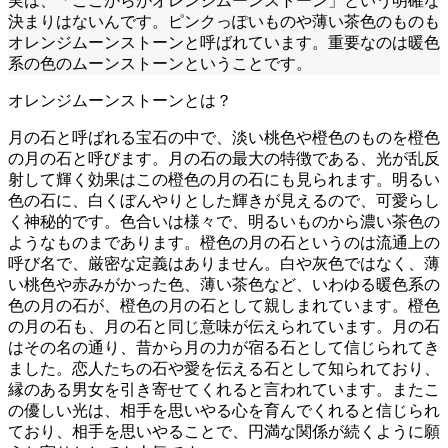
実は、「ここからがオレンジムーンストーン」という明確な
決まりはないんです。ピンクっぽいものや薄い茶色のものも
オレンジムーンストーンと呼ばれています。重要なのは暖色
系の色のムーンストーンということです。
オレンジムーンストーンとは？
月の石と呼ばれる宝石の中で、淡い桃色や橙色のものを橙色
の月の石と呼びます。月の石の最大の特徴である、光が乱反
射して輝く効果はこの橙色の月の石にも見られます。明るい
色の石に、白くぼんやりとした輝きが見えるので、可愛らし
く神秘的です。色合いは様々で、明るいものから濃い茶色の
ようなものまであります。橙色の月の石というのは流通上の
呼び名で、厳密な定義はありません。白や灰色ではなく、薄
い桃色や赤みがかった色、薄い茶色など、いわゆる暖色系の
色の月の石が、橙色の月の石として親しまれています。橙色
の月の石も、月の石と同じ意味が伝えられています。月の石
はその名の通り、昔から月の力が宿る石として信じられてき
ました。恋人たちの石や愛を伝える石として知られており、
縁のある男女を引き寄せてくれると言われています。またこ
の優しい光は、相手を思いやる心を育んでくれると信じられ
ており、相手を思いやることで、円満な関係が続くように願