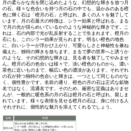
月の柔らかな光を閉じ込めたような、幻想的な輝きを放つ月
の石。様々な色合いを持つ月の石の中でも、
温かみのある橙
色に輝く石は「橙月の石」と呼ばれ、多くの人々を魅了して
います
。月の石最大の特徴は、
シラー効果と呼ばれる、まる
で月の光が揺らめいているかのような神秘的な輝き
です。こ
れは、石の内部で光が乱反射することで生まれます。橙月の
石にも、このシラー効果が見られます。明るい橙色の地色
に、
白いシラーが浮かび上がり、可愛らしさと神秘性を兼ね
備えた、独特の輝き
を放ちます。まるで夢の世界へと誘うか
のような、その幻想的な輝きは、見る者を魅了してやみませ
ん。橙月の石の色合いは様々で、淡い橙色のものから、
濃い
茶色に近いものまで、幅広い色の濃淡
があります。それぞれ
の石が持つ独特の色合いと輝きは、一つとして同じものがな
く、個性豊かです。名前の通り、
橙色の月の石は正式な鉱物
名ではなく、流通名
です。そのため、厳密な定義はありませ
んが、一般的に暖色系の月の石は橙月の石と呼ばれ、親しま
れています。様々な表情を見せる橙月の石は、身に付ける人
それぞれに、個性的な魅力を添えてくれるでしょう。
名称
特徴
温かみのある橙色に輝く月の石。
シラー効果（月の光のような神秘的な輝き）が見られる。
橙月の石
色合いは淡い橙色から濃い茶色まで様々。