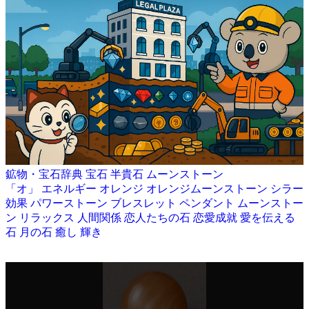
鉱物・宝石辞典
宝石
半貴石
ムーンストーン
「オ」
エネルギー
オレンジ
オレンジムーンストーン
シラー
効果
パワーストーン
ブレスレット
ペンダント
ムーンストー
ン
リラックス
人間関係
恋人たちの石
恋愛成就
愛を伝える
石
月の石
癒し
輝き