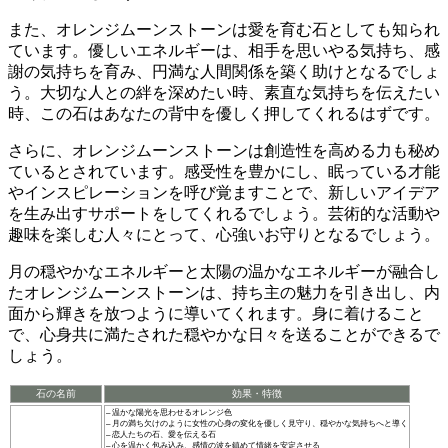
また、オレンジムーンストーンは
愛を育む石
としても知られ
ています。優しいエネルギーは、
相手を思いやる気持ち
、
感
謝の気持ち
を育み、円満な人間関係を築く助けとなるでしょ
う。大切な人との絆を深めたい時、素直な気持ちを伝えたい
時、この石は
あなたの背中を優しく押してくれる
はずです。
さらに、オレンジムーンストーンは
創造性を高める
力も秘め
ているとされています。感受性を豊かにし、
眠っている才能
やインスピレーションを呼び覚ます
ことで、新しいアイデア
を生み出すサポートをしてくれるでしょう。芸術的な活動や
趣味を楽しむ人々にとって、心強いお守りとなるでしょう。
月の穏やかなエネルギーと太陽の温かなエネルギーが融合し
た
オレンジムーンストーンは、持ち主の魅力を引き出し、内
面から輝きを放つように導いてくれます。身に着けること
で、
心身共に満たされた穏やかな日々
を送ることができるで
しょう。
石の名前
効果・特徴
– 温かな陽光を思わせるオレンジ色
– 月の満ち欠けのように女性の心身の変化を優しく見守り、穏やかな気持ちへと導く
– 恋人たちの石、愛を伝える石
– 心を温かく包み込み、感情の波を鎮めて情緒を安定させる