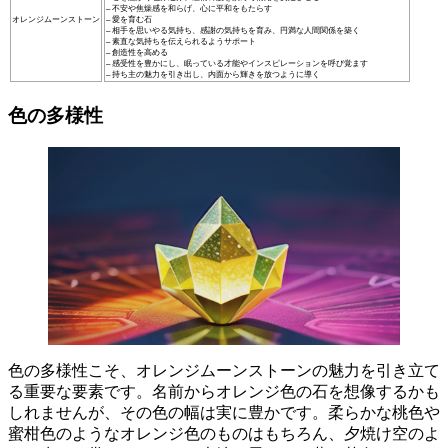
– 不安や焦燥感を和らげ、心に平和をもたらす
オレンジムーンストーン
– 愛を育む石
– 相手を思いやる気持ち、感謝の気持ちを育み、円満な人間関係を築く
– 素直な気持ちを伝えられるようサポート
– 創造性を高める
– 感受性を豊かにし、眠っている才能やインスピレーションを呼び覚ます
– 持ち主の魅力を引き出し、内面から輝きを放つように導く
色の多様性
色の多様性こそ、オレンジムーンストーンの魅力を引き立て
る重要な要素です。名前からオレンジ色の石を想像するかも
しれませんが、その色の幅は実に豊かです。
柔らかな桃色や
蜜柑色のようなオレンジ色のもの
はもちろん、
夕焼け空のよ