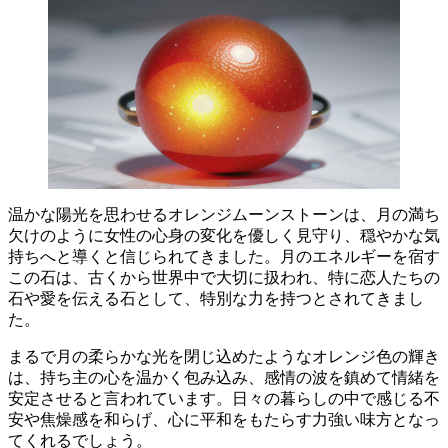
温かな陽光を思わせるオレンジムーンストーンは、月の満ち
欠けのように
女性の心身の変化を優しく見守り、穏やかな気
持ちへと導く
と信じられてきました。月のエネルギーを宿す
この石は、古くから世界中で大切に扱われ、特に
恋人たちの
石
や
愛を伝える石
として、特別な力を持つとされてきまし
た。
まるで月の柔らかな光を閉じ込めたようなオレンジ色の輝き
は、持ち主の心を温かく包み込み、
感情の波を鎮めて情緒を
安定させる
と言われています。日々の暮らしの中で感じる不
安や焦燥感を和らげ、
心に平和をもたらす力強い味方
となっ
てくれるでしょう。