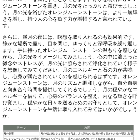
ジムーンストーンを置き、月の光をたっぷりと浴びせましょ
う。
月の光を浴びたオレンジムーンストーンは、より一層輝
きを増し、持つ人の心を癒す力が増幅すると言われていま
す
。
さらに、満月の夜には、瞑想を取り入れるのも効果的です。
静かな場所で座り、目を閉じ、ゆっくりと深呼吸を繰り返し
ます。手に持ったオレンジムーンストーンの温もりを感じな
がら、月の光をイメージしてみましょう。心の中に溜まった
雑念やストレスが、月の光に照らされて浄化されていく様子
を想像してみてください。
月のエネルギーと石の力が共鳴
し、心身が満たされていくのを感じられるはずです。
オレン
ジムーンストーンは、月のリズムと調和しながら、自分自身
と向き合う時間を提供してくれるでしょう。月の穏やかなエ
ネルギーを借りて、心身のバランスを整え、内なる輝きを呼
び覚まし、穏やかな日々を送るためのお守りとして、オレン
ジムーンストーンを生活に取り入れてみてはいかがでしょう
か。
テーマ
内容
月の影響
月の光は静けさと安らぎを与え、月の満ち欠けは潮の満ち引きや女性の周期に影響
オレンジムーンストーンの特徴
月のエネルギーを宿し、温かみのある色合いで心を穏やかに鎮める