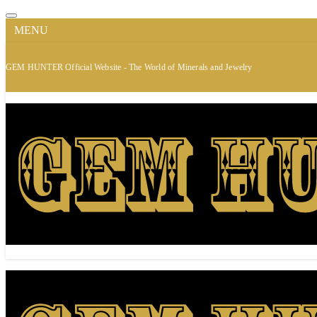
MENU
GEM HUNTER Official Website - The World of Minerals and Jewelry