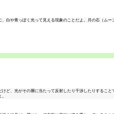
に、白や青っぽく光って見える現象のことだよ。月の石（ムー
だけど、光がその層に当たって反射したり干渉したりすること
よ。