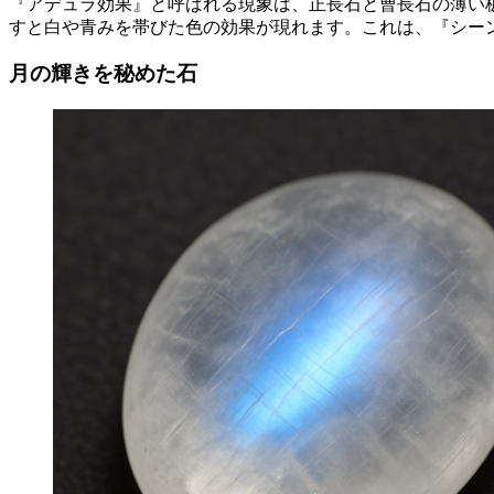
『アデュラ効果』と呼ばれる現象は、正長石と曹長石の薄い
すと白や青みを帯びた色の効果が現れます。これは、『シー
月の輝きを秘めた石