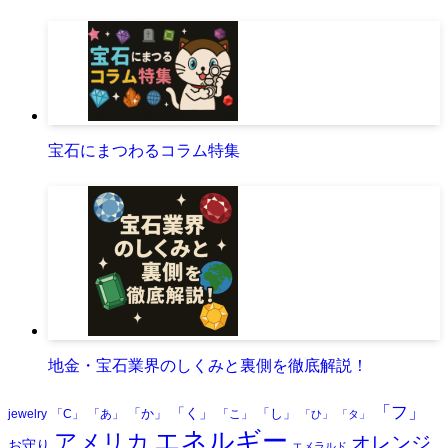
宝石にまつわるコラム特集
地金・宝石業界のしくみと裏側を徹底解説！
「フ」
「く」
「か」
「し」
jewelry
「C」
「あ」
「こ」
「ひ」
「タ」
エネルギー
アメリカ
オレンジ
お守り
エメラルド