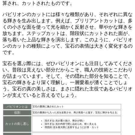
算され、カットされたもの
です。
パビリオンのカットには様々な種類があり、それぞれに異な
る輝きを生み出します。例えば、ブリリアントカットは、多
くの小さな面を使って光を細かく反射させ、華やかな輝きを
放ちます。ステップカットは、階段状にカットされた面が、
落ち着いた上品な輝きを演出します。このように、
パビリオ
ンのカットの種類によって、宝石の表情は大きく変化
するの
です。
宝石を選ぶ際には、
ぜひパビリオンにも注目してみてくださ
い
。普段は見えない部分だからこそ、職人の技術とこだわり
が詰まっています。そして、その隠れた部分を知ることで、
宝石の輝きをより深く理解し、一層愛着が湧くことでしょ
う。宝石の真の美しさは、まさに
隠れた主役であるパビリオ
ン
が支えていると言えるでしょう。
パビリオンとは
宝石の裏側に施されたカット
役割
宝石の裏側から入った光を反射させ、再び表面へと返す。宝石に輝きを与える。
浅すぎる: 光が通り抜け、輝きが弱い
カットの良し悪し
深すぎる: 光が内部で閉じ込められ、暗く見える
理想的: 光を最大限に反射するように計算・カット