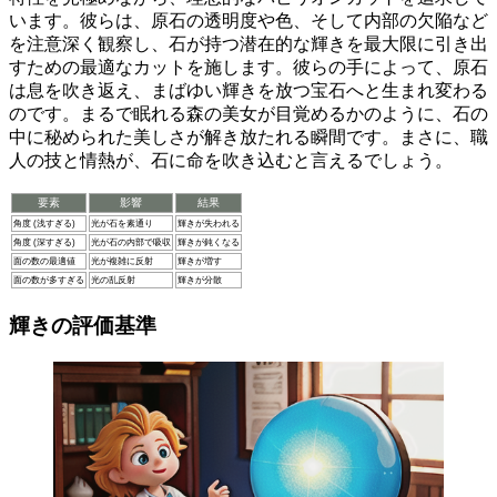
います。彼らは、原石の透明度や色、そして内部の欠陥など
を注意深く観察し、
石が持つ潜在的な輝きを最大限に引き出
すための最適なカットを施します
。彼らの手によって、原石
は息を吹き返え、まばゆい輝きを放つ宝石へと生まれ変わる
のです。まるで眠れる森の美女が目覚めるかのように、石の
中に秘められた美しさが解き放たれる瞬間です。まさに、
職
人の技と情熱が、石に命を吹き込む
と言えるでしょう。
要素
影響
結果
角度 (浅すぎる)
光が石を素通り
輝きが失われる
角度 (深すぎる)
光が石の内部で吸収
輝きが鈍くなる
面の数の最適値
光が複雑に反射
輝きが増す
面の数が多すぎる
光の乱反射
輝きが分散
輝きの評価基準