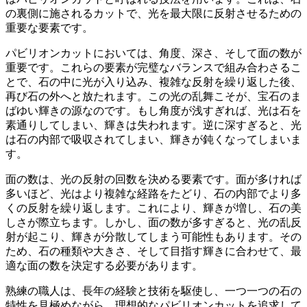
の裏側に施されるカットで、
光を最大限に反射させるための
重要な要素
です。
パビリオンカットにおいては、
角度、深さ、そして面の数が
重要
です。これらの要素が完璧なバランスで組み合わさるこ
とで、石の中に光が入り込み、複雑な反射を繰り返した後、
再び石の外へと放たれます。この光の乱舞こそが、宝石のま
ばゆい輝きの源なのです。もし角度が浅すぎれば、光は石を
素通りしてしまい、輝きは失われます。逆に深すぎると、光
は石の内部で吸収されてしまい、輝きが鈍くなってしまいま
す。
面の数は、光の反射の回数を決める要素です。面が多ければ
多いほど、光はより複雑な経路をたどり、石の内部でより多
くの反射を繰り返します。これにより、輝きが増し、石の美
しさが際立ちます。しかし、面の数が多すぎると、光の乱反
射が起こり、輝きが分散してしまう可能性もあります。その
ため、
石の種類や大きさ、そして目指す輝きに合わせて、最
適な面の数を決定する必要があります
。
熟練の職人は、長年の経験と技術を駆使し、一つ一つの石の
特性を見極めながら、理想的なパビリオンカットを追求して