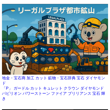
地金・宝石商
加工
カット
鉱物・宝石辞典
宝石
ダイヤモン
ド
「P」
ガードル
カット
キュレット
クラウン
ダイヤモンド
パビリオン
パワーストーン
ファイア
ブリリアンス
宝石
輝
き