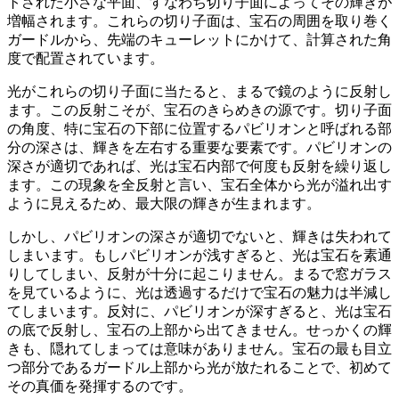
トされた小さな平面
、すなわち切り子面によってその輝きが
増幅されます。これらの切り子面は、宝石の周囲を取り巻く
ガードルから、先端のキューレットにかけて、計算された角
度で配置されています。
光がこれらの切り子面に当たると、まるで鏡のように反射し
ます。この反射こそが、宝石のきらめきの源です。切り子面
の角度、特に宝石の下部に位置するパビリオンと呼ばれる部
分の深さは、輝きを左右する重要な要素です。
パビリオンの
深さが適切であれば、光は宝石内部で何度も反射を繰り返し
ます
。この現象を全反射と言い、宝石全体から光が溢れ出す
ように見えるため、最大限の輝きが生まれます。
しかし、パビリオンの深さが適切でないと、輝きは失われて
しまいます。もしパビリオンが浅すぎると、光は宝石を素通
りしてしまい、反射が十分に起こりません。まるで窓ガラス
を見ているように、光は透過するだけで宝石の魅力は半減し
てしまいます。反対に、パビリオンが深すぎると、光は宝石
の底で反射し、宝石の上部から出てきません。せっかくの輝
きも、隠れてしまっては意味がありません。宝石の最も目立
つ部分であるガードル上部から光が放たれることで、初めて
その真価を発揮するのです。