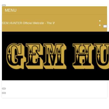
MENU
GEM HUNTER Official Website - The World of Minerals and Jewelry