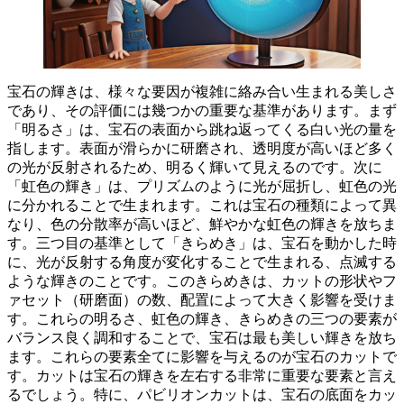
宝石の輝きは、様々な要因が複雑に絡み合い生まれる美しさ
であり、その評価には幾つかの重要な基準があります。まず
「明るさ」
は、宝石の表面から跳ね返ってくる白い光の量を
指します。
表面が滑らかに研磨され、透明度が高いほど多く
の光が反射されるため、明るく輝いて見える
のです。次に
「虹色の輝き」
は、プリズムのように光が屈折し、虹色の光
に分かれることで生まれます。これは
宝石の種類によって異
なり、色の分散率が高いほど、鮮やかな虹色の輝き
を放ちま
す。三つ目の基準として
「きらめき」
は、宝石を動かした時
に、光が反射する角度が変化することで生まれる、
点滅する
ような輝き
のことです。このきらめきは、カットの形状やフ
ァセット（研磨面）の数、配置によって大きく影響を受けま
す。これらの明るさ、虹色の輝き、きらめきの三つの要素が
バランス良く調和することで、宝石は最も美しい輝きを放ち
ます。これらの要素全てに影響を与えるのが
宝石のカット
で
す。
カットは宝石の輝きを左右する
非常に重要な要素と言え
るでしょう。特に、
パビリオンカットは、宝石の底面をカッ