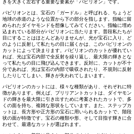
きを大きく左右する重要な要素が「パビリオン」です。
パビリオンとは、宝石の「ガードル」と呼ばれる、ちょうど
地球の赤道のような位置から下の部分を指します。指輪に留
められたダイヤモンドを想像してみてください。指輪に埋め
込まれている部分がパビリオンに当たります。普段私たちが
目にすることはほとんどありませんが、
光が宝石に入り、ど
のように反射して私たちの目に届くかは、このパビリオンの
カットによって決まります。
パビリオンのカットが優れてい
れば、光は宝石内部で全反射を繰り返し、最大限の輝きとな
って私たちの目に飛び込んできます。反対に、カットが不十
分であれば、光は宝石の内部で吸収されたり、不規則に反射
したりしてしまい、輝きが失われてしまいます。
パビリオンのカットには、様々な種類があり、それぞれに特
徴があります
。例えば、ブリリアントカットは、ダイヤモン
ドの輝きを最大限に引き出すために考案されたカットで、多
くの面を持ち、複雑な形状をしています。また、ステップカ
ットは、長方形や正方形の宝石に用いられるカットで、階段
状の面が特徴です。宝石の種類や形、そして目指す輝きに合
わせて、最適なカットが選ばれます。