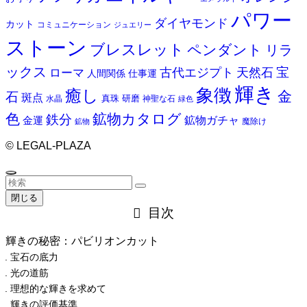
パワー
ダイヤモンド
カット
コミュニケーション
ジュエリー
ストーン
ブレスレット
ペンダント
リラ
ックス
天然石
宝
古代エジプト
ローマ
人間関係
仕事運
輝き
象徴
癒し
金
石
斑点
真珠
研磨
水晶
神聖な石
緑色
色
鉱物カタログ
鉄分
鉱物ガチャ
金運
魔除け
鉱物
©
LEGAL-PLAZA
閉じる
目次
輝きの秘密：パビリオンカット
宝石の底力
光の道筋
理想的な輝きを求めて
輝きの評価基準