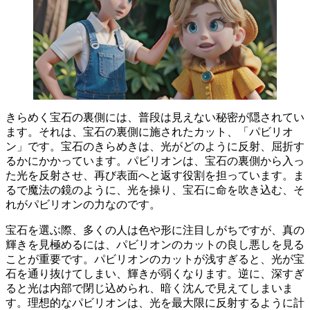
きらめく宝石の裏側には、普段は見えない秘密が隠されてい
ます。
それは、宝石の裏側に施されたカット、
「パビリオ
ン」
です。宝石のきらめきは、光がどのように反射、屈折す
るかにかかっています。パビリオンは、宝石の裏側から入っ
た光を反射させ、
再び表面へと返す役割
を担っています。ま
るで魔法の鏡のように、光を操り、宝石に命を吹き込む、そ
れがパビリオンの力なのです。
宝石を選ぶ際、多くの人は色や形に注目しがちですが、
真の
輝きを見極めるには、パビリオンのカットの良し悪しを見る
ことが重要
です。パビリオンのカットが浅すぎると、光が宝
石を通り抜けてしまい、輝きが弱くなります。逆に、深すぎ
ると光は内部で閉じ込められ、暗く沈んで見えてしまいま
す。
理想的なパビリオンは、光を最大限に反射するように計