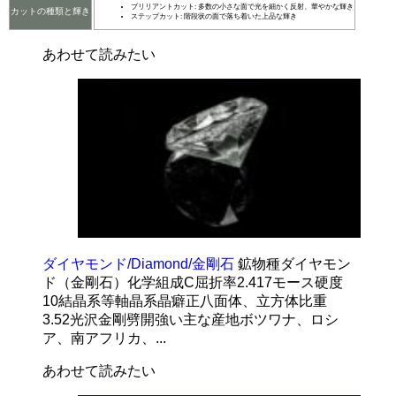
ブリリアントカット: 多数の小さな面で光を細かく反射、華やかな輝き
カットの種類と輝き
ステップカット: 階段状の面で落ち着いた上品な輝き
あわせて読みたい
ダイヤモンド/Diamond/金剛石
鉱物種ダイヤモン
ド（金剛石）化学組成C屈折率2.417モース硬度
10結晶系等軸晶系晶癖正八面体、立方体比重
3.52光沢金剛劈開強い主な産地ボツワナ、ロシ
ア、南アフリカ、...
あわせて読みたい