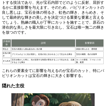
トする技法
であり、光が宝石内部でどのように反射、屈折す
るかに直接影響を与えます。そのため、パビリオンカットの
良し悪しは、宝石全体の明るさ、虹色の輝き、きらめき、そ
して最終的な輝きの美しさを決定づける重要な要素と言える
でしょう。熟練の職人が丁寧にカットを施すことで、原石の
潜在的な美しさを最大限に引き出し、
宝石は唯一無二の輝き
を放つのです。
評価基
説明
影響要因
準
明るさ
宝石の表面から跳ね返る白い光の量
表面の滑らかさ、透明度
虹色の輝
プリズムのように光が屈折し、虹色の光に分かれることで生まれる輝き
宝石の種類、色の分散率
き
宝石を動かした時に、光が反射する角度が変化することで生まれる、点滅
カットの形状、ファセットの
きらめき
するような輝き
数、配置
これらの要素全てに影響を与えるのが宝石のカット、特にパ
ビリオンカットは宝石の輝きに大きく影響する。
隠れた主役