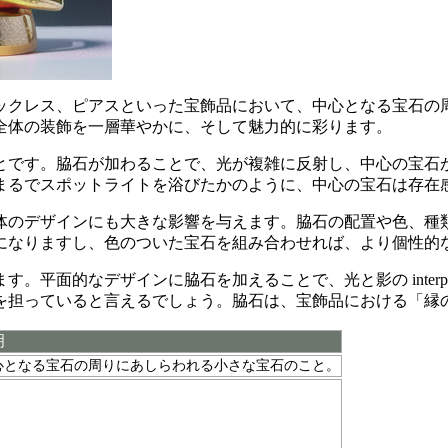
ックレス、ピアスといった宝飾品において、
中心となる宝石の
全体の装飾を一層華やかに、そして魅力的に彩ります。
と
です。脇石が加わることで、光が複雑に反射し、中心の宝石
まるでスポットライトを浴びたかのように、中心の宝石は存在
体のデザインにも大きな影響を与えます。
脇石の配置や色、種
になりますし、色のついた宝石を組み合わせれば、より個性的
ます。平面的なデザインに脇石を加えることで、
光と影の int
を担っていると言えるでしょう。脇石は、宝飾品における「縁
明
心となる宝石の周りにあしらわれる小さな宝石のこと。