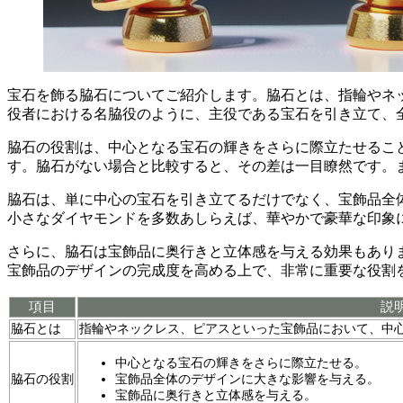
宝石を飾る脇石についてご紹介します。脇石とは、指輪やネ
役者における名脇役のように、主役である宝石を引き立て、
脇石の役割は、
中心となる宝石の輝きをさらに際立たせるこ
す。脇石がない場合と比較すると、その差は一目瞭然です。
脇石は、単に中心の宝石を引き立てるだけでなく、宝飾品全
小さなダイヤモンドを多数あしらえば、華やかで豪華な印象
さらに、脇石は宝飾品に奥行きと立体感を与える効果もあり
宝飾品のデザインの完成度を高める上で、非常に重要な役割
項目
説
脇石とは
指輪やネックレス、ピアスといった宝飾品において、中
中心となる宝石の輝きをさらに際立たせる。
脇石の役割
宝飾品全体のデザインに大きな影響を与える。
宝飾品に奥行きと立体感を与える。