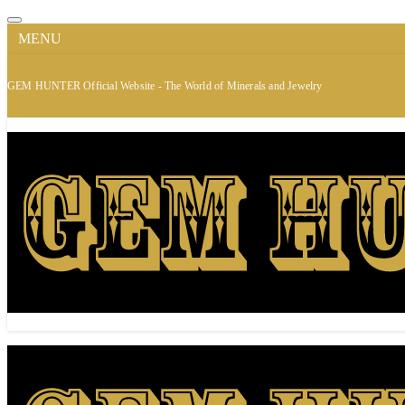
MENU
GEM HUNTER Official Website - The World of Minerals and Jewelry