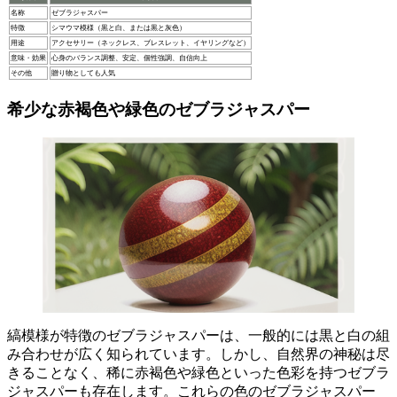
名称
ゼブラジャスパー
特徴
シマウマ模様（黒と白、または黒と灰色）
用途
アクセサリー（ネックレス、ブレスレット、イヤリングなど）
意味・効果
心身のバランス調整、安定、個性強調、自信向上
その他
贈り物としても人気
希少な赤褐色や緑色のゼブラジャスパー
縞模様が特徴のゼブラジャスパーは、一般的には黒と白の組
み合わせが広く知られています
。しかし、自然界の神秘は尽
きることなく、稀に赤褐色や緑色といった色彩を持つゼブラ
ジャスパーも存在します。これらの色のゼブラジャスパー