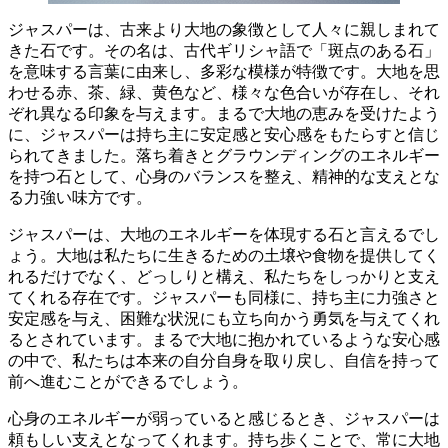
ジャスパーは、古来より大地の象徴として人々に親しまれて
きた石です。
その名は、古代ギリシャ語で「斑点のある石」
を意味する言葉に由来し、多彩な模様が特徴です。大地を思
わせる赤、茶、緑、黄色など、様々な色合いが存在し、それ
ぞれ異なる印象を与えます。まるで大地の恵みを受けたよう
に、
ジャスパーは持ち主に安定感と安心感をもたらすと信じ
られてきました。
落ち着きとグラウンディングのエネルギー
を持つ石として、心身のバランスを整え、精神的な支えとな
る力強い味方です。
ジャスパーは、大地のエネルギーを体現する石と言えるでし
ょう。大地は私たちに生きるための土壌や食物を提供してく
れるだけでなく、どっしりと構え、私たちをしっかりと支え
てくれる存在です。ジャスパーも同様に、
持ち主に力強さと
安定感を与え、困難な状況にも立ち向かう勇気を与えてくれ
る
とされています。まるで大地に抱かれているような安心感
の中で、私たちは本来の自分自身を取り戻し、自信を持って
前へ進むことができるでしょう。
心身のエネルギーが弱っていると感じるとき、ジャスパーは
頼もしい支えとなってくれます。
持ち歩くことで、常に大地