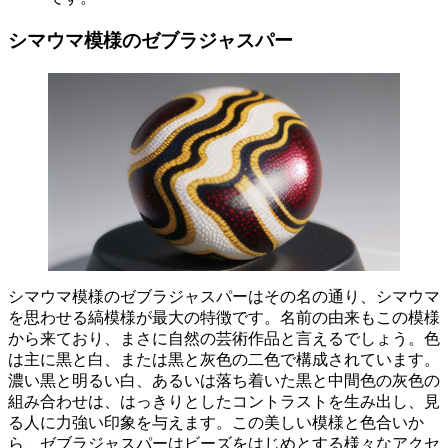
シマウマ模様のゼブラジャスパー
シマウマ模様のゼブラジャスパーはその名の通り、
シマウマ
を思わせる縞模様
が最大の特徴です。名前の由来もこの模様
から来ており、まさに自然の芸術作品と言えるでしょう。色
は主に黒と白、または黒と灰色の二色で構成されています。
濃い黒と明るい白、あるいは落ち着いた黒と中間色の灰色の
組み合わせは、
はっきりとしたコントラスト
を生み出し、見
る人に力強い印象を与えます。この美しい模様と色合いか
ら、ゼブラジャスパーはビーズをはじめとする様々なアクセ