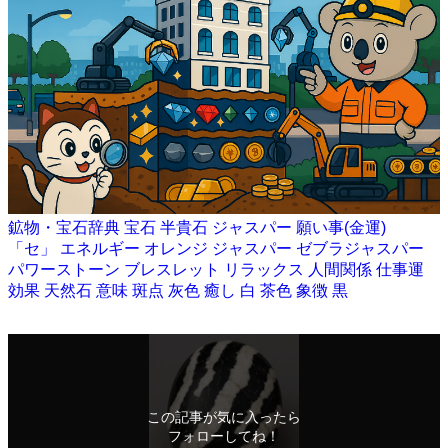
鉱物・宝石辞典
宝石
半貴石
ジャスパー
願い事(金運)
「セ」
エネルギー
オレンジ
ジャスパー
ゼブラジャスパー
パワーストーン
ブレスレット
リラックス
人間関係
仕事運
効果
天然石
意味
斑点
灰色
癒し
白
茶色
象徴
黒
この記事が気に入ったら
フォローしてね！