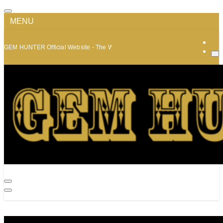
MENU
GEM HUNTER Official Website - The World of Minerals and Jewelry