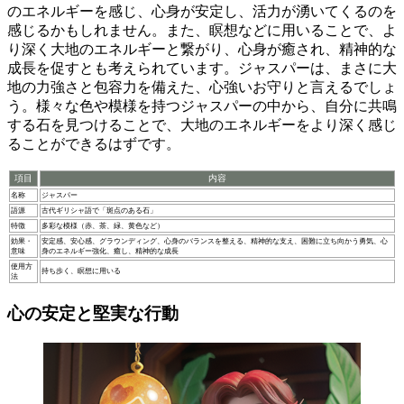
のエネルギーを感じ、心身が安定し、活力が湧いてくるのを
感じるかもしれません。また、瞑想などに用いることで、よ
り深く大地のエネルギーと繋がり、心身が癒され、精神的な
成長を促すとも考えられています。ジャスパーは、まさに大
地の力強さと包容力を備えた、心強いお守りと言えるでしょ
う。様々な色や模様を持つジャスパーの中から、
自分に共鳴
する石を見つけることで、大地のエネルギーをより深く感じ
ることができる
はずです。
項目
内容
名称
ジャスパー
語源
古代ギリシャ語で「斑点のある石」
特徴
多彩な模様（赤、茶、緑、黄色など）
効果・
安定感、安心感、グラウンディング、心身のバランスを整える、精神的な支え、困難に立ち向かう勇気、心
意味
身のエネルギー強化、癒し、精神的な成長
使用方
持ち歩く、瞑想に用いる
法
心の安定と堅実な行動