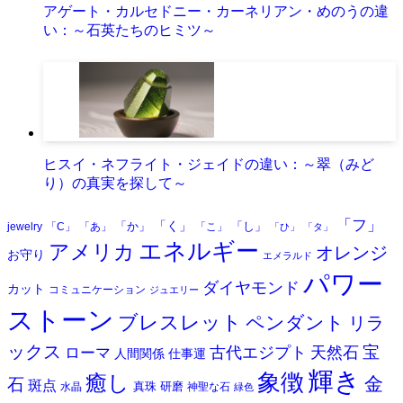
アゲート・カルセドニー・カーネリアン・めのうの違
い：～石英たちのヒミツ～
ヒスイ・ネフライト・ジェイドの違い：～翠（みど
り）の真実を探して～
「フ」
「く」
「か」
「し」
jewelry
「C」
「あ」
「こ」
「ひ」
「タ」
エネルギー
アメリカ
オレンジ
お守り
エメラルド
パワー
ダイヤモンド
カット
コミュニケーション
ジュエリー
ストーン
ブレスレット
ペンダント
リラ
ックス
天然石
宝
古代エジプト
ローマ
人間関係
仕事運
輝き
象徴
癒し
金
石
斑点
真珠
研磨
水晶
神聖な石
緑色