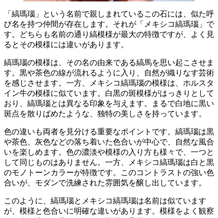
「縞瑪瑙」
という名前で親しまれているこの石には、似た呼
び名を持つ仲間が存在します。それが
「メキシコ縞瑪瑙」
で
す。どちらも名前の通り縞模様が最大の特徴ですが、よく見
るとその模様には違いがあります。
縞瑪瑙の模様は、その名の由来である
縞馬
を思い起こさせま
す。
黒や茶色の線が流れるように
入り、自然が織りなす芸術
を感じさせます。一方、メキシコ縞瑪瑙の模様は、
ホルスタ
イン牛
の模様に似ています。
白黒の斑模様
がはっきりとして
おり、縞瑪瑙とは異なる印象を与えます。まるで白地に黒い
斑点を散りばめたような、
独特の美しさ
を持っています。
色の違いも両者を見分ける重要なポイントです。縞瑪瑙は
黒
や茶色、灰色
などの落ち着いた色合いが中心で、自然な風合
いを楽しめます。色の濃淡や模様の入り方も様々で、一つと
して同じものはありません。一方、メキシコ縞瑪瑙は
白と黒
のモノトーンカラーが特徴です。このコントラストの強い色
合いが、モダンで洗練された雰囲気を醸し出しています。
このように、縞瑪瑙とメキシコ縞瑪瑙は名前は似ています
が、模様と色合いに明確な違いがあります。模様をよく観察