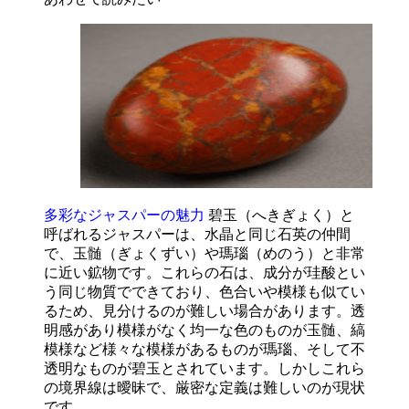
多彩なジャスパーの魅力
碧玉（へきぎょく）と
呼ばれるジャスパーは、水晶と同じ石英の仲間
で、玉髄（ぎょくずい）や瑪瑙（めのう）と非常
に近い鉱物です。これらの石は、成分が珪酸とい
う同じ物質でできており、色合いや模様も似てい
るため、見分けるのが難しい場合があります。透
明感があり模様がなく均一な色のものが玉髄、縞
模様など様々な模様があるものが瑪瑙、そして不
透明なものが碧玉とされています。しかしこれら
の境界線は曖昧で、厳密な定義は難しいのが現状
です。