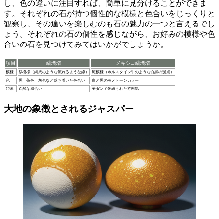
し、色の違いに注目すれば、
簡単に見分ける
ことができま
す。それぞれの石が持つ
個性的な模様と色合い
をじっくりと
観察し、その違いを楽しむのも石の魅力の一つと言えるでし
ょう。それぞれの石の個性を感じながら、お好みの模様や色
合いの石を見つけてみてはいかがでしょうか。
項目
縞瑪瑙
メキシコ縞瑪瑙
模様
縞模様（縞馬のような流れるような線）
斑模様（ホルスタイン牛のような白黒の斑点）
色
黒、茶色、灰色など落ち着いた色合い
白と黒のモノトーンカラー
印象
自然な風合い
モダンで洗練された雰囲気
大地の象徴とされるジャスパー