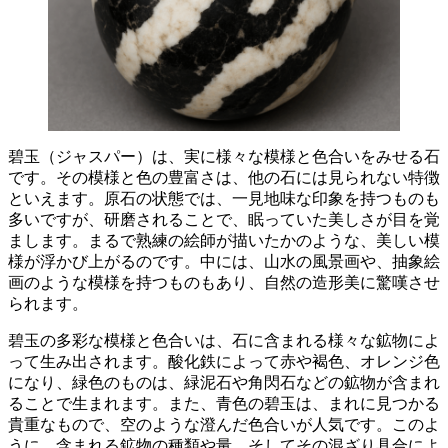
碧玉（ジャスパー）は、実に様々な模様と色合いをみせる石
です。その
模様と色の豊富さ
は、他の石には見られない特徴
といえます。原石の状態では、一見地味な印象を持つものも
多いですが、研磨されることで、眠っていた美しさが目を覚
まします。まるで熟練の絵師が描いたかのような、美しい模
様が浮かび上がるのです。中には、山水の風景画や、抽象絵
画のような模様を持つものもあり、自然の造形美に驚嘆させ
られます。
碧玉の多彩な模様と色合いは、石に含まれる
様々な鉱物
によ
って生み出されます。酸化鉄によって赤や褐色、オレンジ色
になり、緑色のものは、緑泥石や角閃石などの鉱物が含まれ
ることで生まれます。また、青色の碧玉は、まれに見つかる
貴重なもので、空のような澄んだ色合いが人気です。このよ
うに、含まれる鉱物の種類や量、そしてその混ざり具合によ