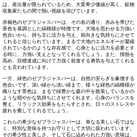
は、産出量が限られているため、大変希少価値が高く、鉱物
収集家たちの間で熱い視線を浴びています。
赤褐色のゼブラジャスパーは、その名の通り、赤みを帯びた
茶色を基調とした縞模様が特徴
です。大地を思わせる力強い
色合いから、持ち主に活力を与え、前向きな気持ちにさせて
くれると信じられています。まるで大地のエネルギーが凝縮
されているかのような存在感で、心身ともに活力を必要とす
る時に、力強い支えとなってくれるでしょう。また、
情熱を
高め、目標達成に向けて力強く前進する勇気を与えてくれる
とも言われています。
一方、緑色のゼブラジャスパーは、自然の安らぎを象徴する
色合いです。深い緑から淡い緑まで、様々な緑色の縞模様が
織りなす景色は、まるで緑豊かな森の中を散策しているかの
ような穏やかな気持ちにさせてくれます。
心身のバランスを
整え、リラックス効果をもたらす
とされ、日々のストレスや
疲れを癒してくれるでしょう。
これらの希少なゼブラジャスパーは、単なる美しい石ではな
く、特別な意味を持つお守りとして大切に扱われています。
その希少性と美しさ、そして石に込められた力強い意味は、