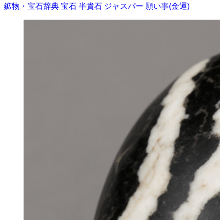
鉱物・宝石辞典
宝石
半貴石
ジャスパー
願い事(金運)