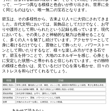
って、一つ一つ異なる模様と色合いが作り出され、世界に全
く同じものはない、
唯一無二の宝石
となります。
碧玉は、その多様性から、
古来より人々に大切にされてきま
した
。古代文明においては、装飾品としてだけでなく、お守
りや護符として用いられたという記録も残っています。現代
においても、その
美しさと神秘的な魅力
は色褪せることな
く、多くの人々を魅了し続けています。アクセサリーとして
身に着けるだけでなく、置物として飾ったり、パワーストー
ンとして用いたりするなど、様々な楽しみ方ができる石で
す。碧玉を持つことで、
大地のエネルギー
を感じ、心身とも
に安定した状態へと導かれると信じられています。その独特
の模様と色合いは、見ているだけで心を落ち着かせ、日々の
ストレスを和らげてくれるでしょう。
特徴
詳細
模様と色合い
非常に多様。酸化鉄により赤、褐色、オレンジ色、緑泥石や角閃石により緑色、希少な青色も存在。
鉱物含有
含まれる鉱物の種類、量、混ざり具合により模様と色合いが決定。
歴史的用途
古代文明で装飾品、お守り、護符として使用。
現代的用途
アクセサリー、置物、パワーストーンとして使用。
効果
大地のエネルギーを感じ、心身安定、ストレス軽減。
あわせて読みたい