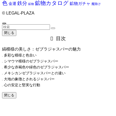
色
鉱物カタログ
鉄分
鉱物ガチャ
金運
魔除け
鉱物
©
LEGAL-PLAZA
閉じる
目次
縞模様の美しさ：ゼブラジャスパーの魅力
多彩な模様と色合い
シマウマ模様のゼブラジャスパー
希少な赤褐色や緑色のゼブラジャスパー
メキシカンゼブラジャスパーとの違い
大地の象徴とされるジャスパー
心の安定と堅実な行動
閉じる