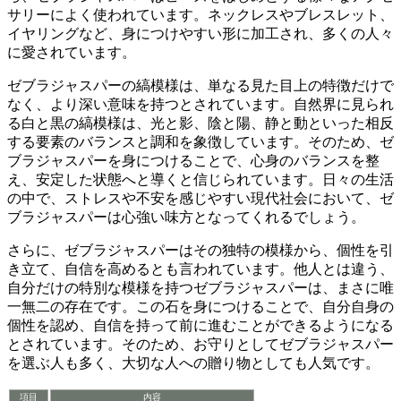
サリーによく使われています。ネックレスやブレスレット、
イヤリングなど、身につけやすい形に加工され、多くの人々
に愛されています。
ゼブラジャスパーの縞模様は、単なる見た目上の特徴だけで
なく、
より深い意味
を持つとされています。自然界に見られ
る白と黒の縞模様は、光と影、陰と陽、静と動といった
相反
する要素のバランスと調和
を象徴しています。そのため、ゼ
ブラジャスパーを身につけることで、心身のバランスを整
え、安定した状態へと導くと信じられています。日々の生活
の中で、ストレスや不安を感じやすい現代社会において、ゼ
ブラジャスパーは心強い味方となってくれるでしょう。
さらに、ゼブラジャスパーはその独特の模様から、
個性を引
き立て、自信を高める
とも言われています。他人とは違う、
自分だけの特別な模様を持つゼブラジャスパーは、まさに
唯
一無二の存在
です。この石を身につけることで、自分自身の
個性を認め、自信を持って前に進むことができるようになる
とされています。そのため、お守りとしてゼブラジャスパー
を選ぶ人も多く、大切な人への贈り物としても人気です。
項目
内容