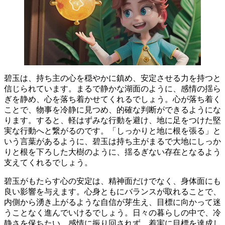
碧玉は、持ち主の心を穏やかに鎮め、安定させる力を持つと
信じられています。
まるで静かな湖面のように、感情の揺ら
ぎを静め、心を落ち着かせてくれるでしょう。心が落ち着く
ことで、物事を冷静に見つめ、的確な判断ができるようにな
ります。すると、
軽はずみな行動を避け、地に足をつけた堅
実な行動へと繋がる
のです。「しっかりと地に根を張る」と
いう言葉があるように、碧玉は持ち主がまるで大地にしっか
りと根を下ろした大樹のように、揺るぎない存在となるよう
支えてくれるでしょう。
碧玉がもたらす心の安定は、精神面だけでなく、身体面にも
良い影響を与えます。心身ともにバランスが取れることで、
内側から湧き上がるような自信が芽生え、目標に向かって迷
うことなく進んでいける
でしょう。日々の暮らしの中で、冷
静さを保ちたい、感情に振り回されず、
着実に目標を達成し