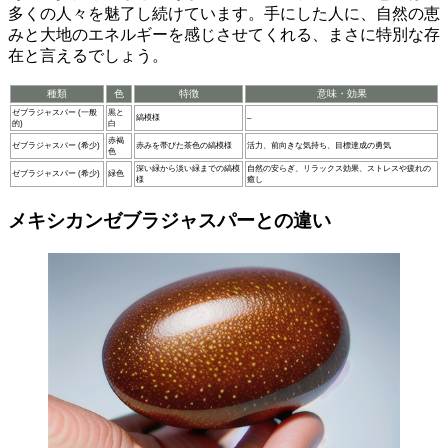
多くの人々を魅了し続けています。手にした人に、自然の恵
みと大地のエネルギーを感じさせてくれる、まさに特別な存
在と言えるでしょう。
種類
色
特徴
意味・効果
ゼブラジャスパー (一般
黒と
縞模様
–
的)
白
赤褐
ゼブラジャスパー (希少)
赤みを帯びた茶色の縞模様
活力、前向きな気持ち、目標達成の勇気
色
深い緑から淡い緑までの縞模
自然の安らぎ、リラックス効果、ストレスや疲れの
ゼブラジャスパー (希少)
緑色
様
癒し
メキシカンゼブラジャスパーとの違い