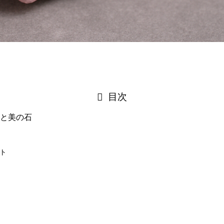
目次
と美の石
ト