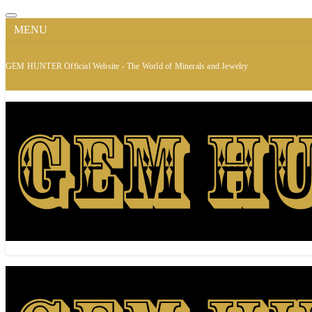
MENU
GEM HUNTER Official Website - The World of Minerals and Jewelry