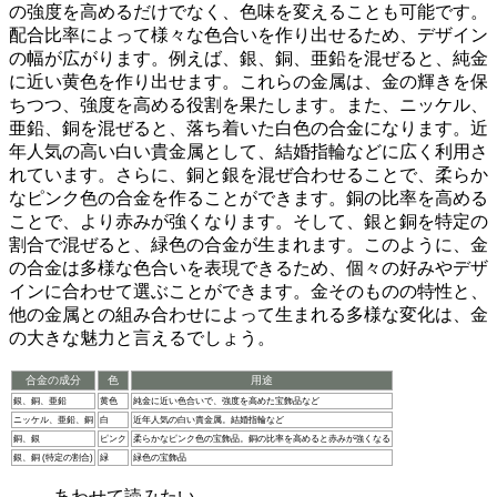
の強度を高めるだけでなく、色味を変えることも可能です。
配合比率によって様々な色合いを作り出せるため、デザイン
の幅が広がります。例えば、銀、銅、亜鉛を混ぜると、純金
に近い黄色を作り出せます。これらの金属は、金の輝きを保
ちつつ、強度を高める役割を果たします。また、ニッケル、
亜鉛、銅を混ぜると、落ち着いた白色の合金になります。近
年人気の高い白い貴金属として、結婚指輪などに広く利用さ
れています。さらに、銅と銀を混ぜ合わせることで、柔らか
なピンク色の合金を作ることができます。銅の比率を高める
ことで、より赤みが強くなります。そして、
銀と銅を特定の
割合で混ぜると、緑色の合金が生まれます
。このように、金
の合金は多様な色合いを表現できるため、個々の好みやデザ
インに合わせて選ぶことができます。金そのものの特性と、
他の金属との組み合わせによって生まれる多様な変化は、金
の大きな魅力と言えるでしょう。
合金の成分
色
用途
銀、銅、亜鉛
黄色
純金に近い色合いで、強度を高めた宝飾品など
ニッケル、亜鉛、銅
白
近年人気の白い貴金属。結婚指輪など
銅、銀
ピンク
柔らかなピンク色の宝飾品。銅の比率を高めると赤みが強くなる
銀、銅 (特定の割合)
緑
緑色の宝飾品
あわせて読みたい