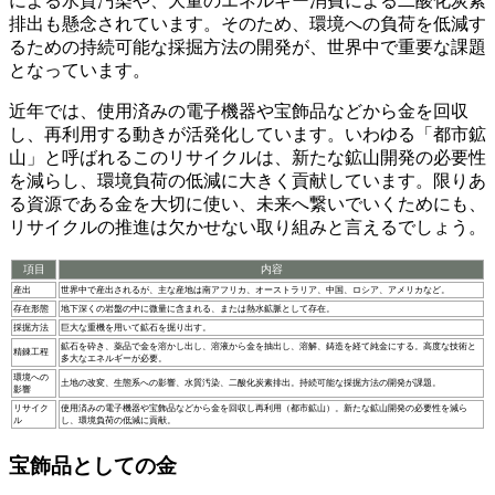
による水質汚染や、大量のエネルギー消費による二酸化炭素
排出も懸念されています。そのため、環境への負荷を低減す
るための
持続可能な採掘方法の開発
が、世界中で重要な課題
となっています。
近年では、
使用済みの電子機器や宝飾品などから金を回収
し、再利用する動き
が活発化しています。いわゆる「都市鉱
山」と呼ばれるこのリサイクルは、新たな鉱山開発の必要性
を減らし、環境負荷の低減に大きく貢献しています。限りあ
る資源である金を大切に使い、未来へ繋いでいくためにも、
リサイクルの推進は欠かせない取り組みと言えるでしょう。
項目
内容
産出
世界中で産出されるが、主な産地は南アフリカ、オーストラリア、中国、ロシア、アメリカなど。
存在形態
地下深くの岩盤の中に微量に含まれる、または熱水鉱脈として存在。
採掘方法
巨大な重機を用いて鉱石を掘り出す。
鉱石を砕き、薬品で金を溶かし出し、溶液から金を抽出し、溶解、鋳造を経て純金にする。高度な技術と
精錬工程
多大なエネルギーが必要。
環境への
土地の改変、生態系への影響、水質汚染、二酸化炭素排出。持続可能な採掘方法の開発が課題。
影響
リサイク
使用済みの電子機器や宝飾品などから金を回収し再利用（都市鉱山）。新たな鉱山開発の必要性を減ら
ル
し、環境負荷の低減に貢献。
宝飾品としての金