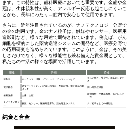
ます。この特性は、歯科医療においても重要です。金歯や金
冠は、
生体親和性
が高く、アレルギー反応も起こしにくいこ
とから、長年にわたり口腔内で安心して使用できます。
さらに、近年注目されているのが、
ナノテクノロジー分野
で
の金の利用です。金のナノ粒子は、
触媒
や
センサー
、
医療用
造影剤
など、様々な用途で期待されています。例えば、がん
細胞を標的にした薬物送達システムの開発など、医療分野で
の応用研究も進められています。このように、金は、その美
しさだけでなく、様々な
機能性
も兼ね備えた貴金属として、
私たちの生活の様々な場面
で活躍しています。
用途
詳細
特性
美しい輝き、希少性、加工のしやす
装飾品
ネックレス、指輪、イヤリング、ブレスレットなど
さ
スマートフォン、パソコンの接点、配線材料、電子部品の金
電子機器
高い電気伝導性
メッキ
耐腐食性、生体親和性、低アレルギ
歯科医療
金歯、金冠
ー性
ナノテクノロジ
触媒、センサー、医療用造影剤、薬物送達システム
ナノ粒子としての機能性
ー
純金と合金