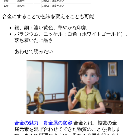
14金
約58%
–
18金より強度が高い
10金
約42%
–
14金より強度が高い
合金にすることで色味を変えることも可能
銀、銅：濃い黄色、華やかな印象
パラジウム、ニッケル：白色（ホワイトゴールド）、
落ち着いた上品さ
あわせて読みたい
合金の魅力：貴金属の変容
合金とは、複数の金
属元素を混ぜ合わせてできた物質のことを指しま