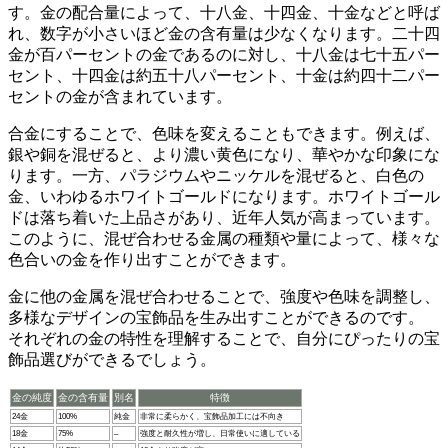
す。金の配合量によって、十八金、十四金、十金などと呼ば
れ、数字が小さいほど金の含有量は少なくなります。二十四
金が百パーセントの金であるのに対し、十八金は七十五パー
セント、十四金は約五十八パーセント、十金は約四十二パー
セントの金が含まれています。
合金にすることで、色味を変えることもできます。
例えば、
銀や銅を混ぜると、より濃い黄色になり、華やかな印象にな
ります。一方、パラジウムやニッケルを混ぜると、白色の
金、いわゆるホワイトゴールドになります。ホワイトゴール
ドは落ち着いた上品さがあり、近年人気が高まっています。
このように、混ぜ合わせる金属の種類や量によって、様々な
色合いの金を作り出すことができます。
金に他の金属を混ぜ合わせることで、強度や色味を調整し、
多様なデザインの宝飾品を生み出すことができるのです。
それぞれの金の特性を理解することで、自分にぴったりの宝
飾品選びができるでしょう。
金の純度
金の含有量
別名
特徴
24金
100%
純金
非常に柔らかく、宝飾品加工には不向き
18金
75%
–
強度と耐久性が増し、日常使いに適している