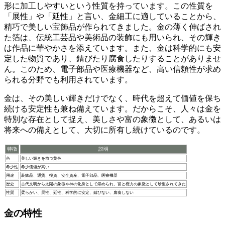
形に加工しやすいという性質を持っています。この性質を
「展性」や「延性」と言い、金細工に適していることから、
精巧で美しい宝飾品が作られてきました。
金の薄く伸ばされ
た箔は、伝統工芸品や美術品の装飾にも用いられ、その輝き
は作品に華やかさを添えています。また、金は科学的にも安
定した物質であり、錆びたり腐食したりすることがありませ
ん。このため、
電子部品や医療機器など、高い信頼性が求め
られる分野でも利用されています。
金は、その美しい輝きだけでなく、時代を超えて価値を保ち
続ける安定性も兼ね備えています。だからこそ、人々は金を
特別な存在として捉え、
美しさや富の象徴として、あるいは
将来への備えとして、大切に所有し続けているのです。
特徴
説明
色
美しい輝きを放つ黄色
希少性
希少価値が高い
用途
装飾品、通貨、投資、安全資産、電子部品、医療機器
歴史
古代文明から太陽の象徴や神の化身として崇められ、富と権力の象徴として珍重されてきた
性質
柔らかい、展性、延性、科学的に安定、錆びない、腐食しない
金の特性