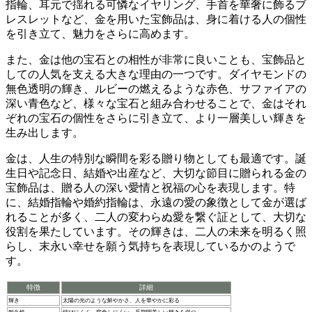
指輪、耳元で揺れる可憐なイヤリング、手首を華奢に飾るブ
レスレットなど、金を用いた宝飾品は、身に着ける人の個性
を引き立て、魅力をさらに高めます。
また、金は他の宝石との相性が非常に良いことも、宝飾品と
しての人気を支える大きな理由の一つです。
ダイヤモンドの
無色透明の輝き、ルビーの燃えるような赤色、サファイアの
深い青色など、様々な宝石と組み合わせることで、金はそれ
ぞれの宝石の個性をさらに引き立て、より一層美しい輝きを
生み出します。
金は、人生の特別な瞬間を彩る贈り物としても最適です。
誕
生日や記念日、結婚や出産など、大切な節目に贈られる金の
宝飾品は、贈る人の深い愛情と祝福の心を表現します。特
に、結婚指輪や婚約指輪は、永遠の愛の象徴として金が選ば
れることが多く、二人の変わらぬ愛を繋ぐ証として、大切な
役割を果たしています。その輝きは、二人の未来を明るく照
らし、末永い幸せを願う気持ちを表現しているかのようで
す。
特徴
詳細
輝き
太陽の光のような鮮やかさ、人を華やかに彩る