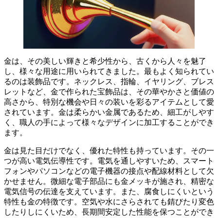
金は、その美しい輝きと希少性から、古くから人々を魅了
し、様々な用途に用いられてきました。
最もよく知られてい
るのは装飾品です。ネックレス、指輪、イヤリング、ブレス
レットなど、金で作られた宝飾品は、その
華やかさ
と
価値の
高さ
から、特別な機会や日々の装いを彩るアイテムとして愛
されています。金は柔らかい金属であるため、細工がしやす
く、
職人の手によって様々なデザインに加工
することができ
ます。
金は見た目だけでなく、
優れた特性
も持っています。その一
つが
高い電気伝導性
です。電気を通しやすいため、スマート
フォンやパソコンなどの電子機器の接点や配線材料として欠
かせません。微細な電子部品にも
金メッキ
が施され、精密な
電気信号の伝達を支えています。また、
腐食しにくい
という
特性も金の特徴です。空気や水にさらされても錆びたり変色
したりしにくいため、
長期間安定した性能
を保つことができ