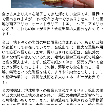
金は古来より人々を魅了してきた輝かしい金属です。世界中
で産出されますが、その分布は均一ではありません。
主な産
地は南アフリカ、オーストラリア、中国、ロシア、アメリカ
など
で、これらの国々が世界の金産出量の大部分を占めてい
ます。
金は、地下深くの岩盤の中に微量に含まれるか、あるいは熱
水鉱脈として存在しています。金鉱山では、巨大な重機を用
いて鉱石を掘り出します。掘り出された鉱石は、金以外の
様々な物質を含んでいるため、
複雑な精錬工程
を経て純金へ
と姿を変えます。まず、鉱石を細かく砕き、薬品を用いて金
だけを溶かし出します。その後、溶液から金を抽出し、溶
解、鋳造といった過程を経て、ようやく純金となります。こ
の精錬作業には、高度な技術と多大なエネルギーが必要で
す。
金の採掘は、地球環境への影響も無視できません。
鉱山の開
発は大規模な土地の改変を伴い、周辺の生態系に影響を与え
る可能性
があります。また、精錬過程で使用される化学物質