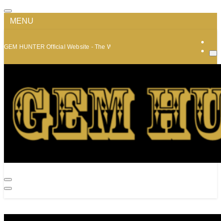
MENU
GEM HUNTER Official Website - The World of Minerals and Jewelry