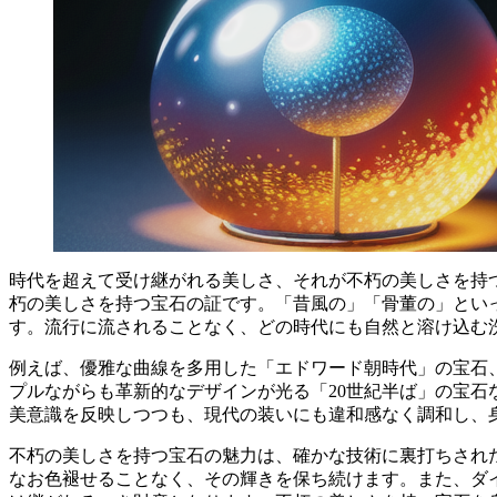
時代を超えて受け継がれる美しさ、それが
不朽の美しさ
を持
朽の美しさを持つ宝石の証です。「昔風の」「骨董の」とい
す。流行に流されることなく、どの時代にも自然と溶け込む
例えば、優雅な曲線を多用した「エドワード朝時代」の宝石
プルながらも革新的なデザインが光る「20世紀半ば」の宝
美意識を反映しつつも、現代の装いにも違和感なく調和し、
不朽の美しさを持つ宝石の魅力は、確かな技術に裏打ちされ
なお色褪せることなく、その輝きを保ち続けます。また、ダ