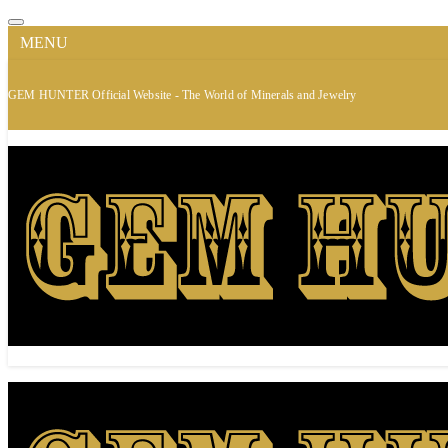
MENU
GEM HUNTER Official Website - The World of Minerals and Jewelry