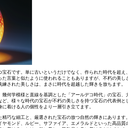
つ宝石です。単に古いというだけでなく、作られた時代を超え
った言葉と似たように使われることもありますが、不朽の美し
洗練された美しさは、まさに時代を超越した輝きを放ちます。
、幾何学模様と直線を基調とした「アールデコ時代」の宝石、
石など、様々な時代の宝石が不朽の美しさを持つ宝石の代表例と
身に着ける人の個性をより一層引き立てます。
た精巧な細工と、厳選された宝石の放つ自然の輝き
にあります
イヤモンド、ルビー、サファイア、エメラルドといった高品質