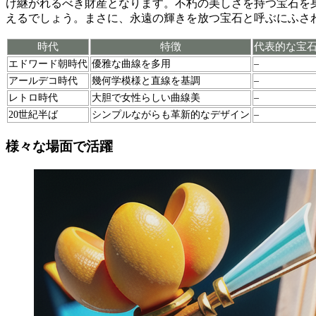
け継がれるべき財産となります。不朽の美しさを持つ宝石を
えるでしょう。まさに、
永遠の輝きを放つ宝石
と呼ぶにふさ
時代
特徴
代表的な宝
エドワード朝時代
優雅な曲線を多用
–
アールデコ時代
幾何学模様と直線を基調
–
レトロ時代
大胆で女性らしい曲線美
–
20世紀半ば
シンプルながらも革新的なデザイン
–
様々な場面で活躍