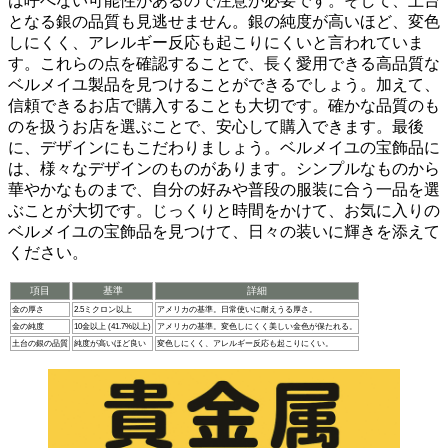
は呼べない可能性があるので注意が必要です。そして、土台
となる銀の品質も見逃せません。銀の純度が高いほど、変色
しにくく、アレルギー反応も起こりにくいと言われていま
す。これらの点を確認することで、長く愛用できる高品質な
ベルメイユ製品を見つけることができるでしょう。加えて、
信頼できるお店で購入することも大切です。
確かな品質のも
のを扱うお店を選ぶことで、安心して購入できます。最後
に、デザインにもこだわりましょう。ベルメイユの宝飾品に
は、様々なデザインのものがあります。シンプルなものから
華やかなものまで、
自分の好みや普段の服装に合う一品を選
ぶことが大切です
。じっくりと時間をかけて、お気に入りの
ベルメイユの宝飾品を見つけて、日々の装いに輝きを添えて
ください。
項目
基準
詳細
金の厚さ
2.5ミクロン以上
アメリカの基準。日常使いに耐えうる厚さ。
金の純度
10金以上 (41.7%以上)
アメリカの基準。変色しにくく美しい金色が保たれる。
土台の銀の品質
純度が高いほど良い
変色しにくく、アレルギー反応も起こりにくい。