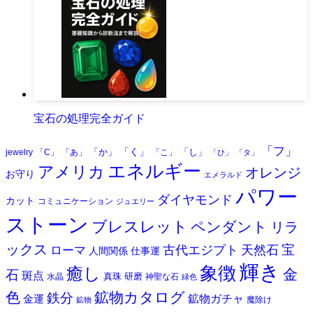
宝石の処理完全ガイド
「フ」
「く」
「か」
「し」
jewelry
「C」
「あ」
「こ」
「ひ」
「タ」
エネルギー
アメリカ
オレンジ
お守り
エメラルド
パワー
ダイヤモンド
カット
コミュニケーション
ジュエリー
ストーン
ブレスレット
ペンダント
リラ
ックス
天然石
宝
古代エジプト
ローマ
人間関係
仕事運
輝き
象徴
癒し
金
石
斑点
真珠
研磨
水晶
神聖な石
緑色
色
鉱物カタログ
鉄分
鉱物ガチャ
金運
魔除け
鉱物