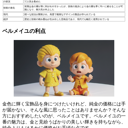
の状況
で人気を集めた
初期は金の層が薄く剥がれやすかったが、技術の進歩により金の層を厚く均一に被せることが可
技術の進化
能になり、耐久性が向上した
現代
様々な技法が開発され、高度で複雑なデザインの製品が作られている
総評
歴史と技術の積み重ねが生み出した芸術品であり、現代でも幅広く使用されている
ベルメイユの利点
金色に輝く宝飾品を身につけたいけれど、純金の価格には手
が届かない
、そんな風に思ったことはありませんか？そんな
方におすすめしたいのが、ベルメイユです。ベルメイユの一
番の魅力は、
金と見紛うばかりの美しい輝きを持ちながら、
純金よりもはるかに価格がお手頃
な点です。