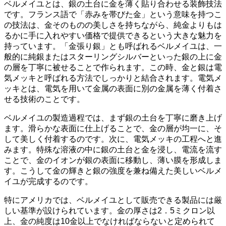
ベルメイユとは、銀の土台に金を薄く貼り合わせる装飾技法
です。フランス語で「赤みを帯びた金」という意味を持つこ
の技法は、金そのものの美しさを持ちながら、純金よりもは
るかに
手に入れやすい価格
で提供できるという大きな魅力を
持っています。「金張り銀」とも呼ばれるベルメイユは、一
般的に
純銀またはスターリングシルバー
といった銀の上に金
の層を丁寧に被せることで作られます。この時、金と銀は電
気メッキと呼ばれる方法でしっかりと結合されます。電気メ
ッキとは、電気を用いて金属の表面に別の金属を薄く付着さ
せる技術のことです。
ベルメイユの製造過程では、まず銀の土台を丁寧に磨き上げ
ます。滑らかな表面に仕上げることで、金の層が均一に、そ
して美しく付着するのです。次に、電気メッキの工程へと進
みます。特殊な溶液の中に銀の土台と金を浸し、電流を流す
ことで、金のイオンが銀の表面に移動し、薄い膜を形成しま
す。こうして
金の輝きと銀の強度
を兼ね備えた美しいベルメ
イユが完成するのです。
特にアメリカでは、ベルメイユとして販売できる製品には
厳
しい基準
が設けられています。金の厚さは2．5ミクロン以
上、金の純度は10金以上でなければならないと定められて