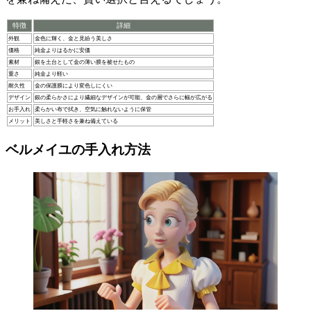
特徴
詳細
外観
金色に輝く、金と見紛う美しさ
価格
純金よりはるかに安価
素材
銀を土台として金の薄い膜を被せたもの
重さ
純金より軽い
耐久性
金の保護膜により変色しにくい
デザイン
銀の柔らかさにより繊細なデザインが可能、金の層でさらに幅が広がる
お手入れ
柔らかい布で拭き、空気に触れないように保管
メリット
美しさと手軽さを兼ね備えている
ベルメイユの手入れ方法