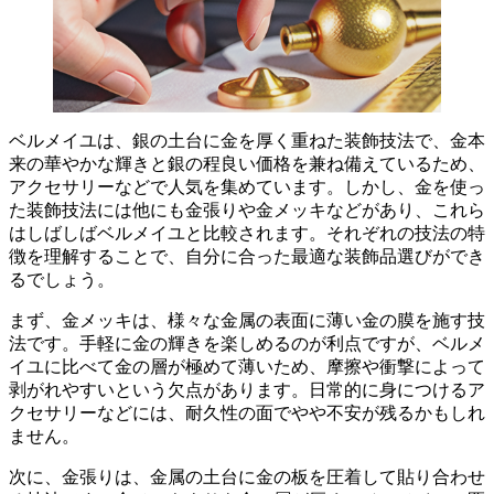
ベルメイユは、銀の土台に金を厚く重ねた装飾技法
で、金本
来の華やかな輝きと銀の程良い価格を兼ね備えているため、
アクセサリーなどで人気を集めています。しかし、金を使っ
た装飾技法には他にも金張りや金メッキなどがあり、これら
はしばしばベルメイユと比較されます。それぞれの技法の特
徴を理解することで、自分に合った最適な装飾品選びができ
るでしょう。
まず、
金メッキは、様々な金属の表面に薄い金の膜を施す技
法
です。手軽に金の輝きを楽しめるのが利点ですが、ベルメ
イユに比べて金の層が極めて薄いため、摩擦や衝撃によって
剥がれやすいという欠点があります。日常的に身につけるア
クセサリーなどには、耐久性の面でやや不安が残るかもしれ
ません。
次に、金張りは、金属の土台に金の板を圧着して貼り合わせ