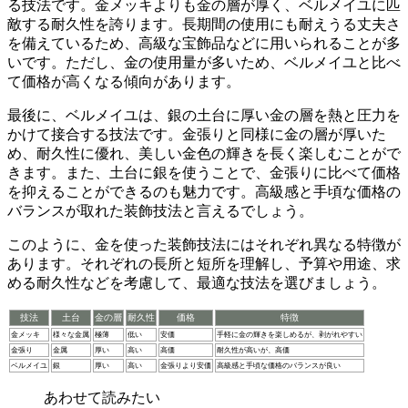
る技法です。金メッキよりも金の層が厚く、
ベルメイユに匹
敵する耐久性
を誇ります。長期間の使用にも耐えうる丈夫さ
を備えているため、高級な宝飾品などに用いられることが多
いです。ただし、金の使用量が多いため、ベルメイユと比べ
て価格が高くなる傾向があります。
最後に、ベルメイユは、銀の土台に厚い金の層を熱と圧力を
かけて接合する技法です。金張りと同様に金の層が厚いた
め、
耐久性に優れ、美しい金色の輝きを長く楽しむ
ことがで
きます。また、土台に銀を使うことで、金張りに比べて価格
を抑えることができるのも魅力です。
高級感と手頃な価格の
バランス
が取れた装飾技法と言えるでしょう。
このように、金を使った装飾技法にはそれぞれ異なる特徴が
あります。それぞれの長所と短所を理解し、予算や用途、求
める耐久性などを考慮して、最適な技法を選びましょう。
技法
土台
金の層
耐久性
価格
特徴
金メッキ
様々な金属
極薄
低い
安価
手軽に金の輝きを楽しめるが、剥がれやすい
金張り
金属
厚い
高い
高価
耐久性が高いが、高価
ベルメイユ
銀
厚い
高い
金張りより安価
高級感と手頃な価格のバランスが良い
あわせて読みたい