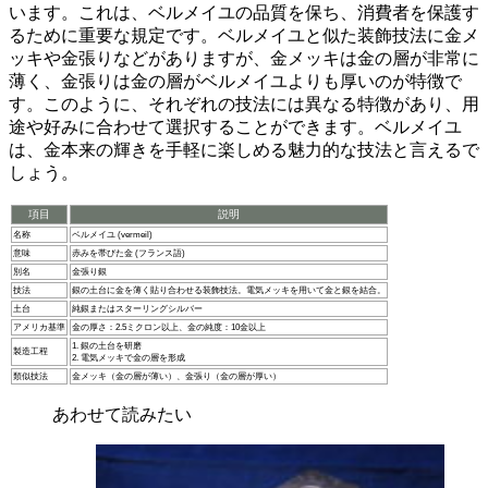
います。これは、ベルメイユの品質を保ち、消費者を保護す
るために重要な規定です。ベルメイユと似た装飾技法に金メ
ッキや金張りなどがありますが、金メッキは金の層が非常に
薄く、金張りは金の層がベルメイユよりも厚いのが特徴で
す。このように、それぞれの技法には異なる特徴があり、用
途や好みに合わせて選択することができます。ベルメイユ
は、
金本来の輝きを手軽に楽しめる
魅力的な技法と言えるで
しょう。
項目
説明
名称
ベルメイユ (vermeil)
意味
赤みを帯びた金 (フランス語)
別名
金張り銀
技法
銀の土台に金を薄く貼り合わせる装飾技法。電気メッキを用いて金と銀を結合。
土台
純銀またはスターリングシルバー
アメリカ基準
金の厚さ：2.5ミクロン以上、金の純度：10金以上
1. 銀の土台を研磨
製造工程
2. 電気メッキで金の層を形成
類似技法
金メッキ（金の層が薄い）、金張り（金の層が厚い）
あわせて読みたい