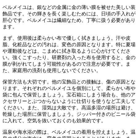
ベルメイユは、銀などの金属に金の薄い膜を被せた美しい装
飾品です
。その輝きを長く楽しむためには、日頃の手入れが
肝心です。ベルメイユは繊細なため、丁寧に扱う必要があり
ます。
まず、使用後は柔らかい布で優しく拭きましょう
。汗や皮
脂、化粧品などの汚れは、変色の原因となります。特に夏場
や運動後などは、こまめに拭き取るように心がけてくださ
い。強くこすったり、研磨剤の入った布を使用すると、金の
膜が剥がれてしまう可能性があるので注意が必要です。ま
た、家庭用の洗剤も使用しないでください。
保管方法も大切です
。他の宝飾品との接触は、傷の原因とな
ります。それぞれのベルメイユを個別にして、柔らかい布や
袋に包んで保管しましょう。宝石箱にしまう場合も、他のア
クセサリーとぶつからないように仕切りを使うなど工夫して
ください。また、湿気は大敵です。高温多湿の場所は避け、
乾燥した場所に保管しましょう。ジッパー付きのビニール袋
に入れて、空気を抜いておくのも効果的です。
温泉や海水浴の際は、ベルメイユの着用を控えましょう
。温