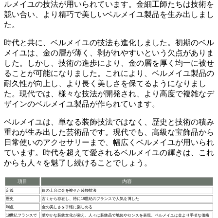
ルメイユの技法が用いられています。金細工師たちは技術を
競い合い、より精巧で美しいベルメイユ製品を生み出しまし
た。
時代と共に、ベルメイユの技法も進化しました。初期のベル
メイユは、金の層が薄く、剥がれやすいという欠点がありま
した。しかし、技術の進歩により、
金の層を厚く均一に被せ
る
ことが可能になりました。これにより、ベルメイユ製品の
耐久性が向上し、より長く美しさを保てるようになりまし
た。現代では、様々な技法が開発され、より高度で複雑なデ
ザインのベルメイユ製品が作られています。
ベルメイユは、単なる装飾技法ではなく、
歴史と技術の積み
重ね
が生み出した芸術品です。現代でも、高級な宝飾品から
日常使いのアクセサリーまで、幅広くベルメイユが用いられ
ています。時代を超えて愛されるベルメイユの輝きは、これ
からも人々を魅了し続けることでしょう。
項目
内容
定義
銀の土台に金を被せた装飾技法
歴史
古くから存在し、特に18世紀のフランスで人気を博した
利点
金の美しさを手軽に楽しめる
18世紀フランスで
華やかな装飾文化が栄え、人々は装飾品で地位やセンスを表現。ベルメイユは金より手頃な価格