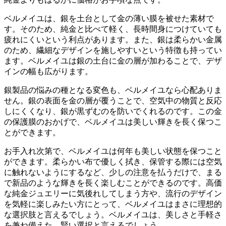
ベルメイユは、銀を土台として金の薄い膜を被せた素材で
す。そのため、
純金と比べて軽く、長時間身につけていても
疲れにくい
という利点があります。また、銀は柔らかい金属
のため、繊細なデザインを施しやすいという特徴も持ってい
ます。ベルメイユは銀の土台に金の層が加わることで、デザ
インの幅も広がります。
銀製品の悩みの種となる
変色も、ベルメイユなら心配ありま
せん
。銀の表面を金の層が覆うことで、空気中の物質と反応
しにくくなり、
銀が黒ずむのを防いでくれる
のです。この金
の保護膜のおかげで、ベルメイユは美しい輝きを長く保つこ
とができます。
お手入れ次第で、ベルメイユは何年も美しい状態を保つこと
ができます
。柔らかい布で優しく拭き、保管する際には空気
に触れないようにするなど、少しの注意を払うだけで、まる
で新品のような輝きを長く楽しむことができるのです。高価
な純金ジュエリーに気後れしてしまう方や、流行のデザイン
を気軽に楽しみたい方にとって、ベルメイユはまさに理想的
な選択肢と言えるでしょう。
ベルメイユは、美しさと手軽さ
を兼ね備えた、賢い選択
と言えるでしょう。