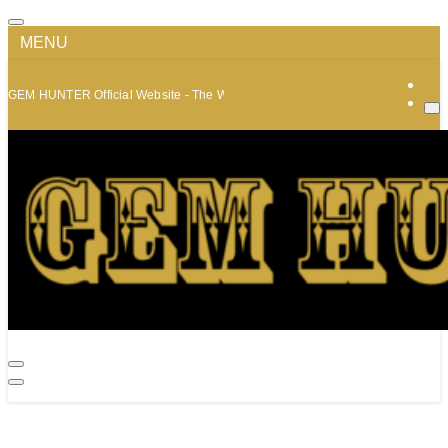
MENU
GEM HUNTER Official Website - The World of Minerals and Jewelry