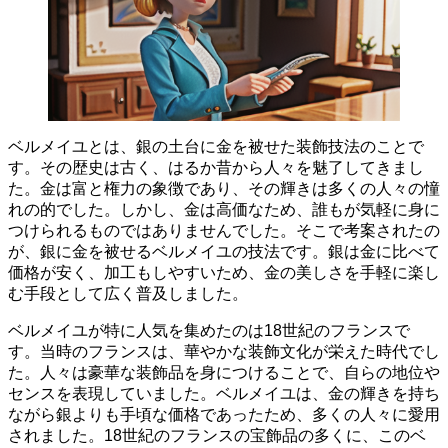
ベルメイユとは、銀の土台に金を被せた装飾技法のことで
す。その歴史は古く、はるか昔から人々を魅了してきまし
た。
金は富と権力の象徴
であり、その輝きは多くの人々の憧
れの的でした。しかし、金は高価なため、誰もが気軽に身に
つけられるものではありませんでした。そこで考案されたの
が、銀に金を被せるベルメイユの技法です。銀は金に比べて
価格が安く、加工もしやすいため、金の美しさを手軽に楽し
む手段として広く普及しました。
ベルメイユが特に人気を集めたのは18世紀のフランスで
す。当時のフランスは、華やかな装飾文化が栄えた時代でし
た。人々は豪華な装飾品を身につけることで、自らの地位や
センスを表現していました。ベルメイユは、金の輝きを持ち
ながら銀よりも手頃な価格であったため、多くの人々に愛用
されました。
18世紀のフランスの宝飾品
の多くに、このベ