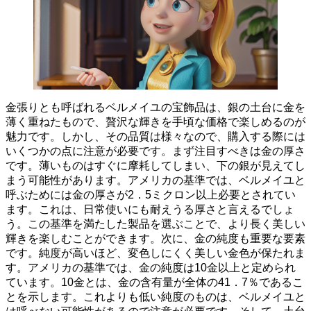
金張りとも呼ばれるベルメイユの宝飾品は、銀の土台に金を
薄く重ねたもので、贅沢な輝きを手頃な価格で楽しめるのが
魅力です。
しかし、その品質は様々なので、購入する際には
いくつかの点に注意が必要です。まず注目すべきは金の厚さ
です。薄いものはすぐに摩耗してしまい、下の銀が見えてし
まう可能性があります。
アメリカの基準では、ベルメイユと
呼ぶためには金の厚さが2．5ミクロン以上必要とされてい
ます。
これは、日常使いにも耐えうる厚さと言えるでしょ
う。この基準を満たした製品を選ぶことで、より長く美しい
輝きを楽しむことができます。次に、金の純度も重要な要素
です。純度が高いほど、変色しにくく美しい金色が保たれま
す。
アメリカの基準では、金の純度は10金以上と定められ
ています。
10金とは、金の含有量が全体の41．7％であるこ
とを示します。これよりも低い純度のものは、ベルメイユと