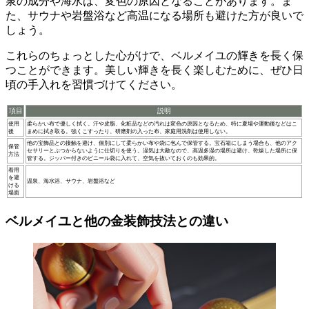
泉の成分や海水は、変色の原因となることがあります。ま
た、サウナや岩盤浴など高温になる場所も避けた方が良いで
しょう。
これらのちょっとした心がけで、ベルメイユの輝きを長く保
つことができます
。美しい輝きを長く楽しむために、ぜひ日
頃の手入れを習慣づけてください。
項目
説明
使用
柔らかい布で優しく拭く。汗や皮脂、化粧品などの汚れは変色の原因となるため、特に夏場や運動後などはこ
後
まめに拭き取る。強くこすったり、研磨剤の入った布、家庭用洗剤は使用しない。
他の宝飾品との接触を避け、個別にして柔らかい布や袋に包んで保管する。宝石箱にしまう場合も、他のアク
保管
セサリーとぶつからないように仕切りを使う。湿気は大敵なので、高温多湿の場所は避け、乾燥した場所に保
方法
管する。ジッパー付きのビニール袋に入れて、空気を抜いておくのも効果的。
着用
を避
温泉、海水浴、サウナ、岩盤浴など
ける
場面
ベルメイユと他の金装飾技法との違い