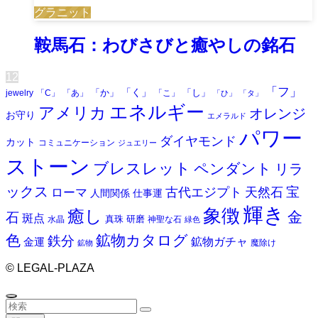
グラニット
鞍馬石：わびさびと癒やしの銘石
1
2
「フ」
「く」
「か」
「し」
jewelry
「C」
「あ」
「こ」
「ひ」
「タ」
エネルギー
アメリカ
オレンジ
お守り
エメラルド
パワー
ダイヤモンド
カット
コミュニケーション
ジュエリー
ストーン
ブレスレット
ペンダント
リラ
ックス
天然石
宝
古代エジプト
ローマ
人間関係
仕事運
輝き
象徴
癒し
金
石
斑点
真珠
研磨
水晶
神聖な石
緑色
色
鉱物カタログ
鉄分
鉱物ガチャ
金運
魔除け
鉱物
©
LEGAL-PLAZA