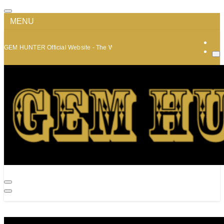
MENU
GEM HUNTER Official Website - The World of Minerals and Jewelry