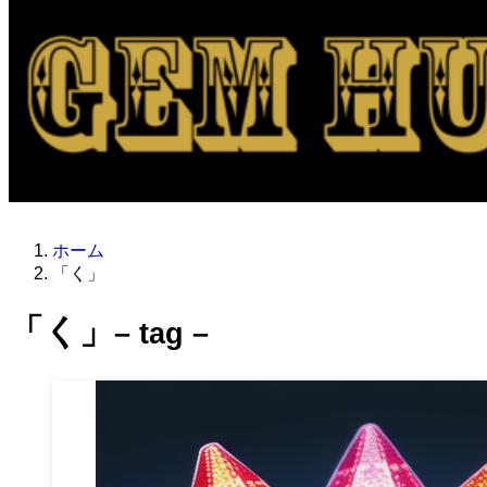
ホーム
「く」
「く」
– tag –