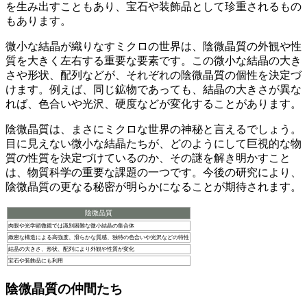
を生み出す
こともあり、宝石や装飾品として珍重されるもの
もあります。
微小な結晶が織りなすミクロの世界は、陰微晶質の外観や性
質を大きく左右する重要な要素
です。この微小な結晶の大き
さや形状、配列などが、それぞれの陰微晶質の個性を決定づ
けます。例えば、同じ鉱物であっても、結晶の大きさが異な
れば、色合いや光沢、硬度などが変化することがあります。
陰微晶質は、まさにミクロな世界の神秘
と言えるでしょう。
目に見えない微小な結晶たちが、どのようにして巨視的な物
質の性質を決定づけているのか、その謎を解き明かすこと
は、物質科学の重要な課題の一つです。今後の研究により、
陰微晶質の更なる秘密が明らかになることが期待されます。
陰微晶質
肉眼や光学顕微鏡では識別困難な微小結晶の集合体
緻密な構造による高強度、滑らかな質感、独特の色合いや光沢などの特性
結晶の大きさ、形状、配列により外観や性質が変化
宝石や装飾品にも利用
陰微晶質の仲間たち