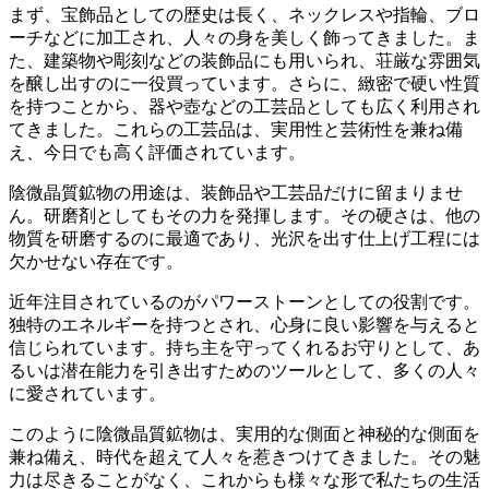
まず、
宝飾品としての歴史は長く
、ネックレスや指輪、ブロ
ーチなどに加工され、人々の身を美しく飾ってきました。ま
た、建築物や彫刻などの装飾品にも用いられ、荘厳な雰囲気
を醸し出すのに一役買っています。さらに、緻密で硬い性質
を持つことから、器や壺などの
工芸品
としても広く利用され
てきました。これらの工芸品は、
実用性と芸術性を兼ね備
え
、今日でも高く評価されています。
陰微晶質鉱物の用途は、装飾品や工芸品だけに留まりませ
ん。
研磨剤
としてもその力を発揮します。その硬さは、他の
物質を研磨するのに最適であり、
光沢を出す
仕上げ工程には
欠かせない存在です。
近年注目されているのが
パワーストーン
としての役割です。
独特のエネルギーを持つとされ、
心身に良い影響を与える
と
信じられています。持ち主を
守ってくれる
お守りとして、あ
るいは
潜在能力を引き出す
ためのツールとして、多くの人々
に愛されています。
このように陰微晶質鉱物は、
実用的な側面と神秘的な側面
を
兼ね備え、時代を超えて人々を惹きつけてきました。その魅
力は尽きることがなく、これからも様々な形で私たちの生活