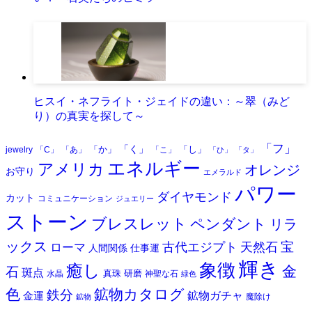
ヒスイ・ネフライト・ジェイドの違い：～翠（みど
り）の真実を探して～
「フ」
「く」
「か」
「し」
jewelry
「C」
「あ」
「こ」
「ひ」
「タ」
エネルギー
アメリカ
オレンジ
お守り
エメラルド
パワー
ダイヤモンド
カット
コミュニケーション
ジュエリー
ストーン
ブレスレット
ペンダント
リラ
ックス
天然石
宝
古代エジプト
ローマ
人間関係
仕事運
輝き
象徴
癒し
金
石
斑点
真珠
研磨
水晶
神聖な石
緑色
色
鉱物カタログ
鉄分
鉱物ガチャ
金運
魔除け
鉱物