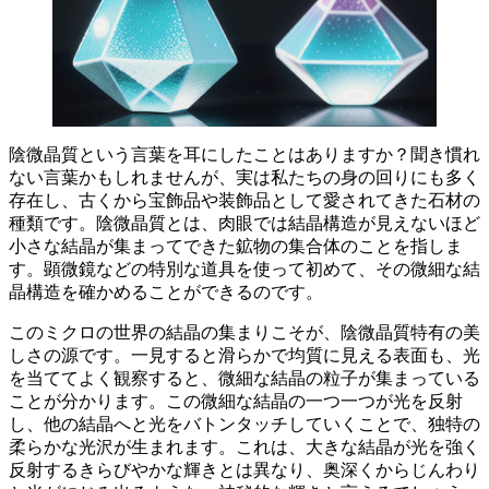
陰微晶質という言葉を耳にしたことはありますか？
聞き慣れ
ない言葉かもしれませんが、実は私たちの身の回りにも多く
存在し、古くから宝飾品や装飾品として愛されてきた石材の
種類です。陰微晶質とは、
肉眼では結晶構造が見えないほど
小さな結晶が集まってできた鉱物の集合体
のことを指しま
す。顕微鏡などの特別な道具を使って初めて、その微細な結
晶構造を確かめることができるのです。
このミクロの世界の結晶の集まりこそが、陰微晶質特有の美
しさの源です。一見すると滑らかで均質に見える表面も、光
を当ててよく観察すると、微細な結晶の粒子が集まっている
ことが分かります。この
微細な結晶の一つ一つが光を反射
し、他の結晶へと光をバトンタッチしていくことで、
独特の
柔らかな光沢
が生まれます。これは、大きな結晶が光を強く
反射するきらびやかな輝きとは異なり、
奥深くからじんわり