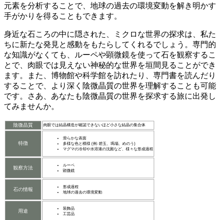
元素を分析することで、
地球の過去の環境変動
を解き明かす
手がかりを得ることもできます。
身近な石ころの中に隠された、ミクロな世界の探求は、
私た
ちに新たな発見と感動
をもたらしてくれるでしょう。専門的
な知識がなくても、ルーペや顕微鏡を使って石を観察するこ
とで、肉眼では見えない神秘的な世界を垣間見ることができ
ます。また、博物館や科学館を訪れたり、専門書を読んだり
することで、より深く陰微晶質の世界を理解することも可能
です。さあ、あなたも陰微晶質の世界を探求する旅に出発し
てみませんか。
陰微晶質
肉眼では結晶構造が確認できないほど小さな結晶の集合体
滑らかな表面
特徴
多様な色と模様 (例: 碧玉、瑪瑙、めのう)
マグマの冷却や水溶液の沈殿など、様々な形成過程
ルーペ
観察方法
顕微鏡
形成過程
石の情報
地球の過去の環境変動
装飾品
用途
工芸品