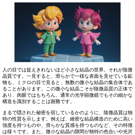
人の目では捉えきれないほど小さな結晶の世界
。それが陰微
晶質です。一見すると、滑らかで一様な表面を見せている鉱
物も、
ミクロの目で見ると、無数の微小な結晶の集合体
であ
ることがあります。この微小な結晶こそが陰微晶質の正体で
あり、肉眼ではもちろん、通常の光学顕微鏡でもその細かな
構造を識別することは困難です。
まるで隠された秘密を宿しているかのように、陰微晶質は独
特の性質を示します。例えば、
緻密な結晶構造のために高い
強度
を持つものや、
滑らかな質感を持つ
ものなど、その特徴
は様々です。また、微小な結晶の隙間が
独特の色合いや光沢