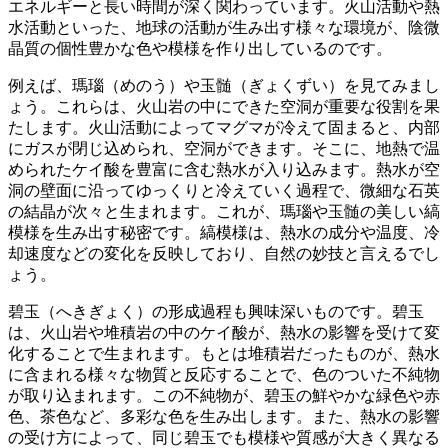
エネルギーと長い時間
が深く関わっています。火山活動や熱
水活動といった、地球の活動が生み出す様々な環境が、陰微
晶質の個性豊かな色や模様を作り出しているのです。
例えば、瑪瑙（めのう）や玉髄（ぎょくずい）を見てみまし
ょう。これらは、
火山岩の中にできた空洞
が重要な役割を果
たします。火山活動によってマグマが冷えて固まると、内部
にガスが閉じ込められ、空洞ができます。そこに、地熱で温
められたケイ酸を豊富に含む熱水が入り込みます。熱水が空
洞の壁面に沿ってゆっくりと冷えていく過程で、微細な石英
の結晶が次々と生まれます。これが、瑪瑙や玉髄の美しい縞
模様を生み出す秘密です。
縞模様は、熱水の成分や温度、冷
却速度などの変化
を反映しており、自然の妙技と言えるでし
ょう。
碧玉（へきぎょく）の形成過程も興味深いものです。碧玉
は、火山岩や堆積岩の中のケイ酸が、熱水の影響を受けて変
化することで生まれます。もとは堆積岩だったものが、
熱水
に含まれる様々な物質と反応
することで、色のついた不純物
が取り込まれます。この不純物が、碧玉の鮮やかな緑色や赤
色、茶色など、多彩な色を生み出します。また、熱水の影響
の受け方によって、
同じ碧玉でも模様や質感が大きく異なる