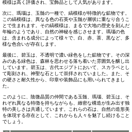
模様は高く評価され、宝飾品として人気があります。
次に、
瑪瑙は、玉髄の一種で、縞模様が特徴的な鉱物
です。
この縞模様は、異なる色の石英や玉髄が層状に重なり合うこ
とで生まれます。
その縞模様は、まるで大地の歴史を刻んだ
年輪のようであり、自然の神秘を感じさせます。瑪瑙の色
は、含まれる成分によって様々で、白、赤、茶、黒など、多
様な色合いが存在します。
最後に、
碧玉は、不透明で濃い緑色をした鉱物
です。その深
みのある緑色は、森林を思わせる落ち着いた雰囲気を醸し出
しています。碧玉は、古代エジプトにおいて、スカラベとし
て彫刻され、神聖な石として崇拝されていました。また、そ
の硬さと耐久性から、印章や装飾品にも用いられてきまし
た。
このように、陰微晶質の仲間である玉髄、瑪瑙、碧玉は、そ
れぞれ異なる特徴を持ちながらも、
緻密な構造が生み出す独
特の美しさ
は共通しています。これらの石は、自然の造形美
を体現する存在として、これからも人々を魅了し続けること
でしょう。