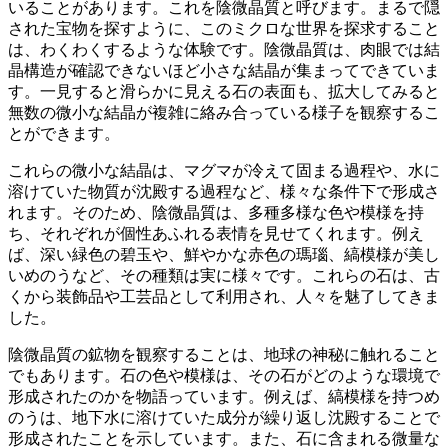
いることがあります。
これを陰微晶質と呼びます。まるで隠
された宝物を探すように、このミクロな世界を探求すること
は、わくわくするような体験です。陰微晶質は、肉眼では結
晶構造が確認できないほど小さな結晶が集まってできていま
す。一見すると滑らかに見える石の表面も、拡大してみると
無数の微小な結晶が複雑に絡み合っている様子を観察するこ
とができます。
これらの微小な結晶は、
マグマが冷えて固まる過程や、水に
溶けていた物質が沈殿する過程
など、様々な条件下で形成さ
れます。そのため、陰微晶質は、多種多様な色や模様を持
ち、それぞれが個性あふれる表情を見せてくれます。例え
ば、深い緑色の碧玉や、鮮やかな赤色の瑪瑙、縞模様が美し
いめのうなど、その種類は実に様々です。これらの石は、古
くから装飾品や工芸品として利用され、人々を魅了してきま
した。
陰微晶質の鉱物を観察することは、
地球の神秘に触れる
こと
でもあります。石の色や模様は、その石がどのような環境で
形成されたのかを物語っています。例えば、縞模様を持つめ
のうは、地下水に溶けていた成分が繰り返し沈殿することで
形成されたことを示しています。また、石に含まれる微量な