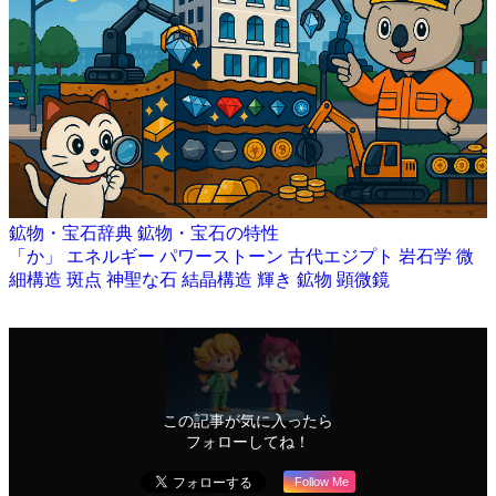
鉱物・宝石辞典
鉱物・宝石の特性
「か」
エネルギー
パワーストーン
古代エジプト
岩石学
微
細構造
斑点
神聖な石
結晶構造
輝き
鉱物
顕微鏡
この記事が気に入ったら
フォローしてね！
Follow Me