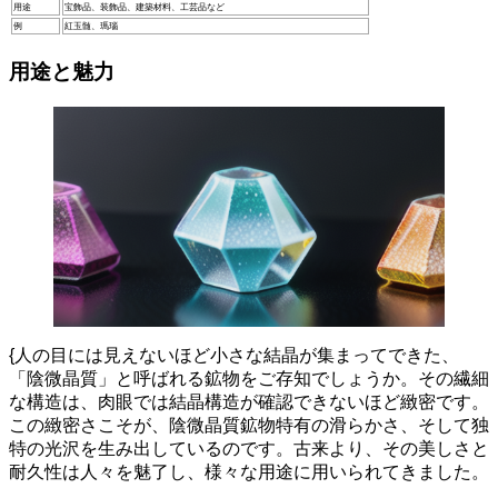
用途
宝飾品、装飾品、建築材料、工芸品など
例
紅玉髄、瑪瑙
用途と魅力
{
人の目には見えないほど小さな結晶が集まってできた
、
「陰微晶質」と呼ばれる鉱物をご存知でしょうか。その繊細
な構造は、
肉眼では結晶構造が確認できない
ほど緻密です。
この緻密さこそが、陰微晶質鉱物特有の滑らかさ、そして独
特の光沢を生み出しているのです。古来より、その美しさと
耐久性は人々を魅了し、様々な用途に用いられてきました。