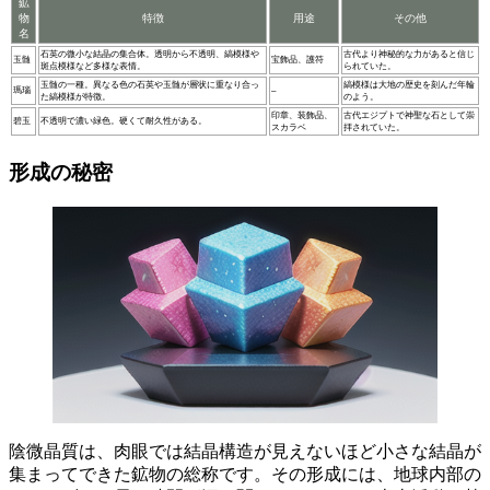
鉱
物
特徴
用途
その他
名
石英の微小な結晶の集合体。透明から不透明、縞模様や
古代より神秘的な力があると信じ
玉髄
宝飾品、護符
斑点模様など多様な表情。
られていた。
玉髄の一種。異なる色の石英や玉髄が層状に重なり合っ
縞模様は大地の歴史を刻んだ年輪
瑪瑙
–
た縞模様が特徴。
のよう。
印章、装飾品、
古代エジプトで神聖な石として崇
碧玉
不透明で濃い緑色。硬くて耐久性がある。
スカラベ
拝されていた。
形成の秘密
陰微晶質は、肉眼では結晶構造が見えないほど小さな結晶が
集まってできた鉱物の総称です。その形成には、
地球内部の