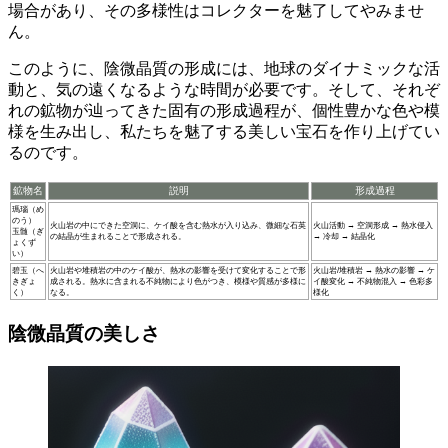
場合があり、その多様性はコレクターを魅了してやみませ
ん。
このように、陰微晶質の形成には、
地球のダイナミックな活
動と、気の遠くなるような時間
が必要です。そして、それぞ
れの鉱物が辿ってきた
固有の形成過程
が、個性豊かな色や模
様を生み出し、私たちを魅了する美しい宝石を作り上げてい
るのです。
鉱物名
説明
形成過程
瑪瑙（め
のう）
火山岩の中にできた空洞に、ケイ酸を含む熱水が入り込み、微細な石英
火山活動 → 空洞形成 → 熱水侵入
玉髄（ぎ
の結晶が生まれることで形成される。
→ 冷却 → 結晶化
ょくず
い）
碧玉（へ
火山岩や堆積岩の中のケイ酸が、熱水の影響を受けて変化することで形
火山岩/堆積岩 → 熱水の影響 → ケ
きぎょ
成される。熱水に含まれる不純物により色がつき、模様や質感が多様に
イ酸変化 → 不純物混入 → 色彩多
く）
なる。
様化
陰微晶質の美しさ