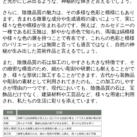
と光がにじみ出るような、神秘的な輝き
と言えるでしょう。
さらに、陰微晶質の魅力は、その多様な色彩と模様にもあり
ます。含まれる微量な成分や生成過程の違いによって、実に
様々な色や模様が生まれるのです。例えば、カルセドニーの
一種である紅玉髄は、鮮やかな赤色で知られ、瑪瑙は縞模様
や様々な色の層を持つことで有名です。これらの
色彩と模様
のバリエーションは無限
と言っても過言ではなく、自然の神
秘が生み出した芸術作品と言えるでしょう。
また、陰微晶質の石は加工のしやすさも大きな特徴です。そ
の緻密な構造のため、
細かい彫刻や研磨にも耐える
ことがで
き、様々な形状に加工することができます。古代から装飾品
や彫刻の素材として利用されてきたのも、この加工のしやす
さが理由の一つです。現代においても、陰微晶質の石は、宝
飾品だけでなく、建築材料や工芸品など、様々な用途に利用
され、私たちの生活に彩りを添えています。
特徴
詳細
定義
肉眼では結晶構造が見えないほど小さな結晶が集まってできた鉱物の集合体
外観
滑らかで均質、微細な結晶の粒子が光を反射し、柔らかな光沢を持つ
色彩と模様
含まれる微量な成分や生成過程の違いにより多様
加工性
緻密な構造のため、細かい彫刻や研磨にも耐え、様々な形状に加工可能