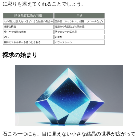
に彩りを添えてくれることでしょう。
陰微晶質鉱物の特徴
用途
人の目には見えないほど小さな結晶の集合体
宝飾品（ネックレス、指輪、ブローチなど）
緻密な構造
建築物や彫刻などの装飾品
滑らかで独特の光沢
器や壺などの工芸品
硬い
研磨剤
独特のエネルギーを持つとされる
パワーストーン
探求の始まり
石ころ一つにも、目に見えない小さな結晶の世界が広がって