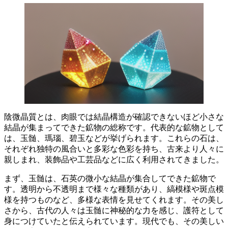
陰微晶質とは、肉眼では結晶構造が確認できないほど小さな
結晶が集まってできた鉱物の総称です。
代表的な鉱物として
は、玉髄、瑪瑙、碧玉などが挙げられます。これらの石は、
それぞれ独特の風合いと多彩な色彩を持ち、古来より人々に
親しまれ、装飾品や工芸品などに広く利用されてきました。
まず、
玉髄は、石英の微小な結晶が集合してできた鉱物
で
す。透明から不透明まで様々な種類があり、
縞模様や斑点模
様を持つものなど、多様な表情を見せてくれます。
その美し
さから、古代の人々は玉髄に神秘的な力を感じ、護符として
身につけていたと伝えられています。現代でも、その美しい