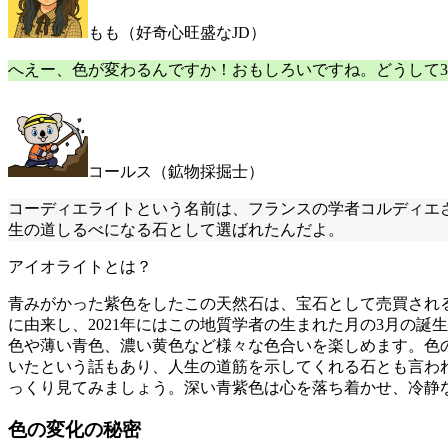
もも（好奇心旺盛なJD）
へえー、色が変わるんですか！おもしろいですね。どうして
コールス（鉱物採掘士）
コーディエライトという名前は、フランスの学者コルディエ
生の道しるべになる石として選ばれたんだよ。
アイオライトとは？
青みがかった紫色をしたこの天然石は、宝石として売買され
に由来し、2021年にはこの地質学者の生まれた月の3月の
色や薄い青色、濃い黄色など様々な色合いを楽しめます。色
いたという話もあり、人生の道筋を示してくれる石とも言わ
っくり見てみましょう。深い青紫色は心を落ち着かせ、冷静
色の変化の秘密