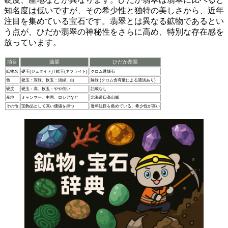
知名度は低いですが、その希少性と独特の美しさから、近年
注目を集めている宝石です。翡翠とは異なる鉱物であるとい
う点が、ひだか翡翠の神秘性をさらに高め、特別な存在感を
放っています。
項目
翡翠
ひだか翡翠
鉱物名
硬玉(ジェダイト) / 軟玉(ネフライト)
クロム透輝石
色
硬玉：深緑、軟玉：淡緑、白
鮮緑 (クロム含有量による濃淡あり)
硬度
硬玉：高、軟玉：やや低い
記載なし
産地
ミャンマー、中国、ロシアなど
北海道日高山脈
その他
宝飾品として高い価値を持つ
近年注目を集めている、希少性が高い