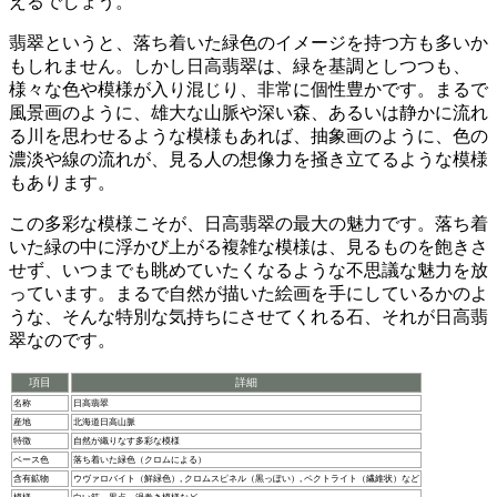
えるでしょう。
翡翠というと、落ち着いた緑色のイメージを持つ方も多いか
もしれません。しかし日高翡翠は、
緑を基調としつつも、
様々な色や模様が入り混じり、非常に個性豊か
です。まるで
風景画のように、雄大な山脈や深い森、あるいは静かに流れ
る川を思わせるような模様もあれば、抽象画のように、色の
濃淡や線の流れが、見る人の想像力を掻き立てるような模様
もあります。
この多彩な模様こそが、日高翡翠の最大の魅力
です。落ち着
いた緑の中に浮かび上がる複雑な模様は、見るものを飽きさ
せず、いつまでも眺めていたくなるような不思議な魅力を放
っています。まるで自然が描いた絵画を手にしているかのよ
うな、そんな特別な気持ちにさせてくれる石、それが日高翡
翠なのです。
項目
詳細
名称
日高翡翠
産地
北海道日高山脈
特徴
自然が織りなす多彩な模様
ベース色
落ち着いた緑色（クロムによる）
含有鉱物
ウヴァロバイト（鮮緑色）, クロムスピネル（黒っぽい）, ペクトライト（繊維状）など