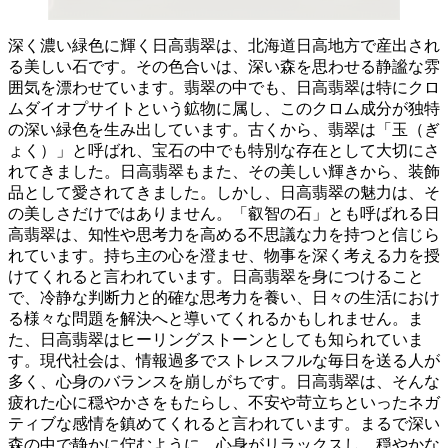
深く濃い緑色に輝く日高翡翠は、北海道日高地方で産出され
る美しい石です。
その色合いは、深い森を思わせる静謐な雰
囲気を漂わせています。翡翠の中でも、日高翡翠は特にクロ
ムダイオプサイトという鉱物に属し、このクロム成分が独特
の深い緑色を生み出しています。古くから、翡翠は「玉（ぎ
ょく）」と呼ばれ、宝石の中でも特別な存在として大切にさ
れてきました。日高翡翠もまた、その美しい輝きから、装飾
品として愛されてきました。しかし、日高翡翠の魅力は、そ
の美しさだけではありません。
「叡智の石」とも呼ばれる日
高翡翠は、知性や思考力を高める不思議な力を持つと信じら
れています。
持ち主の心を澄ませ、物事を深く考える力を授
けてくれると言われています。日高翡翠を身につけること
で、冷静な判断力と的確な思考力を養い、日々の生活におけ
る様々な問題を解決へと導いてくれるかもしれません。ま
た、日高翡翠は
ヒーリングストーン
としても知られていま
す。現代社会は、情報過多でストレスフルな毎日を送る人が
多く、心身のバランスを崩しがちです。日高翡翠は、そんな
疲れた心に穏やかさをもたらし、
不安や苛立ちといったネガ
ティブな感情を鎮めてくれる
と言われています。まるで深い
森の中で静かに佇むように、心身がリラックスし、穏やかな