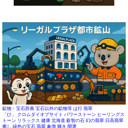
鉱物・宝石辞典
宝石以外の鉱物等
は行
翡翠
「ひ」
クロムダイオプサイト
パワーストーン
ヒーリングス
トーン
リラックス
健康
北海道
叡智の石
幻の翡翠
日高翡翠
癒し
緑色の宝石
翡翠
象徴
輝き
開運