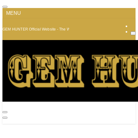
MENU
GEM HUNTER Official Website - The World of Minerals and Jewelry