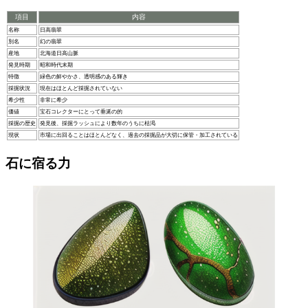
項目
内容
名称
日高翡翠
別名
幻の翡翠
産地
北海道日高山脈
発見時期
昭和時代末期
特徴
緑色の鮮やかさ、透明感のある輝き
採掘状況
現在はほとんど採掘されていない
希少性
非常に希少
価値
宝石コレクターにとって垂涎の的
採掘の歴史
発見後、採掘ラッシュにより数年のうちに枯渇
現状
市場に出回ることはほとんどなく、過去の採掘品が大切に保管・加工されている
石に宿る力