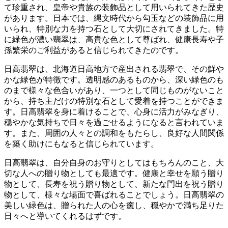
て珍重され、皇帝や貴族の装飾品として用いられてきた歴史
があります。
日本では、縄文時代から勾玉などの装飾品に用
いられ、特別な力を持つ石として大切にされてきました。
特
に緑色が濃い翡翠は、高貴な色として尊ばれ、健康長寿や子
孫繁栄のご利益があると信じられてきたのです。
日高翡翠は、北海道日高地方で産出される翡翠で、その鮮や
かな緑色が特徴です。透明感のあるものから、深い緑色のも
のまで様々な色合いがあり、
一つとして同じものがないこと
から、持ち主だけの特別な石として愛着を持つことができま
す。
日高翡翠を身に着けることで、
心身に活力がみなぎり、
穏やかな気持ちで日々を過ごせるようになると言われていま
す
。また、周囲の人々との調和をもたらし、良好な人間関係
を築く助けにもなると信じられています。
日高翡翠は、自分自身のお守りとしてはもちろんのこと、大
切な人への贈り物としても最適です
。健康と幸せを願う贈り
物として、長寿を祝う贈り物として、新たな門出を祝う贈り
物として、様々な場面で喜ばれることでしょう。日高翡翠の
美しい緑色は、贈られた人の心を癒し、穏やかで満ち足りた
日々へと導いてくれるはずです。