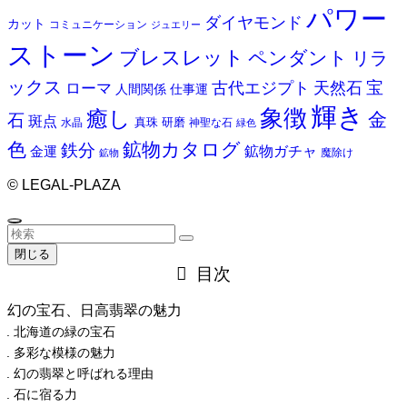
パワー
ダイヤモンド
カット
コミュニケーション
ジュエリー
ストーン
ブレスレット
ペンダント
リラ
ックス
天然石
宝
古代エジプト
ローマ
人間関係
仕事運
輝き
象徴
癒し
金
石
斑点
真珠
研磨
水晶
神聖な石
緑色
色
鉱物カタログ
鉄分
鉱物ガチャ
金運
魔除け
鉱物
©
LEGAL-PLAZA
閉じる
目次
幻の宝石、日高翡翠の魅力
北海道の緑の宝石
多彩な模様の魅力
幻の翡翠と呼ばれる理由
石に宿る力