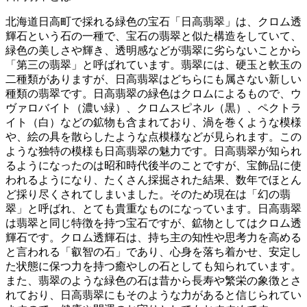
北海道日高町で採れる緑色の宝石「日高翡翠」は、クロム透
輝石という石の一種で、宝石の翡翠と似た構造をしていて、
緑色の美しさや輝き、透明感などが翡翠に劣らないことから
「第三の翡翠」と呼ばれています。翡翠には、硬玉と軟玉の
二種類がありますが、日高翡翠はどちらにも属さない新しい
種類の翡翠です。日高翡翠の緑色はクロムによるもので、ウ
ヴァロバイト（濃い緑）、クロムスピネル（黒）、ペクトラ
イト（白）などの鉱物も含まれており、渦を巻くような模様
や、絵の具を散らしたような点模様などが見られます。この
ような独特の模様も日高翡翠の魅力です。日高翡翠が知られ
るようになったのは昭和時代後半のことですが、宝飾品に使
われるようになり、たくさん採掘された結果、数年でほとん
ど採り尽くされてしまいました。そのため現在は「幻の翡
翠」と呼ばれ、とても貴重なものになっています。日高翡翠
は翡翠と同じ特徴を持つ宝石ですが、鉱物としてはクロム透
輝石です。クロム透輝石は、持ち主の知性や思考力を高める
と言われる「叡智の石」であり、心身を落ち着かせ、安定し
た状態に保つ力を持つ癒やしの石としても知られています。
また、翡翠のような緑色の石は昔から長寿や繁栄の象徴とさ
れており、日高翡翠にもそのような力があると信じられてい