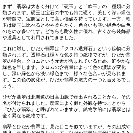
まず、翡翠は大きく分けて「硬玉」と「軟玉」の二種類に分
類されます。硬玉は宝石の中でも特に硬く、美しく深い緑色
が特徴で、宝飾品として高い価値を持っています。一方、軟
玉は硬玉に比べるとやや柔らかく、色合いも淡い緑色や白色
のものが多いです。どちらも耐久性に優れ、古くから装飾品
や道具として利用されてきました。
これに対し、ひだか翡翠は「クロム透輝石」という鉱物に分
類されます。透輝石は様々な色を持つ鉱物ですが、ひだか翡
翠の場合、クロムという元素が含まれているため、鮮やかな
緑色を呈します。
クロムの含有量によって色の濃淡が変化
し、深い緑色から淡い緑色まで、様々な色合いが見られま
す。
この色の変化が、ひだか翡翠の魅力の一つと言えるでし
ょう。
ひだか翡翠は北海道の日高山脈で産出されることから、その
名が付けられました。翡翠によく似た外観を持つことから
「ひだか翡翠」と呼ばれていますが、鉱物学的には翡翠とは
全く異なる鉱物です。
翡翠とひだか翡翠は、見た目こそ似ていますが、その組成や
硬度、産地などが異なります。
ひだか翡翠は翡翠に比べると