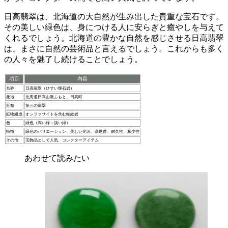
日高翡翠は、北海道の大自然が生み出した貴重な宝石です。
その美しい緑色は、身につける人に安らぎと癒やしを与えて
くれるでしょう。北海道の豊かな自然を感じさせる日高翡翠
は、まさに自然の芸術品と言えるでしょう。これからも多く
の人々を魅了し続けることでしょう。
項目
内容
名称
日高翡翠（ひすい輝石岩）
産地
北海道日高山脈ふもと、日高町
分類
第三の翡翠
鉱物組成
オンファサイトを含む蛇紋岩
色
緑色（深い緑～淡い緑）
特徴
緑色のバリエーション、美しい光沢、高硬度、耐久性、希少性
その他
宝飾品として人気、コレクターアイテム
あわせて読みたい