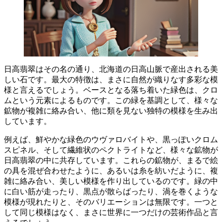
日高翡翠はその名の通り、北海道の日高山脈で産出される美
しい石です。
最大の特徴は、まさに自然が織りなす多彩な模
様
と言えるでしょう。ベースとなる落ち着いた緑色は、クロ
ムという元素によるものです。この緑を基調として、様々な
鉱物が複雑に絡み合い、他に類を見ない独特の模様を生み出
しています。
例えば、鮮やかな緑色のウヴァロバイトや、黒っぽいクロム
スピネル、そして繊維状のペクトライトなど、様々な鉱物が
日高翡翠の中に共存しています。これらの鉱物が、まるで絵
の具を混ぜ合わせたように、あるいは糸を紡いだように、複
雑に絡み合い、美しい模様を作り出しているのです。緑の中
に白い筋が走ったり、黒点が散らばったり、渦を巻くような
模様が現れたりと、そのバリエーションは無限です。
一つと
して同じ模様はなく、まさに世界に一つだけの芸術作品
と言