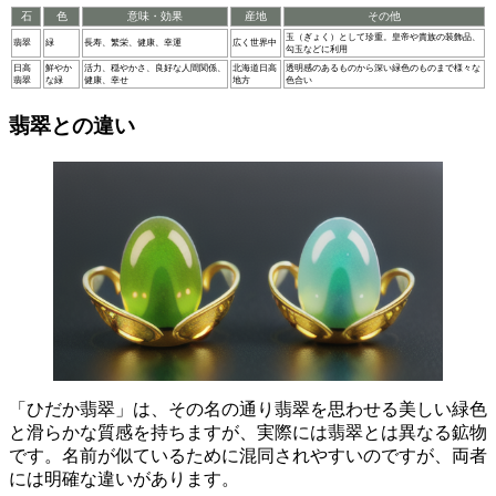
石
色
意味・効果
産地
その他
玉（ぎょく）として珍重。皇帝や貴族の装飾品、
翡翠
緑
長寿、繁栄、健康、幸運
広く世界中
勾玉などに利用
日高
鮮やか
活力、穏やかさ、良好な人間関係、
北海道日高
透明感のあるものから深い緑色のものまで様々な
翡翠
な緑
健康、幸せ
地方
色合い
翡翠との違い
「ひだか翡翠」は、その名の通り翡翠を思わせる美しい緑色
と滑らかな質感を持ちますが、実際には翡翠とは異なる鉱物
です。
名前が似ているために混同されやすいのですが、両者
には明確な違いがあります。