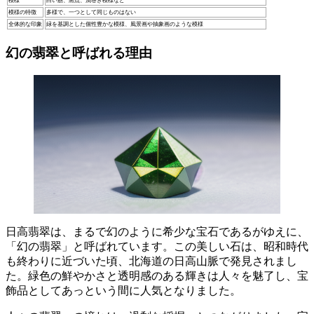
模様
白い筋、黒点、渦巻き模様など
模様の特徴
多様で、一つとして同じものはない
全体的な印象
緑を基調とした個性豊かな模様、風景画や抽象画のような模様
幻の翡翠と呼ばれる理由
日高翡翠は、まるで幻のように希少な宝石であるがゆえに、
「幻の翡翠」と呼ばれています。この美しい石は、昭和時代
も終わりに近づいた頃、北海道の日高山脈で発見されまし
た。緑色の鮮やかさと透明感のある輝きは人々を魅了し、
宝
飾品としてあっという間に人気
となりました。