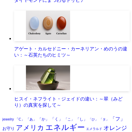
ダイヤモンドにまつわるトリビア
アゲート・カルセドニー・カーネリアン・めのうの違
い：～石英たちのヒミツ～
ヒスイ・ネフライト・ジェイドの違い：～翠（みど
り）の真実を探して～
「フ」
「く」
「か」
「し」
jewelry
「C」
「あ」
「こ」
「ひ」
「タ」
エネルギー
アメリカ
オレンジ
お守り
エメラルド