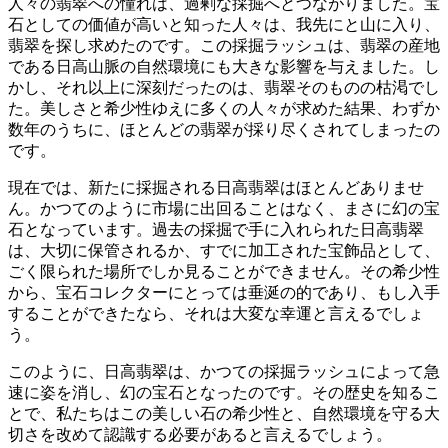
人々の翡翠への憧れは、
過剰な採掘
へとつながりました。宝
石としての価値が高いと知った人々は、我先にと山に入り、
翡翠を探し求めたのです。この採掘ラッシュは、翡翠の産地
である日高山脈の自然環境にも大きな影響を与えました。し
かし、それ以上に深刻だったのは、翡翠そのものの枯渇でし
た。美しさと希少性ゆえに多くの人々が求めた結果、
わずか
数年のうちに、ほとんどの翡翠が採り尽くされてしまった
の
です。
現在では、新たに採掘される日高翡翠はほとんどありませ
ん。かつてのように市場に出回ることはなく、
まさに幻の宝
石
となっています。過去の採掘で手に入れられた日高翡翠
は、大切に保管されるか、すでに加工された宝飾品として、
ごく限られた場所でしか見ることができません。その希少性
から、
宝石コレクターにとっては垂涎の的
であり、もし入手
することができたなら、それは大変な幸運と言えるでしょ
う。
このように、日高翡翠は、かつての採掘ラッシュによって急
速に姿を消し、幻の宝石となったのです。その歴史を知るこ
とで、
私たちはこの美しい石の希少性と、自然環境を守る大
切さを改めて認識する
必要があると言えるでしょう。