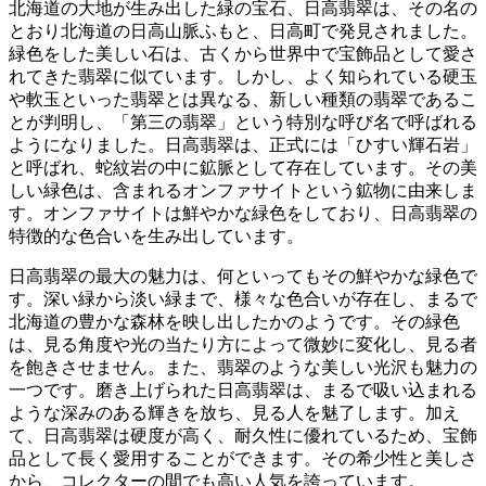
北海道の大地が生み出した緑の宝石、日高翡翠は、その名の
とおり北海道の日高山脈ふもと、日高町で発見されました。
緑色をした美しい石は、古くから世界中で宝飾品として愛さ
れてきた翡翠に似ています。しかし、よく知られている硬玉
や軟玉といった翡翠とは異なる、新しい種類の翡翠であるこ
とが判明し、「第三の翡翠」という特別な呼び名で呼ばれる
ようになりました。
日高翡翠は、正式には「ひすい輝石岩」
と呼ばれ、蛇紋岩の中に鉱脈として存在しています。
その美
しい緑色は、含まれるオンファサイトという鉱物に由来しま
す。オンファサイトは鮮やかな緑色をしており、日高翡翠の
特徴的な色合いを生み出しています。
日高翡翠の最大の魅力は、何といってもその鮮やかな緑色で
す。
深い緑から淡い緑まで、様々な色合いが存在し、まるで
北海道の豊かな森林を映し出したかのようです。その緑色
は、見る角度や光の当たり方によって微妙に変化し、見る者
を飽きさせません。また、翡翠のような美しい光沢も魅力の
一つです。磨き上げられた日高翡翠は、まるで吸い込まれる
ような深みのある輝きを放ち、見る人を魅了します。
加え
て、日高翡翠は硬度が高く、耐久性に優れているため、宝飾
品として長く愛用することができます。
その希少性と美しさ
から、コレクターの間でも高い人気を誇っています。