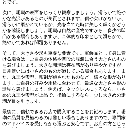
と
です。
次に、珊瑚の表面をじっくり観察しましょう。滑らかで艶や
かな光沢があるものが良質とされます。傷や欠けがないか、
滑らかに磨かれているか、
光を当てた時に美しく輝くか
どう
かを確認しましょう。珊瑚は自然の産物ですから、多少の凹
凸がある場合もありますが、全体的な印象として滑らかで、
艶やかであれば問題ありません。
そして、大きさや形も重要な要素です。
宝飾品として身に着
ける場合は、ご自身の体格や普段の服装に合う大きさのもの
を選びましょう。
大きな珊瑚は存在感があり華やかですが、
日常使いには小さめのものが適している場合もあります。ま
た、丸玉や雫型、彫刻が施されたものなど、様々な形があり
ます。ご自身の好みや用途に合わせて、
最適な大きさや形の
珊瑚
を選びましょう。例えば、ネックレスにするなら、小さ
めの丸玉や雫型が上品で、指輪にするなら、少し大きめの珊
瑚が目を引きます。
最後に、
信頼できるお店で購入することをお勧めします
。珊
瑚の品質を見極めるのは難しい場合もありますので、専門家
のアドバイスを受けながら選ぶと安心です。お店の方とじっ