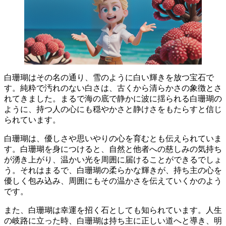
白珊瑚はその名の通り、雪のように白い輝きを放つ宝石で
す。
純粋で汚れのない白さは、古くから清らかさの象徴
とさ
れてきました。まるで海の底で静かに波に揺られる白珊瑚の
ように、持つ人の心にも穏やかさと静けさをもたらすと信じ
られています。
白珊瑚は、
優しさや思いやりの心を育む
とも伝えられていま
す。白珊瑚を身につけると、自然と他者への慈しみの気持ち
が湧き上がり、温かい光を周囲に届けることができるでしょ
う。それはまるで、白珊瑚の柔らかな輝きが、持ち主の心を
優しく包み込み、周囲にもその温かさを伝えていくかのよう
です。
また、白珊瑚は
幸運を招く石
としても知られています。人生
の岐路に立った時、白珊瑚は持ち主に正しい道へと導き、明