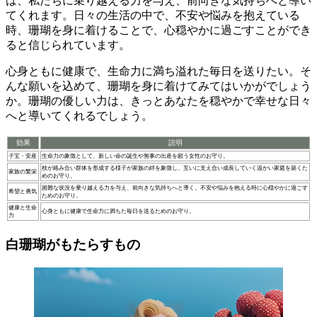
は、私たちに
乗り越える力を与え、前向きな気持ち
へと導い
てくれます。日々の生活の中で、不安や悩みを抱えている
時、珊瑚を身に着けることで、心穏やかに過ごすことができ
ると信じられています。
心身ともに健康で、生命力に満ち溢れた毎日
を送りたい。そ
んな願いを込めて、珊瑚を身に着けてみてはいかがでしょう
か。珊瑚の優しい力は、きっとあなたを穏やかで幸せな日々
へと導いてくれるでしょう。
効果
説明
子宝・安産
生命力の象徴として、新しい命の誕生や無事の出産を願う女性のお守り。
枝が絡み合い群体を形成する様子が家族の絆を象徴し、互いに支え合い成長していく温かい家庭を築くた
家族の繁栄
めのお守り。
困難な状況を乗り越える力を与え、前向きな気持ちへと導く。不安や悩みを抱える時に心穏やかに過ごす
希望と勇気
ためのお守り。
健康と生命
心身ともに健康で生命力に満ちた毎日を送るためのお守り。
力
白珊瑚がもたらすもの