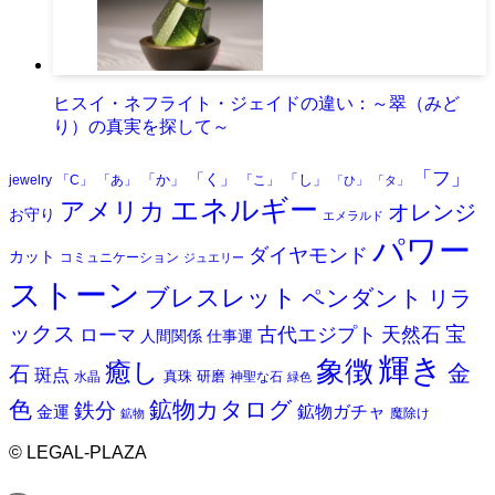
ヒスイ・ネフライト・ジェイドの違い：～翠（みど
り）の真実を探して～
「フ」
「く」
「か」
「し」
jewelry
「C」
「あ」
「こ」
「ひ」
「タ」
エネルギー
アメリカ
オレンジ
お守り
エメラルド
パワー
ダイヤモンド
カット
コミュニケーション
ジュエリー
ストーン
ブレスレット
ペンダント
リラ
ックス
天然石
宝
古代エジプト
ローマ
人間関係
仕事運
輝き
象徴
癒し
金
石
斑点
真珠
研磨
水晶
神聖な石
緑色
色
鉱物カタログ
鉄分
鉱物ガチャ
金運
魔除け
鉱物
©
LEGAL-PLAZA