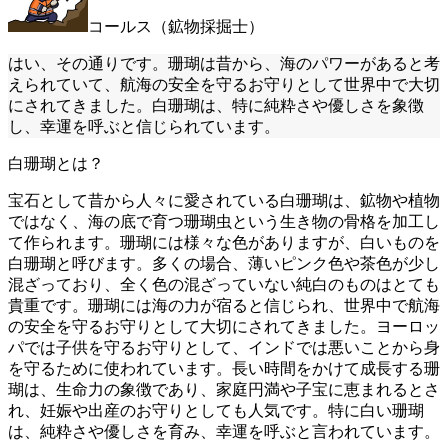
コールス（鉱物採掘士）
はい、その通りです。珊瑚は昔から、海のパワーがあると考
えられていて、航海の安全を守るお守りとして世界中で大切
にされてきました。白珊瑚は、特に純粋さや優しさを象徴
し、幸運を呼ぶと信じられています。
白珊瑚とは？
宝石として昔から人々に愛されている白珊瑚は、鉱物や植物
ではなく、海の底で育つ珊瑚虫という生き物の骨格を加工し
て作られます。珊瑚には様々な色がありますが、白いものを
白珊瑚と呼びます。多くの場合、薄いピンク色や茶色が少し
混ざっており、全く色の混ざっていない純白のものはとても
貴重です。珊瑚には海の力が宿ると信じられ、世界中で航海
の安全を守るお守りとして大切にされてきました。ヨーロッ
パでは子供を守るお守りとして、インドでは悪いことから身
を守るために使われています。長い時間をかけて成長する珊
瑚は、生命力の象徴であり、家庭円満や子宝に恵まれるとさ
れ、妊娠や出産のお守りとしても人気です。特に白い珊瑚
は、純粋さや優しさを育み、幸運を呼ぶと言われています。