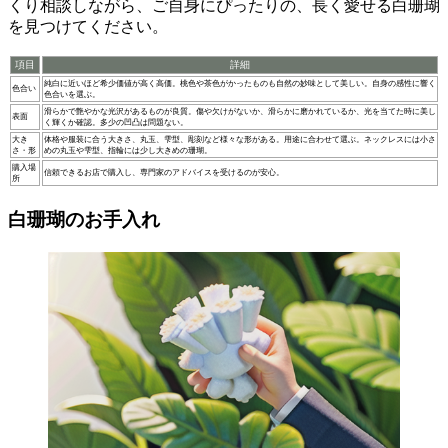
くり相談しながら、ご自身にぴったりの、長く愛せる白珊瑚
を見つけてください。
項目
詳細
純白に近いほど希少価値が高く高価。桃色や茶色がかったものも自然の妙味として美しい。自身の感性に響く
色合い
色合いを選ぶ。
滑らかで艶やかな光沢があるものが良質。傷や欠けがないか、滑らかに磨かれているか、光を当てた時に美し
表面
く輝くか確認。多少の凹凸は問題ない。
大き
体格や服装に合う大きさ、丸玉、雫型、彫刻など様々な形がある。用途に合わせて選ぶ。ネックレスには小さ
さ・形
めの丸玉や雫型、指輪には少し大きめの珊瑚。
購入場
信頼できるお店で購入し、専門家のアドバイスを受けるのが安心。
所
白珊瑚のお手入れ