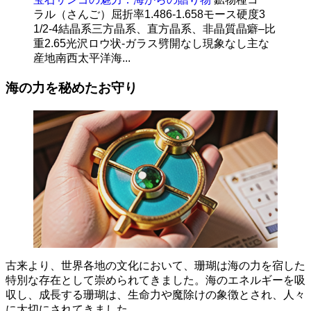
ラル（さんご）屈折率1.486-1.658モース硬度3
1/2-4結晶系三方晶系、直方晶系、非晶質晶癖–比
重2.65光沢ロウ状-ガラス劈開なし現象なし主な
産地南西太平洋海...
海の力を秘めたお守り
古来より、世界各地の文化において、珊瑚は海の力を宿した
特別な存在として崇められてきました。
海のエネルギーを吸
収し、成長する珊瑚は、生命力や魔除けの象徴
とされ、人々
に大切にされてきました。