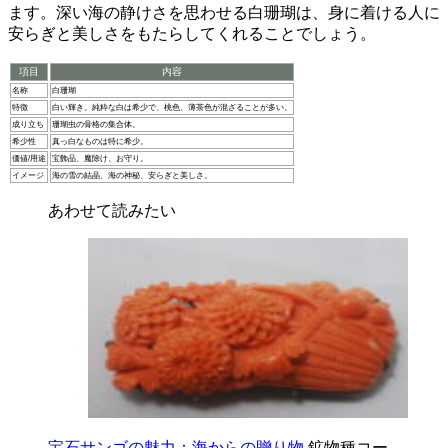
ます。深い海の静けさを思わせる白珊瑚は、身に着ける人に
安らぎと美しさをもたらしてくれることでしょう。
項目
内容
名称
白珊瑚
特徴
白い輝き。純粋な白は希少で、桃色、薄茶色が混ざることが多い。
成り立ち
珊瑚虫の骨格の集合体。
希少性
真っ白なものは特に希少。
価値/用途
宝飾品、魔除け、お守り。
イメージ
海の雪の結晶、海の神秘、安らぎと美しさ。
あわせて読みたい
宝石サンゴの魅力：海からの贈り物
鉱物種コー