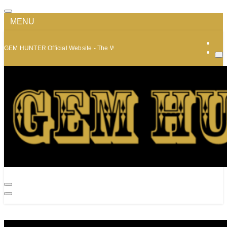
MENU
GEM HUNTER Official Website - The World of Minerals and Jewelry