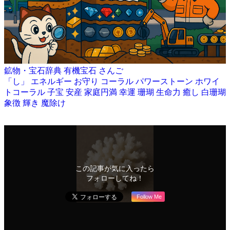
鉱物・宝石辞典
有機宝石
さんご
「し」
エネルギー
お守り
コーラル
パワーストーン
ホワイ
トコーラル
子宝
安産
家庭円満
幸運
珊瑚
生命力
癒し
白珊瑚
象徴
輝き
魔除け
この記事が気に入ったら
フォローしてね！
Follow Me