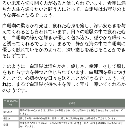
るい未来を切り開く力があると信じられています。希望に満
ちた人生を送りたいと願う人にとって、白珊瑚はお守りのよ
うな存在となるでしょう。
白珊瑚の柔らかな光は、
疲れた心身を癒し、深い安らぎを与
えてくれる
とも言われています。日々の喧騒の中で疲れた心
を、白珊瑚の静かな輝きが優しく包み込み、穏やかな眠りへ
と誘ってくれるでしょう。まるで、静かな海の中で白珊瑚に
優しく触れているかのような、深い癒しを感じることができ
るはずです。
このように、白珊瑚は清らかさ、優しさ、幸運、そして癒し
をもたらす力を持つと信じられています。白珊瑚を身につけ
ることで、
心穏やかな日々を送ることができる
でしょう。そ
れは、まるで白珊瑚が持ち主を優しく守り、導いてくれるか
のようです。
白珊瑚の特
説明
性
純粋で汚れのない白さは、清らかさの象徴とされ、心にも穏やかさと静けさをもたらすと信じられて
清らかさ
います。
優しさ
優しさや思いやりの心を育み、他者への慈しみの気持ちを湧き上がらせると伝えられています。
幸運を招く石として知られ、人生の岐路で正しい道へと導き、明るい未来を切り開く力があると信じ
幸運
られています。