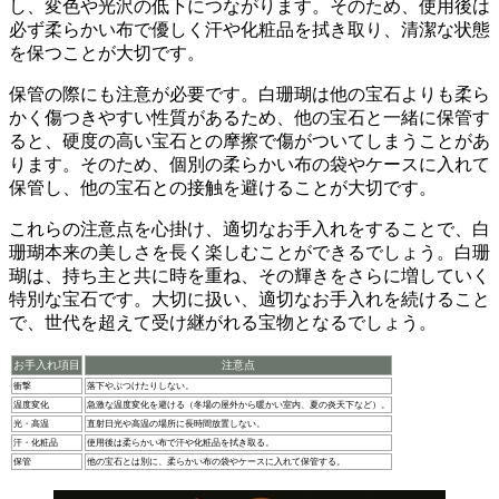
し、変色や光沢の低下につながります。そのため、
使用後は
必ず柔らかい布で優しく汗や化粧品を拭き取り
、清潔な状態
を保つことが大切です。
保管の際にも注意が必要です。白珊瑚は
他の宝石よりも柔ら
かく傷つきやすい
性質があるため、他の宝石と一緒に保管す
ると、硬度の高い宝石との摩擦で傷がついてしまうことがあ
ります。そのため、
個別の柔らかい布の袋やケースに入れて
保管
し、他の宝石との接触を避けることが大切です。
これらの注意点を心掛け、適切なお手入れをすることで、白
珊瑚本来の美しさを長く楽しむことができる
でしょう。白珊
瑚は、持ち主と共に時を重ね、その輝きをさらに増していく
特別な宝石です。大切に扱い、適切なお手入れを続けること
で、世代を超えて受け継がれる宝物となるでしょう。
お手入れ項目
注意点
衝撃
落下やぶつけたりしない。
温度変化
急激な温度変化を避ける（冬場の屋外から暖かい室内、夏の炎天下など）。
光・高温
直射日光や高温の場所に長時間放置しない。
汗・化粧品
使用後は柔らかい布で汗や化粧品を拭き取る。
保管
他の宝石とは別に、柔らかい布の袋やケースに入れて保管する。