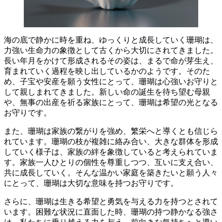
海の底で静かに時を重ね、ゆっくりと成長していく珊瑚は、
力強い生命力の象徴
として古くから大切にされてきました。
長い年月をかけて形成されるその姿は、まるで命が芽生え、
育まれていく過程を映し出しているかのようです。そのた
め、
子宝や安産を願う女性
にとって、珊瑚は心強いお守りと
して親しまれてきました。新しい命の誕生を待ち望む母親
や、無事の出産を祈る家族にとって、珊瑚は希望の光となる
お守りです。
また、珊瑚は
家族の繋がりを強め、繁栄へと導く
とも信じら
れています。珊瑚の枝が複雑に絡み合い、大きな群体を形成
していく様子は、家族の絆を象徴していると考えられていま
す。家族一人ひとりの個性を尊重しつつ、互いに支え合い、
共に成長していく。そんな
温かい家庭を築きたい
と願う人々
にとって、珊瑚は大切な意味を持つお守りです。
さらに、珊瑚は
生きる希望と勇気を与える
力を持つとされて
います。困難な状況に直面した時、珊瑚の持つ静かなる強さ