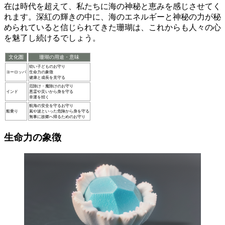
在は時代を超えて、私たちに海の神秘と恵みを感じさせてく
れます。深紅の輝きの中に、海のエネルギーと神秘の力が秘
められていると信じられてきた珊瑚は、これからも人々の心
を魅了し続けるでしょう。
文化圏
珊瑚の用途・意味
幼い子どものお守り
ヨーロッパ
生命力の象徴
健康と成長を見守る
厄除け・魔除けのお守り
インド
悪霊や災いから身を守る
幸運を招く
航海の安全を守るお守り
船乗り
嵐や波といった危険から身を守る
無事に故郷へ帰るためのお守り
生命力の象徴