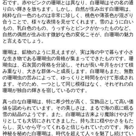
石です
。赤やピンクの珊瑚とは異なり、白珊瑚はその名の通
り白い輝きを放ちます。しかし、自然が生み出す白珊瑚は、
純粋な白一色のものは非常に珍しく、
桃色や薄茶色が混ざり
合うことで、様々な表情を見せてくれます
。雪のように白い
もの、乳白色のもの、うっすらとピンクがかったものなど、
自然の偶然が生み出す微妙な色の変化こそが、白珊瑚の魅力
と言えるでしょう。
珊瑚は、鉱物のように見えますが、実は
海の中で暮らす小さ
な生き物である珊瑚虫の骨格が集まってできたもの
です。珊
瑚虫は、石灰質の骨格を分泌し、それが長い年月をかけて積
み重なり、大きな群体へと成長します。白珊瑚もまた、無数
の珊瑚虫の営みによって、ゆっくりと時間をかけて形成され
ます。そのため、
一つとして同じ模様はなく、それぞれの白
珊瑚が独自の輝きを宿している
のです。
真っ白な白珊瑚は、特に希少性が高く、宝飾品として高い価
値
を認められています。その美しさは、まるで海の底に眠る
雪の結晶のようです。また、白珊瑚は
古来より魔除けやお守
り
としても大切にされてきました。持ち主に穏やかさをもた
らし、災いから守ってくれると信じられていたのです。海の
神秘を秘めた白珊瑚は、時代を超えて人々を魅了し続けてい