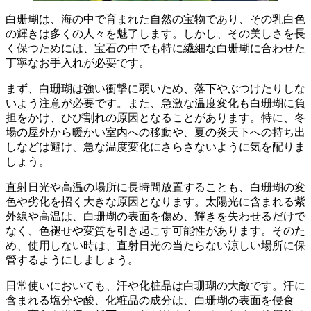
白珊瑚は、海の中で育まれた自然の宝物であり、その乳白色
の輝きは多くの人々を魅了します。
しかし、その美しさを長
く保つためには、
宝石の中でも特に繊細な白珊瑚に合わせた
丁寧なお手入れが必要
です。
まず、白珊瑚は
強い衝撃に弱いため、落下やぶつけたりしな
いよう
注意が必要です。また、急激な温度変化も白珊瑚に負
担をかけ、ひび割れの原因となることがあります。特に、
冬
場の屋外から暖かい室内への移動
や、
夏の炎天下への持ち出
し
などは避け、急な温度変化にさらさないように気を配りま
しょう。
直射日光や高温の場所
に長時間放置することも、白珊瑚の変
色や劣化を招く大きな原因となります。太陽光に含まれる紫
外線や高温は、白珊瑚の表面を傷め、輝きを失わせるだけで
なく、色褪せや変質を引き起こす可能性があります。そのた
め、
使用しない時は、直射日光の当たらない涼しい場所に保
管
するようにしましょう。
日常使いにおいても、
汗や化粧品は白珊瑚の大敵
です。汗に
含まれる塩分や酸、化粧品の成分は、白珊瑚の表面を侵食