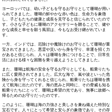
ヨーロッパでは、
幼い子どもを守るお守り
として珊瑚が用い
られてきました。珊瑚の鮮やかな赤い色は、生命力を象徴
し、子どもたちの健康と成長を見守ると信じられていたので
す。小さな子どもに珊瑚のアクセサリーを贈ることで、健や
かな成長と幸せを願う風習は、今もなお受け継がれていま
す。
一方、インドでは、
厄除けや魔除けのお守り
として珊瑚が重
宝されてきました。悪霊や災いから身を守り、幸運を招く力
があると信じられ、人々は珊瑚を身につけることで、日常生
活における様々な困難を乗り越えようとしてきました。
また、珊瑚は
航海の安全を守るお守り
としても、船乗りたち
に広く愛用されてきました。広大な海で、嵐や波といった危
険から身を守ってくれると信じられ、船乗りたちは珊瑚を携
えて航海に出たのです。海の恵みと同時に、その脅威も知る
船乗りたちにとって、珊瑚は希望の光であり、無事に故郷へ
帰るためのお守りだったのです。
このように、
珊瑚は海の力強さと美しさを兼ね備えた特別な
宝石
です。人々にとって希望と安らぎの象徴であり、その存