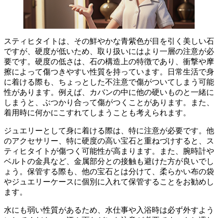
スティヒタイトは、その鮮やかな青紫色が目を引く美しい石
ですが、
硬度が低いため
、
取り扱いには
より一層の
注意が必
要
です。硬度の低さは、石の構造上の特徴であり、
衝撃や摩
擦
によって
傷つきやすい
性質を持っています。日常生活で身
に着ける際も、ちょっとした不注意で傷がついてしまう可能
性があります。例えば、カバンの中に他の硬いものと一緒に
しまうと、ぶつかり合って傷がつくことがあります。また、
着用時に何かにこすれてしまうことも考えられます。
ジュエリーとして身に着ける
際は、特に注意が必要です。他
のアクセサリー、特に硬度の高い宝石と重ねづけすると、
ス
ティヒタイトが傷つく
可能性が高まります。また、腕時計や
ベルトの金具など、金属部分との接触も避けた方が良いでし
ょう。保管する際も、
他の宝石とは分けて
、
柔らかい布の袋
やジュエリーケース
に個別に入れて保管することをお勧めし
ます。
水にも弱い
性質があるため、
水仕事や入浴時
は
必ず外す
よう