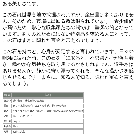
ある美しさです。
この石は世界各地で採掘されますが、
産出量は多くありませ
ん
。そのため、市場に出回る数は限られています。希少価値
が高いため、熱心な収集家たちの間では、垂涎の的となって
います。ありふれた石にはない特別感を求める人にとって、
この石はまさに
隠れた宝物
と言えるでしょう。
この石を持つと、
心身が安定する
と言われています。日々の
喧騒に疲れた時、この石を手に取ると、不思議と心が落ち着
き、穏やかな気持ちを取り戻せるかもしれません。派手さは
ありませんが、静かに寄り添ってくれる、そんな温かさを感
じさせる石です。まさに、
知る人ぞ知る、隠れた宝石
と言え
るでしょう。
特徴
詳細
色合い
濃い藍色、緑色を帯びた灰色
質感
磨くと上品な艶消しのような質感、柔らかな光沢
輝き
キラキラとした輝きではなく、静かで深みのある落ち着いた輝き
硬度
宝石ほど硬くない
産出量
少ない
希少性
高い
効果
心身の安定