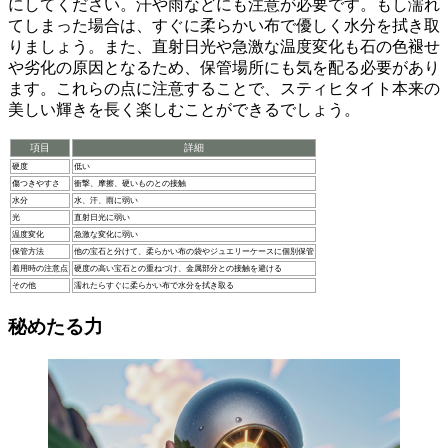
にしてください。汗や雨などにも注意が必要です。もし濡れ
てしまった場合は、すぐに柔らかい布で優しく水分を拭き取
りましょう。また、
直射日光や急激な温度変化
も石の色褪せ
や劣化の原因となるため、
保管場所
にも
気を配る必要
があり
ます。これらの点に注意することで、スティヒタイト本来の
美しい輝きを長く楽しむことができるでしょう。
項目
詳細
硬度
低い
傷つきやすさ
衝撃、摩擦、硬いものとの接触
水分
水、汗、雨に弱い
光
直射日光に弱い
温度変化
急激な変化に弱い
保管方法
他の宝石と分けて、柔らかい布の袋やジュエリーケースに個別保管
着用時の注意点
硬度の高い宝石との重ねづけ、金属部分との接触を避ける
その他
濡れたらすぐに柔らかい布で水分を拭き取る
秘めたる力