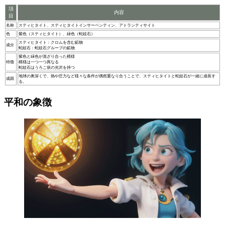
項
内容
目
名称
スティヒタイト、スティヒタイトインサーペンティン、アトランティサイト
色
紫色（スティヒタイト）、緑色（蛇紋石）
スティヒタイト：クロムを含む鉱物
成分
蛇紋石：蛇紋石グループの鉱物
紫色と緑色が混ざり合った模様
特徴
模様は一つ一つ異なる
蛇紋石はうろこ状の光沢を持つ
地球の奥深くで、熱や圧力など様々な条件が偶然重なり合うことで、スティヒタイトと蛇紋石が一緒に成長す
成因
る。
平和の象徴