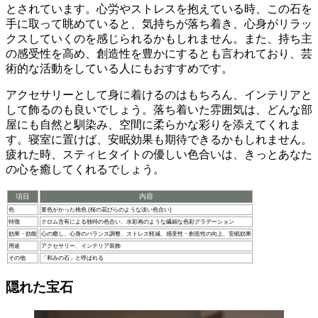
とされています。心労やストレスを抱えている時、この石を
手に取って眺めていると、気持ちが落ち着き、心身がリラッ
クスしていくのを感じられるかもしれません。また、持ち主
の感受性を高め、創造性を豊かにするとも言われており、芸
術的な活動をしている人にもおすすめです。
アクセサリーとして身に着けるのはもちろん、インテリアと
して飾るのも良い
でしょう。落ち着いた雰囲気は、どんな部
屋にも自然と馴染み、空間に柔らかな彩りを添えてくれま
す。寝室に置けば、安眠効果も期待できるかもしれません。
疲れた時、スティヒタイトの優しい色合いは、きっとあなた
の心を癒してくれるでしょう。
項目
内容
色
菫色がかった桃色 (桜の花びらのような淡い色合い)
特徴
クロム含有による独特の色合い、水彩画のような繊細な色彩グラデーション
効果・効能
心の癒し、心身のバランス調整、ストレス軽減、感受性・創造性の向上、安眠効果
用途
アクセサリー、インテリア装飾
その他
「和みの石」と呼ばれる
隠れた宝石