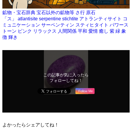
鉱物・宝石辞典
宝石以外の鉱物等
さ行
原石
「ス」
atlantisite
serpentine
stichtite
アトランティサイト
コ
ミュニケーション
サーペンティン
スティヒタイト
パワース
トーン
ピンク
リラックス
人間関係
平和
愛情
癒し
紫
緑
象
徴
輝き
この記事が気に入ったら
フォローしてね！
Follow Me
よかったらシェアしてね！