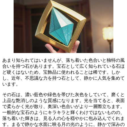
あまり知られてはいませんが、
落ち着いた色合いと独特の風
合いを持つ石
があります。宝石として広く知られている石ほ
ど硬くはないため、宝飾品に使われることは稀です。しか
し、近年、不思議な力を持つ石として、静かに人気を集めて
います。
その石は、濃い藍色や緑色を帯びた灰色をしていて、磨くと
上品な艶消しのような質感になります。光を当てると、表面
で柔らかく光が散り、奥深い色合いがより一層際立ちます。
一般的な宝石のようにキラキラと輝くわけではないものの、
落ち着いた輝き
は、見る人の心を穏やかに包み込んでくれま
す。まるで静かな水面に映る月の光のように、静かで深みの