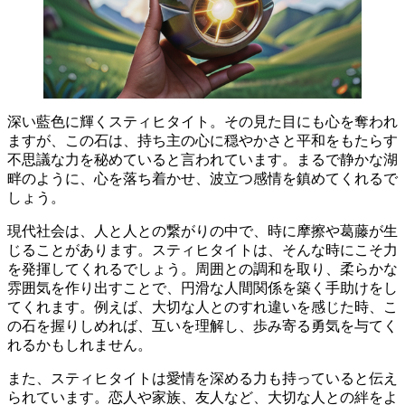
深い藍色に輝くスティヒタイト。その見た目にも心を奪われ
ますが、この石は、
持ち主の心に穏やかさと平和をもたらす
不思議な力
を秘めていると言われています。まるで静かな湖
畔のように、心を落ち着かせ、波立つ感情を鎮めてくれるで
しょう。
現代社会は、人と人との繋がりの中で、時に摩擦や葛藤が生
じることがあります。スティヒタイトは、そんな時にこそ力
を発揮してくれるでしょう。
周囲との調和を取り、柔らかな
雰囲気を作り出すことで、円滑な人間関係を築く手助け
をし
てくれます。例えば、大切な人とのすれ違いを感じた時、こ
の石を握りしめれば、互いを理解し、歩み寄る勇気を与てく
れるかもしれません。
また、スティヒタイトは
愛情を深める力
も持っていると伝え
られています。恋人や家族、友人など、大切な人との絆をよ