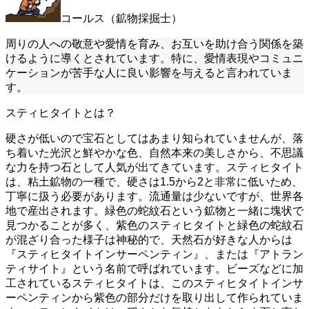
コールス（鉱物採掘士）
周りの人への敬意や愛情を育み、お互いを助け合う関係を築
けるように導くとされています。特に、愛情表現やコミュニ
ケーションが苦手な人に良い影響を与えると言われていま
す。
スティヒタイトとは？
硬さが低いので宝石としてはあまり知られていませんが、落
ち着いた光沢と鮮やかな色、自然本来の美しさから、不思議
な力を持つ石として人気が出てきています。スティヒタイト
は、粘土鉱物の一種で、硬さは1.5から2と非常に低いため、
丁寧に扱う必要があります。流通量は少ないですが、世界各
地で産出されます。緑色の蛇紋石という鉱物と一緒に塊状で
見つかることが多く、紫色のスティヒタイトと緑色の蛇紋石
が混ざり合った様子は神秘的で、天然石が好きな人からは
『スティヒタイトインサーペンティン』、または『アトラン
ティサイト』という名前で呼ばれています。ビーズなどに加
工されているスティヒタイトは、このスティヒタイトインサ
ーペンティンから紫色の部分だけを取り出して作られていま