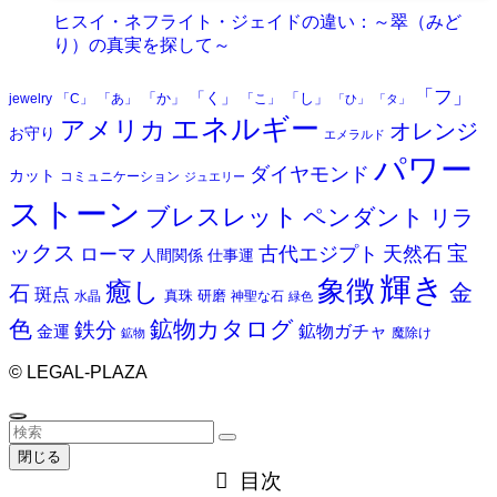
ヒスイ・ネフライト・ジェイドの違い：～翠（みど
り）の真実を探して～
「フ」
「く」
「か」
「し」
jewelry
「C」
「あ」
「こ」
「ひ」
「タ」
エネルギー
アメリカ
オレンジ
お守り
エメラルド
パワー
ダイヤモンド
カット
コミュニケーション
ジュエリー
ストーン
ブレスレット
ペンダント
リラ
ックス
天然石
宝
古代エジプト
ローマ
人間関係
仕事運
輝き
象徴
癒し
金
石
斑点
真珠
研磨
水晶
神聖な石
緑色
色
鉱物カタログ
鉄分
鉱物ガチャ
金運
魔除け
鉱物
©
LEGAL-PLAZA
閉じる
目次