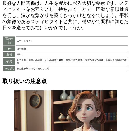
良好な人間関係
は、人生を豊かに彩る大切な要素です。ステ
ィヒタイトを
お守り
として持ち歩くことで、
円滑な意思疎通
を促し、
温かな繋がり
を築くきっかけとなるでしょう。
平和
の象徴
であるスティヒタイトと共に、
穏やかで調和に満ちた
日々
を送ってみてはいかがでしょうか。
石の名
スティヒタイト
前
色
淡い紫色
象徴
平和
心の平和、周囲との調和、人への敬意と愛情、意思疎通の促進、感情の起伏の鎮静、良好な人間関係の構
効果
築
その他
心の壁を取り払う、癒やしの石
取り扱いの注意点