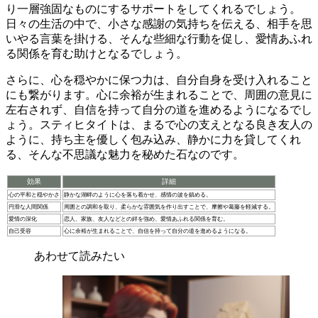
り一層強固なものにするサポートをしてくれるでしょう。
日々の生活の中で、小さな感謝の気持ちを伝える、相手を思
いやる言葉を掛ける、そんな些細な行動を促し、愛情あふれ
る関係を育む助けとなるでしょう。
さらに、
心を穏やかに保つ力
は、自分自身を受け入れること
にも繋がります。心に余裕が生まれることで、周囲の意見に
左右されず、自信を持って自分の道を進めるようになるでし
ょう。スティヒタイトは、まるで
心の支えとなる良き友人の
ように、持ち主を優しく包み込み、静かに力を貸してくれ
る
、そんな不思議な魅力を秘めた石なのです。
効果
詳細
心の平和と穏やかさ
静かな湖畔のように心を落ち着かせ、感情の波を鎮める。
円滑な人間関係
周囲との調和を取り、柔らかな雰囲気を作り出すことで、摩擦や葛藤を軽減する。
愛情の深化
恋人、家族、友人などとの絆を強め、愛情あふれる関係を育む。
自己受容
心に余裕が生まれることで、自信を持って自分の道を進めるようになる。
あわせて読みたい