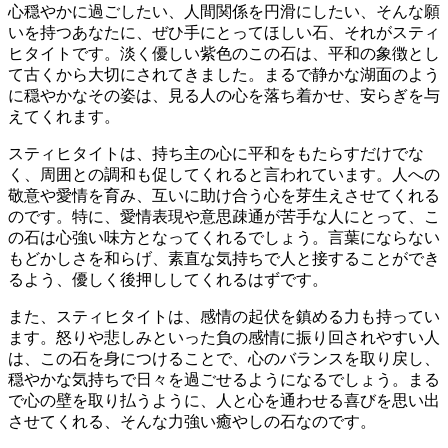
心穏やかに過ごしたい
、
人間関係を円滑にしたい
、そんな願
いを持つあなたに、ぜひ手にとってほしい石、それが
スティ
ヒタイト
です。淡く優しい紫色のこの石は、
平和の象徴
とし
て古くから大切にされてきました。まるで静かな湖面のよう
に穏やかなその姿は、見る人の心を落ち着かせ、安らぎを与
えてくれます。
スティヒタイトは、持ち主の心に
平和をもたらす
だけでな
く、
周囲との調和
も促してくれると言われています。人への
敬意
や
愛情
を育み、
互いに助け合う心
を芽生えさせてくれる
のです。特に、
愛情表現
や
意思疎通
が苦手な人にとって、こ
の石は心強い味方となってくれるでしょう。
言葉にならない
もどかしさ
を和らげ、
素直な気持ち
で人と接することができ
るよう、優しく
後押し
してくれるはずです。
また、スティヒタイトは、
感情の起伏
を
鎮める
力も持ってい
ます。
怒り
や
悲しみ
といった
負の感情
に
振り回されやすい人
は、この石を身につけることで、
心のバランス
を取り戻し、
穏やかな気持ち
で日々を過ごせるようになるでしょう。まる
で
心の壁
を
取り払う
ように、
人と心を通わせる
喜びを思い出
させてくれる、そんな力強い
癒やしの石
なのです。