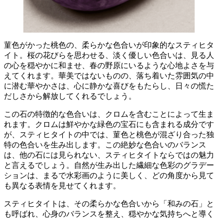
菫色がかった桃色の、柔らかな色合いが印象的なスティヒタ
イト
。桜の花びらを思わせる、淡く優しい色合いは、見る人
の心を穏やかに和ませ、春の野原にいるような心地よさを与
えてくれます。華美ではないものの、落ち着いた雰囲気の中
に潜む華やかさは、心に静かな喜びをもたらし、日々の慌た
だしさから解放してくれるでしょう。
この石の特徴的な色合いは、クロムを含むことによって生ま
れます。クロムは鮮やかな緑色の宝石にも含まれる成分です
が、スティヒタイトの中では、菫色と桃色が混ざり合った独
特の色合いを生み出します。この絶妙な色合いのバランス
は、他の石には見られない、スティヒタイトならではの魅力
と言えるでしょう。自然が生み出した繊細な色彩のグラデー
ションは、まるで水彩画のように美しく、どの角度から見て
も異なる表情を見せてくれます。
スティヒタイトは、その柔らかな色合いから「和みの石」と
も呼ばれ
、心身のバランスを整え、穏やかな気持ちへと導く