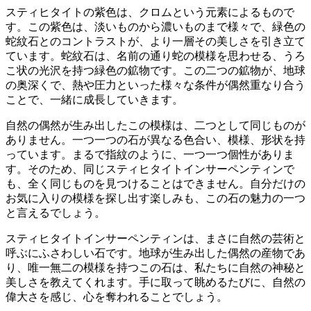
スティヒタイトの紫色は、クロムという元素によるもので
す。この紫色は、淡いものから濃いものまで様々で、
緑色の
蛇紋石とのコントラストが、より一層その美しさを引き立て
ています
。蛇紋石は、名前の通り蛇の模様を思わせる、うろ
こ状の光沢を持つ緑色の鉱物です。この二つの鉱物が、地球
の奥深くで、熱や圧力といった様々な条件が偶然重なり合う
ことで、一緒に成長していきます。
自然の偶然が生み出したこの模様は、二つとして同じものが
ありません
。一つ一つの石が異なる色合い、模様、形状を持
っています。まるで指紋のように、一つ一つ個性がありま
す。そのため、同じスティヒタイトインサーペンティンで
も、全く同じものを見つけることはできません。自分だけの
お気に入りの模様を探し出す楽しみも、この石の魅力の一つ
と言えるでしょう。
スティヒタイトインサーペンティンは、まさに自然の芸術と
呼ぶにふさわしい石です
。地球が生み出した偶然の産物であ
り、唯一無二の模様を持つこの石は、私たちに自然の神秘と
美しさを教えてくれます。手に取って眺めるたびに、自然の
偉大さを感じ、心を奪われることでしょう。