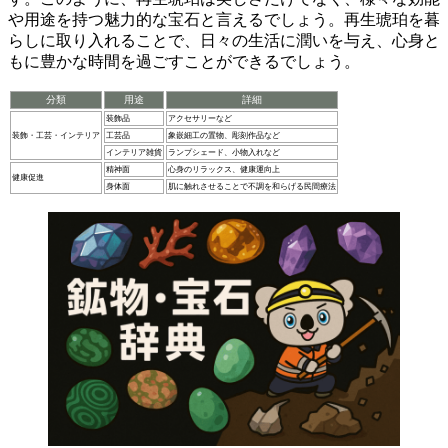
や用途を持つ魅力的な宝石と言えるでしょう。再生琥珀を暮
らしに取り入れることで、日々の生活に潤いを与え、心身と
もに豊かな時間を過ごすことができるでしょう。
分類
用途
詳細
装飾品
アクセサリーなど
装飾・工芸・インテリア
工芸品
象嵌細工の置物、彫刻作品など
インテリア雑貨
ランプシェード、小物入れなど
精神面
心身のリラックス、健康運向上
健康促進
身体面
肌に触れさせることで不調を和らげる民間療法