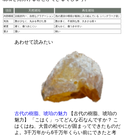
項目
天然琥珀
再生琥珀
内部模様
比較的均一、自然なグラデーション
色の濃淡や模様が複雑に入り組んでいる（パッチワーク状）
気泡
数が少なく、丸みを帯びた形
数が多く、不規則な形、大きさも様々
硬度
硬く、傷つきにくい
柔らかく、傷つきやすい
重さ
重い
軽い
あわせて読みたい
古代の樹脂、琥珀の魅力
【古代の樹脂、琥珀の
魅力】 「こはく」ってどんな石なんですか？ こ
はくはね、大昔の松やにが固まってできたものだ
よ。3千万年から6千万年くらい前にできたと考