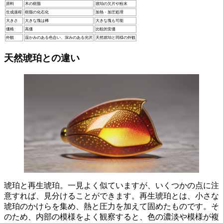
原料
木の樹脂
琥珀の欠片や粉末
生成過程
樹脂の化石化
加熱・加圧処理
大きさ
大きな塊は稀
大きな塊も可能
価格
高価
比較的安価
外観
温かみのある色合い、深みのある光沢
天然琥珀と同様の外観
天然琥珀との違い
琥珀
と
再生琥珀
。一見よく似ていますが、いくつかの点に注
意すれば、見分けることができます。再生琥珀とは、小さな
琥珀のかけらを集め、熱と圧力を加えて固めたものです。そ
のため、
内部の模様
をよく観察すると、色の濃淡や模様が複