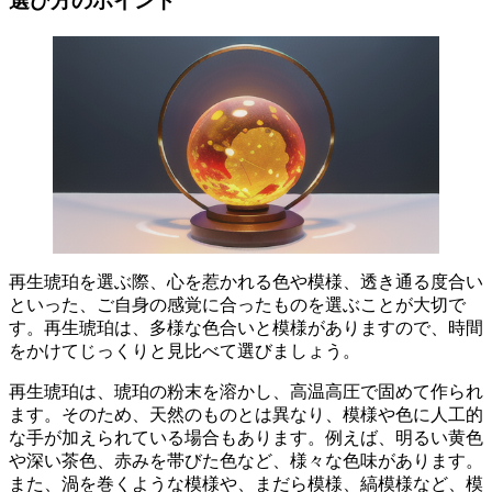
選び方のポイント
再生琥珀を選ぶ際、心を惹かれる色や模様、透き通る度合い
といった、ご自身の感覚に合ったものを選ぶことが大切で
す。
再生琥珀は、多様な色合いと模様がありますので、時間
をかけてじっくりと見比べて選びましょう。
再生琥珀は、琥珀の粉末を溶かし、高温高圧で固めて作られ
ます。そのため、天然のものとは異なり、模様や色に人工的
な手が加えられている場合もあります。例えば、
明るい黄色
や深い茶色、赤みを帯びた色など、様々な色味があります。
また、
渦を巻くような模様や、まだら模様、縞模様など、模