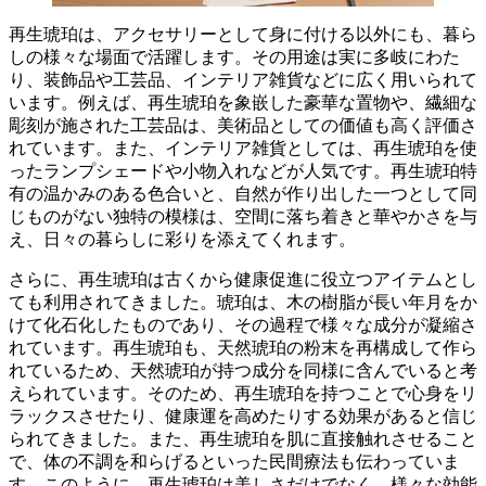
再生琥珀は、アクセサリーとして身に付ける以外にも、暮ら
しの様々な場面で活躍します。その用途は実に多岐にわた
り、装飾品や工芸品、インテリア雑貨などに広く用いられて
います。例えば、
再生琥珀を象嵌した豪華な置物や、繊細な
彫刻が施された工芸品
は、美術品としての価値も高く評価さ
れています。また、インテリア雑貨としては、
再生琥珀を使
ったランプシェードや小物入れ
などが人気です。再生琥珀特
有の温かみのある色合いと、
自然が作り出した一つとして同
じものがない独特の模様
は、空間に落ち着きと華やかさを与
え、日々の暮らしに彩りを添えてくれます。
さらに、再生琥珀は古くから健康促進に役立つアイテムとし
ても利用されてきました。琥珀は、木の樹脂が長い年月をか
けて化石化したものであり、その過程で様々な成分が凝縮さ
れています。再生琥珀も、天然琥珀の粉末を再構成して作ら
れているため、
天然琥珀が持つ成分を同様に含んでいる
と考
えられています。そのため、
再生琥珀を持つことで心身をリ
ラックスさせたり、健康運を高めたりする効果
があると信じ
られてきました。また、
再生琥珀を肌に直接触れさせること
で、体の不調を和らげる
といった民間療法も伝わっていま
す。このように、再生琥珀は美しさだけでなく、様々な効能