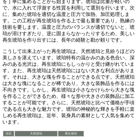
を丁寧に集めることから始まります。琥珀は比重が軽いの
で、水に入れて浮遊する性質を利用して選別を行います。次
に、集めた琥珀を適切な温度と圧力で加熱、加圧処理しま
す。この工程が再生琥珀を作る上で最も重要であり、熟練の
技術を要します。温度と圧力のバランスが適切でないと、琥
珀が溶けすぎたり、逆に固まらなかったりするため、美しい
再生琥珀を作り出すには、長年の経験と勘が頼りです。
こうして出来上がった再生琥珀は、
天然琥珀と見紛うほどの
美しさ
を湛えています。琥珀特有の温かみのある色合い、深
みのある光沢は、再生琥珀にもしっかりと受け継がれていま
す。また、再生琥珀は天然琥珀にはない大きな利点がありま
す。それは、
大きな塊を作ることができる
点です。天然琥珀
は大きな塊になることが稀であり、大きな装飾品を作るには
不向きです。しかし、再生琥珀は小さなかけらから大きな塊
を作ることができるため、
様々な形や大きさの装飾品に加工
することが可能
です。さらに、天然琥珀と比べて
価格が手頃
である点も大きな魅力です。琥珀の神秘的な輝きを手軽に楽
しめる再生琥珀は、近年、装身具の素材として人気を集めて
います。
項目
天然琥珀
再生琥珀