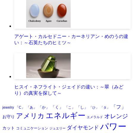
アゲート・カルセドニー・カーネリアン・めのうの違
い：～石英たちのヒミツ～
ヒスイ・ネフライト・ジェイドの違い：～翠（みど
り）の真実を探して～
「フ」
「く」
「か」
「し」
jewelry
「C」
「あ」
「こ」
「ひ」
「タ」
エネルギー
アメリカ
オレンジ
お守り
エメラルド
パワー
ダイヤモンド
カット
コミュニケーション
ジュエリー