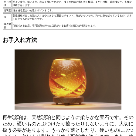
色・模
明るい黄色、深い茶色、赤みを帯びた色など、様々な色味と渦を巻く模様、まだら模様、縞模様など、多様な
様
模様があります。
透明度
透き通る度合いも選ぶポイントです。
製造過程で生じる泡の入り方や大きさも重要なポイント。泡が少ないもの、均一に散らばっているもの、大き
泡
く目立つものなど様々です。
購入場
信頼できるお店、専門知識を持った店員がいるお店での購入が推奨されます。
所
お手入れ方法
再生琥珀は、天然琥珀と同じように柔らかな宝石です。
その
ため、硬いものとぶつけたり擦ったりしないように、大切に
扱う必要があります。うっかり落としたり、硬いものにぶつ