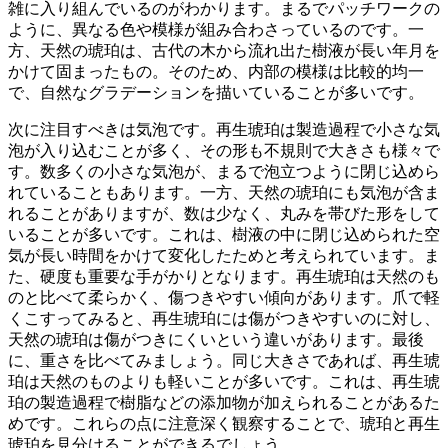
雑に入り組んでいるのがわかります。まるでパッチワークの
ように、異なる色や模様が組み合わさっているのです。一
方、天然の琥珀は、古代の木から流れ出た樹液が長い年月を
かけて固まったもの。そのため、内部の模様は比較的均一
で、
自然なグラデーション
を描いていることが多いです。
次に注目すべきは
気泡
です。再生琥珀は製造過程で小さな気
泡が入り込むことが多く、その形も不規則で大きさも様々で
す。数多くの小さな気泡が、まるで泡立つように閉じ込めら
れていることもあります。一方、天然の琥珀にも気泡が含ま
れることがありますが、
数は少なく、丸みを帯びた形
をして
いることが多いです。これは、樹液の中に閉じ込められた空
気が長い時間をかけて変化したためと考えられています。ま
た、
硬度
も重要な手がかりとなります。再生琥珀は天然のも
のと比べて柔らかく、傷つきやすい傾向があります。爪で軽
くこすってみると、再生琥珀には傷がつきやすいのに対し、
天然の琥珀は傷がつきにくいという違いがあります。最後
に、
重さ
を比べてみましょう。同じ大きさであれば、再生琥
珀は天然のものよりも軽いことが多いです。これは、再生琥
珀の製造過程で樹脂などの添加物が加えられることがあるた
めです。これらの点に注意深く観察することで、琥珀と再生
琥珀を見分けることができるでしょう。