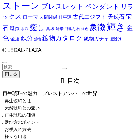
ストーン
ブレスレット
ペンダント
リラ
ックス
天然石
宝
古代エジプト
ローマ
人間関係
仕事運
輝き
象徴
癒し
金
石
斑点
真珠
研磨
水晶
神聖な石
緑色
色
鉱物カタログ
鉄分
鉱物ガチャ
金運
魔除け
鉱物
©
LEGAL-PLAZA
閉じる
目次
再生琥珀の魅力：プレストアンバーの世界
再生琥珀とは
天然琥珀との違い
再生琥珀の価値
選び方のポイント
お手入れ方法
様々な用途