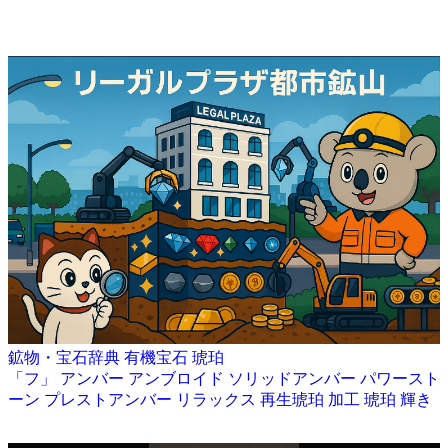
鉱物・宝石辞典
有機宝石
琥珀
「フ」
アンバー
アンブロイド
ソリッドアンバー
パワースト
ーン
プレストアンバー
リラックス
再生琥珀
加工
琥珀
輝き