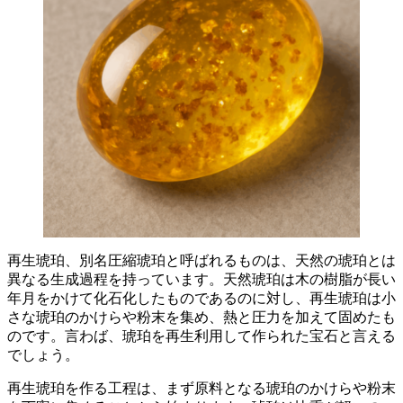
再生琥珀、別名圧縮琥珀と呼ばれるものは、
天然の琥珀とは
異なる生成過程
を持っています。天然琥珀は木の樹脂が長い
年月をかけて化石化したものであるのに対し、再生琥珀は
小
さな琥珀のかけらや粉末を集め、熱と圧力を加えて固めたも
の
です。言わば、琥珀を再生利用して作られた宝石と言える
でしょう。
再生琥珀を作る工程は、まず原料となる琥珀のかけらや粉末