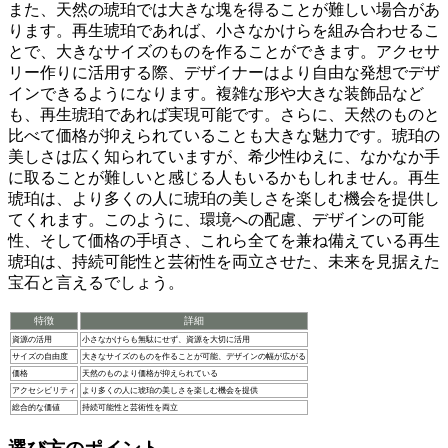
また、天然の琥珀では大きな塊を得ることが難しい場合があ
ります。再生琥珀であれば、
小さなかけらを組み合わせるこ
とで
、大きなサイズのものを作ることができます。アクセサ
リー作りに活用する際、デザイナーはより自由な発想でデザ
インできるようになります。複雑な形や大きな装飾品など
も、再生琥珀であれば実現可能です。さらに、天然のものと
比べて
価格が抑えられている
ことも大きな魅力です。琥珀の
美しさは広く知られていますが、希少性ゆえに、なかなか手
に取ることが難しいと感じる人もいるかもしれません。再生
琥珀は、より多くの人に琥珀の美しさを楽しむ機会を提供し
てくれます。このように、環境への配慮、デザインの可能
性、そして価格の手頃さ、これら全てを兼ね備えている再生
琥珀は、
持続可能性と芸術性を両立
させた、未来を見据えた
宝石と言えるでしょう。
特徴
詳細
資源の活用
小さなかけらも無駄にせず、資源を大切に活用
サイズの自由度
大きなサイズのものを作ることが可能、デザインの幅が広がる
価格
天然のものより価格が抑えられている
アクセシビリティ
より多くの人に琥珀の美しさを楽しむ機会を提供
総合的な価値
持続可能性と芸術性を両立