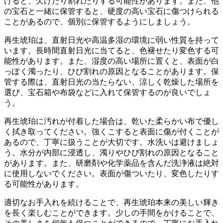
けると、欠けたり割れたりする可能性があります。また、他
の宝石と一緒に保管すると、硬度の高い宝石に傷つけられる
ことがあるので、個別に保管するようにしましょう。
再生琥珀は、直射日光や高温多湿の環境に弱い性質を持って
います。
長時間直射日光に当てると、色褪せたり変色する可
能性があります。また、湿度の高い場所に置くと、表面が白
っぽく濁ったり、ひび割れの原因となることがあります。保
管する際は、直射日光の当たらない、涼しく乾燥した場所を
選び、宝石箱や布袋などに入れて保管するのが良いでしょ
う。
再生琥珀に汚れが付着した場合は、
乾いた柔らかい布で優し
く拭き取ってください。
強くこすると表面に傷が付くことが
あるので、丁寧に扱うことが大切です。水洗いは避けましょ
う。水分が内部に浸透し、濁りやひび割れの原因となること
があります。また、研磨剤や化学薬品を含んだ洗浄液は絶対
に使用しないでください。表面が傷ついたり、変色したりす
る可能性があります。
適切なお手入れを続けることで、再生琥珀本来の美しい輝き
を長く楽しむことができます。
少しの手間をかけることで、