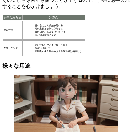
その美しさを何年も保つことができるので、丁寧にお手入れ
することを心がけましょう。
お手入れ方法
注意点
硬いものとの接触を避ける
他の宝石とは別に保管する
保管方法
直射日光、高温多湿を避ける
宝石箱や布袋に保管
乾いた柔らかい布で優しく拭く
クリーニング
水洗いは避ける
研磨剤や化学薬品を含んだ洗浄液は使用しない
様々な用途