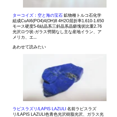
ターコイズ：空と海の宝石
鉱物種トルコ石化学
組成CuAl6(PO4)4(OH)8 4H2O屈折率1.610-1.650
モース硬度5-6結晶系三斜晶系晶癖塊状比重2.76
光沢ロウ状-ガラス劈開なし主な産地イラン、ア
メリカ、エ...
あわせて読みたい
ラピスラズリ/LAPIS LAZULI
名前ラピスラズ
リ/LAPIS LAZULI色青色光沢樹脂光沢、ガラス光