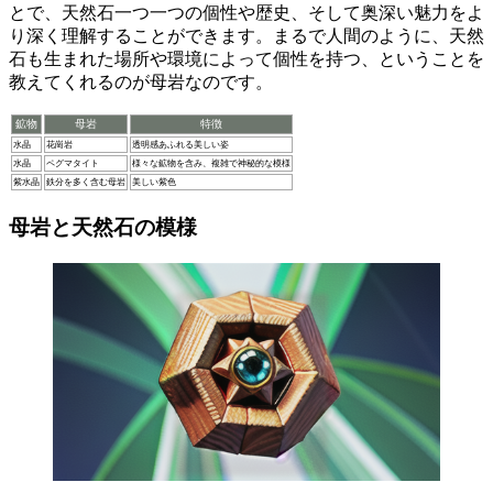
とで、天然石一つ一つの個性や歴史、そして奥深い魅力をよ
り深く理解することができます。まるで人間のように、
天然
石も生まれた場所や環境によって個性を持つ
、ということを
教えてくれるのが母岩なのです。
鉱物
母岩
特徴
水晶
花崗岩
透明感あふれる美しい姿
水晶
ペグマタイト
様々な鉱物を含み、複雑で神秘的な模様
紫水晶
鉄分を多く含む母岩
美しい紫色
母岩と天然石の模様