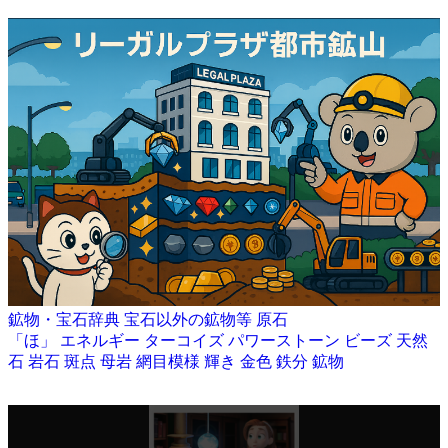
鉱物・宝石辞典
宝石以外の鉱物等
原石
「ほ」
エネルギー
ターコイズ
パワーストーン
ビーズ
天然
石
岩石
斑点
母岩
網目模様
輝き
金色
鉄分
鉱物