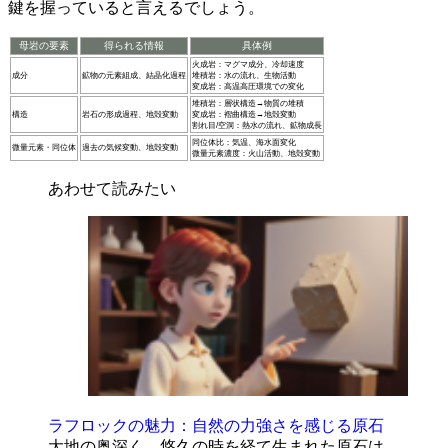
鍵を握っていると言えるでしょう。
母岩の要素
得られる情報
具体例
火成岩：マグマ成分、冷却速度
成分
鉱物の元素組成、結晶化過程
堆積岩：水の流れ、生物活動
変成岩：高温高圧環境での変化
堆積岩：層状構造→物質の堆積
構造
岩石の形成過程、地殻変動
変成岩：褶曲構造→地殻変動
割れ目/空洞：熱水の流れ、鉱物成長
同位体比：気温、海水面変化
微量元素・同位体
過去の気候変動、地殻変動
微量元素濃度：火山活動、地殻変動
あわせて読みたい
ラフロックの魅力：自然の力強さを感じる原石
大地の奥深く、悠久の時を経て生まれた原石は、