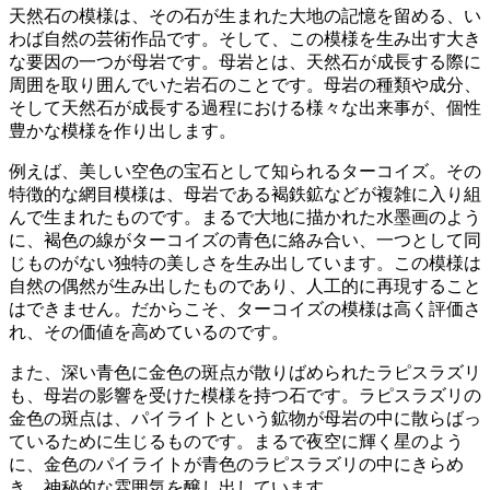
天然石の模様は、その石が生まれた大地の記憶を留める、い
わば自然の芸術作品です。
そして、この模様を生み出す大き
な要因の一つが
母岩
です。母岩とは、天然石が成長する際に
周囲を取り囲んでいた岩石のことです。母岩の種類や成分、
そして天然石が成長する過程における様々な出来事が、個性
豊かな模様を作り出します。
例えば、美しい空色の宝石として知られる
ターコイズ
。その
特徴的な網目模様は、母岩である褐鉄鉱などが複雑に入り組
んで生まれたものです。まるで大地に描かれた水墨画のよう
に、褐色の線がターコイズの青色に絡み合い、一つとして同
じものがない独特の美しさを生み出しています。
この模様は
自然の偶然が生み出したものであり、人工的に再現すること
はできません。
だからこそ、ターコイズの模様は高く評価さ
れ、その価値を高めているのです。
また、深い青色に金色の斑点が散りばめられた
ラピスラズリ
も、母岩の影響を受けた模様を持つ石です。ラピスラズリの
金色の斑点は、
パイライト
という鉱物が母岩の中に散らばっ
ているために生じるものです。まるで夜空に輝く星のよう
に、金色のパイライトが青色のラピスラズリの中にきらめ
き、神秘的な雰囲気を醸し出しています。