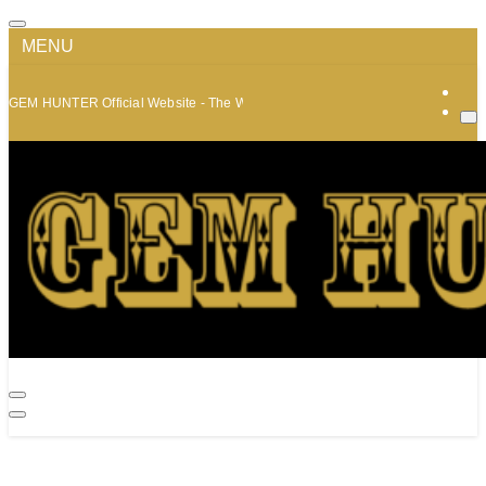
MENU
GEM HUNTER Official Website - The World of Minerals and Jewelry