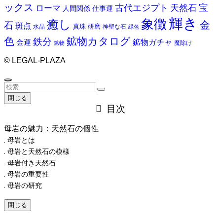
ックス
天然石
宝
古代エジプト
ローマ
人間関係
仕事運
輝き
象徴
癒し
金
石
斑点
真珠
研磨
水晶
神聖な石
緑色
色
鉱物カタログ
鉄分
鉱物ガチャ
金運
魔除け
鉱物
©
LEGAL-PLAZA
閉じる
目次
母岩の魅力：天然石の個性
母岩とは
母岩と天然石の模様
母岩付き天然石
母岩の重要性
母岩の研究
閉じる