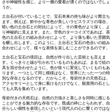
さや神秘性を感じ、より一層の愛着が湧くのではないでしょ
うか。
土台石が付いていることで、宝石本来の持ち味がより際立ち
ます。
例えば、鮮やかな青色が美しいラピスラズリの場合、
暗い色の土台石との対比によって、その青色がより深く、よ
り神秘的に見えます。また、空色のターコイズであれば、茶
色の土台石との組み合わせによって、より落ち着いた雰囲気
を醸し出します。このように、土台石と宝石の色合いの組み
合わせによって、様々な表情を楽しむことができるのです。
土台石と宝石の境目は、自然が作り出した芸術とも言えま
す。くっきりと線が引かれているものもあれば、まるで絵の
具を混ぜ合わせたように、色が徐々に変化していくものもあ
ります。一つとして同じ模様はなく、
世界にたった一つの特
別な存在
となるのです。だからこそ、母岩付きの天然石は、
アクセサリーとして身に着けるだけでなく、観賞用の石とし
ても人気を集めています。
母岩付きの天然石は、自然の力強さと美しさを同時に感じる
ことができる魅力的な存在です。
既成の枠にとらわれず、自
分らしい個性を表現したいという現代人の心に響くのではな