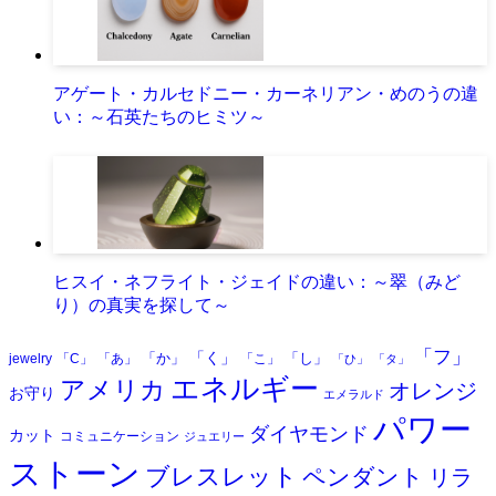
アゲート・カルセドニー・カーネリアン・めのうの違
い：～石英たちのヒミツ～
ヒスイ・ネフライト・ジェイドの違い：～翠（みど
り）の真実を探して～
「フ」
「く」
「か」
「し」
jewelry
「C」
「あ」
「こ」
「ひ」
「タ」
エネルギー
アメリカ
オレンジ
お守り
エメラルド
パワー
ダイヤモンド
カット
コミュニケーション
ジュエリー
ストーン
ブレスレット
ペンダント
リラ