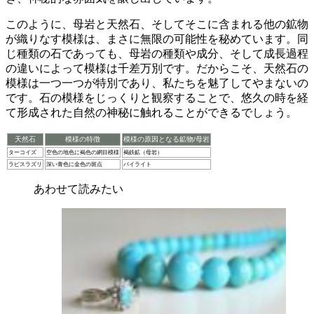
このように、母岩と天然石、そしてそこに含まれる他の鉱物
が織りなす模様は、まさに無限の可能性を秘めています。同
じ種類の石であっても、
母岩の種類や成分、そして成長過程
の違いによって模様は千差万別
です。だからこそ、天然石の
模様は一つ一つが特別であり、私たちを魅了してやまないの
です。石の模様をじっくりと観察することで、悠久の時を経
て形成された自然の神秘に触れることができるでしょう。
天然石
模様の特徴
模様の原因となる鉱物/母岩
ターコイズ
空色の地色に褐色の網目模様
褐鉄鉱（母岩）
ラピスラズリ
深い青色に金色の斑点
パイライト
あわせて読みたい