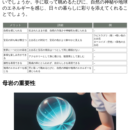
いでしょうか。手に取って眺めるたびに、自然の神秘や地球
のエネルギーを感じ、日々の暮らしに彩りを添えてくれるこ
とでしょう。
メリット
詳細
例
自然を感じられる
生まれたままの姿、自然の力強さや神秘性を感じられる
–
ラピスラズリ（青）+暗い色の
土台石
宝石の持ち味が際立つ
土台石との対比で、宝石の色がより鮮やかに見える
ターコイズ（空色）+茶色の土
台石
世界に一つだけの存在
土台石と宝石の境目は一つとして同じ模様がない
–
多様な楽しみ方ができ
アクセサリーとして身に着ける、観賞用として楽しむ
–
る
個性を表現できる
既成の枠にとらわれず、自分らしさを表現できる
–
地球のエネルギーを感
手に取って眺めるたびに、自然の神秘や地球のエネルギーを
–
じる
感じられる
母岩の重要性