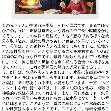
石の赤ちゃんが生まれる場所、それが母岩です。
まるでゆり
かごのように、
鉱物は母岩という岩石の中で長い時間をかけ
て育ちます。
この成長の過程で、大地の恵みである様々な成
分を取り込み、独特の輝きや美しい色合いを帯びていくので
す。母岩は、ただ鉱物を支える土台ではありません。鉱物が
どんな性質を持ち、どんな姿になるのかを左右する、
いわば
鉱物の親のような存在
です。母岩の種類や含まれている成分
によって、同じ種類の鉱物でも全く異なる色合いや模様を見
せてくれます。これが天然石の魅力の源泉と言えるでしょ
う。例えば、水晶を考えてみましょう。水晶は花崗岩やペグ
マタイトと呼ばれる母岩から生まれます。花崗岩を母に持つ
水晶は、透明感あふれる美しい姿をしています。一方、ペグ
マタイトを母に持つ水晶は、中に様々な鉱物を含み、複雑で
神秘的な模様を見せてくれます。また、同じ水晶でも、鉄分
を多く含む母岩から生まれたものは紫水晶になり、美しい紫
色に輝きます。このように、
母岩の種類によって水晶の見た
目や性質は大きく変わる
のです。このように、母岩を知るこ