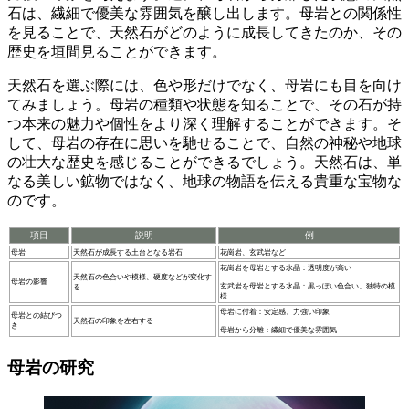
石は、繊細で優美な雰囲気を醸し出します。
母岩との関係性
を見ることで、天然石がどのように成長してきたのか、その
歴史を垣間見ることができます。
天然石を選ぶ際には、色や形だけでなく、母岩にも目を向け
てみましょう。
母岩の種類や状態を知ることで、その石が持
つ本来の魅力や個性をより深く理解することができます。
そ
して、母岩の存在に思いを馳せることで、自然の神秘や地球
の壮大な歴史を感じることができるでしょう。天然石は、単
なる美しい鉱物ではなく、地球の物語を伝える貴重な宝物な
のです。
項目
説明
例
母岩
天然石が成長する土台となる岩石
花崗岩、玄武岩など
花崗岩を母岩とする水晶：透明度が高い
天然石の色合いや模様、硬度などが変化す
母岩の影響
玄武岩を母岩とする水晶：黒っぽい色合い、独特の模
る
様
母岩に付着：安定感、力強い印象
母岩との結びつ
天然石の印象を左右する
き
母岩から分離：繊細で優美な雰囲気
母岩の研究