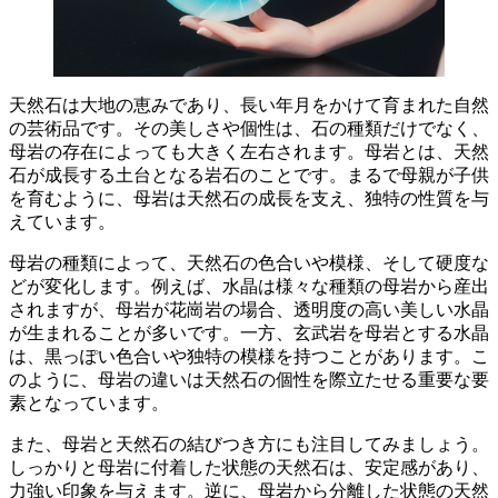
天然石は大地の恵みであり、長い年月をかけて育まれた自然
の芸術品です。
その美しさや個性は、石の種類だけでなく、
母岩の存在
によっても大きく左右されます。母岩とは、天然
石が成長する土台となる岩石のことです。まるで母親が子供
を育むように、母岩は天然石の成長を支え、独特の性質を与
えています。
母岩の種類によって、天然石の色合いや模様、そして硬度な
どが変化します。例えば、水晶は様々な種類の母岩から産出
されますが、母岩が花崗岩の場合、透明度の高い美しい水晶
が生まれることが多いです。一方、玄武岩を母岩とする水晶
は、黒っぽい色合いや独特の模様を持つことがあります。こ
のように、
母岩の違いは天然石の個性を際立たせる重要な要
素
となっています。
また、母岩と天然石の結びつき方にも注目してみましょう。
しっかりと母岩に付着した状態の天然石は、安定感があり、
力強い印象を与えます。逆に、母岩から分離した状態の天然