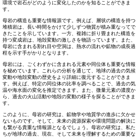
環境で岩石がどのように変化したのかを知ることができま
す。
母岩の
構造
も重要な情報源です。例えば、層状の構造を持つ
堆積岩は、長い時間をかけて少しずつ物質が積み重なってで
きたことを示しています。一方、複雑に折り畳まれた構造を
持つ変成岩は、地殻変動の激しさを物語っています。また、
母岩に含まれる
割れ目
や
空洞
は、熱水の流れや鉱物の成長過
程を示す手がかりとなります。
母岩には、
ごくわずかに含まれる元素
や
同位体
も重要な情報
を秘めています。これらの分析を通じて、地球の過去の気候
変動や地殻変動の歴史をより詳細に復元することができま
す。例えば、特定の同位体の比率を調べることで、過去の気
温や海水面の変化を推定できます。また、微量元素の濃度か
ら、過去の火山活動や地殻の変動の様子を探ることができま
す。
このように、母岩の研究は、鉱物学や地質学の進歩に欠かせ
ないものです。そして、未来の資源探索や環境問題の解決に
も繋がる
貴重な情報源
となるでしょう。母岩の研究は、私た
ちが地球の過去、現在、そして未来を理解するための重要な