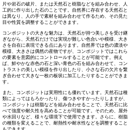
片や岩石の破片
、または天然石と樹脂などを組み合わせ、人
工的に作り出した石のことです。自然界に存在する天然石と
は異なり、人の手で素材を組み合わせて作るため、その見た
目や性質を調整することができます。
コンポジットの大きな魅力は、天然石が持つ
美しさを受け継
ぎながら
、天然石だけでは実現が難しい色合いや模様、大き
さを
自在に表現
できる点にあります。自然界では色の濃淡や
模様、大きさは偶然の産物ですが、コンポジットではこれら
の要素を
意図的にコントロール
することが可能です。例え
ば、鮮やかな赤色の石と深い青色の石を組み合わせて、コン
トラストの美しい模様を作り出したり、小さな石の欠片を繋
ぎ合わせて大きな一枚の板状に加工したりすることができま
す。
また、コンポジットは
実用性
にも優れています。天然石は種
類によってはもろかったり、傷つきやすかったりしますが、
コンポジットは
樹脂などを組み合わせる
ことで、天然石に比
べて強度や耐久性を高めることが可能です。そのため、屋外
や水回りなど、様々な環境下で使用できます。さらに、樹脂
の種類を変えることで、耐熱性や耐水性などを調整すること
もできます。