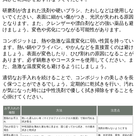
研磨剤が含まれた洗剤や硬いブラシ、たわしなどは使用しな
いでください。
表面に細かい傷がつき、光沢が失われる原因
となります。また、クレンザーや漂白剤などの強い薬品も避
けましょう。変色や劣化につながる可能性があります。
コンポジットは、
熱や急激な温度変化に弱い
性質を持ってい
ます。熱い鍋やフライパン、やかんなどを直接置くのは避け
ましょう。表面が変色したり、ひび割れの原因になることが
あります。必ず鍋敷きやコースターを使用してください。ま
た、急激な温度変化も避けるようにしましょう。
適切なお手入れを続けることで、コンポジットの美しさを長
く保つことができる
でしょう。定期的に乾拭きを行い、汚れ
が気になった時には中性洗剤で優しく拭き掃除をすることを
心掛けてください。
お手入れの
方法
注意点
種類
普段のお手入
乾いた柔らかい布（マイクロファイバークロス推奨）で埃や汚れを
れ
拭き取る
汚れが目立つ
中性洗剤を薄めた液を布に含ませ、固く絞ってから拭き、その後水
洗剤が残らないようにする
場合
拭きと乾拭き
使用を避ける
傷、光沢消失、変色、劣化の原