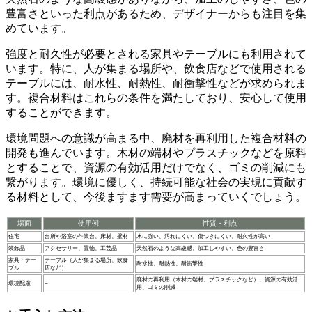
豊富さといった利点があるため、デザイナーからも注目を集
めています。
強度と耐久性が必要とされる家具やテーブル
にも利用されて
います。特に、人が集まる場所や、飲食店などで使用される
テーブルには、耐水性、耐熱性、耐衝撃性などが求められま
す。複合材料はこれらの条件を満たしており、安心して使用
することができます。
環境問題への意識が高まる中、
廃材を再利用した複合材料
の
開発も進んでいます。木材の端材やプラスチックなどを原料
とすることで、資源の有効活用だけでなく、ゴミの削減にも
繋がります。環境に優しく、持続可能な社会の実現に貢献す
る材料として、今後ますます需要が高まっていくでしょう。
場面
使用例
性質・利点
住宅
台所や浴室の作業台、床材、壁材
水に強い、汚れにくい、傷つきにくい、耐久性が高い
装飾品
アクセサリー、置物、工芸品
天然石のような高級感、加工しやすい、色の豊富さ
家具・テー
テーブル（人が集まる場所、飲食
耐水性、耐熱性、耐衝撃性
ブル
店など）
廃材の再利用（木材の端材、プラスチックなど）、資源の有効活
環境配慮
–
用、ゴミの削減