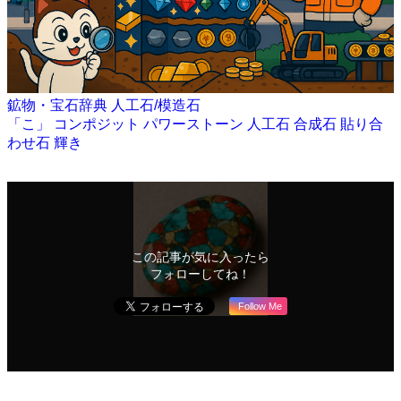
鉱物・宝石辞典
人工石/模造石
「こ」
コンポジット
パワーストーン
人工石
合成石
貼り合
わせ石
輝き
この記事が気に入ったら
フォローしてね！
Follow Me