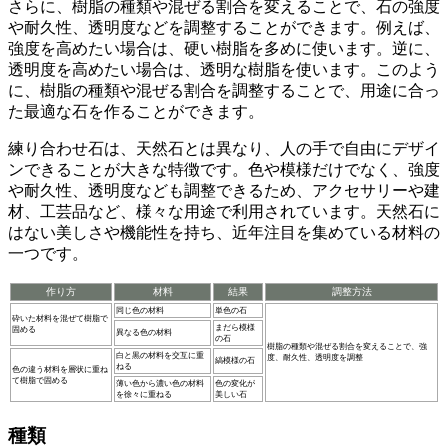
さらに、
樹脂の種類や混ぜる割合を変えることで、石の強度
や耐久性、透明度などを調整することができます
。例えば、
強度を高めたい場合は、硬い樹脂を多めに使います。逆に、
透明度を高めたい場合は、透明な樹脂を使います。このよう
に、樹脂の種類や混ぜる割合を調整することで、用途に合っ
た最適な石を作ることができます。
練り合わせ石は、天然石とは異なり、人の手で自由にデザイ
ンできることが大きな特徴です。色や模様だけでなく、強度
や耐久性、透明度なども調整できるため、アクセサリーや建
材、工芸品など、様々な用途で利用されています。天然石に
はない美しさや機能性を持ち、近年注目を集めている材料の
一つです。
作り方
材料
結果
調整方法
同じ色の材料
単色の石
砕いた材料を混ぜて樹脂で
まだら模様
固める
異なる色の材料
の石
樹脂の種類や混ぜる割合を変えることで、強
白と黒の材料を交互に重
度、耐久性、透明度を調整
縞模様の石
ねる
色の違う材料を層状に重ね
て樹脂で固める
薄い色から濃い色の材料
色の変化が
を徐々に重ねる
美しい石
種類