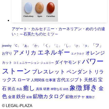
アゲート・カルセドニー・カーネリアン・めのうの違
い：～石英たちのヒミツ～
「フ」
「く」
「か」
「し」
jewelry
「C」
「あ」
「こ」
「ひ」
「タ」
エネルギー
アメリカ
オレンジ
お守り
エメラルド
パワー
ダイヤモンド
カット
コミュニケーション
ジュエリー
ストーン
ブレスレット
ペンダント
リラ
ックス
天然石
宝
古代エジプト
ローマ
人間関係
仕事運
輝き
象徴
癒し
金
石
斑点
真珠
研磨
水晶
神聖な石
緑色
色
鉱物カタログ
鉄分
鉱物ガチャ
金運
魔除け
鉱物
©
LEGAL-PLAZA