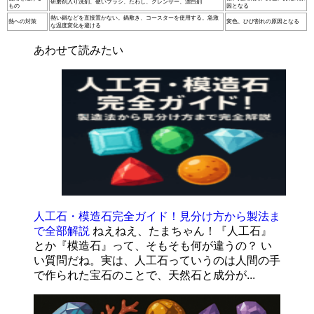
研磨剤入り洗剤、硬いブラシ、たわし、クレンザー、漂白剤
もの
因となる
熱い鍋などを直接置かない。鍋敷き、コースターを使用する。急激
熱への対策
変色、ひび割れの原因となる
な温度変化を避ける
あわせて読みたい
人工石・模造石完全ガイド！見分け方から製法ま
で全部解説
ねえねえ、たまちゃん！『人工石』
とか『模造石』って、そもそも何が違うの？ い
い質問だね。実は、人工石っていうのは人間の手
で作られた宝石のことで、天然石と成分が...