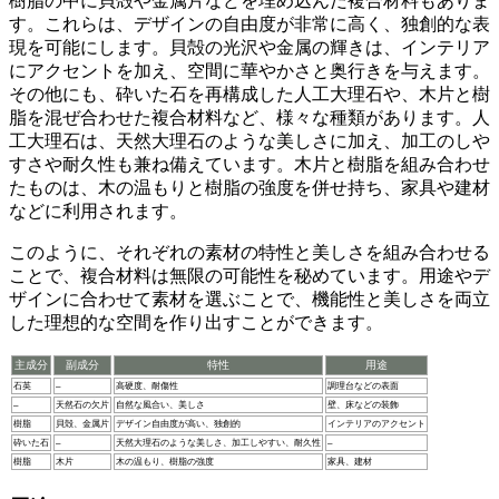
樹脂の中に貝殻や金属片などを埋め込んだ複合材料もありま
す。これらは、デザインの自由度が非常に高く、独創的な表
現を可能にします。貝殻の光沢や金属の輝きは、インテリア
にアクセントを加え、
空間に華やかさと奥行きを与えます
。
その他にも、砕いた石を再構成した人工大理石や、木片と樹
脂を混ぜ合わせた複合材料など、様々な種類があります。人
工大理石は、天然大理石のような美しさに加え、加工のしや
すさや耐久性も兼ね備えています。
木片と樹脂を組み合わせ
たものは、木の温もりと樹脂の強度を併せ持ち、家具や建材
などに利用されます
。
このように、それぞれの素材の特性と美しさを組み合わせる
ことで、複合材料は無限の可能性を秘めています。用途やデ
ザインに合わせて素材を選ぶことで、
機能性と美しさを両立
した理想的な空間を作り出すことができます
。
主成分
副成分
特性
用途
石英
–
高硬度、耐傷性
調理台などの表面
–
天然石の欠片
自然な風合い、美しさ
壁、床などの装飾
樹脂
貝殻、金属片
デザイン自由度が高い、独創的
インテリアのアクセント
砕いた石
–
天然大理石のような美しさ、加工しやすい、耐久性
–
樹脂
木片
木の温もり、樹脂の強度
家具、建材