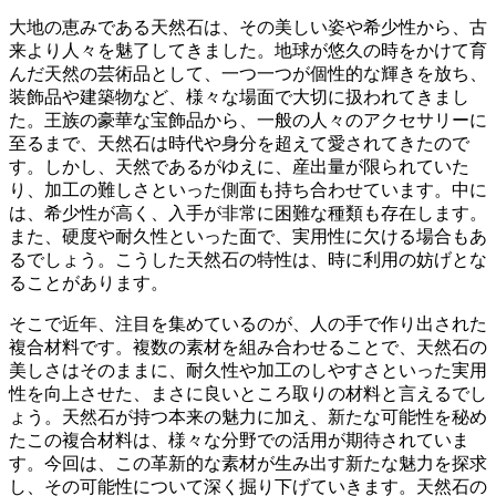
大地の恵みである天然石は、その美しい姿や希少性から、古
来より人々を魅了してきました。地球が悠久の時をかけて育
んだ天然の芸術品として、一つ一つが個性的な輝きを放ち、
装飾品や建築物など、様々な場面で大切に扱われてきまし
た。王族の豪華な宝飾品から、一般の人々のアクセサリーに
至るまで、天然石は時代や身分を超えて愛されてきたので
す。
しかし、天然であるがゆえに、産出量が限られていた
り、加工の難しさといった側面も持ち合わせています
。中に
は、希少性が高く、入手が非常に困難な種類も存在します。
また、硬度や耐久性といった面で、実用性に欠ける場合もあ
るでしょう。こうした天然石の特性は、時に利用の妨げとな
ることがあります。
そこで近年、注目を集めているのが、人の手で作り出された
複合材料です。
複数の素材を組み合わせることで、天然石の
美しさはそのままに、耐久性や加工のしやすさといった実用
性を向上させた
、まさに良いところ取りの材料と言えるでし
ょう。天然石が持つ本来の魅力に加え、新たな可能性を秘め
たこの複合材料は、様々な分野での活用が期待されていま
す。今回は、この革新的な素材が生み出す新たな魅力を探求
し、その可能性について深く掘り下げていきます。天然石の