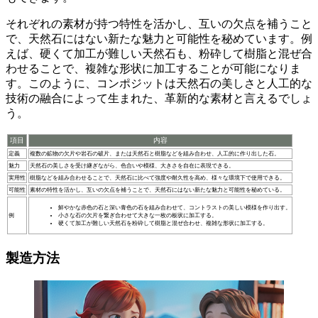
それぞれの素材が持つ
特性を活かし
、互いの欠点を補うこと
で、天然石にはない
新たな魅力と可能性
を秘めています。例
えば、硬くて加工が難しい天然石も、粉砕して樹脂と混ぜ合
わせることで、複雑な形状に加工することが可能になりま
す。このように、コンポジットは天然石の美しさと人工的な
技術の融合によって生まれた、
革新的な素材
と言えるでしょ
う。
項目
内容
定義
複数の鉱物の欠片や岩石の破片、または天然石と樹脂などを組み合わせ、人工的に作り出した石。
魅力
天然石の美しさを受け継ぎながら、色合いや模様、大きさを自在に表現できる。
実用性
樹脂などを組み合わせることで、天然石に比べて強度や耐久性を高め、様々な環境下で使用できる。
可能性
素材の特性を活かし、互いの欠点を補うことで、天然石にはない新たな魅力と可能性を秘めている。
鮮やかな赤色の石と深い青色の石を組み合わせて、コントラストの美しい模様を作り出す。
例
小さな石の欠片を繋ぎ合わせて大きな一枚の板状に加工する。
硬くて加工が難しい天然石を粉砕して樹脂と混ぜ合わせ、複雑な形状に加工する。
製造方法