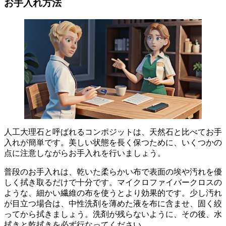
お手入れ方法
人工大理石と呼ばれるコンポジットは、天然石と比べてお手
入れが簡単
です。美しい状態を長く保つために、いくつかの
点に注意しながらお手入れを行いましょう。
普段のお手入れは、乾いた柔らかい布で表面の埃や汚れを優
しく拭き取るだけで十分
です。マイクロファイバークロスの
ような、細かい繊維の布を使うとより効果的です。少し汚れ
が目立つ場合は、
中性洗剤を薄めた液を布に含ませ、固く絞
ってから拭きましょう
。洗剤が残らないように、その後、水
拭きと乾拭きを必ず行なってください。