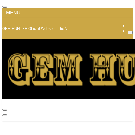
MENU
GEM HUNTER Official Website - The World of Minerals and Jewelry