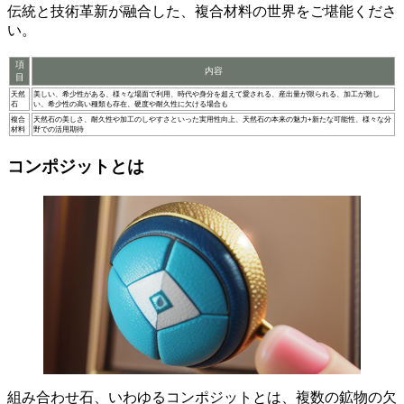
伝統と技術革新が融合した、複合材料の世界をご堪能くださ
い。
項
内容
目
天然
美しい、希少性がある、様々な場面で利用、時代や身分を超えて愛される、産出量が限られる、加工が難し
石
い、希少性の高い種類も存在、硬度や耐久性に欠ける場合も
複合
天然石の美しさ、耐久性や加工のしやすさといった実用性向上、天然石の本来の魅力+新たな可能性、様々な分
材料
野での活用期待
コンポジットとは
組み合わせ石
、いわゆるコンポジットとは、複数の
鉱物の欠