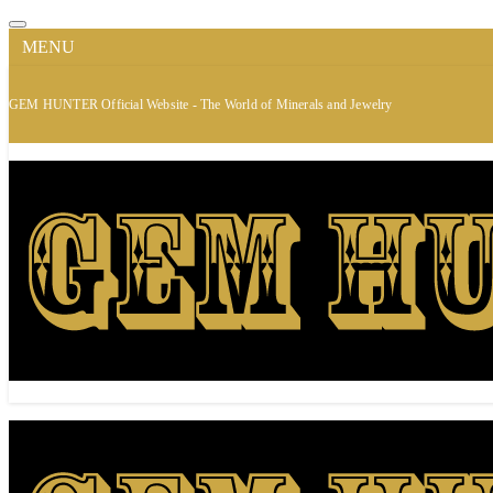
MENU
GEM HUNTER Official Website - The World of Minerals and Jewelry