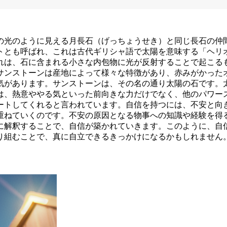
の光のように見える月長石（げっちょうせき）と同じ長石の仲
トとも呼ばれ、これは古代ギリシャ語で太陽を意味する「ヘリ
れは、石に含まれる小さな内包物に光が反射することで起こる
サンストーンは産地によって様々な特徴があり、赤みがかった
気があります。サンストーンは、その名の通り太陽の石です。
は、熱意ややる気といった前向きな力だけでなく、他のパワー
ートしてくれると言われています。自信を持つには、不安と向
重ねていくのです。不安の原因となる物事への知識や経験を得
に解釈することで、自信が築かれていきます。このように、自
り組むことで、真に自立できるきっかけになるかもしれません