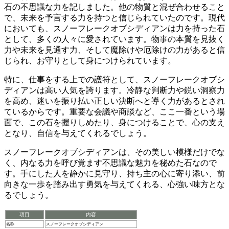
石の不思議な力を記しました。他の物質と混ぜ合わせること
で、
未来を予言する力
を持つと信じられていたのです。現代
においても、スノーフレークオブシディアンは
力を持った石
として、多くの人々に愛されています。
物事の本質を見抜く
力
や
未来を見通す力
、そして
魔除けや厄除けの力
があると信
じられ、お守りとして身につけられています。
特に、
仕事をする上での護符
として、スノーフレークオブシ
ディアンは高い人気を誇ります。
冷静な判断力
や
鋭い洞察力
を高め、
迷いを振り払い正しい決断へと導く
力があるとされ
ているからです。重要な会議や商談など、
ここ一番という場
面
で、この石を握りしめたり、身につけることで、
心の支え
となり、
自信
を与えてくれるでしょう。
スノーフレークオブシディアンは、その美しい模様だけでな
く、
内なる力
を呼び覚ます不思議な魅力を秘めた石なので
す。手にした人を
静かに見守り
、
持ち主の心に寄り添い
、
前
向きな一歩
を踏み出す勇気を与えてくれる、
心強い味方
とな
るでしょう。
項目
内容
名称
スノーフレークオブシディアン