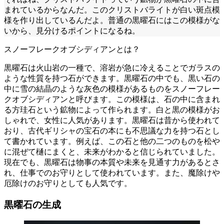
まれているからなんだ。このクリストバライトが白い斑点模
様を作り出しているんだよ。普通の黒曜石にはこの模様がな
いから、見分けるポイントになるね。
スノーフレークオブシディアンとは？
黒曜石は火山岩の一種で、溶岩が急に冷えることでガラスの
ような性質を持つ石ができます。黒曜石の中でも、黒い石の
中に雪の結晶のような灰色の模様があるものをスノーフレー
クオブシディアンと呼びます。この模様は、石の中に含まれ
る方珪石という鉱物によって作られます。白と黒の模様がお
しゃれで、女性に人気があります。黒曜石は昔から使われて
おり、古代ギリシャの宝石の本にも不思議な力を持つ石とし
て書かれています。例えば、この石と他の二つのものを松や
に混ぜて樋にまくと、未来がわかると信じられていました。
現在でも、黒曜石は物事の本質や未来を見通す力があるとさ
れ、仕事でのお守りとして使われています。また、魔除けや
厄除けのお守りとしても人気です。
黒曜石の生成