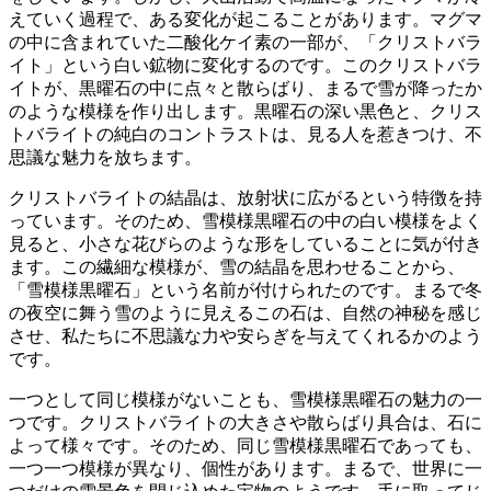
えていく過程で、ある変化が起こることがあります。マグマ
の中に含まれていた二酸化ケイ素の一部が、
「クリストバラ
イト」という白い鉱物に変化
するのです。このクリストバラ
イトが、黒曜石の中に点々と散らばり、まるで雪が降ったか
のような模様を作り出します。黒曜石の深い黒色と、クリス
トバライトの純白のコントラストは、見る人を惹きつけ、不
思議な魅力を放ちます。
クリストバライトの結晶は、放射状に広がる
という特徴を持
っています。そのため、雪模様黒曜石の中の白い模様をよく
見ると、小さな花びらのような形をしていることに気が付き
ます。この繊細な模様が、
雪の結晶を思わせる
ことから、
「雪模様黒曜石」という名前が付けられたのです。まるで冬
の夜空に舞う雪のように見えるこの石は、自然の神秘を感じ
させ、私たちに不思議な力や安らぎを与えてくれるかのよう
です。
一つとして同じ模様がない
ことも、雪模様黒曜石の魅力の一
つです。クリストバライトの大きさや散らばり具合は、石に
よって様々です。そのため、同じ雪模様黒曜石であっても、
一つ一つ模様が異なり、個性があります。まるで、世界に一