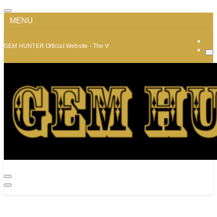
MENU
GEM HUNTER Official Website - The World of Minerals and Jewelry