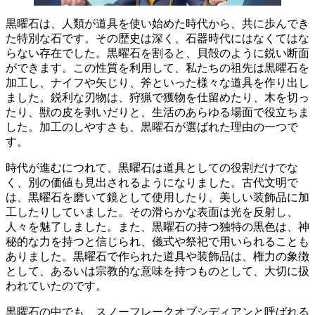
黒曜石は、人類が道具を使い始めた時代から、共に歩んでき
た特別な石です。
その歴史は深く、石器時代にはなくてはな
らない存在でした。黒曜石を割ると、貝殻のように鋭い断面
ができます。この性質を利用して、私たちの祖先は黒曜石を
加工し、ナイフや矢じり、斧といった様々な道具を作り出し
ました。鋭利な刃物は、狩猟で獲物を仕留めたり、木を切っ
たり、獣の皮を剥いだりと、生活のあらゆる場面で役立ちま
した。加工のしやすさも、黒曜石が選ばれた理由の一つで
す。
時代が進むにつれて、黒曜石は道具としての役割だけでな
く、別の価値も見出されるようになりました。
古代文明で
は、黒曜石を磨いて鏡として使用したり、美しい装飾品に加
工したりしていました。その滑らかな表面は光を反射し、
人々を魅了しました。また、黒曜石の持つ独特の黒色は、神
秘的な力を持つと信じられ、儀式や祭祀で用いられることも
ありました。黒曜石で作られた道具や装飾品は、権力の象徴
として、あるいは宗教的な意味を持つものとして、大切に扱
われていたのです。
黒曜石の中でも、スノーフレークオブシディアンと呼ばれる