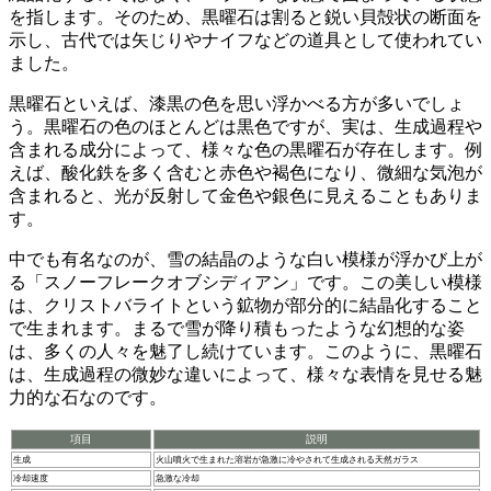
を指します。そのため、
黒曜石は割ると鋭い貝殻状の断面
を
示し、古代では矢じりやナイフなどの道具として使われてい
ました。
黒曜石といえば、漆黒の色を思い浮かべる方が多いでしょ
う。
黒曜石の色のほとんどは黒色ですが、実は、生成過程や
含まれる成分によって、様々な色の黒曜石が存在
します。例
えば、酸化鉄を多く含むと赤色や褐色になり、微細な気泡が
含まれると、光が反射して金色や銀色に見えることもありま
す。
中でも有名なのが、
雪の結晶のような白い模様が浮かび上が
る「スノーフレークオブシディアン」
です。この美しい模様
は、クリストバライトという鉱物が部分的に結晶化すること
で生まれます。まるで雪が降り積もったような幻想的な姿
は、多くの人々を魅了し続けています。このように、黒曜石
は、生成過程の微妙な違いによって、様々な表情を見せる魅
力的な石なのです。
項目
説明
生成
火山噴火で生まれた溶岩が急激に冷やされて生成される天然ガラス
冷却速度
急激な冷却