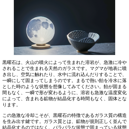
黒曜石は、火山の噴火によって生まれた溶岩が、急激に冷や
されることで生まれる天然のガラスです。
マグマが地表に噴
き出し、空気に触れたり、水中に流れ込んだりすることで、
一瞬にして固まってしまう
のです。まるで熱い飴を冷水に落
とした時のような状態を想像してみてください。飴が固まる
間もなく、一瞬で形が変わるように、溶岩も急激な温度変化
によって、
含まれる鉱物が結晶化する時間もなく、固体
とな
ります。
この急激な冷却こそが、黒曜石の特徴であるガラス質の構造
を生み出す鍵です。ガラス質とは、鉱物が規則正しく並んで
結晶化するのではなく、バラバラな状態で固まっている状態