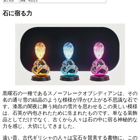
加工方法
球状、勾玉など
石に宿る力
黒曜石の一種であるスノーフレークオブシディアンは、その
名の通り雪の結晶のような模様が浮かび上がる不思議な石で
す。
漆黒の闇夜に舞う純白の雪片を思わせるこの美しい模様
は、
石英
が
内包
されたために生まれたものです。単なる装飾
品としてだけでなく、古くから人々は石の中に宿る神秘的な
力を感じ、大切にしてきました。
遠い昔、古代ギリシャの人々は宝石を賛美する書物に、この