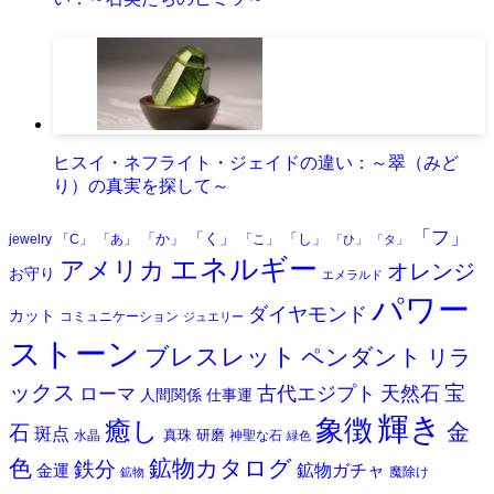
ヒスイ・ネフライト・ジェイドの違い：～翠（みど
り）の真実を探して～
「フ」
「く」
「か」
「し」
jewelry
「C」
「あ」
「こ」
「ひ」
「タ」
エネルギー
アメリカ
オレンジ
お守り
エメラルド
パワー
ダイヤモンド
カット
コミュニケーション
ジュエリー
ストーン
ブレスレット
ペンダント
リラ
ックス
天然石
宝
古代エジプト
ローマ
人間関係
仕事運
輝き
象徴
癒し
金
石
斑点
真珠
研磨
水晶
神聖な石
緑色
色
鉱物カタログ
鉄分
鉱物ガチャ
金運
魔除け
鉱物