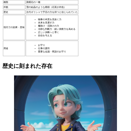
種類
黒曜石の一種
外観
雪の結晶のような模様（石英が内包）
歴史
古代ギリシャで予言の力を持つと信じられていた
物事の本質を見抜く力
未来を見通す力
魔除け・厄除けの力
現代での効果・意味
冷静な判断力・鋭い洞察力を高める
正しい決断へと導く
自信を与える
お守り
用途
仕事の護符
重要な会議・商談のお守り
歴史に刻まれた存在