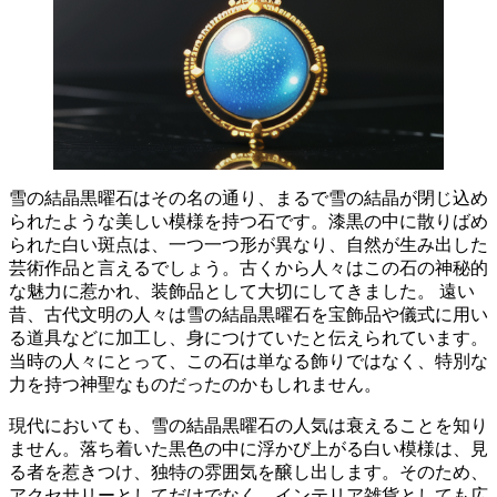
雪の結晶黒曜石はその名の通り、まるで雪の結晶が閉じ込め
られたような美しい模様を持つ石です。漆黒の中に散りばめ
られた白い斑点は、一つ一つ形が異なり、自然が生み出した
芸術作品と言えるでしょう。
古くから人々はこの石の神秘的
な魅力に惹かれ、装飾品として大切にしてきました。
遠い
昔、古代文明の人々は雪の結晶黒曜石を宝飾品や儀式に用い
る道具などに加工し、身につけていたと伝えられています。
当時の人々にとって、この石は単なる飾りではなく、特別な
力を持つ神聖なものだったのかもしれません。
現代においても、雪の結晶黒曜石の人気は衰えることを知り
ません。落ち着いた黒色の中に浮かび上がる白い模様は、見
る者を惹きつけ、独特の雰囲気を醸し出します。そのため、
アクセサリーとしてだけでなく、インテリア雑貨としても広