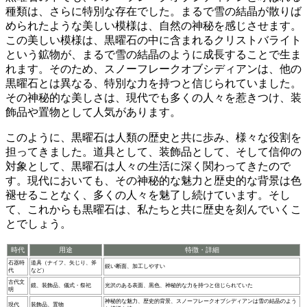
種類は、さらに特別な存在でした。
まるで雪の結晶が散りば
められたような美しい模様は、自然の神秘を感じさせます。
この美しい模様は、黒曜石の中に含まれるクリストバライト
という鉱物が、まるで雪の結晶のように成長することで生ま
れます。そのため、スノーフレークオブシディアンは、他の
黒曜石とは異なる、特別な力を持つと信じられていました。
その神秘的な美しさは、現代でも多くの人々を惹きつけ、装
飾品や置物として人気があります。
このように、黒曜石は人類の歴史と共に歩み、様々な役割を
担ってきました。
道具として、装飾品として、そして信仰の
対象として、黒曜石は人々の生活に深く関わってきたので
す。現代においても、その神秘的な魅力と歴史的な背景は色
褪せることなく、多くの人々を魅了し続けています。そし
て、これからも黒曜石は、私たちと共に歴史を刻んでいくこ
とでしょう。
時代
用途
特徴・詳細
石器時
道具（ナイフ、矢じり、斧
鋭い断面、加工しやすい
代
など）
古代文
鏡、装飾品、儀式・祭祀
光沢のある表面、黒色、神秘的な力を持つと信じられていた
明
神秘的な魅力、歴史的背景、スノーフレークオブシディアンは雪の結晶のよう
現代
装飾品、置物