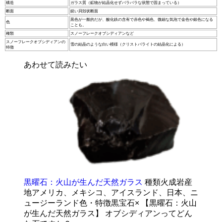
構造
ガラス質（鉱物が結晶化せずバラバラな状態で固まっている）
断面
鋭い貝殻状断面
黒色が一般的だが、酸化鉄の含有で赤色や褐色、微細な気泡で金色や銀色になる
色
ことも。
種類
スノーフレークオブシディアンなど
スノーフレークオブシディアンの
雪の結晶のような白い模様（クリストバライトの結晶化による）
特徴
あわせて読みたい
黒曜石：火山が生んだ天然ガラス
種類火成岩産
地アメリカ、メキシコ、アイスランド、日本、ニ
ュージーランド色・特徴黒宝石× 【黒曜石：火山
が生んだ天然ガラス】 オブシディアンってどん