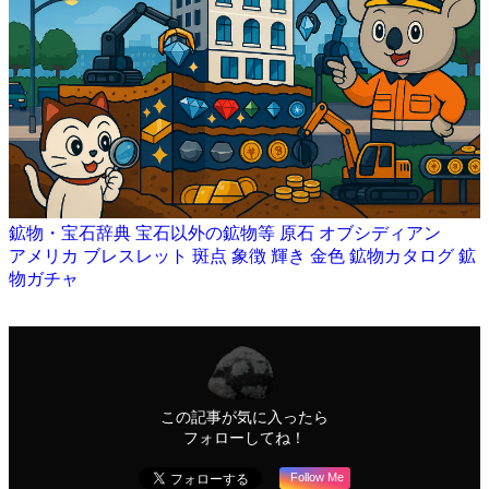
鉱物・宝石辞典
宝石以外の鉱物等
原石
オブシディアン
アメリカ
ブレスレット
斑点
象徴
輝き
金色
鉱物カタログ
鉱
物ガチャ
この記事が気に入ったら
フォローしてね！
Follow Me