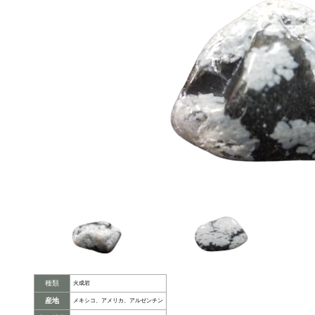
種類
火成岩
産地
メキシコ、アメリカ、アルゼンチン