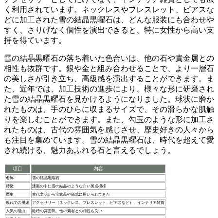
く利用されています。
ネックレスやブレスレット、ピアスな
どに加工された雪の結晶黒曜石は、どんな服装にも合わせや
すく、さりげなく個性を演出できる
と、特に女性から高い支
持を得ています。
雪の結晶黒曜石の落ち着いた色合いは、他の石や貴金属との
相性も抜群です。銀や金と組み合わせることで、より一層石
の美しさが引き立ち、高級感を演出することができます。ま
た、近年では、加工技術の進歩により、様々な形に研磨され
た雪の結晶黒曜石を見かけるようになりました。球状に磨か
れたものは、手のひらに収まるサイズで、その滑らかな肌触
りを楽しむことができます。また、勾玉のような形に加工さ
れたものは、古代の雰囲気を感じさせ、歴史好きの人々から
も注目を集めています。
雪の結晶黒曜石は、時代を超えて愛
され続ける、魅力あふれる石と言えるでしょう。
項目
内容
名称
雪の結晶黒曜石
特徴
漆黒の中に雪の結晶のような白い斑点模様
歴史
古代文明から宝飾品や儀式に用いられてきた
現代での用途
アクセサリー（ネックレス、ブレスレット、ピアスなど）、インテリア雑貨
人気の理由
独特の雰囲気、他の素材との相性も良い