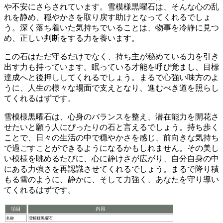
や不安にさらされています
。雪模様黒曜石は、そんな心の乱
れを静め、穏やかさを取り戻す助けとなってくれるでしょ
う。深く落ち着いた気持ちでいることは、物事を冷静に見つ
め、正しい判断をする力を養います。
この石はただ守るだけでなく、持ち主が秘めている力を引き
出す力も持っています
。眠っている才能を呼び覚まし、目標
達成へと後押ししてくれるでしょう。まるで心強い味方のよ
うに、人生の様々な場面で支えとなり、進むべき道を照らし
てくれるはずです。
雪模様黒曜石は、心身のバランスを整え、潜在能力を開花さ
せたいと願う人にぴったりの石
と言えるでしょう。持ち歩く
ことで、日々の生活の中で穏やかさを感じ、前向きな気持ち
で過ごすことができるようになるかもしれません。その美し
い模様を眺めるたびに、心に静けさが広がり、自分自身の中
にある力強さを再認識させてくれるでしょう。まるで降り積
もる雪のように、静かに、そして力強く、あなたを守り導い
てくれるはずです。
項目
内容
名称
雪模様黒曜石