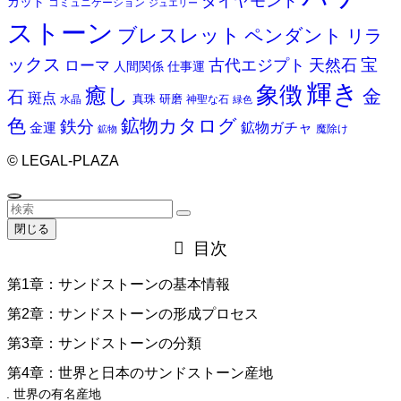
ダイヤモンド
カット
コミュニケーション
ジュエリー
ストーン
ブレスレット
ペンダント
リラ
ックス
天然石
宝
古代エジプト
ローマ
人間関係
仕事運
輝き
象徴
癒し
金
石
斑点
真珠
研磨
水晶
神聖な石
緑色
色
鉱物カタログ
鉄分
鉱物ガチャ
金運
魔除け
鉱物
©
LEGAL-PLAZA
閉じる
目次
第1章：サンドストーンの基本情報
第2章：サンドストーンの形成プロセス
第3章：サンドストーンの分類
第4章：世界と日本のサンドストーン産地
世界の有名産地