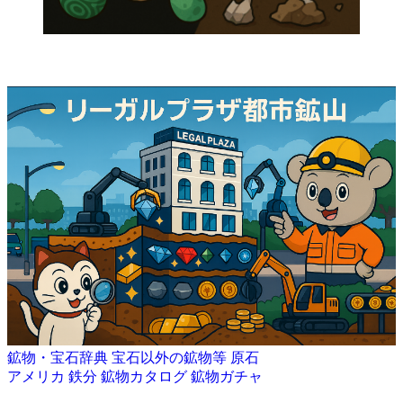
鉱物・宝石辞典
宝石以外の鉱物等
原石
アメリカ
鉄分
鉱物カタログ
鉱物ガチャ