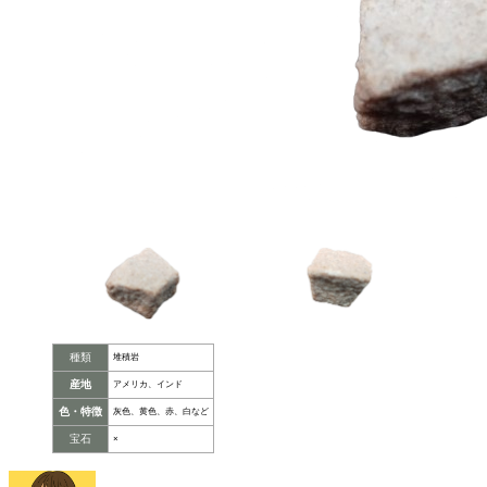
種類
堆積岩
産地
アメリカ、インド
色・特徴
灰色、黄色、赤、白など
宝石
×