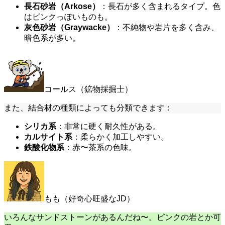
長石砂岩（Arkose）
：長石が多く含まれるタイプ。色
はピンクっぽいものも。
灰色砂岩（Graywacke）
：不純物や岩片を多く含み、
暗色系が多い。
コールス（鉱物採掘士）
また、結合材の種類によっても分類できます：
シリカ系
：非常に硬く耐久性がある。
カルサイト系
：柔らかく加工しやすい。
鉄酸化物系
：赤〜茶系の色味。
もも（好奇心旺盛なJD）
いろんなサンドストーンがあるんだね〜。ピンクの岩とか可