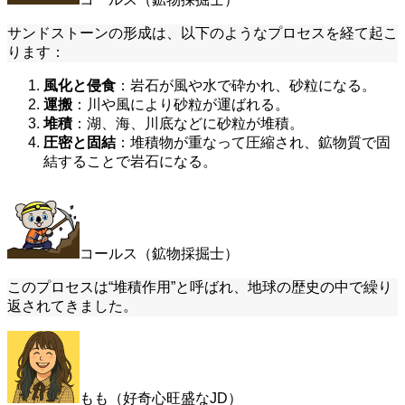
サンドストーンの形成は、以下のようなプロセスを経て起こ
ります：
風化と侵食
：岩石が風や水で砕かれ、砂粒になる。
運搬
：川や風により砂粒が運ばれる。
堆積
：湖、海、川底などに砂粒が堆積。
圧密と固結
：堆積物が重なって圧縮され、鉱物質で固
結することで岩石になる。
コールス（鉱物採掘士）
このプロセスは“堆積作用”と呼ばれ、地球の歴史の中で繰り
返されてきました。
もも（好奇心旺盛なJD）