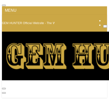
MENU
GEM HUNTER Official Website - The World of Minerals and Jewelry