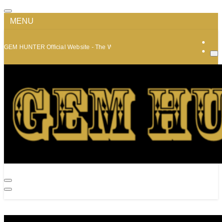
MENU
GEM HUNTER Official Website - The World of Minerals and Jewelry