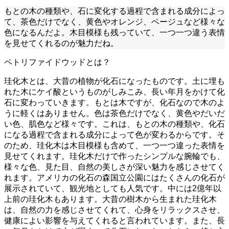
もとの木の種類や、石に変化する過程で含まれる成分によっ
て、茶色だけでなく、黄色やオレンジ、ベージュなど様々な
色になるんだよ。木目模様も残っていて、一つ一つ違う表情
を見せてくれるのが魅力だね。
ペトリファイドウッドとは？
珪化木とは、大昔の植物が化石になったものです。土に埋も
れた木にケイ酸というものがしみこみ、長い年月をかけて化
石に変わっていきます。もとは木ですが、化石なので木のよ
うに軽くはありません。色は茶色だけでなく、黄色やだいだ
い色、肌色など様々です。これは、もとの木の種類や、化石
になる過程で含まれる成分によって色が変わるからです。そ
のため、珪化木は木目模様も含めて、一つ一つ違った表情を
見せてくれます。珪化木だけで作ったシンプルな腕輪でも、
様々な色、見た目、自然の美しさが深い魅力を感じさせてく
れます。アメリカの化石の森国立公園にはたくさんの化石が
展示されていて、観光地としても人気です。中には2億年以
上前の珪化木もあります。大昔の樹木から生まれた珪化木
は、自然の力を感じさせてくれて、心身をリラックスさせ、
健康によい影響を与えてくれると言われています。また、長