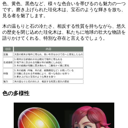
色、黄色、黒色など、
様々な色合い
を帯びるのも魅力の一つ
です。磨き上げられた珪化木は、宝石のような輝きを放ち、
見る者を魅了します。
木の温もりと石の冷たさ、相反する性質を持ちながら、
悠久
の歴史を閉じ込めた珪化木
は、私たちに地球の壮大な物語を
語りかけてくれる、特別な存在と言えるでしょう。
項目
内容
定義
大昔の樹木が地中に埋もれ、長い年月をかけて石へと変化したもの
1. 樹木が土砂崩れや火山噴火で地中に埋もれる
生成過程
2. 地下水に含まれる珪酸が木の細胞にしみ込む
3. 木の組織が珪酸に置き換わり、二酸化ケイ素に変化
1. 木の組織（年輪、木の皮、細胞構造など）が残っている
特徴
2. 珪酸に含まれる不純物により、様々な色合いを持つ
3. 磨き上げると宝石のような輝きを放つ
魅力
木の温もりと石の冷たさ、相反する性質と悠久の歴史
色の多様性