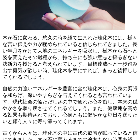
木が石に変わる、悠久の時を経て生まれた珪化木には、様々
な言い伝えや力が秘められていると信じられてきました。
長
い年月をかけて大地のエネルギーを吸収し、樹木から石へと
姿を変えた
その過程から、持ち主にも
強い意志と揺るぎない
決断力
を授けると考えられています。目標達成へと一歩踏み
出す勇気が欲しい時、珪化木を手にすれば、きっと後押しし
てくれるでしょう。
自然の力強いエネルギーを豊富に含む珪化木は、
心身の緊張
を和らげ、深いやすらぎを与えてくれる
とも言われていま
す。現代社会の慌ただしさの中で疲れた心を癒し、本来の穏
やかさを取り戻させてくれるでしょう。また、
健康運を高め
る
効果も期待されており、心身ともに健やかな毎日を送りた
いと願う人々に寄り添ってくれます。
古くから人々は、珪化木の中に
古代の叡智
が眠っていると信
じてきました。木が石に変わるまでの途方もない時間を経