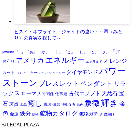
ヒスイ・ネフライト・ジェイドの違い：～翠（みど
り）の真実を探して～
「フ」
「く」
「か」
「し」
jewelry
「C」
「あ」
「こ」
「ひ」
「タ」
エネルギー
アメリカ
オレンジ
お守り
エメラルド
パワー
ダイヤモンド
カット
コミュニケーション
ジュエリー
ストーン
ブレスレット
ペンダント
リラ
ックス
天然石
宝
古代エジプト
ローマ
人間関係
仕事運
輝き
象徴
癒し
金
石
斑点
真珠
研磨
水晶
神聖な石
緑色
色
鉱物カタログ
鉄分
鉱物ガチャ
金運
魔除け
鉱物
©
LEGAL-PLAZA