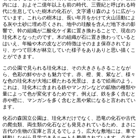
内には、およそ二億年以上も前の時代、三畳紀と呼ばれる時
代に生息していた樹木の化石が、文字通り森のように広がっ
ています。これらの樹木は、長い年月をかけて火山活動によ
る灰や土砂に埋め尽くされ、
地中の珪酸を含んだ地下水の影
響で、幹の組織が二酸化ケイ素に置き換わることで、現在の
珪化木となった
のです。木の組織が石に置き換わっていると
はいえ、年輪や木の皮などの特徴はそのまま保存されてお
り、かつて巨木が林立していた様子をありありと思い描くこ
とができます。
この公園で見られる珪化木は、その大きさもさることなが
ら、色彩の鮮やかさも魅力
です。赤、橙、黄、紫など、様々
な色の珪化木が大地に横たわる光景は、まるで絵画のよう。
これは、珪化木に含まれる鉄やマンガンなどの鉱物の種類や
量によって色が変化するためです。例えば、鉄を多く含むと
赤や橙に、マンガンを多く含むと黒や紫になると言われてい
ます。
化石の森国立公園は、珪化木だけでなく、恐竜の化石や古代
の爬虫類、両生類の化石なども発見されている
ため、まさに
古代の生物の宝庫と言えるでしょう。広大な敷地には、車で
移動しながら見学できるルートも整備されています。点在す