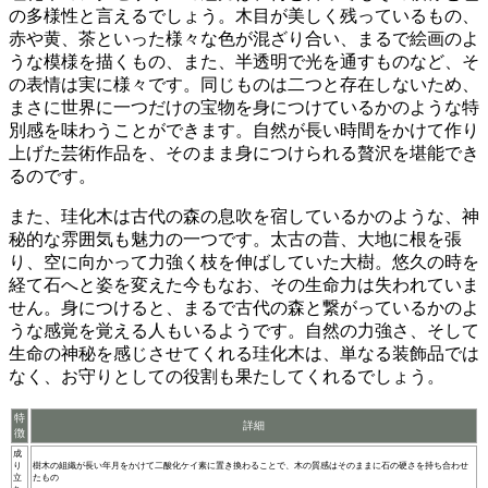
の多様性
と言えるでしょう。木目が美しく残っているもの、
赤や黄、茶といった様々な色が混ざり合い、まるで絵画のよ
うな模様を描くもの、また、半透明で光を通すものなど、そ
の表情は実に様々です。同じものは二つと存在しないため、
まさに
世界に一つだけの宝物を身につけているかのような特
別感
を味わうことができます。自然が長い時間をかけて作り
上げた芸術作品を、そのまま身につけられる贅沢を堪能でき
るのです。
また、珪化木は
古代の森の息吹を宿している
かのような、神
秘的な雰囲気も魅力の一つです。太古の昔、大地に根を張
り、空に向かって力強く枝を伸ばしていた大樹。悠久の時を
経て石へと姿を変えた今もなお、その生命力は失われていま
せん。身につけると、
まるで古代の森と繋がっているかのよ
うな感覚
を覚える人もいるようです。自然の力強さ、そして
生命の神秘を感じさせてくれる珪化木は、単なる装飾品では
なく、お守りとしての役割も果たしてくれるでしょう。
特
詳細
徴
成
り
樹木の組織が長い年月をかけて二酸化ケイ素に置き換わることで、木の質感はそのままに石の硬さを持ち合わせ
立
たもの