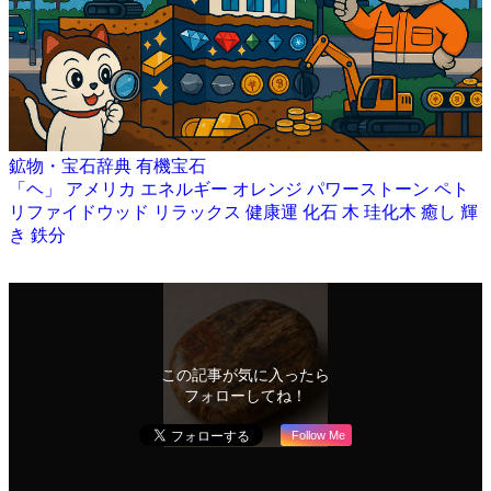
鉱物・宝石辞典
有機宝石
「ヘ」
アメリカ
エネルギー
オレンジ
パワーストーン
ペト
リファイドウッド
リラックス
健康運
化石
木
珪化木
癒し
輝
き
鉄分
この記事が気に入ったら
フォローしてね！
Follow Me