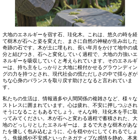
大地のエネルギーを宿す石、珪化木。これは、悠久の時を経
て樹木が石へと姿を変えた、まさに自然の神秘が生み出した
奇跡の石です。
木が土に埋もれ、長い年月をかけて地中の成
分と結びつき、石へと変化していく過程で、大地の力強いエ
ネルギーを吸収していく
と考えられています。そのエネルギ
ーは、持ち主をしっかりと大地に根付かせるグラウンディン
グの力を持つとされ、現代社会の慌ただしさの中で揺らぎが
ちな心身のバランスを取り戻す助けとなると言われていま
す。
私たちの生活は、情報過多や人間関係の複雑さなど、様々な
ストレスに囲まれています。心は疲れ、不安に押しつぶされ
そうになることもあるでしょう。そんな時、珪化木を手に取
ってみてください。
木が石へと変わる過程で蓄積された、大
地のどっしりとしたエネルギーは、まるで大きな樹木があな
たを優しく包み込むように、心を穏やかにしてくれる
でしょ
う。焦燥感や不安感といったネガティブな感情を静め、本来