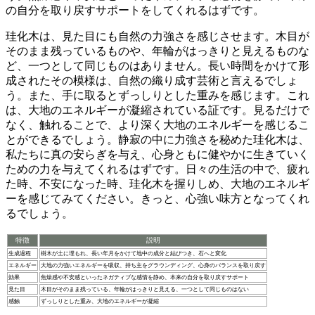
の自分を取り戻すサポートをしてくれるはずです。
珪化木は、見た目にも自然の力強さを感じさせます。
木目が
そのまま残っているものや、年輪がはっきりと見えるものな
ど、一つとして同じものはありません。長い時間をかけて形
成されたその模様は、自然の織り成す芸術と言えるでしょ
う。また、手に取るとずっしりとした重みを感じます。これ
は、大地のエネルギーが凝縮されている証です。見るだけで
なく、触れることで、より深く大地のエネルギーを感じるこ
とができるでしょう。
静寂の中に力強さを秘めた珪化木は、
私たちに真の安らぎを与え、心身ともに健やかに生きていく
ための力を与えてくれる
はずです。日々の生活の中で、疲れ
た時、不安になった時、珪化木を握りしめ、大地のエネルギ
ーを感じてみてください。きっと、心強い味方となってくれ
るでしょう。
特徴
説明
生成過程
樹木が土に埋もれ、長い年月をかけて地中の成分と結びつき、石へと変化
エネルギー
大地の力強いエネルギーを吸収、持ち主をグラウンディング、心身のバランスを取り戻す
効果
焦燥感や不安感といったネガティブな感情を静め、本来の自分を取り戻すサポート
見た目
木目がそのまま残っている、年輪がはっきりと見える、一つとして同じものはない
感触
ずっしりとした重み、大地のエネルギーが凝縮