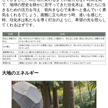
て、地球の歴史を静かに見守ってきた珪化木は、私たちに
生
きるための活力を与え
、
前向きな心
で未来へと進んでいく勇
気をくれるでしょう。困難に立ち向かう時、迷いを感じた
時、珪化木は私たちを導く灯台のように、
希望の光
を照らし
てくれるはずです。
効果
説明
意志と決断力の
長い年月をかけて樹木から石へと変化した過程から、持ち主にも強い意志と揺るぎない決断力を授
向上
けると考えられています。
自然の力強いエネルギーを豊富に含み、心身の緊張を和らげ、深いやすらぎを与えてくれると言わ
心の癒し
れています。
健康運の向上
心身ともに健やかな毎日を送りたいと願う人々に寄り添ってくれます。
生きる活力と勇
古代の叡智が眠っていると信じられており、生きるための活力を与え、前向きな心で未来へと進ん
気の付与
でいく勇気をくれるとされています。
希望の光
困難に立ち向かう時、迷いを感じた時、希望の光を照らしてくれるとされています。
大地のエネルギー