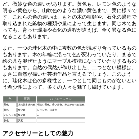
ど、微妙な色の違いがあります。黄色も、レモン色のような
明るい黄色から、山吹色のような濃い黄色まで、実に様々で
す。これらの色の違いは、
もとの木の種類や、石化の過程で
取り込まれた鉱物の種類や量
によって生じます。同じ木であ
っても、育った環境や石化の過程が違えば、全く異なる色に
なることもあります。
また、一つの珪化木の中に複数の色が混ざり合っているもの
もあります。木の年輪に沿って色が変わっていたり、まるで
絵の具を混ぜたようにマーブル模様になっていたりするもの
もあります。自然の偶然が作り出した、
二つとない模様
は、
まさに自然が描いた芸術作品と言えるでしょう。このよう
に、珪化木は色の多様性と、一つとして同じものがないとい
う希少性によって、多くの人々を魅了し続けています。
色
原因
バリエーション
茶色
木の幹本来の色
明るい茶色、暗い茶色、赤みがかった茶色
黄色
酸化鉄
レモン色、山吹色
オレンジ色
酸化鉄
–
灰色
炭素
–
アクセサリーとしての魅力