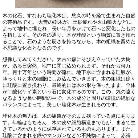
木の化石、すなわち珪化木は、悠久の時を経て生まれた自然
の芸術品です。
大昔の樹木が、土砂崩れや火山噴火などに
よって地中に埋もれ、
長い年月をかけて石へと変化
したもの
を指します。その名の通り、木が珪酸という物質に置き換わ
ることで、石のような硬さを持ちながら、木の組織を留めた
不思議な化石となるのです。
想像してみてください。太古の森にそびえ立っていた大樹
が、ある日突然、地中に閉じ込められます。それから何万
年、何十万年という時間が流れ、地下水に含まれる珪酸が、
ゆっくりと木の細胞にしみ込んでいきます。木の組織は徐々
に珪酸に置き換わり、最終的には
木の形を保ったまま、全体
が二酸化ケイ素という石に変化
するのです。この、気の遠く
なるような長い時間の中で、木の成分と周りの環境の絶妙な
バランスによって、美しい珪化木が生まれるのです。
珪化木の魅力は、
木の組織がそのまま残っている
点にありま
す。年輪はもちろん、木の皮や細胞構造までもが、まるで生
きているかのように保存されているものもあります。また、
珪酸に含まれる鉄やマンガンなどの不純物によって、赤褐