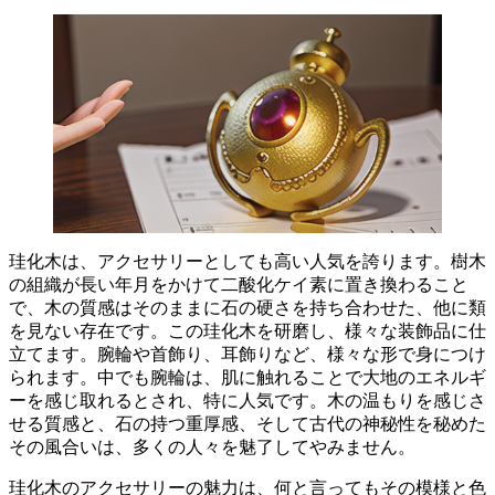
珪化木は、アクセサリーとしても高い人気を誇ります。樹木
の組織が長い年月をかけて二酸化ケイ素に置き換わること
で、木の質感はそのままに石の硬さを持ち合わせた、他に類
を見ない存在です。この珪化木を研磨し、様々な装飾品に仕
立てます。腕輪や首飾り、耳飾りなど、様々な形で身につけ
られます。
中でも腕輪は、肌に触れることで大地のエネルギ
ーを感じ取れるとされ、特に人気です。
木の温もりを感じさ
せる質感と、石の持つ重厚感、そして古代の神秘性を秘めた
その風合いは、多くの人々を魅了してやみません。
珪化木のアクセサリーの魅力は、
何と言ってもその模様と色