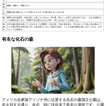
ち
種
腕輪、首飾り、耳飾りなど
類
人
腕輪は肌に触れることで大地のエネルギーを感じ取れるとされ人気
気
魅
模様と色の多様性、木目が美しく残っているもの、赤や黄、茶といった様々な色が混ざり合い、まるで絵画のよ
力
うな模様を描くもの、半透明で光を通すものなど様々。同じものは二つと存在しない。
神
古代の森の息吹を宿しているかのような雰囲気。太古の昔、大地に根を張り、空に向かって力強く枝を伸ばして
秘
いた大樹が悠久の時を経て石へと姿を変えたもの。自然の力強さ、そして生命の神秘を感じさせてくれる。お守
性
りとしての役割も。
有名な化石の森
アメリカ合衆国アリゾナ州に位置する化石の森国立公園は、
名を冠する通り、化石、特に珪化木で有名な場所
です。公園