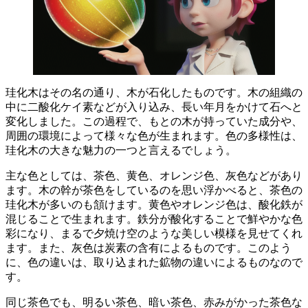
珪化木はその名の通り、木が石化したものです。木の組織の
中に二酸化ケイ素などが入り込み、長い年月をかけて石へと
変化しました。この過程で、もとの木が持っていた成分や、
周囲の環境によって様々な色が生まれます。
色の多様性は、
珪化木の大きな魅力の一つ
と言えるでしょう。
主な色としては、
茶色、黄色、オレンジ色、灰色
などがあり
ます。木の幹が茶色をしているのを思い浮かべると、茶色の
珪化木が多いのも頷けます。黄色やオレンジ色は、酸化鉄が
混じることで生まれます。鉄分が酸化することで鮮やかな色
彩になり、まるで夕焼け空のような美しい模様を見せてくれ
ます。また、灰色は炭素の含有によるものです。このよう
に、色の違いは、取り込まれた鉱物の違いによるものなので
す。
同じ茶色でも、
明るい茶色、暗い茶色、赤みがかった茶色
な