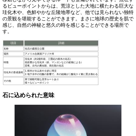
るビューポイントからは、
荒涼とした大地に横たわる巨大な
珪化木や、色鮮やかな丘陵地帯など、他では見られない独特
の景観
を堪能することができます。まさに地球の歴史を肌で
感じ、自然の神秘と悠久の時を感じることができる場所で
す。
項目
詳細
名称
化石の森国立公園
場所
アメリカ合衆国アリゾナ州
珪化木（約2億年前、三畳紀の樹木の化石）
特徴
色彩豊かな珪化木（鉄、マンガンなどの鉱物による）
恐竜、古代の爬虫類、両生類の化石
1. 樹木が火山灰や土砂に埋没
珪化木の形成過程
2. 地下水中の珪酸の影響で、木の組織が二酸化ケイ素に置き換わる
車で移動可能な見学ルートあり
その他
様々なビューポイント
石に込められた意味