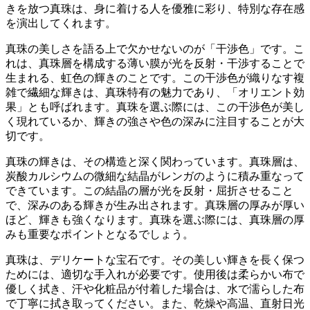
きを放つ真珠は、身に着ける人を優雅に彩り、特別な存在感
を演出してくれます。
真珠の美しさを語る上で欠かせないのが
「干渉色」
です。こ
れは、真珠層を構成する薄い膜が光を反射・干渉することで
生まれる、虹色の輝きのことです。この干渉色が織りなす複
雑で繊細な輝きは、真珠特有の魅力であり、
「オリエント効
果」
とも呼ばれます。真珠を選ぶ際には、この干渉色が美し
く現れているか、
輝きの強さや色の深み
に注目することが大
切です。
真珠の輝きは、その
構造
と深く関わっています。真珠層は、
炭酸カルシウムの微細な結晶
がレンガのように積み重なって
できています。この結晶の層が光を反射・屈折させること
で、深みのある輝きが生み出されます。
真珠層の厚み
が厚い
ほど、輝きも強くなります。真珠を選ぶ際には、真珠層の厚
みも重要なポイントとなるでしょう。
真珠は、
デリケートな宝石
です。その美しい輝きを長く保つ
ためには、
適切な手入れ
が必要です。使用後は柔らかい布で
優しく拭き、汗や化粧品が付着した場合は、水で濡らした布
で丁寧に拭き取ってください。また、乾燥や高温、直射日光