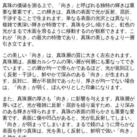
真珠の価値を測る上で、
「向き」と呼ばれる独特の輝きは重
要な要素
です。この輝きは、真珠の表面で光が反射、屈折、
干渉することで生まれます。単なる表面の光沢とは異なり、
複雑で奥深い輝きが特徴です。真珠を少し傾けると、虹色の
光がまるで水面を滑るように移動するのが観察できます。こ
れが「向き」の最大の特徴であり、
真珠の美しさをより一層
引き立てます
。
この美しい「向き」は、真珠層の質に大きく左右されます。
真珠層は、炭酸カルシウムの薄い層が何層にも重なってでき
ています。この層が
均一で滑らかであるほど、光が規則正し
く反射・干渉し、鮮やかで深みのある「向き」が生まれま
す
。反対に、層が不規則であったり、厚さが均一でない場合
は、「向き」が弱く、ぼんやりとした印象になります。
また、真珠層の厚さも「向き」に影響を与えます。真珠層が
厚いほど、光が複雑に反射・屈折を繰り返すため、
より深み
のある輝きが得られます
。真珠の表面の滑らかさも重要な要
素です。表面に傷や凹凸があると、光が乱反射してしまい、
「向き」が弱まってしまいます。まるで鏡のように滑らかな
表面を持つ真珠は、光を美しく反射し、
鮮明で強い「向き」