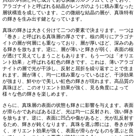
アラゴナイトと呼ばれる結晶
がレンガのように積み重なった
層状構造を成しています。この微細な結晶の層が、真珠特有
の輝きを生み出す鍵となっています。
真珠の輝きは大きく分けて二つの要素で決まります。一つは
「巻き」と呼ばれる真珠層の厚さ
です。核の周りにアラゴナ
イトの層が何層にも重なっており、層が厚いほど、深みのあ
る輝きを放ちます。逆に、層が薄いと輝きが弱く、表面の核
が透けて見えてしまうこともあります。もう一つは
「オリエ
ント効果」と呼ばれる虹色の輝き
です。これは、薄いアラゴ
ナイトの層で光が干渉し、反射と屈折を繰り返すことで生ま
れます。層が薄く、均一に積み重なっているほど、干渉効果
が強まり、鮮やかで美しい虹色の輝きが現れます。高品質の
真珠ほど、このオリエント効果が強く、見る角度によって
様々な色の輝きを楽しめます。
さらに、
真珠層の表面の状態も輝きに影響
を与えます。表面
が滑らかであればあるほど、光は均一に反射され、強い輝き
を放ちます。逆に、表面に凹凸や傷があると、光が乱反射す
るため、輝きが鈍くなります。真珠を選ぶ際には、巻きが厚
く、オリエント効果が強く、表面が滑らかなものを選ぶと良