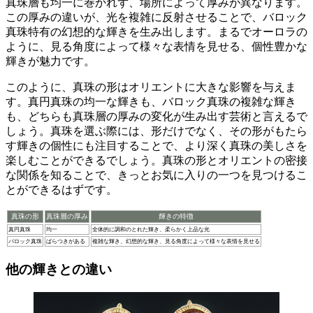
真珠層も均一に巻かれず、場所によって厚みが異なります。
この厚みの違いが、
光を複雑に反射させることで、バロック
真珠特有の幻想的な輝きを生み出します
。まるでオーロラの
ように、見る角度によって様々な表情を見せる、個性豊かな
輝きが魅力です。
このように、真珠の形はオリエントに大きな影響を与えま
す。真円真珠の均一な輝きも、バロック真珠の複雑な輝き
も、
どちらも真珠層の厚みの変化が生み出す芸術
と言えるで
しょう。真珠を選ぶ際には、形だけでなく、その形がもたら
す輝きの個性にも注目することで、より深く真珠の美しさを
楽しむことができるでしょう。真珠の形とオリエントの密接
な関係を知ることで、きっとお気に入りの一つを見つけるこ
とができるはずです。
真珠の形
真珠層の厚み
輝きの特徴
真円真珠
均一
全体的に調和のとれた輝き、柔らかく上品な光
バロック真珠
ばらつきがある
複雑な輝き、幻想的な輝き、見る角度によって様々な表情を見せる
他の輝きとの違い