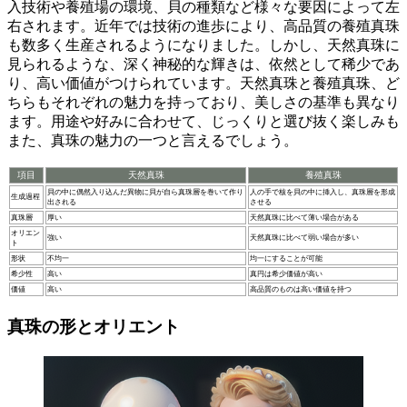
入技術や養殖場の環境、貝の種類など様々な要因によって左
右されます。近年では技術の進歩により、
高品質の養殖真珠
も数多く生産されるようになりました。しかし、天然真珠に
見られるような、
深く神秘的な輝き
は、依然として稀少であ
り、高い価値がつけられています。天然真珠と養殖真珠、ど
ちらもそれぞれの魅力を持っており、美しさの基準も異なり
ます。
用途や好みに合わせて
、じっくりと選び抜く楽しみも
また、真珠の魅力の一つと言えるでしょう。
項目
天然真珠
養殖真珠
貝の中に偶然入り込んだ異物に貝が自ら真珠層を巻いて作り
人の手で核を貝の中に挿入し、真珠層を形成
生成過程
出される
させる
真珠層
厚い
天然真珠に比べて薄い場合がある
オリエン
強い
天然真珠に比べて弱い場合が多い
ト
形状
不均一
均一にすることが可能
希少性
高い
真円は希少価値が高い
価値
高い
高品質のものは高い価値を持つ
真珠の形とオリエント