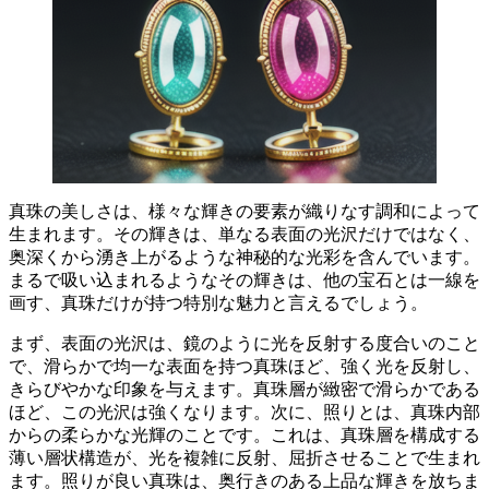
真珠の美しさは、様々な輝きの要素が織りなす調和によって
生まれます。
その輝きは、単なる表面の光沢だけではなく、
奥深くから湧き上がるような神秘的な光彩を含んでいます。
まるで吸い込まれるようなその輝きは、他の宝石とは一線を
画す、真珠だけが持つ特別な魅力と言えるでしょう。
まず、表面の光沢は、鏡のように光を反射する度合いのこと
で、滑らかで均一な表面を持つ真珠ほど、強く光を反射し、
きらびやかな印象を与えます。
真珠層が緻密で滑らかである
ほど、この光沢は強くなります。
次に、照りとは、真珠内部
からの柔らかな光輝のことです。これは、真珠層を構成する
薄い層状構造が、光を複雑に反射、屈折させることで生まれ
ます。
照りが良い真珠は、奥行きのある上品な輝きを放ちま