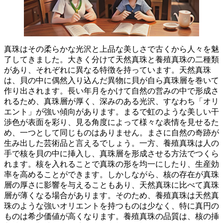
真珠はその柔らかな光沢と上品な美しさで古くから人々を魅
了してきました。大きく分けて天然真珠と養殖真珠の二種類
があり、それぞれに異なる特徴を持っています。天然真珠
は、貝の中に偶然入り込んだ異物に貝が
自ら真珠層を巻いて
作り出されます。長い年月をかけて自然の営みの中で形成さ
れるため、
真珠層が厚く
、深みのある光沢、すなわち
「オリ
エント」が強い
傾向があります。まるで虹のような美しい干
渉色が表面を彩り、見る角度によって様々な表情を見せるた
め、一つとして同じものはありません。まさに自然の奇跡が
生み出した芸術品と言えるでしょう。一方、養殖真珠は人の
手で核を貝の中に挿入し、真珠層を形成させる方法でつくら
れます。核を入れることで
真珠の形を均一に
したり、
生産効
率を高める
ことができます。しかしながら、
核の存在が真珠
層の厚さに影響
を与えることもあり、天然真珠に比べて真珠
層が薄くなる場合があります。そのため、養殖真珠は天然真
珠のような強いオリエントを持つものは少なく、特に真円の
ものは希少価値が高くなります。養殖真珠の品質は、核の挿