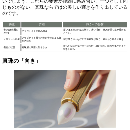
いでしょう。これらの要素が複雑に絡み合い、一つとして同
じものがない、真珠ならではの美しい輝きを作り出している
のです。
要素
詳細
輝きへの影響
巻き(真珠層の
厚いほど深みのある輝き。薄い場合、輝きが弱く核が透ける
アラゴナイトの層の厚さ
厚さ)
ことも。
アラゴナイト層での光の干渉による虹
オリエント効果
層が薄く均一なほど干渉効果が強く、鮮やかな虹色の輝き。
色の輝き
滑らかなほど光が均一に反射し強い輝き。凹凸や傷があると
表面の状態
真珠層の表面の滑らかさ
輝きが鈍る。
真珠の「向き」