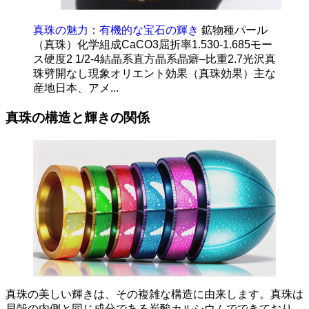
真珠の魅力：有機的な宝石の輝き
鉱物種パール
（真珠）化学組成CaCO3屈折率1.530-1.685モー
ス硬度2 1/2-4結晶系直方晶系晶癖–比重2.7光沢真
珠劈開なし現象オリエント効果（真珠効果）主な
産地日本、アメ...
真珠の構造と輝きの関係
真珠の美しい輝きは、その複雑な構造に由来します。真珠は
貝殻の内側と同じ成分である炭酸カルシウムでできており、