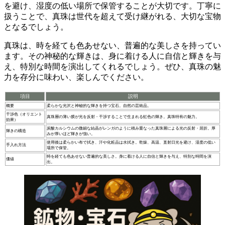
を避け、湿度の低い場所で保管することが大切です。丁寧に
扱うことで、真珠は世代を超えて受け継がれる、大切な宝物
となるでしょう。
真珠は、時を経ても色あせない、
普遍的な美しさ
を持ってい
ます。その神秘的な輝きは、身に着ける人に自信と輝きを与
え、特別な時間を演出してくれるでしょう。ぜひ、真珠の魅
力を存分に味わい、楽しんでください。
項目
説明
概要
柔らかな光沢と神秘的な輝きを持つ宝石。自然の芸術品。
干渉色（オリエント
真珠層の薄い膜が光を反射・干渉することで生まれる虹色の輝き。真珠特有の魅力。
効果）
炭酸カルシウムの微細な結晶がレンガのように積み重なった真珠層による光の反射・屈折。厚
輝きの構造
みが厚いほど輝きが強い。
使用後は柔らかい布で拭き、汗や化粧品は水拭き。乾燥、高温、直射日光を避け、湿度の低い
手入れ方法
場所で保管。
時を経ても色あせない普遍的な美しさ。身に着ける人に自信と輝きを与え、特別な時間を演
価値
出。