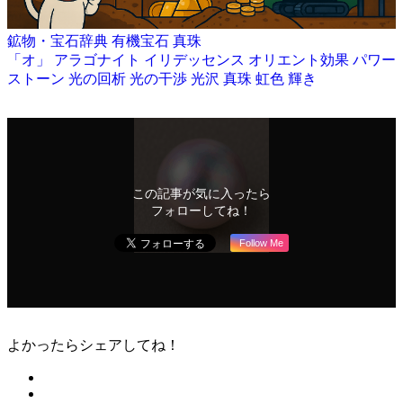
鉱物・宝石辞典
有機宝石
真珠
「オ」
アラゴナイト
イリデッセンス
オリエント効果
パワー
ストーン
光の回析
光の干渉
光沢
真珠
虹色
輝き
この記事が気に入ったら
フォローしてね！
Follow Me
よかったらシェアしてね！