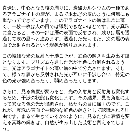
真珠は、中心となる核の周りに、炭酸カルシウムの一種であ
るアラゴナイトの層が、まるで玉ねぎの皮のように何層にも
重なってできています。
このアラゴナイトの層は非常に薄
く、一枚一枚は人の目では識別できないほど
です。光が真珠
に当たると、その一部は層の表面で反射され、残りは層を透
過して次の層へと進みます。透過した光もまた、次の層の表
面で反射されるという現象が繰り返されます。
この複雑な光の反射と干渉こそが、虹色の輝きを生み出す鍵
となります。プリズムを通した光が七色に分解されるよう
に、光はアラゴナイトの薄い層の中で分光されます。そし
て、様々な層から反射された光が互いに干渉し合い、特定の
色の光が強め合ったり、弱め合ったりします。
さらに、
見る角度が変わると、光の入射角と反射角も変化す
るため、干渉の状態も変化
します。その結果、見る角度によ
って異なる色の光が強調され、私たちの目に届くのです。こ
れが、真珠の表面で神秘的な虹色の輝きとして認識される理
由です。まるで生きているかのように、見るたびに表情を変
える真珠の輝きは、自然が生み出した芸術と言えるでしょ
う。