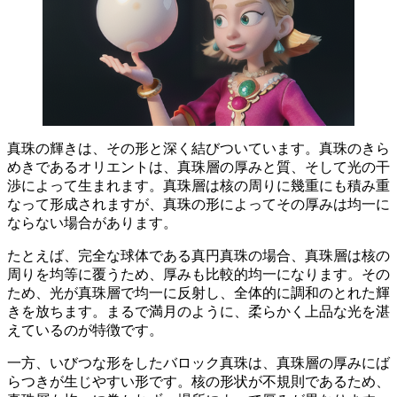
真珠の輝きは、その形と深く結びついています
。真珠のきら
めきであるオリエントは、真珠層の厚みと質、そして光の干
渉によって生まれます。真珠層は核の周りに幾重にも積み重
なって形成されますが、
真珠の形によってその厚みは均一に
ならない場合があります
。
たとえば、完全な球体である真円真珠の場合、真珠層は核の
周りを均等に覆うため、厚みも比較的均一になります。その
ため、
光が真珠層で均一に反射し、全体的に調和のとれた輝
きを放ちます
。まるで満月のように、柔らかく上品な光を湛
えているのが特徴です。
一方、いびつな形をしたバロック真珠は、真珠層の厚みにば
らつきが生じやすい形です。核の形状が不規則であるため、