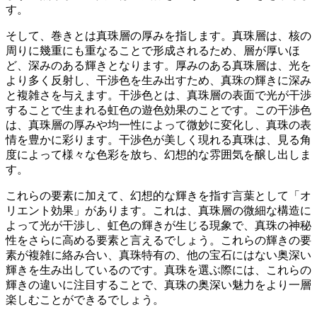
す。
そして、巻きとは真珠層の厚みを指します。真珠層は、核の
周りに幾重にも重なることで形成されるため、層が厚いほ
ど、深みのある輝きとなります。
厚みのある真珠層は、光を
より多く反射し、干渉色を生み出すため、真珠の輝きに深み
と複雑さを与えます。
干渉色とは、真珠層の表面で光が干渉
することで生まれる虹色の遊色効果のことです。この干渉色
は、真珠層の厚みや均一性によって微妙に変化し、真珠の表
情を豊かに彩ります。
干渉色が美しく現れる真珠は、見る角
度によって様々な色彩を放ち、幻想的な雰囲気を醸し出しま
す。
これらの要素に加えて、
幻想的な輝きを指す言葉として「オ
リエント効果」があります。
これは、真珠層の微細な構造に
よって光が干渉し、虹色の輝きが生じる現象で、真珠の神秘
性をさらに高める要素と言えるでしょう。これらの輝きの要
素が複雑に絡み合い、真珠特有の、他の宝石にはない奥深い
輝きを生み出しているのです。真珠を選ぶ際には、これらの
輝きの違いに注目することで、真珠の奥深い魅力をより一層
楽しむことができるでしょう。