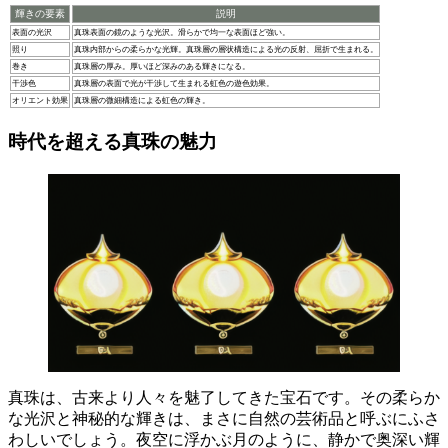
輝きの要素
説明
表面の光沢
真珠表面の鏡のような光沢。滑らかで均一な表面ほど強い。
照り
真珠内部からの柔らかな光輝。真珠層の層状構造による光の反射、屈折で生まれる。
巻き
真珠層の厚み。厚いほど深みのある輝きになる。
干渉色
真珠層の表面で光が干渉して生まれる虹色の遊色効果。
オリエント効果
真珠層の微細構造による虹色の輝き。
時代を超える真珠の魅力
真珠は、古来より人々を魅了してきた宝石です。
その柔らか
な光沢と神秘的な輝きは、まさに自然の芸術品と呼ぶにふさ
わしいでしょう。夜空に浮かぶ月のように、静かで奥深い輝