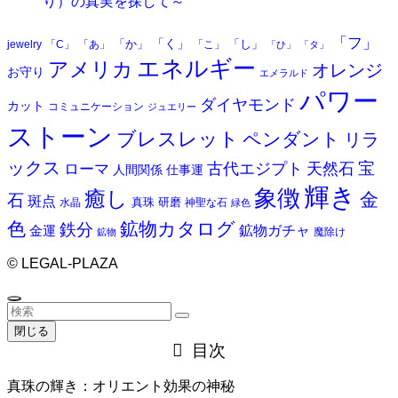
り）の真実を探して～
「フ」
「く」
「か」
「し」
jewelry
「C」
「あ」
「こ」
「ひ」
「タ」
エネルギー
アメリカ
オレンジ
お守り
エメラルド
パワー
ダイヤモンド
カット
コミュニケーション
ジュエリー
ストーン
ブレスレット
ペンダント
リラ
ックス
天然石
宝
古代エジプト
ローマ
人間関係
仕事運
輝き
象徴
癒し
金
石
斑点
真珠
研磨
水晶
神聖な石
緑色
色
鉱物カタログ
鉄分
鉱物ガチャ
金運
魔除け
鉱物
©
LEGAL-PLAZA
閉じる
目次
真珠の輝き：オリエント効果の神秘